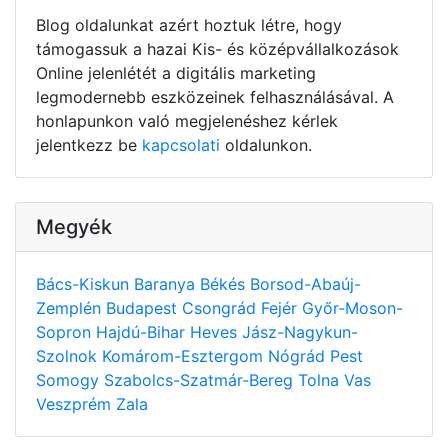
Blog oldalunkat azért hoztuk létre, hogy
támogassuk a hazai Kis- és középvállalkozások
Online jelenlétét a digitális marketing
legmodernebb eszközeinek felhasználásával. A
honlapunkon való megjelenéshez kérlek
jelentkezz be
kapcsolati
oldalunkon.
Megyék
Bács-Kiskun
Baranya
Békés
Borsod-Abaúj-
Zemplén
Budapest
Csongrád
Fejér
Győr-Moson-
Sopron
Hajdú-Bihar
Heves
Jász-Nagykun-
Szolnok
Komárom-Esztergom
Nógrád
Pest
Somogy
Szabolcs-Szatmár-Bereg
Tolna
Vas
Veszprém
Zala