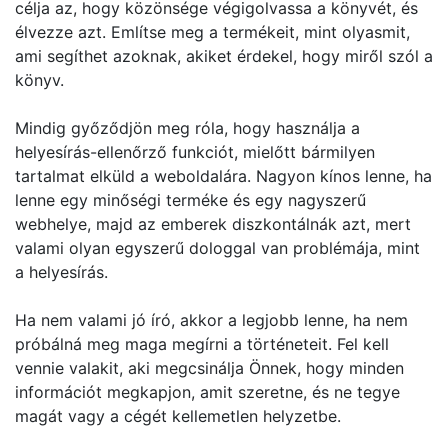
célja az, hogy közönsége végigolvassa a könyvét, és
élvezze azt. Említse meg a termékeit, mint olyasmit,
ami segíthet azoknak, akiket érdekel, hogy miről szól a
könyv.
Mindig győződjön meg róla, hogy használja a
helyesírás-ellenőrző funkciót, mielőtt bármilyen
tartalmat elküld a weboldalára. Nagyon kínos lenne, ha
lenne egy minőségi terméke és egy nagyszerű
webhelye, majd az emberek diszkontálnák azt, mert
valami olyan egyszerű dologgal van problémája, mint
a helyesírás.
Ha nem valami jó író, akkor a legjobb lenne, ha nem
próbálná meg maga megírni a történeteit. Fel kell
vennie valakit, aki megcsinálja Önnek, hogy minden
információt megkapjon, amit szeretne, és ne tegye
magát vagy a cégét kellemetlen helyzetbe.