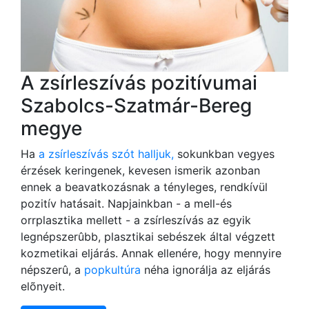
A zsírleszívás pozitívumai
Szabolcs-Szatmár-Bereg
megye
Ha
a zsírleszívás szót halljuk,
sokunkban vegyes
érzések keringenek, kevesen ismerik azonban
ennek a beavatkozásnak a tényleges, rendkívül
pozitív hatásait. Napjainkban - a mell-és
orrplasztika mellett - a zsírleszívás az egyik
legnépszerûbb, plasztikai sebészek által végzett
kozmetikai eljárás. Annak ellenére, hogy mennyire
népszerû, a
popkultúra
néha ignorálja az eljárás
elõnyeit.