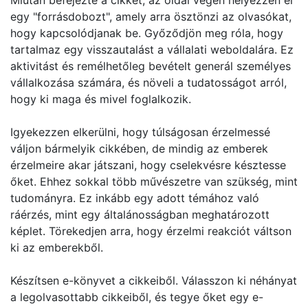
Miután befejezte a cikket, az oldal végén helyezzen el
egy "forrásdobozt", amely arra ösztönzi az olvasókat,
hogy kapcsolódjanak be. Győződjön meg róla, hogy
tartalmaz egy visszautalást a vállalati weboldalára. Ez
aktivitást és remélhetőleg bevételt generál személyes
vállalkozása számára, és növeli a tudatosságot arról,
hogy ki maga és mivel foglalkozik.
Igyekezzen elkerülni, hogy túlságosan érzelmessé
váljon bármelyik cikkében, de mindig az emberek
érzelmeire akar játszani, hogy cselekvésre késztesse
őket. Ehhez sokkal több művészetre van szükség, mint
tudományra. Ez inkább egy adott témához való
ráérzés, mint egy általánosságban meghatározott
képlet. Törekedjen arra, hogy érzelmi reakciót váltson
ki az emberekből.
Készítsen e-könyvet a cikkeiből. Válasszon ki néhányat
a legolvasottabb cikkeiből, és tegye őket egy e-