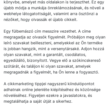
könyvbe, amelyet más oldalakon is terjeszthet. Ez egy
újabb módja a munkája önreklámozásának, és növeli a
webhelye látogatottságát, valamint arra ösztönzi a
nézőket, hogy olvassák el újabb cikkeit.
Egy fülbemászó cím messzire vezethet. A címe
megragadja az olvasók figyelmét. Próbáljon meg olyan
leíró szavakat beilleszteni, amelyekkel az Ön terméke
is jobban hangzik, mint a versenytársaké. Adjon hozzá
olyan szavakat, mint a garantált, csodálatos,
egyedülálló, bizonyított. Vegye elő a szókincskereső
szótárát, és találjon ki olyan szavakat, amelyek
megragadnák a figyelmét, ha Ön lenne a fogyasztó.
A cikkmarketing tippjei nagyszerű kiindulópontot
adhatnak online jelenléte kiépítéséhez és közönsége
növeléséhez. Figyeljen ezekre a javaslatokra, és
megtalálhatja a saját útját a sikerhez.