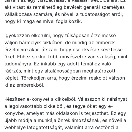
tartalmaz egy visszautalást a vállalati weboldalára. Ez
aktivitást és remélhetőleg bevételt generál személyes
vállalkozása számára, és növeli a tudatosságot arról,
hogy ki maga és mivel foglalkozik.
Igyekezzen elkerülni, hogy túlságosan érzelmessé
váljon bármelyik cikkében, de mindig az emberek
érzelmeire akar játszani, hogy cselekvésre késztesse
őket. Ehhez sokkal több művészetre van szükség, mint
tudományra. Ez inkább egy adott témához való
ráérzés, mint egy általánosságban meghatározott
képlet. Törekedjen arra, hogy érzelmi reakciót váltson
ki az emberekből.
Készítsen e-könyvet a cikkeiből. Válasszon ki néhányat
a legolvasottabb cikkeiből, és tegye őket egy e-
könyvbe, amelyet más oldalakon is terjeszthet. Ez egy
újabb módja a munkája önreklámozásának, és növeli a
webhelye látogatottságát, valamint arra ösztönzi a