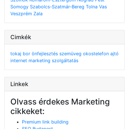
Somogy
Szabolcs-Szatmár-Bereg
Tolna
Vas
Veszprém
Zala
Cimkék
tokaj
bor
önfejlesztés
szemüveg
okostelefon
ajtó
internet
marketing
szolgáltatás
Linkek
Olvass érdekes Marketing
cikkeket:
Premium link building
SEO Budapest