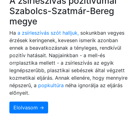
A zsírleszívás pozitívumai
Szabolcs-Szatmár-Bereg
megye
Ha
a zsírleszívás szót halljuk,
sokunkban vegyes
érzések keringenek, kevesen ismerik azonban
ennek a beavatkozásnak a tényleges, rendkívül
pozitív hatásait. Napjainkban - a mell-és
orrplasztika mellett - a zsírleszívás az egyik
legnépszerûbb, plasztikai sebészek által végzett
kozmetikai eljárás. Annak ellenére, hogy mennyire
népszerû, a
popkultúra
néha ignorálja az eljárás
elõnyeit.
Elolvasom →