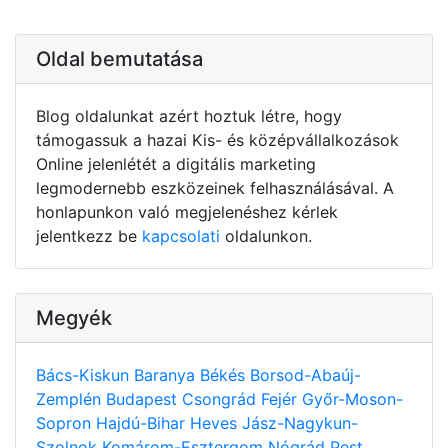
Oldal bemutatása
Blog oldalunkat azért hoztuk létre, hogy
támogassuk a hazai Kis- és középvállalkozások
Online jelenlétét a digitális marketing
legmodernebb eszközeinek felhasználásával. A
honlapunkon való megjelenéshez kérlek
jelentkezz be
kapcsolati
oldalunkon.
Megyék
Bács-Kiskun
Baranya
Békés
Borsod-Abaúj-
Zemplén
Budapest
Csongrád
Fejér
Győr-Moson-
Sopron
Hajdú-Bihar
Heves
Jász-Nagykun-
Szolnok
Komárom-Esztergom
Nógrád
Pest