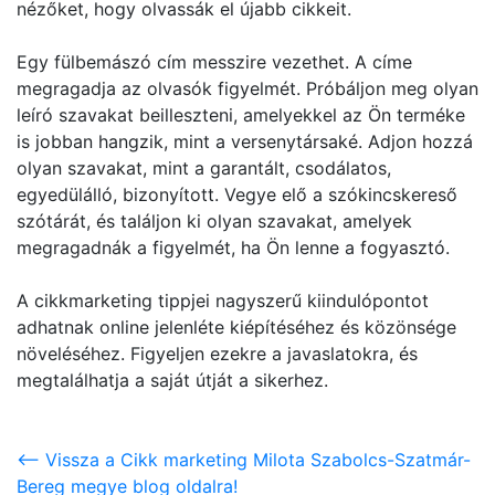
nézőket, hogy olvassák el újabb cikkeit.
Egy fülbemászó cím messzire vezethet. A címe
megragadja az olvasók figyelmét. Próbáljon meg olyan
leíró szavakat beilleszteni, amelyekkel az Ön terméke
is jobban hangzik, mint a versenytársaké. Adjon hozzá
olyan szavakat, mint a garantált, csodálatos,
egyedülálló, bizonyított. Vegye elő a szókincskereső
szótárát, és találjon ki olyan szavakat, amelyek
megragadnák a figyelmét, ha Ön lenne a fogyasztó.
A cikkmarketing tippjei nagyszerű kiindulópontot
adhatnak online jelenléte kiépítéséhez és közönsége
növeléséhez. Figyeljen ezekre a javaslatokra, és
megtalálhatja a saját útját a sikerhez.
<-- Vissza a Cikk marketing Milota Szabolcs-Szatmár-
Bereg megye blog oldalra!