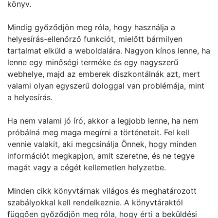
könyv.
Mindig győződjön meg róla, hogy használja a
helyesírás-ellenőrző funkciót, mielőtt bármilyen
tartalmat elküld a weboldalára. Nagyon kínos lenne, ha
lenne egy minőségi terméke és egy nagyszerű
webhelye, majd az emberek diszkontálnák azt, mert
valami olyan egyszerű dologgal van problémája, mint
a helyesírás.
Ha nem valami jó író, akkor a legjobb lenne, ha nem
próbálná meg maga megírni a történeteit. Fel kell
vennie valakit, aki megcsinálja Önnek, hogy minden
információt megkapjon, amit szeretne, és ne tegye
magát vagy a cégét kellemetlen helyzetbe.
Minden cikk könyvtárnak világos és meghatározott
szabályokkal kell rendelkeznie. A könyvtáraktól
függően győződjön meg róla, hogy érti a beküldési