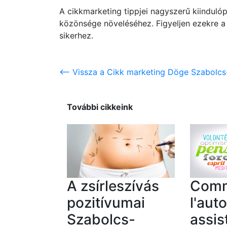
A cikkmarketing tippjei nagyszerű kiindulóp
közönsége növeléséhez. Figyeljen ezekre a j
sikerhez.
<-- Vissza a Cikk marketing Döge Szabolcs
További cikkeink
A zsírleszívás
Com
pozitívumai
l'aut
Szabolcs-
assis