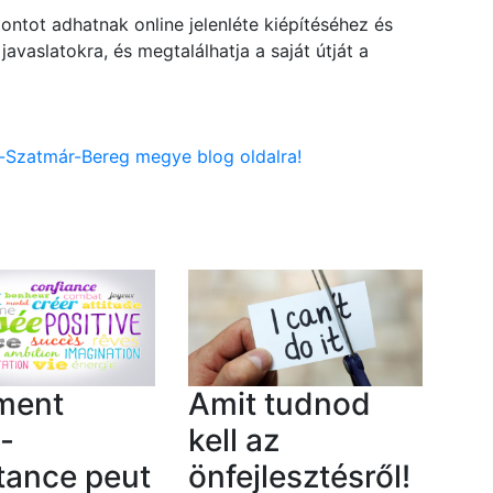
ontot adhatnak online jelenléte kiépítéséhez és
avaslatokra, és megtalálhatja a saját útját a
-Szatmár-Bereg megye blog oldalra!
ment
Amit tudnod
o-
kell az
tance peut
önfejlesztésről!