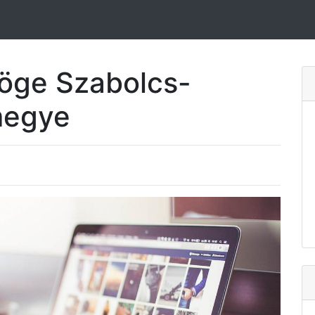
Döge Szabolcs-
megye