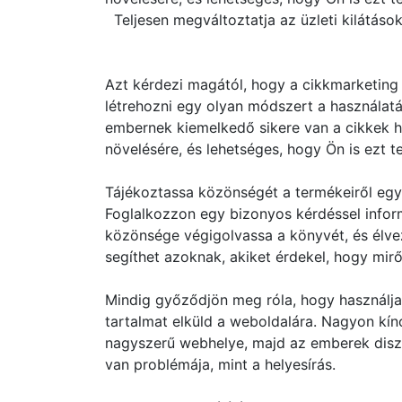
Teljesen megváltoztatja az üzleti kilátások
Azt kérdezi magától, hogy a cikkmarketing 
létrehozni egy olyan módszert a használa
embernek kiemelkedő sikere van a cikkek h
növelésére, és lehetséges, hogy Ön is ezt t
Tájékoztassa közönségét a termékeiről eg
Foglalkozzon egy bizonyos kérdéssel infor
közönsége végigolvassa a könyvét, és élvez
segíthet azoknak, akiket érdekel, hogy mirő
Mindig győződjön meg róla, hogy használja 
tartalmat elküld a weboldalára. Nagyon kín
nagyszerű webhelye, majd az emberek diszk
van problémája, mint a helyesírás.