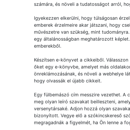
számára, és növeli a tudatosságot arról, ho
Igyekezzen elkerülni, hogy túlságosan érze
emberek érzelmeire akar játszani, hogy cse
művészetre van szükség, mint tudományra. 
egy általánosságban meghatározott képlet. 
emberekből.
Készítsen e-könyvet a cikkeiből. Válasszon 
őket egy e-könyvbe, amelyet más oldalakon
önreklámozásának, és növeli a webhelye lát
hogy olvassák el újabb cikkeit.
Egy fülbemászó cím messzire vezethet. A c
meg olyan leíró szavakat beilleszteni, amel
versenytársaké. Adjon hozzá olyan szavakat,
bizonyított. Vegye elő a szókincskereső szó
megragadnák a figyelmét, ha Ön lenne a fo