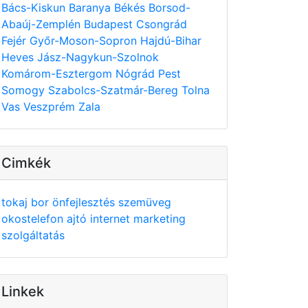
Bács-Kiskun
Baranya
Békés
Borsod-
Abaúj-Zemplén
Budapest
Csongrád
Fejér
Győr-Moson-Sopron
Hajdú-Bihar
Heves
Jász-Nagykun-Szolnok
Komárom-Esztergom
Nógrád
Pest
Somogy
Szabolcs-Szatmár-Bereg
Tolna
Vas
Veszprém
Zala
Cimkék
tokaj
bor
önfejlesztés
szemüveg
okostelefon
ajtó
internet
marketing
szolgáltatás
Linkek