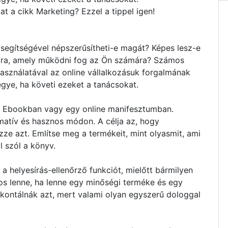
at a cikk Marketing? Ezzel a tippel igen!
segítségével népszerűsítheti-e magát? Képes lesz-e
tára, amely működni fog az Ön számára? Számos
asználatával az online vállalkozásuk forgalmának
egye, ha követi ezeket a tanácsokat.
y Ebookban vagy egy online manifesztumban.
matív és hasznos módon. A célja az, hogy
ze azt. Említse meg a termékeit, mint olyasmit, ami
l szól a könyv.
a helyesírás-ellenőrző funkciót, mielőtt bármilyen
os lenne, ha lenne egy minőségi terméke és egy
ontálnák azt, mert valami olyan egyszerű dologgal