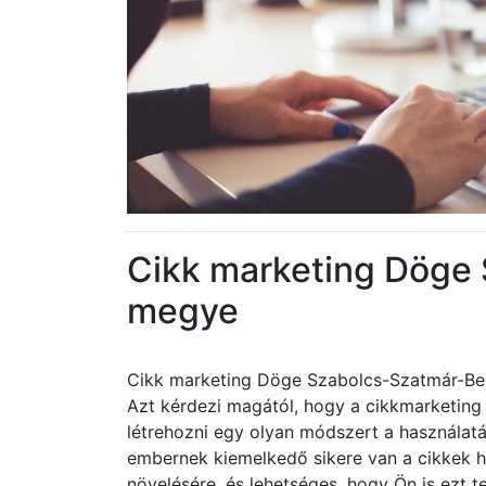
Cikk marketing Döge
megye
Cikk marketing Döge Szabolcs-Szatmár-B
Azt kérdezi magától, hogy a cikkmarketing 
létrehozni egy olyan módszert a használa
embernek kiemelkedő sikere van a cikkek h
növelésére, és lehetséges, hogy Ön is ezt t