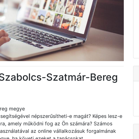
 Szabolcs-Szatmár-Bereg
ereg megye
segítségével népszerűsítheti-e magát? Képes lesz-e
tára, amely működni fog az Ön számára? Számos
asználatával az online vállalkozásuk forgalmának
egye, ha követi ezeket a tanácsokat.