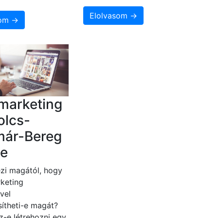
Elolvasom →
som →
marketing
olcs-
már-Bereg
e
zi magától, hogy
keting
vel
ítheti-e magát?
z-e létrehozni egy