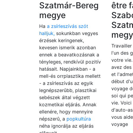
Szatmár-Bereg
être f
megye
Szab
Szat
Ha
a zsírleszívás szót
megy
halljuk,
sokunkban vegyes
érzések keringenek,
Travailler
kevesen ismerik azonban
l'un des 
ennek a beavatkozásnak a
votre vie
tényleges, rendkívül pozitív
avez des
hatásait. Napjainkban - a
et l'adme
mell-és orrplasztika mellett
début d'u
- a zsírleszívás az egyik
voyage d
legnépszerûbb, plasztikai
soi qui p
sebészek által végzett
vie. Voic
kozmetikai eljárás. Annak
d'auto-as
ellenére, hogy mennyire
vous aide
népszerû, a
popkultúra
voyage
néha ignorálja az eljárás