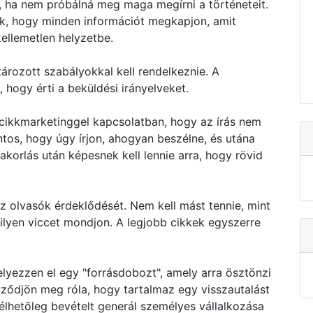
e, ha nem próbálná meg maga megírni a történeteit.
nek, hogy minden információt megkapjon, amit
ellemetlen helyzetbe.
rozott szabályokkal kell rendelkeznie. A
hogy érti a beküldési irányelveket.
 cikkmarketinggel kapcsolatban, hogy az írás nem
ntos, hogy úgy írjon, ahogyan beszélne, és utána
yakorlás után képesnek kell lennie arra, hogy rövid
 az olvasók érdeklődését. Nem kell mást tennie, mint
milyen viccet mondjon. A legjobb cikkek egyszerre
elyezzen el egy "forrásdobozt", amely arra ösztönzi
ződjön meg róla, hogy tartalmaz egy visszautalást
emélhetőleg bevételt generál személyes vállalkozása