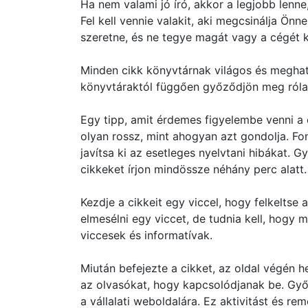
Ha nem valami jó író, akkor a legjobb lenn
Fel kell vennie valakit, aki megcsinálja Ön
szeretne, és ne tegye magát vagy a cégét k
Minden cikk könyvtárnak világos és meghatá
könyvtáraktól függően győződjön meg róla, 
Egy tipp, amit érdemes figyelembe venni a
olyan rossz, mint ahogyan azt gondolja. Fo
javítsa ki az esetleges nyelvtani hibákat. G
cikkeket írjon mindössze néhány perc alatt.
Kezdje a cikkeit egy viccel, hogy felkeltse
elmesélni egy viccet, de tudnia kell, hogy 
viccesek és informatívak.
Miután befejezte a cikket, az oldal végén h
az olvasókat, hogy kapcsolódjanak be. Győ
a vállalati weboldalára. Ez aktivitást és r