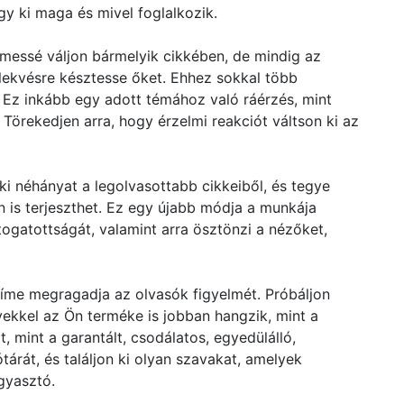
gy ki maga és mivel foglalkozik.
lmessé váljon bármelyik cikkében, de mindig az
lekvésre késztesse őket. Ehhez sokkal több
Ez inkább egy adott témához való ráérzés, mint
Törekedjen arra, hogy érzelmi reakciót váltson ki az
ki néhányat a legolvasottabb cikkeiből, és tegye
 is terjeszthet. Ez egy újabb módja a munkája
ogatottságát, valamint arra ösztönzi a nézőket,
íme megragadja az olvasók figyelmét. Próbáljon
yekkel az Ön terméke is jobban hangzik, mint a
 mint a garantált, csodálatos, egyedülálló,
tárát, és találjon ki olyan szavakat, amelyek
gyasztó.