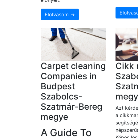
elõnyeit.
Elolva
Elolvasom →
Carpet cleaning
Cikk 
Companies in
Szab
Budpest
Szat
Szabolcs-
megy
Szatmár-Bereg
Azt kérde
megye
a cikkmar
segítségé
A Guide To
népszerűs
Képes les