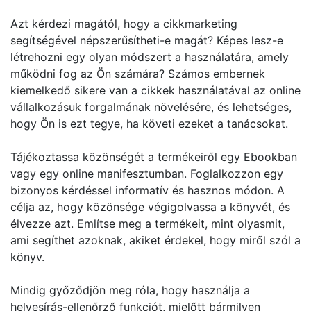
Azt kérdezi magától, hogy a cikkmarketing
segítségével népszerűsítheti-e magát? Képes lesz-e
létrehozni egy olyan módszert a használatára, amely
működni fog az Ön számára? Számos embernek
kiemelkedő sikere van a cikkek használatával az online
vállalkozásuk forgalmának növelésére, és lehetséges,
hogy Ön is ezt tegye, ha követi ezeket a tanácsokat.
Tájékoztassa közönségét a termékeiről egy Ebookban
vagy egy online manifesztumban. Foglalkozzon egy
bizonyos kérdéssel informatív és hasznos módon. A
célja az, hogy közönsége végigolvassa a könyvét, és
élvezze azt. Említse meg a termékeit, mint olyasmit,
ami segíthet azoknak, akiket érdekel, hogy miről szól a
könyv.
Mindig győződjön meg róla, hogy használja a
helyesírás-ellenőrző funkciót, mielőtt bármilyen