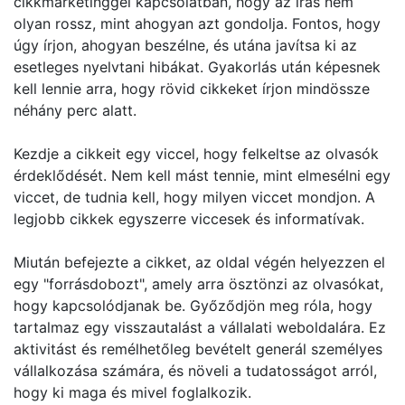
cikkmarketinggel kapcsolatban, hogy az írás nem
olyan rossz, mint ahogyan azt gondolja. Fontos, hogy
úgy írjon, ahogyan beszélne, és utána javítsa ki az
esetleges nyelvtani hibákat. Gyakorlás után képesnek
kell lennie arra, hogy rövid cikkeket írjon mindössze
néhány perc alatt.
Kezdje a cikkeit egy viccel, hogy felkeltse az olvasók
érdeklődését. Nem kell mást tennie, mint elmesélni egy
viccet, de tudnia kell, hogy milyen viccet mondjon. A
legjobb cikkek egyszerre viccesek és informatívak.
Miután befejezte a cikket, az oldal végén helyezzen el
egy "forrásdobozt", amely arra ösztönzi az olvasókat,
hogy kapcsolódjanak be. Győződjön meg róla, hogy
tartalmaz egy visszautalást a vállalati weboldalára. Ez
aktivitást és remélhetőleg bevételt generál személyes
vállalkozása számára, és növeli a tudatosságot arról,
hogy ki maga és mivel foglalkozik.