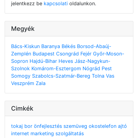
jelentkezz be
kapcsolati
oldalunkon.
Megyék
Bács-Kiskun
Baranya
Békés
Borsod-Abaúj-
Zemplén
Budapest
Csongrád
Fejér
Győr-Moson-
Sopron
Hajdú-Bihar
Heves
Jász-Nagykun-
Szolnok
Komárom-Esztergom
Nógrád
Pest
Somogy
Szabolcs-Szatmár-Bereg
Tolna
Vas
Veszprém
Zala
Cimkék
tokaj
bor
önfejlesztés
szemüveg
okostelefon
ajtó
internet
marketing
szolgáltatás