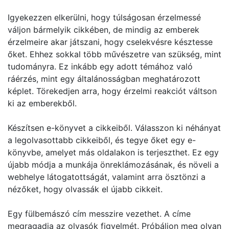
Igyekezzen elkerülni, hogy túlságosan érzelmessé
váljon bármelyik cikkében, de mindig az emberek
érzelmeire akar játszani, hogy cselekvésre késztesse
őket. Ehhez sokkal több művészetre van szükség, mint
tudományra. Ez inkább egy adott témához való
ráérzés, mint egy általánosságban meghatározott
képlet. Törekedjen arra, hogy érzelmi reakciót váltson
ki az emberekből.
Készítsen e-könyvet a cikkeiből. Válasszon ki néhányat
a legolvasottabb cikkeiből, és tegye őket egy e-
könyvbe, amelyet más oldalakon is terjeszthet. Ez egy
újabb módja a munkája önreklámozásának, és növeli a
webhelye látogatottságát, valamint arra ösztönzi a
nézőket, hogy olvassák el újabb cikkeit.
Egy fülbemászó cím messzire vezethet. A címe
megragadja az olvasók figyelmét. Próbáljon meg olyan