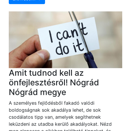
Amit tudnod kell az
önfejlesztésről! Nógrád
Nógrád megye
A személyes fejlődésből fakadó valódi
boldogságnak sok akadálya lehet, de sok
csodálatos tipp van, amelyek segíthetnek
leküzdeni az utadba kerülő akadályokat. Nézd
meg alaposan a cikkben található tippeket, és