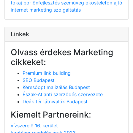
tokaj
bor
önfejlesztés
szemüveg
okostelefon
ajtó
internet
marketing
szolgáltatás
Linkek
Olvass érdekes Marketing
cikkeket:
Premium link building
SEO Budapest
Keresőoptimalizálás Budapest
Észak-Atlanti szerződés szervezete
Deák tér látnivalók Budapest
Kiemelt Partnereink:
vízszerelő 16. kerület
konténer rendelés árak 2023