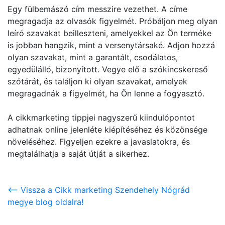
Egy fülbemászó cím messzire vezethet. A címe
megragadja az olvasók figyelmét. Próbáljon meg olyan
leíró szavakat beilleszteni, amelyekkel az Ön terméke
is jobban hangzik, mint a versenytársaké. Adjon hozzá
olyan szavakat, mint a garantált, csodálatos,
egyedülálló, bizonyított. Vegye elő a szókincskereső
szótárát, és találjon ki olyan szavakat, amelyek
megragadnák a figyelmét, ha Ön lenne a fogyasztó.
A cikkmarketing tippjei nagyszerű kiindulópontot
adhatnak online jelenléte kiépítéséhez és közönsége
növeléséhez. Figyeljen ezekre a javaslatokra, és
megtalálhatja a saját útját a sikerhez.
<-- Vissza a Cikk marketing Szendehely Nógrád
megye blog oldalra!