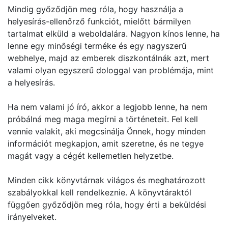
Mindig győződjön meg róla, hogy használja a
helyesírás-ellenőrző funkciót, mielőtt bármilyen
tartalmat elküld a weboldalára. Nagyon kínos lenne, ha
lenne egy minőségi terméke és egy nagyszerű
webhelye, majd az emberek diszkontálnák azt, mert
valami olyan egyszerű dologgal van problémája, mint
a helyesírás.
Ha nem valami jó író, akkor a legjobb lenne, ha nem
próbálná meg maga megírni a történeteit. Fel kell
vennie valakit, aki megcsinálja Önnek, hogy minden
információt megkapjon, amit szeretne, és ne tegye
magát vagy a cégét kellemetlen helyzetbe.
Minden cikk könyvtárnak világos és meghatározott
szabályokkal kell rendelkeznie. A könyvtáraktól
függően győződjön meg róla, hogy érti a beküldési
irányelveket.