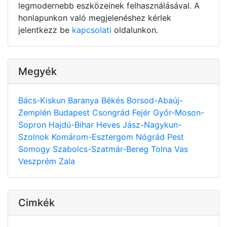
legmodernebb eszközeinek felhasználásával. A
honlapunkon való megjelenéshez kérlek
jelentkezz be
kapcsolati
oldalunkon.
Megyék
Bács-Kiskun
Baranya
Békés
Borsod-Abaúj-
Zemplén
Budapest
Csongrád
Fejér
Győr-Moson-
Sopron
Hajdú-Bihar
Heves
Jász-Nagykun-
Szolnok
Komárom-Esztergom
Nógrád
Pest
Somogy
Szabolcs-Szatmár-Bereg
Tolna
Vas
Veszprém
Zala
Cimkék