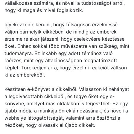
vállalkozása számára, és növeli a tudatosságot arról,
hogy ki maga és mivel foglalkozik.
Igyekezzen elkerülni, hogy túlságosan érzelmessé
váljon bármelyik cikkében, de mindig az emberek
érzelmeire akar játszani, hogy cselekvésre késztesse
őket. Ehhez sokkal több művészetre van szükség, mint
tudományra. Ez inkább egy adott témához való
ráérzés, mint egy általánosságban meghatározott
képlet. Törekedjen arra, hogy érzelmi reakciót váltson
ki az emberekből.
Készítsen e-könyvet a cikkeiből. Válasszon ki néhányat
a legolvasottabb cikkeiből, és tegye őket egy e-
könyvbe, amelyet más oldalakon is terjeszthet. Ez egy
újabb módja a munkája önreklámozásának, és növeli a
webhelye látogatottságát, valamint arra ösztönzi a
nézőket, hogy olvassák el újabb cikkeit.