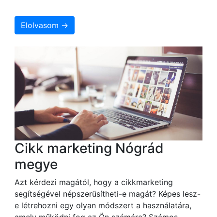
Elolvasom →
Cikk marketing Nógrád
megye
Azt kérdezi magától, hogy a cikkmarketing
segítségével népszerűsítheti-e magát? Képes lesz-
e létrehozni egy olyan módszert a használatára,
amely működni fog az Ön számára? Számos