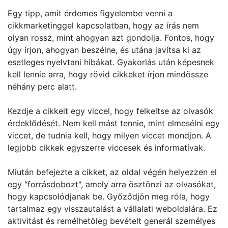
Egy tipp, amit érdemes figyelembe venni a
cikkmarketinggel kapcsolatban, hogy az írás nem
olyan rossz, mint ahogyan azt gondolja. Fontos, hogy
úgy írjon, ahogyan beszélne, és utána javítsa ki az
esetleges nyelvtani hibákat. Gyakorlás után képesnek
kell lennie arra, hogy rövid cikkeket írjon mindössze
néhány perc alatt.
Kezdje a cikkeit egy viccel, hogy felkeltse az olvasók
érdeklődését. Nem kell mást tennie, mint elmesélni egy
viccet, de tudnia kell, hogy milyen viccet mondjon. A
legjobb cikkek egyszerre viccesek és informatívak.
Miután befejezte a cikket, az oldal végén helyezzen el
egy "forrásdobozt", amely arra ösztönzi az olvasókat,
hogy kapcsolódjanak be. Győződjön meg róla, hogy
tartalmaz egy visszautalást a vállalati weboldalára. Ez
aktivitást és remélhetőleg bevételt generál személyes