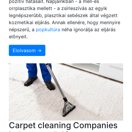
pozitív hatásait. Napjainkban - a mell-és
orrplasztika mellett - a zsírleszívás az egyik
legnépszerûbb, plasztikai sebészek által végzett
kozmetikai eljárás. Annak ellenére, hogy mennyire
népszerû, a
popkultúra
néha ignorálja az eljárás
elõnyeit.
Elolvasom →
Carpet cleaning Companies