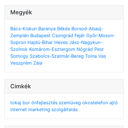
Megyék
Bács-Kiskun
Baranya
Békés
Borsod-Abaúj-
Zemplén
Budapest
Csongrád
Fejér
Győr-Moson-
Sopron
Hajdú-Bihar
Heves
Jász-Nagykun-
Szolnok
Komárom-Esztergom
Nógrád
Pest
Somogy
Szabolcs-Szatmár-Bereg
Tolna
Vas
Veszprém
Zala
Cimkék
tokaj
bor
önfejlesztés
szemüveg
okostelefon
ajtó
internet
marketing
szolgáltatás