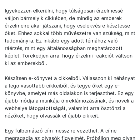
Igyekezzen elkerülni, hogy túlságosan érzelmessé
váljon bármelyik cikkében, de mindig az emberek
érzelmeire akar játszani, hogy cselekvésre késztesse
őket. Ehhez sokkal több művészetre van szükség, mint
tudományra. Ez inkább egy adott témához való
ráérzés, mint egy általánosságban meghatározott
képlet. Törekedjen arra, hogy érzelmi reakciót váltson
ki az emberekből.
Készítsen e-könyvet a cikkeiből. Válasszon ki néhányat
a legolvasottabb cikkeiből, és tegye őket egy e-
könyvbe, amelyet más oldalakon is terjeszthet. Ez egy
újabb módja a munkája önreklámozásának, és növeli a
webhelye látogatottságát, valamint arra ösztönzi a
nézőket, hogy olvassák el újabb cikkeit.
Egy fülbemászó cím messzire vezethet. A címe
megragadja az olvasók figyelmét. Próbáljon meg olyan