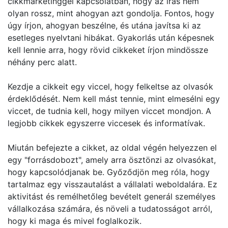
cikkmarketinggel kapcsolatban, hogy az írás nem
olyan rossz, mint ahogyan azt gondolja. Fontos, hogy
úgy írjon, ahogyan beszélne, és utána javítsa ki az
esetleges nyelvtani hibákat. Gyakorlás után képesnek
kell lennie arra, hogy rövid cikkeket írjon mindössze
néhány perc alatt.
Kezdje a cikkeit egy viccel, hogy felkeltse az olvasók
érdeklődését. Nem kell mást tennie, mint elmesélni egy
viccet, de tudnia kell, hogy milyen viccet mondjon. A
legjobb cikkek egyszerre viccesek és informatívak.
Miután befejezte a cikket, az oldal végén helyezzen el
egy "forrásdobozt", amely arra ösztönzi az olvasókat,
hogy kapcsolódjanak be. Győződjön meg róla, hogy
tartalmaz egy visszautalást a vállalati weboldalára. Ez
aktivitást és remélhetőleg bevételt generál személyes
vállalkozása számára, és növeli a tudatosságot arról,
hogy ki maga és mivel foglalkozik.