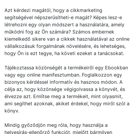
Azt kérdezi magától, hogy a cikkmarketing
segítségével népszerűsítheti-e magát? Képes lesz-e
létrehozni egy olyan módszert a használatára, amely
működni fog az Ön számára? Számos embernek
kiemelkedő sikere van a cikkek használatával az online
vállalkozásuk forgalmának növelésére, és lehetséges,
hogy Ön is ezt tegye, ha követi ezeket a tanácsokat.
Tájékoztassa közönségét a termékeiről egy Ebookban
vagy egy online manifesztumban. Foglalkozzon egy
bizonyos kérdéssel informatív és hasznos módon. A
célja az, hogy közönsége végigolvassa a könyvét, és
élvezze azt. Említse meg a termékeit, mint olyasmit,
ami segíthet azoknak, akiket érdekel, hogy miről szól a
könyv.
Mindig győződjön meg róla, hogy használja a
helyesírás-ellenőrző funkciót, mielőtt bármilyen