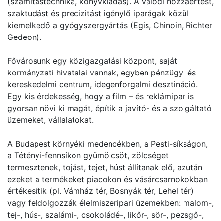
(számítástechnika, könyvkiadás). A valódi hozzáértést,
szaktudást és precizitást igénylő iparágak közül
kiemelkedő a gyógyszergyártás (Egis, Chinoin, Richter
Gedeon).
Fővárosunk egy közigazgatási központ, saját
kormányzati hivatalai vannak, egyben pénzügyi és
kereskedelmi centrum, idegenforgalmi desztináció.
Egy kis érdekesség, hogy a film – és reklámipar is
gyorsan növi ki magát, építik a javító- és a szolgáltató
üzemeket, vállalatokat.
A Budapest környéki medencékben, a Pesti-síkságon,
a Tétényi-fennsíkon gyümölcsöt, zöldséget
termesztenek, tojást, tejet, húst állítanak elő, azután
ezeket a termékeket piacokon és vásárcsarnokokban
értékesítik (pl. Vámház tér, Bosnyák tér, Lehel tér)
vagy feldolgozzák élelmiszeripari üzemekben: malom-,
tej-, hús-, szalámi-, csokoládé-, likőr-, sör-, pezsgő-,