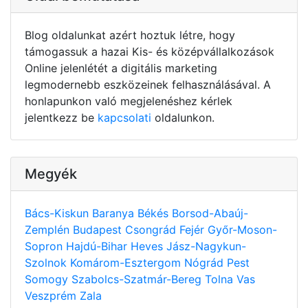
Blog oldalunkat azért hoztuk létre, hogy
támogassuk a hazai Kis- és középvállalkozások
Online jelenlétét a digitális marketing
legmodernebb eszközeinek felhasználásával. A
honlapunkon való megjelenéshez kérlek
jelentkezz be
kapcsolati
oldalunkon.
Megyék
Bács-Kiskun
Baranya
Békés
Borsod-Abaúj-
Zemplén
Budapest
Csongrád
Fejér
Győr-Moson-
Sopron
Hajdú-Bihar
Heves
Jász-Nagykun-
Szolnok
Komárom-Esztergom
Nógrád
Pest
Somogy
Szabolcs-Szatmár-Bereg
Tolna
Vas
Veszprém
Zala