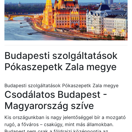
Budapesti szolgáltatások
Pókaszepetk Zala megye
Budapesti szolgáltatások Pókaszepetk Zala megye
Csodálatos Budapest -
Magyarország szíve
Kis országunkban is nagy jelentőséggel bír a mozgató
rugó, a főváros – csakúgy, mint más államokban.
Budapest nem csak a földrajzi középpontja az