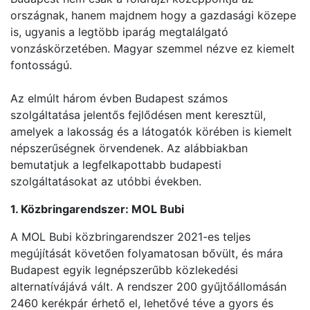
országnak, hanem majdnem hogy a gazdasági közepe
is, ugyanis a legtöbb iparág megtalálgató
vonzáskörzetében. Magyar szemmel nézve ez kiemelt
fontosságú.
Az elmúlt három évben Budapest számos
szolgáltatása jelentős fejlődésen ment keresztül,
amelyek a lakosság és a látogatók körében is kiemelt
népszerűségnek örvendenek. Az alábbiakban
bemutatjuk a legfelkapottabb budapesti
szolgáltatásokat az utóbbi években.
1. Közbringarendszer: MOL Bubi
A MOL Bubi közbringarendszer 2021-es teljes
megújítását követően folyamatosan bővült, és mára
Budapest egyik legnépszerűbb közlekedési
alternatívájává vált. A rendszer 200 gyűjtőállomásán
2460 kerékpár érhető el, lehetővé téve a gyors és