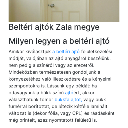
Beltéri ajtók Zala megye
Milyen legyen a beltéri ajtó
Amikor kiválasztjuk
a beltéri ajtó
felületkezelési
módját, valójában az ajtó anyagáról beszélünk,
nem pedig a színéről vagy az erezetről.
Mindeközben természetesen gondoljunk a
környezetéhez való illeszkedésre és a kényelmi
szempontokra is. Lássunk egy példát: ha
odavagyunk a bükk színű
ajtó
ért, akkor
választhatunk tömör
bükkfa ajtót,
vagy bükk
furnérral borítottat, de létezik kétféle laminált
változat is (dekor fólia, vagy CPL) és ráadásként
még printelt, azaz nyomtatott felületű is.