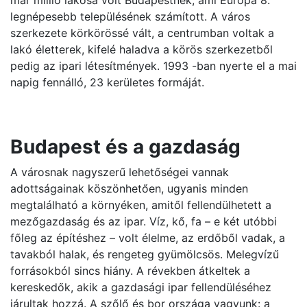
már millió lakosa volt Budapestnek, ami Európa 8.
legnépesebb településének számított. A város
szerkezete körkörössé vált, a centrumban voltak a
lakó életterek, kifelé haladva a körös szerkezetből
pedig az ipari létesítmények. 1993 -ban nyerte el a mai
napig fennálló, 23 kerületes formáját.
Budapest és a gazdaság
A városnak nagyszerű lehetőségei vannak
adottságainak köszönhetően, ugyanis minden
megtalálható a környéken, amitől fellendülhetett a
mezőgazdaság és az ipar. Víz, kő, fa – e két utóbbi
főleg az építéshez – volt élelme, az erdőből vadak, a
tavakból halak, és rengeteg gyümölcsös. Melegvízű
forrásokból sincs hiány. A révekben átkeltek a
kereskedők, akik a gazdasági ipar fellendüléséhez
járultak hozzá. A szőlő és bor országa vagyunk: a