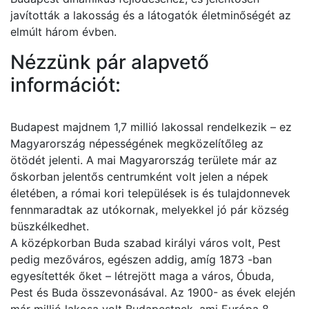
javították a lakosság és a látogatók életminőségét az
elmúlt három évben.
Nézzünk pár alapvető
információt:
Budapest majdnem 1,7 millió lakossal rendelkezik – ez
Magyarország népességének megközelítőleg az
ötödét jelenti. A mai Magyarország területe már az
őskorban jelentős centrumként volt jelen a népek
életében, a római kori települések is és tulajdonnevek
fennmaradtak az utókornak, melyekkel jó pár község
büszkélkedhet.
A középkorban Buda szabad királyi város volt, Pest
pedig mezőváros, egészen addig, amíg 1873 -ban
egyesítették őket – létrejött maga a város, Óbuda,
Pest és Buda összevonásával. Az 1900- as évek elején