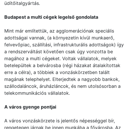
üdítőitalgyártás.
Budapest a multi cégek legelső gondolata
Mint már említettük, az agglomerációnak speciális
adottságai vannak, (a környezetin kívül munkaerő,
felvevőpiac, szállítási, infrastrukturális adottságok) így
a rendszerváltást követően csak úgy vonzotta be
magához a multi cégeket. Voltak vállalatok, melyek
betelepültek a belvárosba (régi házakat átalakítottak
erre a célra), a többiek a vonzáskörzetben talált
magának telephelyet. Elterjedtek a nagyobb bankok,
szállodaláncok, áruházláncok, és nem utolsósorban a
telekommunikációs vállalatok.
A város gyenge pontjai
A város vonzáskörzete is jelentős népességgel bír,
rengetegen járnak be innen munkába a fővárosba. Az