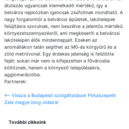
átutazás ugyancsak kiemelkedő mértékű, így a
belváros napközben igencsak zsúfoltnak mondható. A
nagy forgalomtól a belvárosi épületek, lakótelepek
felújításra szorulnak, nem beszélve a jelentős mértékű
környezetszennyezésről, ami megkeseríti a belvárosi
lakótelepen élők mindennapjait. Ezeken az
anomáliákon talán segíthet az M0-ás körgyűrű és a
zöld metróvonal. Egy érdekes jelenség is felütötte
fejét: sokan már nem is kifejezetten a fővárosba
költöznek, hanem a környező településekre,
agglomerációba.
Partnerek:
<-- Vissza a Budapesti szolgáltatások Pókaszepetk
Zala megye blog oldalra!
További cikkeink