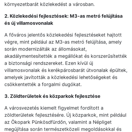
környezetbarát közlekedést a városban.
2. Közlekedési fejlesztések: M3-as metró felújítása
és új villamosvonalak
A főváros jelentős közlekedési fejlesztéseket hajtott
végre, mint például az M3-as metró felújítása, amely
során modernizálták az állomásokat,
akadálymentesítették a megállókat és korszerűsítették
a biztonsági rendszereket. Ezen kívül új
villamosvonalak és kerékpárosbarát útvonalak épültek,
amelyek javították a közlekedési lehetőségeket és
csökkentették a forgalmi dugókat.
3. Zöldterületek és közparkok fejlesztése
A városvezetés kiemelt figyelmet fordított a
zöldterületek fejlesztésére. Új közparkok, mint például
az Ökopark Pünkösdfürdőn, valamint a Népliget
megújítása során természetközeli megoldásokkal és