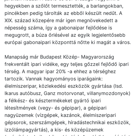
hegyekben a szőlőt termesztették, a barlangokban,
pincékben pedig tárolták az ebből készült nedűt. A
XIX. század közepére már igen megnövekedett a
népesség száma, így a gabonaipar fejlődése is
megugrott, a búza őrlésével az egyik legjelentősebb
európai gabonaipari központtá nőtte ki magát a város.
Manapság már Budapest Közép- Magyarország
frekventált ipari vidéke, egy teljes gőzzel fejlődő ipari
térség. A magyar ipar 20% -a ehhez a térséghez
tartozik. Vannak hagyományos iparágaink:
élelmiszeripar, közlekedési eszközök gyártása (lsd.
Ikarus autóbusz, Ganz motorvonat, villanymozdonyok)
a félkész- és késztermékeket gyártó ipari
létesítmények (vegy- és gépipar), a gépipari
nagyüzemek (vízgépek, kazánok, élelmiszeripari
gépsorok, szerszámgépek, híradástechnikai eszközök,
izzólámpagyártás), a kis- és középüzemek