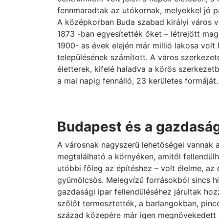
fennmaradtak az utókornak, melyekkel jó p
A középkorban Buda szabad királyi város v
1873 -ban egyesítették őket – létrejött ma
1900- as évek elején már millió lakosa vol
településének számított. A város szerkezet
életterek, kifelé haladva a körös szerkezet
a mai napig fennálló, 23 kerületes formáját.
Budapest és a gazdasá
A városnak nagyszerű lehetőségei vannak 
megtalálható a környéken, amitől fellendülh
utóbbi főleg az építéshez – volt élelme, az
gyümölcsös. Melegvízű forrásokból sincs hi
gazdasági ipar fellendüléséhez járultak ho
szőlőt termesztették, a barlangokban, pincé
század közepére már igen megnövekedett a