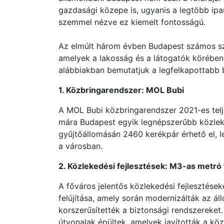
gazdasági közepe is, ugyanis a legtöbb ip
szemmel nézve ez kiemelt fontosságú.
Az elmúlt három évben Budapest számos szo
amelyek a lakosság és a látogatók körében
alábbiakban bemutatjuk a legfelkapottabb 
1. Közbringarendszer: MOL Bubi
A MOL Bubi közbringarendszer 2021-es telj
mára Budapest egyik legnépszerűbb közleke
gyűjtőállomásán 2460 kerékpár érhető el, 
a városban.
2. Közlekedési fejlesztések: M3-as metró f
A főváros jelentős közlekedési fejlesztések
felújítása, amely során modernizálták az á
korszerűsítették a biztonsági rendszereket.
útvonalak épültek, amelyek javították a kö