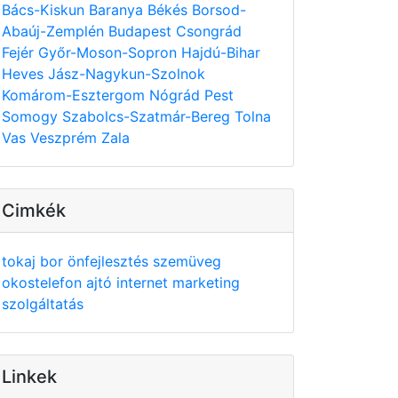
Bács-Kiskun
Baranya
Békés
Borsod-
Abaúj-Zemplén
Budapest
Csongrád
Fejér
Győr-Moson-Sopron
Hajdú-Bihar
Heves
Jász-Nagykun-Szolnok
Komárom-Esztergom
Nógrád
Pest
Somogy
Szabolcs-Szatmár-Bereg
Tolna
Vas
Veszprém
Zala
Cimkék
tokaj
bor
önfejlesztés
szemüveg
okostelefon
ajtó
internet
marketing
szolgáltatás
Linkek