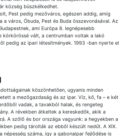
ár község büszkélkedhet.
olt, Pest pedig mezőváros, egészen addig, amíg
ga a város, Óbuda, Pest és Buda összevonásával. Az
t Budapestnek, ami Európa 8. legnépesebb
e körkörössé vált, a centrumban voltak a lakó
ből pedig az ipari létesítmények. 1993 -ban nyerte el
g
adottságainak köszönhetően, ugyanis minden
etett a mezőgazdaság és az ipar. Víz, kő, fa – e két
 erdőből vadak, a tavakból halak, és rengeteg
ány. A révekben átkeltek a kereskedők, akik a
zzá. A szőlő és bor országa vagyunk: a hegyekben a
kben pedig tárolták az ebből készült nedűt. A XIX.
 népesség száma, így a gabonaipar fejlődése is