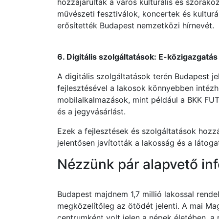
hozzájárultak a város kulturális és szórak
művészeti fesztiválok, koncertek és kultur
erősítették Budapest nemzetközi hírnevét.
6. Digitális szolgáltatások: E-közigazgatá
A digitális szolgáltatások terén Budapest j
fejlesztésével a lakosok könnyebben intézh
mobilalkalmazások, mint például a BKK FUTÁ
és a jegyvásárlást.
Ezek a fejlesztések és szolgáltatások hozz
jelentősen javították a lakosság és a láto
Nézzünk pár alapvető inf
Budapest majdnem 1,7 millió lakossal rend
megközelítőleg az ötödét jelenti. A mai Ma
centrumként volt jelen a népek életében, a 