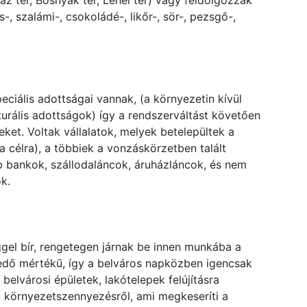
z tér, Bosnyák tér, Lehel tér) vagy feldolgozzák
-, szalámi-, csokoládé-, likőr-, sör-, pezsgő-,
ciális adottságai vannak, (a környezetin kívül
kturális adottságok) így a rendszerváltást követően
et. Voltak vállalatok, melyek betelepültek a
a célra), a többiek a vonzáskörzetben talált
b bankok, szállodaláncok, áruházláncok, és nem
k.
gel bír, rengetegen járnak be innen munkába a
edő mértékű, így a belváros napközben igencsak
elvárosi épületek, lakótelepek felújításra
ű környezetszennyezésről, ami megkeseríti a