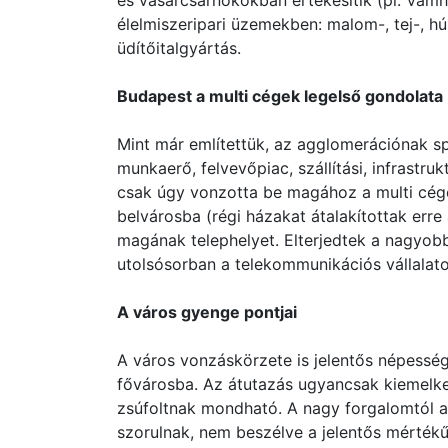
és vásárcsarnokokban értékesítik (pl. Vámhá
élelmiszeripari üzemekben: malom-, tej-, hús
üdítőitalgyártás.
Budapest a multi cégek legelső gondolata
Mint már említettük, az agglomerációnak spe
munkaerő, felvevőpiac, szállítási, infrastru
csak úgy vonzotta be magához a multi cégek
belvárosba (régi házakat átalakítottak erre 
magának telephelyet. Elterjedtek a nagyob
utolsósorban a telekommunikációs vállalato
A város gyenge pontjai
A város vonzáskörzete is jelentős népesség
fővárosba. Az átutazás ugyancsak kiemelk
zsúfoltnak mondható. A nagy forgalomtól a b
szorulnak, nem beszélve a jelentős mérték