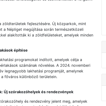
a zöldterületek fejlesztésére. Új közparkok, mint
t a Népliget megújítása során természetközeli
kel alakították ki a zöldfelületeket, amelyek minden
lakások építése
akhatási programokat indított, amelyek célja a
 bérlakások számának növelése. A 2024. novemberi
0 év legnagyobb lakhatási programját, amelynek
 a főváros különböző területein.
sok: Új szórakozóhelyek és rendezvények
zórakozóhely és rendezvény jelent meg, amelyek