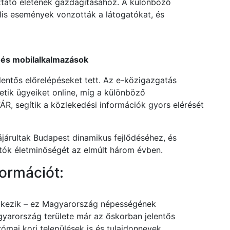
oztató életének gazdagításához. A különböző
ális események vonzották a látogatókat, és
s és mobilalkalmazások
elentős előrelépéseket tett. Az e-közigazgatás
etik ügyeiket online, míg a különböző
R, segítik a közlekedési információk gyors elérését
ájárultak Budapest dinamikus fejlődéséhez, és
gatók életminőségét az elmúlt három évben.
ormációt:
elkezik – ez Magyarország népességének
gyarország területe már az őskorban jelentős
római kori települések is és tulajdonnevek