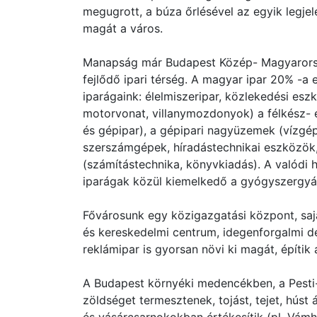
megugrott, a búza őrlésével az egyik legje
magát a város.
Manapság már Budapest Közép- Magyarország
fejlődő ipari térség. A magyar ipar 20% -
iparágaink: élelmiszeripar, közlekedési esz
motorvonat, villanymozdonyok) a félkész- 
és gépipar), a gépipari nagyüzemek (vízgép
szerszámgépek, híradástechnikai eszközök
(számítástechnika, könyvkiadás). A valódi h
iparágak közül kiemelkedő a gyógyszergyárt
Fővárosunk egy közigazgatási központ, saj
és kereskedelmi centrum, idegenforgalmi de
reklámipar is gyorsan növi ki magát, építik 
A Budapest környéki medencékben, a Pesti-
zöldséget termesztenek, tojást, tejet, húst