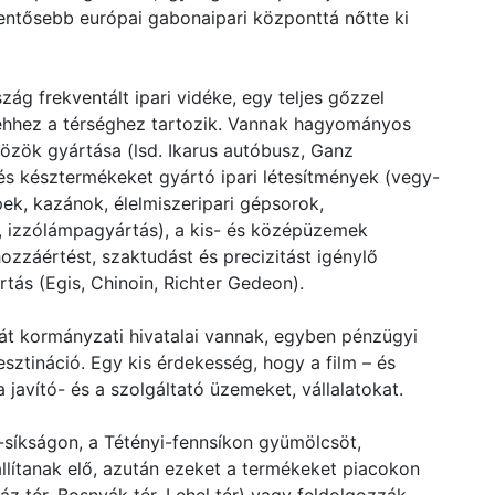
lentősebb európai gabonaipari központtá nőtte ki
 frekventált ipari vidéke, egy teljes gőzzel
a ehhez a térséghez tartozik. Vannak hagyományos
közök gyártása (lsd. Ikarus autóbusz, Ganz
és késztermékeket gyártó ipari létesítmények (vegy-
ek, kazánok, élelmiszeripari gépsorok,
, izzólámpagyártás), a kis- és középüzemek
ozzáértést, szaktudást és precizitást igénylő
ás (Egis, Chinoin, Richter Gedeon).
át kormányzati hivatalai vannak, egyben pénzügyi
sztináció. Egy kis érdekesség, hogy a film – és
a javító- és a szolgáltató üzemeket, vállalatokat.
síkságon, a Tétényi-fennsíkon gyümölcsöt,
 állítanak elő, azután ezeket a termékeket piacokon