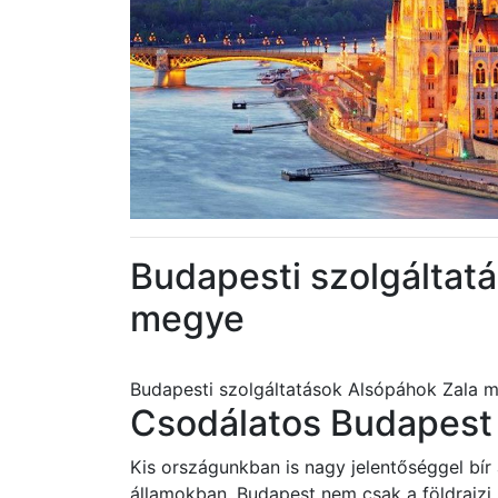
Budapesti szolgáltat
megye
Budapesti szolgáltatások Alsópáhok Zala 
Csodálatos Budapest 
Kis országunkban is nagy jelentőséggel bír
államokban. Budapest nem csak a földrajz