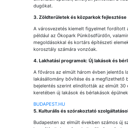
dugókat.
3. Zöldterületek és közparkok fejlesztése
A városvezetés kiemelt figyelmet fordított 
például az Ökopark Pünkösdfürdőn, valamin
megoldásokkal és kortárs építészeti elemek
korosztály számára vonzóak.
4. Lakhatási programok: Új lakások és bér
A főváros az elmúlt három évben jelentős l
lakásállomány bővítése és a megfizethető
bejelentés szerint elindították az elmúlt 3
keretében új lakások és bérlakások épülnek
BUDAPEST.HU
5. Kulturális és szórakoztató szolgáltatá
Budapesten az elmúlt években számos új s