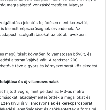
arág megtalálgató vonzáskörzetében. Magyar
lgáltatása jelentős fejlődésen ment keresztül,
 is kiemelt népszerűségnek örvendenek. Az
budapesti szolgáltatásokat az utóbbi években.
es megújítását követően folyamatosan bővült, és
dési alternatívájává vált. A rendszer 200
lehetővé téve a gyors és környezetbarát közlekedést
elújítása és új villamosvonalak
et hajtott végre, mint például az M3-as metró
llomásokat, akadálymentesítették a megállókat és
 Ezen kívül új villamosvonalak és kerékpárosbarát
zlekedési lehetőségeket és csökkentették a forgalmi