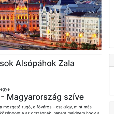
ások Alsópáhok Zala
megye
- Magyarország szíve
 a mozgató rugó, a főváros – csakúgy, mint más
i középpontja az országnak, hanem majdnem hogy a