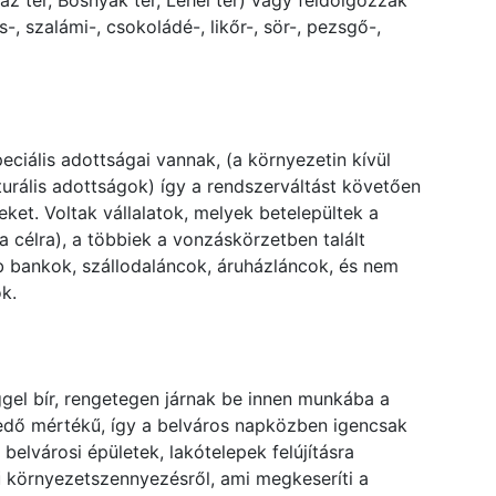
z tér, Bosnyák tér, Lehel tér) vagy feldolgozzák
-, szalámi-, csokoládé-, likőr-, sör-, pezsgő-,
ciális adottságai vannak, (a környezetin kívül
kturális adottságok) így a rendszerváltást követően
et. Voltak vállalatok, melyek betelepültek a
a célra), a többiek a vonzáskörzetben talált
b bankok, szállodaláncok, áruházláncok, és nem
k.
gel bír, rengetegen járnak be innen munkába a
edő mértékű, így a belváros napközben igencsak
elvárosi épületek, lakótelepek felújításra
ű környezetszennyezésről, ami megkeseríti a