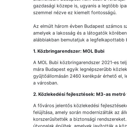
gazdasági közepe is, ugyanis a legtöbb ip
szemmel nézve ez kiemelt fontosságú.
Az elmúlt három évben Budapest számos szo
amelyek a lakosság és a látogatók körében
alábbiakban bemutatjuk a legfelkapottabb 
1. Közbringarendszer: MOL Bubi
A MOL Bubi közbringarendszer 2021-es telj
mára Budapest egyik legnépszerűbb közleke
gyűjtőállomásán 2460 kerékpár érhető el, 
a városban.
2. Közlekedési fejlesztések: M3-as metró f
A főváros jelentős közlekedési fejlesztések
felújítása, amely során modernizálták az á
korszerűsítették a biztonsági rendszereket.
útvonalak épültek, amelyek javították a kö