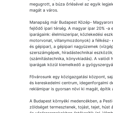
megugrott, a búza őrlésével az egyik legje
magát a város.
Manapság már Budapest Közép- Magyarország
fejlődő ipari térség. A magyar ipar 20% -
iparágaink: élelmiszeripar, közlekedési esz
motorvonat, villanymozdonyok) a félkész- 
és gépipar), a gépipari nagyüzemek (vízgép
szerszámgépek, híradástechnikai eszközök
(számítástechnika, könyvkiadás). A valódi h
iparágak közül kiemelkedő a gyógyszergyárt
Fővárosunk egy közigazgatási központ, saj
és kereskedelmi centrum, idegenforgalmi de
reklámipar is gyorsan növi ki magát, építik 
A Budapest környéki medencékben, a Pesti-
zöldséget termesztenek, tojást, tejet, húst