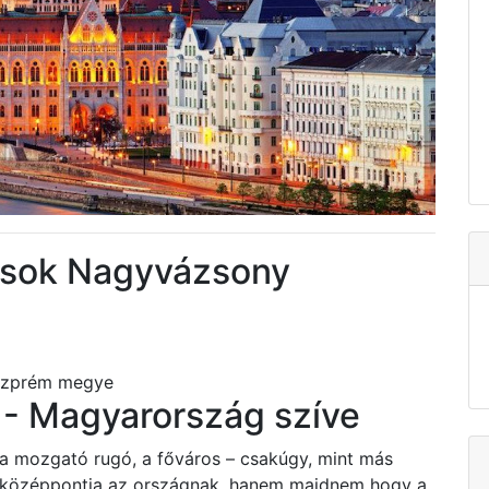
tások Nagyvázsony
eszprém megye
- Magyarország szíve
 a mozgató rugó, a főváros – csakúgy, mint más
i középpontja az országnak, hanem majdnem hogy a