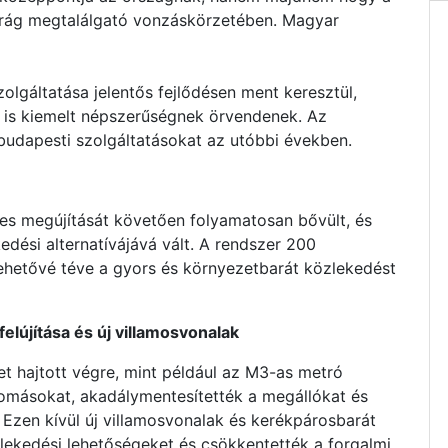
arág megtalálgató vonzáskörzetében. Magyar
lgáltatása jelentős fejlődésen ment keresztül,
 is kiemelt népszerűségnek örvendenek. Az
budapesti szolgáltatásokat az utóbbi években.
es megújítását követően folyamatosan bővült, és
dési alternatívájává vált. A rendszer 200
lehetővé téve a gyors és környezetbarát közlekedést
elújítása és új villamosvonalak
et hajtott végre, mint például az M3-as metró
llomásokat, akadálymentesítették a megállókat és
 Ezen kívül új villamosvonalak és kerékpárosbarát
zlekedési lehetőségeket és csökkentették a forgalmi