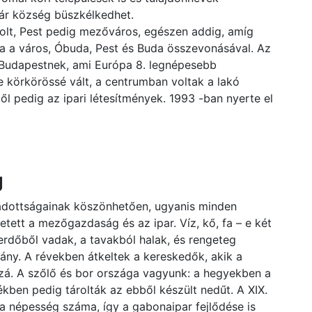
ár község büszkélkedhet.
olt, Pest pedig mezőváros, egészen addig, amíg
ga a város, Óbuda, Pest és Buda összevonásával. Az
t Budapestnek, ami Európa 8. legnépesebb
e körkörössé vált, a centrumban voltak a lakó
ből pedig az ipari létesítmények. 1993 -ban nyerte el
g
adottságainak köszönhetően, ugyanis minden
etett a mezőgazdaság és az ipar. Víz, kő, fa – e két
 erdőből vadak, a tavakból halak, és rengeteg
ány. A révekben átkeltek a kereskedők, akik a
zzá. A szőlő és bor országa vagyunk: a hegyekben a
kben pedig tárolták az ebből készült nedűt. A XIX.
 népesség száma, így a gabonaipar fejlődése is