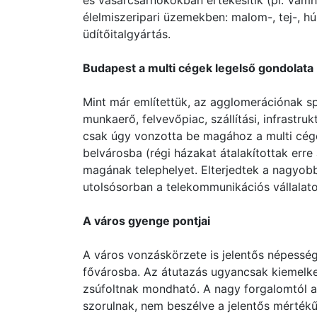
és vásárcsarnokokban értékesítik (pl. Vámhá
élelmiszeripari üzemekben: malom-, tej-, hús
üdítőitalgyártás.
Budapest a multi cégek legelső gondolata
Mint már említettük, az agglomerációnak spe
munkaerő, felvevőpiac, szállítási, infrastru
csak úgy vonzotta be magához a multi cégek
belvárosba (régi házakat átalakítottak erre 
magának telephelyet. Elterjedtek a nagyob
utolsósorban a telekommunikációs vállalato
A város gyenge pontjai
A város vonzáskörzete is jelentős népesség
fővárosba. Az átutazás ugyancsak kiemelk
zsúfoltnak mondható. A nagy forgalomtól a b
szorulnak, nem beszélve a jelentős mérték