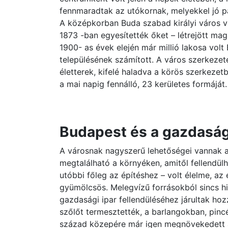
fennmaradtak az utókornak, melyekkel jó p
A középkorban Buda szabad királyi város v
1873 -ban egyesítették őket – létrejött ma
1900- as évek elején már millió lakosa vol
településének számított. A város szerkezet
életterek, kifelé haladva a körös szerkezet
a mai napig fennálló, 23 kerületes formáját.
Budapest és a gazdasá
A városnak nagyszerű lehetőségei vannak 
megtalálható a környéken, amitől fellendülh
utóbbi főleg az építéshez – volt élelme, az
gyümölcsös. Melegvízű forrásokból sincs hi
gazdasági ipar fellendüléséhez járultak ho
szőlőt termesztették, a barlangokban, pincé
század közepére már igen megnövekedett a