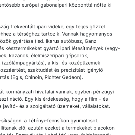
lentősebb európai gabonaipari központtá nőtte ki
 frekventált ipari vidéke, egy teljes gőzzel
a ehhez a térséghez tartozik. Vannak hagyományos
közök gyártása (lsd. Ikarus autóbusz, Ganz
és késztermékeket gyártó ipari létesítmények (vegy-
ek, kazánok, élelmiszeripari gépsorok,
, izzólámpagyártás), a kis- és középüzemek
ozzáértést, szaktudást és precizitást igénylő
ás (Egis, Chinoin, Richter Gedeon).
át kormányzati hivatalai vannak, egyben pénzügyi
sztináció. Egy kis érdekesség, hogy a film – és
a javító- és a szolgáltató üzemeket, vállalatokat.
síkságon, a Tétényi-fennsíkon gyümölcsöt,
 állítanak elő, azután ezeket a termékeket piacokon