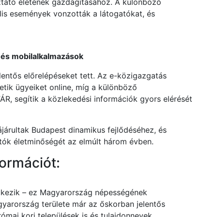
oztató életének gazdagításához. A különböző
ális események vonzották a látogatókat, és
s és mobilalkalmazások
elentős előrelépéseket tett. Az e-közigazgatás
etik ügyeiket online, míg a különböző
R, segítik a közlekedési információk gyors elérését
ájárultak Budapest dinamikus fejlődéséhez, és
gatók életminőségét az elmúlt három évben.
ormációt:
elkezik – ez Magyarország népességének
gyarország területe már az őskorban jelentős
római kori települések is és tulajdonnevek