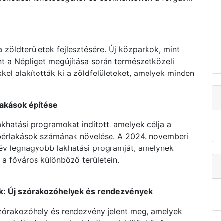
a zöldterületek fejlesztésére. Új közparkok, mint
t a Népliget megújítása során természetközeli
kel alakították ki a zöldfelületeket, amelyek minden
lakások építése
akhatási programokat indított, amelyek célja a
 bérlakások számának növelése. A 2024. novemberi
0 év legnagyobb lakhatási programját, amelynek
 a főváros különböző területein.
sok: Új szórakozóhelyek és rendezvények
zórakozóhely és rendezvény jelent meg, amelyek