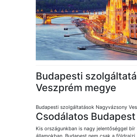
Budapesti szolgálta
Veszprém megye
Budapesti szolgáltatások Nagyvázsony V
Csodálatos Budapest 
Kis országunkban is nagy jelentőséggel bír
államokban. Budapest nem csak a földrajz