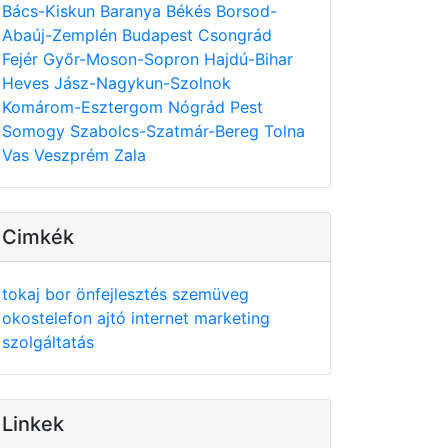
Bács-Kiskun
Baranya
Békés
Borsod-
Abaúj-Zemplén
Budapest
Csongrád
Fejér
Győr-Moson-Sopron
Hajdú-Bihar
Heves
Jász-Nagykun-Szolnok
Komárom-Esztergom
Nógrád
Pest
Somogy
Szabolcs-Szatmár-Bereg
Tolna
Vas
Veszprém
Zala
Cimkék
tokaj
bor
önfejlesztés
szemüveg
okostelefon
ajtó
internet
marketing
szolgáltatás
Linkek