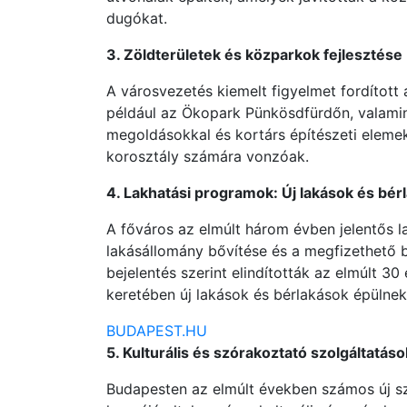
dugókat.
3. Zöldterületek és közparkok fejlesztése
A városvezetés kiemelt figyelmet fordított 
például az Ökopark Pünkösdfürdőn, valamin
megoldásokkal és kortárs építészeti elemek
korosztály számára vonzóak.
4. Lakhatási programok: Új lakások és bér
A főváros az elmúlt három évben jelentős l
lakásállomány bővítése és a megfizethető
bejelentés szerint elindították az elmúlt 3
keretében új lakások és bérlakások épülnek
BUDAPEST.HU
5. Kulturális és szórakoztató szolgáltatá
Budapesten az elmúlt években számos új s