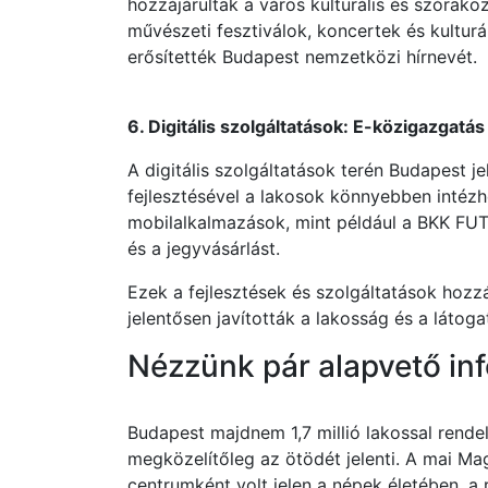
hozzájárultak a város kulturális és szórak
művészeti fesztiválok, koncertek és kultur
erősítették Budapest nemzetközi hírnevét.
6. Digitális szolgáltatások: E-közigazgatá
A digitális szolgáltatások terén Budapest j
fejlesztésével a lakosok könnyebben intézh
mobilalkalmazások, mint például a BKK FUTÁ
és a jegyvásárlást.
Ezek a fejlesztések és szolgáltatások hozz
jelentősen javították a lakosság és a láto
Nézzünk pár alapvető inf
Budapest majdnem 1,7 millió lakossal rend
megközelítőleg az ötödét jelenti. A mai Ma
centrumként volt jelen a népek életében, a 