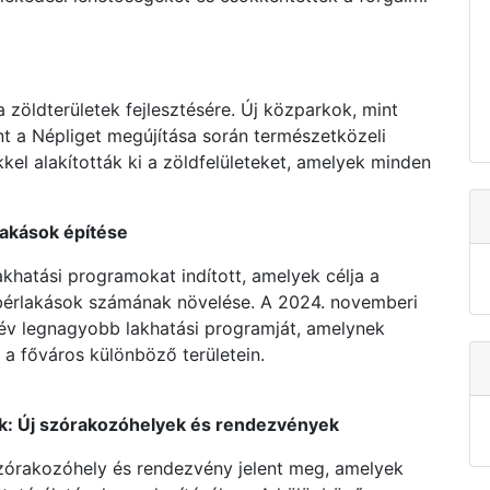
a zöldterületek fejlesztésére. Új közparkok, mint
t a Népliget megújítása során természetközeli
kel alakították ki a zöldfelületeket, amelyek minden
lakások építése
akhatási programokat indított, amelyek célja a
 bérlakások számának növelése. A 2024. novemberi
0 év legnagyobb lakhatási programját, amelynek
 a főváros különböző területein.
sok: Új szórakozóhelyek és rendezvények
zórakozóhely és rendezvény jelent meg, amelyek