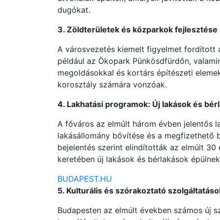
dugókat.
3. Zöldterületek és közparkok fejlesztése
A városvezetés kiemelt figyelmet fordított 
például az Ökopark Pünkösdfürdőn, valamin
megoldásokkal és kortárs építészeti elemek
korosztály számára vonzóak.
4. Lakhatási programok: Új lakások és bér
A főváros az elmúlt három évben jelentős l
lakásállomány bővítése és a megfizethető
bejelentés szerint elindították az elmúlt 3
keretében új lakások és bérlakások épülnek
BUDAPEST.HU
5. Kulturális és szórakoztató szolgáltatá
Budapesten az elmúlt években számos új s