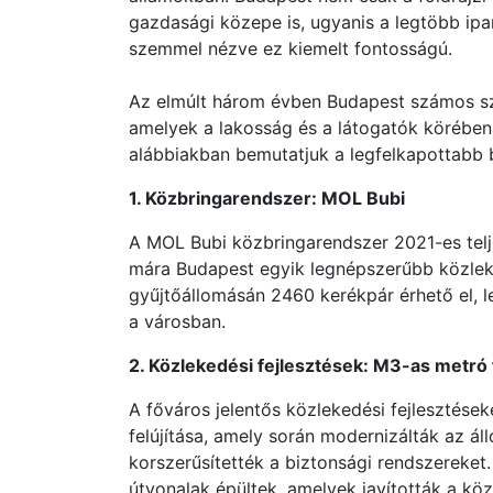
gazdasági közepe is, ugyanis a legtöbb ip
szemmel nézve ez kiemelt fontosságú.
Az elmúlt három évben Budapest számos szo
amelyek a lakosság és a látogatók körében
alábbiakban bemutatjuk a legfelkapottabb 
1. Közbringarendszer: MOL Bubi
A MOL Bubi közbringarendszer 2021-es telj
mára Budapest egyik legnépszerűbb közleke
gyűjtőállomásán 2460 kerékpár érhető el, 
a városban.
2. Közlekedési fejlesztések: M3-as metró f
A főváros jelentős közlekedési fejlesztések
felújítása, amely során modernizálták az á
korszerűsítették a biztonsági rendszereket.
útvonalak épültek, amelyek javították a kö