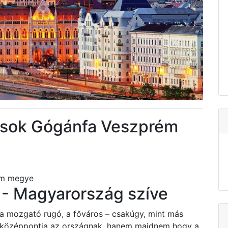
tások Gógánfa Veszprém
ém megye
- Magyarország szíve
 a mozgató rugó, a főváros – csakúgy, mint más
i középpontja az országnak, hanem majdnem hogy a