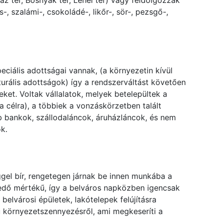
z tér, Bosnyák tér, Lehel tér) vagy feldolgozzák
-, szalámi-, csokoládé-, likőr-, sör-, pezsgő-,
ciális adottságai vannak, (a környezetin kívül
kturális adottságok) így a rendszerváltást követően
et. Voltak vállalatok, melyek betelepültek a
a célra), a többiek a vonzáskörzetben talált
b bankok, szállodaláncok, áruházláncok, és nem
k.
gel bír, rengetegen járnak be innen munkába a
edő mértékű, így a belváros napközben igencsak
elvárosi épületek, lakótelepek felújításra
ű környezetszennyezésről, ami megkeseríti a