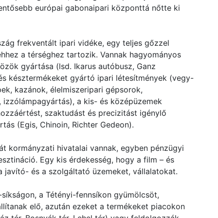
lentősebb európai gabonaipari központtá nőtte ki
 frekventált ipari vidéke, egy teljes gőzzel
a ehhez a térséghez tartozik. Vannak hagyományos
közök gyártása (lsd. Ikarus autóbusz, Ganz
és késztermékeket gyártó ipari létesítmények (vegy-
ek, kazánok, élelmiszeripari gépsorok,
, izzólámpagyártás), a kis- és középüzemek
ozzáértést, szaktudást és precizitást igénylő
ás (Egis, Chinoin, Richter Gedeon).
át kormányzati hivatalai vannak, egyben pénzügyi
sztináció. Egy kis érdekesség, hogy a film – és
a javító- és a szolgáltató üzemeket, vállalatokat.
síkságon, a Tétényi-fennsíkon gyümölcsöt,
 állítanak elő, azután ezeket a termékeket piacokon