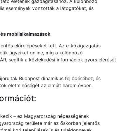
oztató életének gazdagításához. A különböző
ális események vonzották a látogatókat, és
s és mobilalkalmazások
elentős előrelépéseket tett. Az e-közigazgatás
etik ügyeiket online, míg a különböző
R, segítik a közlekedési információk gyors elérését
ájárultak Budapest dinamikus fejlődéséhez, és
gatók életminőségét az elmúlt három évben.
ormációt:
elkezik – ez Magyarország népességének
gyarország területe már az őskorban jelentős
római kori települések is és tulajdonnevek