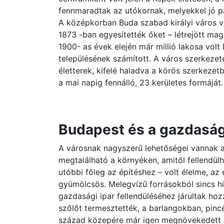
fennmaradtak az utókornak, melyekkel jó p
A középkorban Buda szabad királyi város v
1873 -ban egyesítették őket – létrejött ma
1900- as évek elején már millió lakosa vol
településének számított. A város szerkezet
életterek, kifelé haladva a körös szerkezet
a mai napig fennálló, 23 kerületes formáját.
Budapest és a gazdasá
A városnak nagyszerű lehetőségei vannak 
megtalálható a környéken, amitől fellendülh
utóbbi főleg az építéshez – volt élelme, az
gyümölcsös. Melegvízű forrásokból sincs hi
gazdasági ipar fellendüléséhez járultak ho
szőlőt termesztették, a barlangokban, pincé
század közepére már igen megnövekedett a