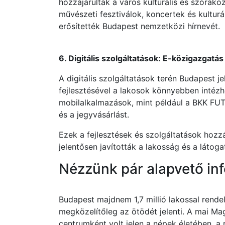
hozzájárultak a város kulturális és szórak
művészeti fesztiválok, koncertek és kultur
erősítették Budapest nemzetközi hírnevét.
6. Digitális szolgáltatások: E-közigazgatá
A digitális szolgáltatások terén Budapest j
fejlesztésével a lakosok könnyebben intézh
mobilalkalmazások, mint például a BKK FUTÁ
és a jegyvásárlást.
Ezek a fejlesztések és szolgáltatások hozz
jelentősen javították a lakosság és a láto
Nézzünk pár alapvető inf
Budapest majdnem 1,7 millió lakossal rend
megközelítőleg az ötödét jelenti. A mai Ma
centrumként volt jelen a népek életében, a 