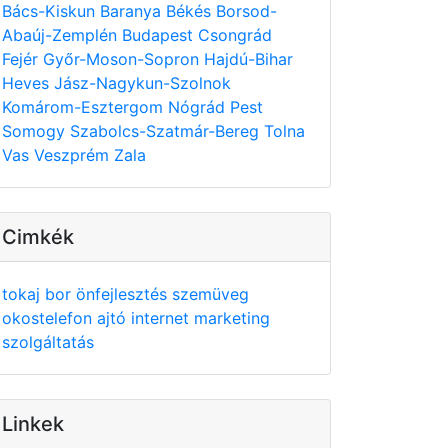
Bács-Kiskun
Baranya
Békés
Borsod-
Abaúj-Zemplén
Budapest
Csongrád
Fejér
Győr-Moson-Sopron
Hajdú-Bihar
Heves
Jász-Nagykun-Szolnok
Komárom-Esztergom
Nógrád
Pest
Somogy
Szabolcs-Szatmár-Bereg
Tolna
Vas
Veszprém
Zala
Cimkék
tokaj
bor
önfejlesztés
szemüveg
okostelefon
ajtó
internet
marketing
szolgáltatás
Linkek