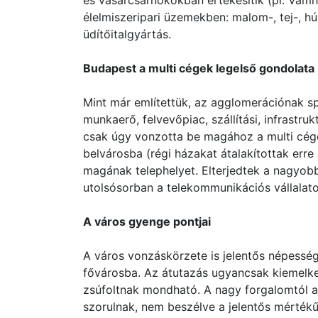
és vásárcsarnokokban értékesítik (pl. Vámhá
élelmiszeripari üzemekben: malom-, tej-, hús
üdítőitalgyártás.
Budapest a multi cégek legelső gondolata
Mint már említettük, az agglomerációnak spe
munkaerő, felvevőpiac, szállítási, infrastru
csak úgy vonzotta be magához a multi cégek
belvárosba (régi házakat átalakítottak erre 
magának telephelyet. Elterjedtek a nagyob
utolsósorban a telekommunikációs vállalato
A város gyenge pontjai
A város vonzáskörzete is jelentős népesség
fővárosba. Az átutazás ugyancsak kiemelk
zsúfoltnak mondható. A nagy forgalomtól a b
szorulnak, nem beszélve a jelentős mérték