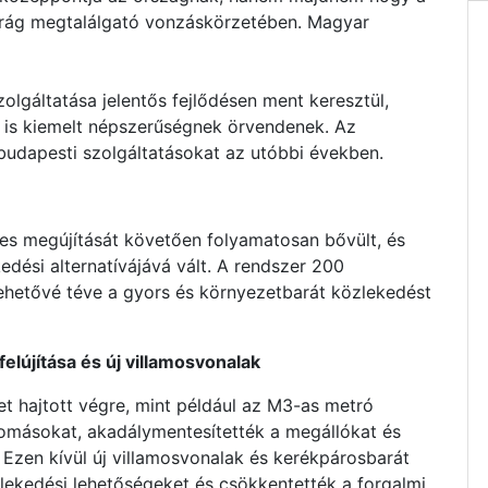
arág megtalálgató vonzáskörzetében. Magyar
lgáltatása jelentős fejlődésen ment keresztül,
 is kiemelt népszerűségnek örvendenek. Az
budapesti szolgáltatásokat az utóbbi években.
es megújítását követően folyamatosan bővült, és
dési alternatívájává vált. A rendszer 200
lehetővé téve a gyors és környezetbarát közlekedést
elújítása és új villamosvonalak
et hajtott végre, mint például az M3-as metró
llomásokat, akadálymentesítették a megállókat és
 Ezen kívül új villamosvonalak és kerékpárosbarát
zlekedési lehetőségeket és csökkentették a forgalmi