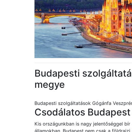
Budapesti szolgálta
megye
Budapesti szolgáltatások Gógánfa Veszpr
Csodálatos Budapest 
Kis országunkban is nagy jelentőséggel bír
államokban. Budapest nem csak a földrajz