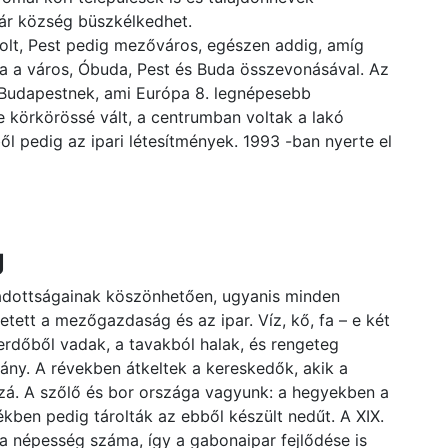
ár község büszkélkedhet.
olt, Pest pedig mezőváros, egészen addig, amíg
ga a város, Óbuda, Pest és Buda összevonásával. Az
t Budapestnek, ami Európa 8. legnépesebb
e körkörössé vált, a centrumban voltak a lakó
ből pedig az ipari létesítmények. 1993 -ban nyerte el
g
adottságainak köszönhetően, ugyanis minden
etett a mezőgazdaság és az ipar. Víz, kő, fa – e két
 erdőből vadak, a tavakból halak, és rengeteg
ány. A révekben átkeltek a kereskedők, akik a
zzá. A szőlő és bor országa vagyunk: a hegyekben a
kben pedig tárolták az ebből készült nedűt. A XIX.
 népesség száma, így a gabonaipar fejlődése is