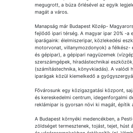
megugrott, a búza őrlésével az egyik legje
magát a város.
Manapság már Budapest Közép- Magyarország
fejlődő ipari térség. A magyar ipar 20% -
iparágaink: élelmiszeripar, közlekedési esz
motorvonat, villanymozdonyok) a félkész- 
és gépipar), a gépipari nagyüzemek (vízgép
szerszámgépek, híradástechnikai eszközök
(számítástechnika, könyvkiadás). A valódi h
iparágak közül kiemelkedő a gyógyszergyárt
Fővárosunk egy közigazgatási központ, saj
és kereskedelmi centrum, idegenforgalmi de
reklámipar is gyorsan növi ki magát, építik 
A Budapest környéki medencékben, a Pesti-
zöldséget termesztenek, tojást, tejet, húst