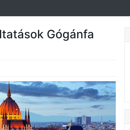
ltatások Gógánfa
e