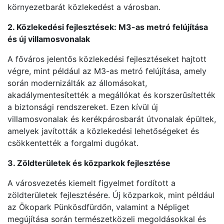
környezetbarát közlekedést a városban.
2. Közlekedési fejlesztések: M3-as metró felújítása
és új villamosvonalak
A főváros jelentős közlekedési fejlesztéseket hajtott
végre, mint például az M3-as metró felújítása, amely
során modernizálták az állomásokat,
akadálymentesítették a megállókat és korszerűsítették
a biztonsági rendszereket. Ezen kívül új
villamosvonalak és kerékpárosbarát útvonalak épültek,
amelyek javították a közlekedési lehetőségeket és
csökkentették a forgalmi dugókat.
3. Zöldterületek és közparkok fejlesztése
A városvezetés kiemelt figyelmet fordított a
zöldterületek fejlesztésére. Új közparkok, mint például
az Ökopark Pünkösdfürdőn, valamint a Népliget
megújítása során természetközeli megoldásokkal és