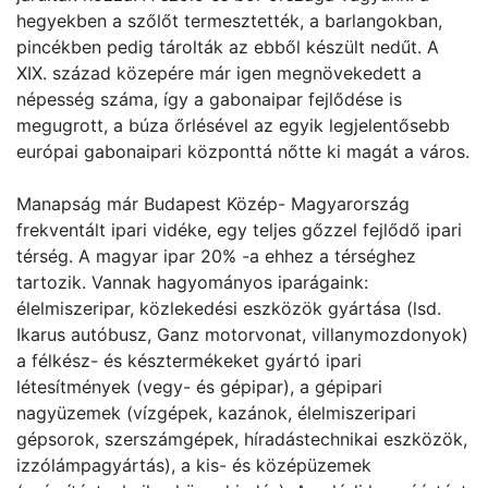
hegyekben a szőlőt termesztették, a barlangokban,
pincékben pedig tárolták az ebből készült nedűt. A
XIX. század közepére már igen megnövekedett a
népesség száma, így a gabonaipar fejlődése is
megugrott, a búza őrlésével az egyik legjelentősebb
európai gabonaipari központtá nőtte ki magát a város.
Manapság már Budapest Közép- Magyarország
frekventált ipari vidéke, egy teljes gőzzel fejlődő ipari
térség. A magyar ipar 20% -a ehhez a térséghez
tartozik. Vannak hagyományos iparágaink:
élelmiszeripar, közlekedési eszközök gyártása (lsd.
Ikarus autóbusz, Ganz motorvonat, villanymozdonyok)
a félkész- és késztermékeket gyártó ipari
létesítmények (vegy- és gépipar), a gépipari
nagyüzemek (vízgépek, kazánok, élelmiszeripari
gépsorok, szerszámgépek, híradástechnikai eszközök,
izzólámpagyártás), a kis- és középüzemek