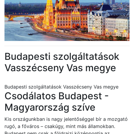
Budapesti szolgáltatások
Vasszécseny Vas megye
Budapesti szolgáltatások Vasszécseny Vas megye
Csodálatos Budapest -
Magyarország szíve
Kis országunkban is nagy jelentőséggel bír a mozgató
rugó, a főváros – csakúgy, mint más államokban.
Budapest nem csak a földrajzi középpontja az