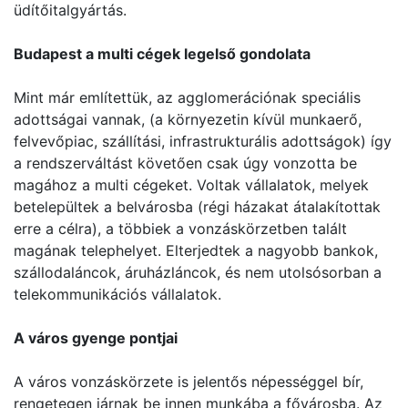
üdítőitalgyártás.
Budapest a multi cégek legelső gondolata
Mint már említettük, az agglomerációnak speciális
adottságai vannak, (a környezetin kívül munkaerő,
felvevőpiac, szállítási, infrastrukturális adottságok) így
a rendszerváltást követően csak úgy vonzotta be
magához a multi cégeket. Voltak vállalatok, melyek
betelepültek a belvárosba (régi házakat átalakítottak
erre a célra), a többiek a vonzáskörzetben talált
magának telephelyet. Elterjedtek a nagyobb bankok,
szállodaláncok, áruházláncok, és nem utolsósorban a
telekommunikációs vállalatok.
A város gyenge pontjai
A város vonzáskörzete is jelentős népességgel bír,
rengetegen járnak be innen munkába a fővárosba. Az