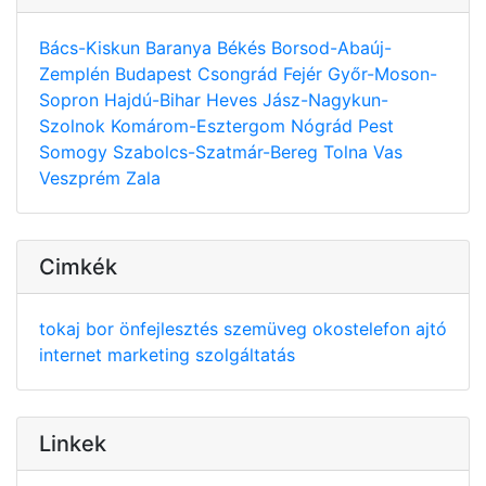
Bács-Kiskun
Baranya
Békés
Borsod-Abaúj-
Zemplén
Budapest
Csongrád
Fejér
Győr-Moson-
Sopron
Hajdú-Bihar
Heves
Jász-Nagykun-
Szolnok
Komárom-Esztergom
Nógrád
Pest
Somogy
Szabolcs-Szatmár-Bereg
Tolna
Vas
Veszprém
Zala
Cimkék
tokaj
bor
önfejlesztés
szemüveg
okostelefon
ajtó
internet
marketing
szolgáltatás
Linkek