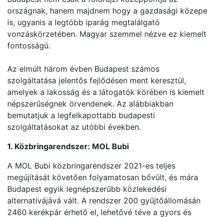
országnak, hanem majdnem hogy a gazdasági közepe
is, ugyanis a legtöbb iparág megtalálgató
vonzáskörzetében. Magyar szemmel nézve ez kiemelt
fontosságú.
Az elmúlt három évben Budapest számos
szolgáltatása jelentős fejlődésen ment keresztül,
amelyek a lakosság és a látogatók körében is kiemelt
népszerűségnek örvendenek. Az alábbiakban
bemutatjuk a legfelkapottabb budapesti
szolgáltatásokat az utóbbi években.
1. Közbringarendszer: MOL Bubi
A MOL Bubi közbringarendszer 2021-es teljes
megújítását követően folyamatosan bővült, és mára
Budapest egyik legnépszerűbb közlekedési
alternatívájává vált. A rendszer 200 gyűjtőállomásán
2460 kerékpár érhető el, lehetővé téve a gyors és