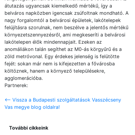
átutazás ugyancsak kiemelkedő mértékű, így a
belváros napközben igencsak zsúfoltnak mondható. A
nagy forgalomtól a belvárosi épületek, lakótelepek
felújításra szorulnak, nem beszélve a jelentős mértékű
környezetszennyezésről, ami megkeseríti a belvárosi
lakótelepen élők mindennapjait. Ezeken az
anomáliákon talán segíthet az M0-ás körgyűrű és a
zöld metróvonal. Egy érdekes jelenség is felütötte
fejét: sokan már nem is kifejezetten a fővárosba
költöznek, hanem a környező településekre,
agglomerációba.
Partnerek:
<-- Vissza a Budapesti szolgáltatások Vasszécseny
Vas megye blog oldalra!
További cikkeink