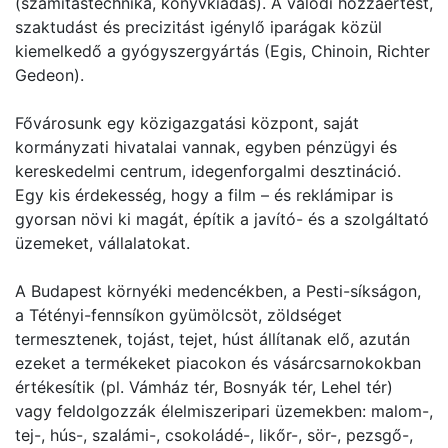
(számítástechnika, könyvkiadás). A valódi hozzáértést,
szaktudást és precizitást igénylő iparágak közül
kiemelkedő a gyógyszergyártás (Egis, Chinoin, Richter
Gedeon).
Fővárosunk egy közigazgatási központ, saját
kormányzati hivatalai vannak, egyben pénzügyi és
kereskedelmi centrum, idegenforgalmi desztináció.
Egy kis érdekesség, hogy a film – és reklámipar is
gyorsan növi ki magát, építik a javító- és a szolgáltató
üzemeket, vállalatokat.
A Budapest környéki medencékben, a Pesti-síkságon,
a Tétényi-fennsíkon gyümölcsöt, zöldséget
termesztenek, tojást, tejet, húst állítanak elő, azután
ezeket a termékeket piacokon és vásárcsarnokokban
értékesítik (pl. Vámház tér, Bosnyák tér, Lehel tér)
vagy feldolgozzák élelmiszeripari üzemekben: malom-,
tej-, hús-, szalámi-, csokoládé-, likőr-, sör-, pezsgő-,