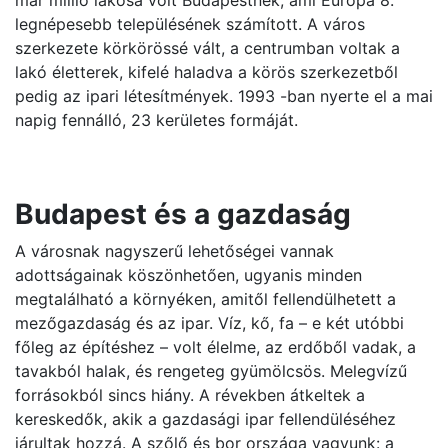
már millió lakosa volt Budapestnek, ami Európa 8.
legnépesebb településének számított. A város
szerkezete körkörössé vált, a centrumban voltak a
lakó életterek, kifelé haladva a körös szerkezetből
pedig az ipari létesítmények. 1993 -ban nyerte el a mai
napig fennálló, 23 kerületes formáját.
Budapest és a gazdaság
A városnak nagyszerű lehetőségei vannak
adottságainak köszönhetően, ugyanis minden
megtalálható a környéken, amitől fellendülhetett a
mezőgazdaság és az ipar. Víz, kő, fa – e két utóbbi
főleg az építéshez – volt élelme, az erdőből vadak, a
tavakból halak, és rengeteg gyümölcsös. Melegvízű
forrásokból sincs hiány. A révekben átkeltek a
kereskedők, akik a gazdasági ipar fellendüléséhez
járultak hozzá. A szőlő és bor országa vagyunk: a