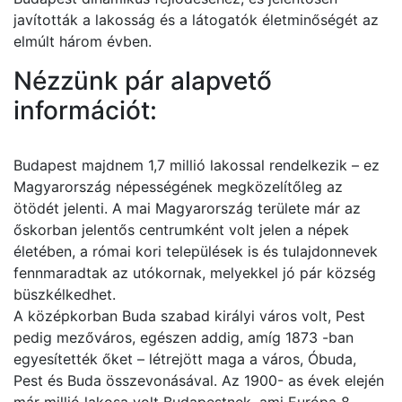
javították a lakosság és a látogatók életminőségét az
elmúlt három évben.
Nézzünk pár alapvető
információt:
Budapest majdnem 1,7 millió lakossal rendelkezik – ez
Magyarország népességének megközelítőleg az
ötödét jelenti. A mai Magyarország területe már az
őskorban jelentős centrumként volt jelen a népek
életében, a római kori települések is és tulajdonnevek
fennmaradtak az utókornak, melyekkel jó pár község
büszkélkedhet.
A középkorban Buda szabad királyi város volt, Pest
pedig mezőváros, egészen addig, amíg 1873 -ban
egyesítették őket – létrejött maga a város, Óbuda,
Pest és Buda összevonásával. Az 1900- as évek elején