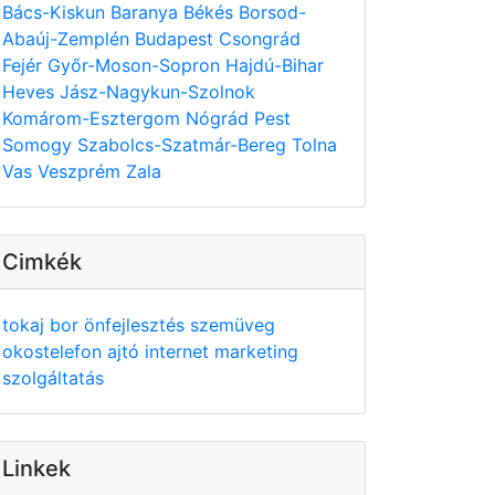
Bács-Kiskun
Baranya
Békés
Borsod-
Abaúj-Zemplén
Budapest
Csongrád
Fejér
Győr-Moson-Sopron
Hajdú-Bihar
Heves
Jász-Nagykun-Szolnok
Komárom-Esztergom
Nógrád
Pest
Somogy
Szabolcs-Szatmár-Bereg
Tolna
Vas
Veszprém
Zala
Cimkék
tokaj
bor
önfejlesztés
szemüveg
okostelefon
ajtó
internet
marketing
szolgáltatás
Linkek