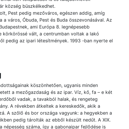
ár község büszkélkedhet.
olt, Pest pedig mezőváros, egészen addig, amíg
ga a város, Óbuda, Pest és Buda összevonásával. Az
t Budapestnek, ami Európa 8. legnépesebb
e körkörössé vált, a centrumban voltak a lakó
ből pedig az ipari létesítmények. 1993 -ban nyerte el
g
adottságainak köszönhetően, ugyanis minden
etett a mezőgazdaság és az ipar. Víz, kő, fa – e két
 erdőből vadak, a tavakból halak, és rengeteg
ány. A révekben átkeltek a kereskedők, akik a
zzá. A szőlő és bor országa vagyunk: a hegyekben a
kben pedig tárolták az ebből készült nedűt. A XIX.
 népesség száma, így a gabonaipar fejlődése is