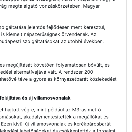
arág megtalálgató vonzáskörzetében. Magyar
lgáltatása jelentős fejlődésen ment keresztül,
 is kiemelt népszerűségnek örvendenek. Az
budapesti szolgáltatásokat az utóbbi években.
es megújítását követően folyamatosan bővült, és
dési alternatívájává vált. A rendszer 200
lehetővé téve a gyors és környezetbarát közlekedést
elújítása és új villamosvonalak
et hajtott végre, mint például az M3-as metró
llomásokat, akadálymentesítették a megállókat és
 Ezen kívül új villamosvonalak és kerékpárosbarát
zlekedési lehetőségeket és csökkentették a forgalmi