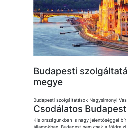
Budapesti szolgáltat
megye
Budapesti szolgáltatások Nagysimonyi Va
Csodálatos Budapest 
Kis országunkban is nagy jelentőséggel bír
államokban. Budapest nem csak a földrajz