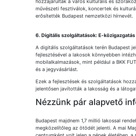
hozzájárultak a város kulturális és szórak
művészeti fesztiválok, koncertek és kultur
erősítették Budapest nemzetközi hírnevét.
6. Digitális szolgáltatások: E-közigazgatá
A digitális szolgáltatások terén Budapest j
fejlesztésével a lakosok könnyebben intézh
mobilalkalmazások, mint például a BKK FUTÁ
és a jegyvásárlást.
Ezek a fejlesztések és szolgáltatások hozz
jelentősen javították a lakosság és a láto
Nézzünk pár alapvető inf
Budapest majdnem 1,7 millió lakossal rend
megközelítőleg az ötödét jelenti. A mai Ma
centrumként volt jelen a népek életében, a 