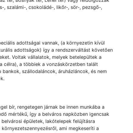
z tér, Bosnyák tér, Lehel tér) vagy feldolgozzák
-, szalámi-, csokoládé-, likőr-, sör-, pezsgő-,
ciális adottságai vannak, (a környezetin kívül
kturális adottságok) így a rendszerváltást követően
et. Voltak vállalatok, melyek betelepültek a
a célra), a többiek a vonzáskörzetben talált
b bankok, szállodaláncok, áruházláncok, és nem
k.
gel bír, rengetegen járnak be innen munkába a
edő mértékű, így a belváros napközben igencsak
elvárosi épületek, lakótelepek felújításra
ű környezetszennyezésről, ami megkeseríti a