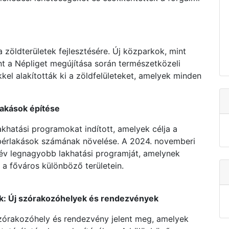
a zöldterületek fejlesztésére. Új közparkok, mint
t a Népliget megújítása során természetközeli
kel alakították ki a zöldfelületeket, amelyek minden
lakások építése
akhatási programokat indított, amelyek célja a
 bérlakások számának növelése. A 2024. novemberi
0 év legnagyobb lakhatási programját, amelynek
 a főváros különböző területein.
sok: Új szórakozóhelyek és rendezvények
zórakozóhely és rendezvény jelent meg, amelyek