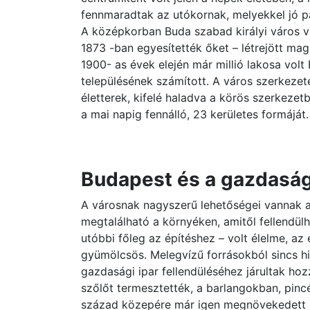
fennmaradtak az utókornak, melyekkel jó p
A középkorban Buda szabad királyi város v
1873 -ban egyesítették őket – létrejött ma
1900- as évek elején már millió lakosa vol
településének számított. A város szerkezet
életterek, kifelé haladva a körös szerkezet
a mai napig fennálló, 23 kerületes formáját.
Budapest és a gazdasá
A városnak nagyszerű lehetőségei vannak 
megtalálható a környéken, amitől fellendülh
utóbbi főleg az építéshez – volt élelme, az
gyümölcsös. Melegvízű forrásokból sincs hi
gazdasági ipar fellendüléséhez járultak ho
szőlőt termesztették, a barlangokban, pincé
század közepére már igen megnövekedett a