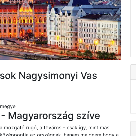
ások Nagysimonyi Vas
s megye
- Magyarország szíve
 a mozgató rugó, a főváros – csakúgy, mint más
i középpontja az országnak, hanem majdnem hogy a