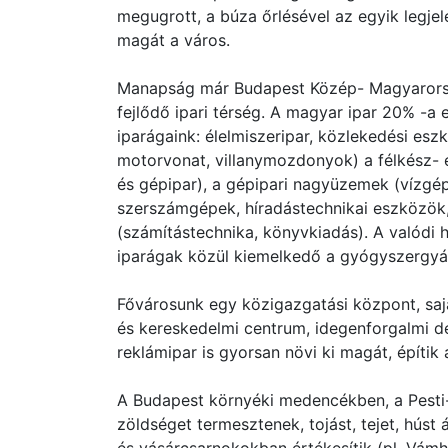
megugrott, a búza őrlésével az egyik legje
magát a város.
Manapság már Budapest Közép- Magyarország
fejlődő ipari térség. A magyar ipar 20% -
iparágaink: élelmiszeripar, közlekedési esz
motorvonat, villanymozdonyok) a félkész- 
és gépipar), a gépipari nagyüzemek (vízgép
szerszámgépek, híradástechnikai eszközök
(számítástechnika, könyvkiadás). A valódi h
iparágak közül kiemelkedő a gyógyszergyárt
Fővárosunk egy közigazgatási központ, saj
és kereskedelmi centrum, idegenforgalmi de
reklámipar is gyorsan növi ki magát, építik 
A Budapest környéki medencékben, a Pesti-
zöldséget termesztenek, tojást, tejet, húst