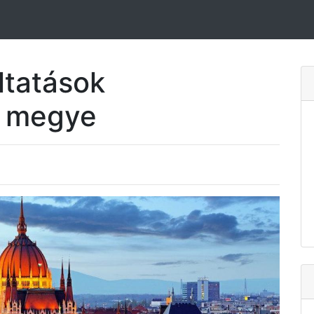
ltatások
s megye