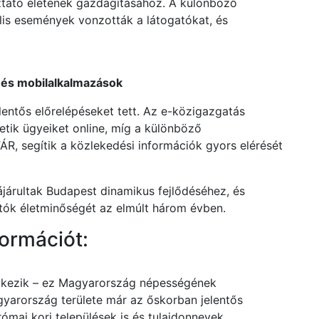
oztató életének gazdagításához. A különböző
ális események vonzották a látogatókat, és
s és mobilalkalmazások
elentős előrelépéseket tett. Az e-közigazgatás
etik ügyeiket online, míg a különböző
R, segítik a közlekedési információk gyors elérését
ájárultak Budapest dinamikus fejlődéséhez, és
gatók életminőségét az elmúlt három évben.
ormációt:
elkezik – ez Magyarország népességének
gyarország területe már az őskorban jelentős
római kori települések is és tulajdonnevek