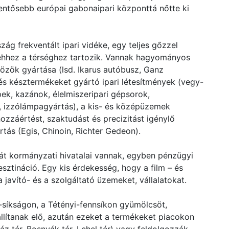
lentősebb európai gabonaipari központtá nőtte ki
 frekventált ipari vidéke, egy teljes gőzzel
a ehhez a térséghez tartozik. Vannak hagyományos
közök gyártása (lsd. Ikarus autóbusz, Ganz
és késztermékeket gyártó ipari létesítmények (vegy-
ek, kazánok, élelmiszeripari gépsorok,
, izzólámpagyártás), a kis- és középüzemek
ozzáértést, szaktudást és precizitást igénylő
ás (Egis, Chinoin, Richter Gedeon).
át kormányzati hivatalai vannak, egyben pénzügyi
sztináció. Egy kis érdekesség, hogy a film – és
a javító- és a szolgáltató üzemeket, vállalatokat.
síkságon, a Tétényi-fennsíkon gyümölcsöt,
 állítanak elő, azután ezeket a termékeket piacokon