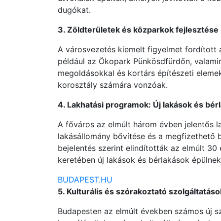
dugókat.
3. Zöldterületek és közparkok fejlesztése
A városvezetés kiemelt figyelmet fordított 
például az Ökopark Pünkösdfürdőn, valamin
megoldásokkal és kortárs építészeti elemek
korosztály számára vonzóak.
4. Lakhatási programok: Új lakások és bér
A főváros az elmúlt három évben jelentős l
lakásállomány bővítése és a megfizethető
bejelentés szerint elindították az elmúlt 3
keretében új lakások és bérlakások épülnek
BUDAPEST.HU
5. Kulturális és szórakoztató szolgáltatá
Budapesten az elmúlt években számos új s