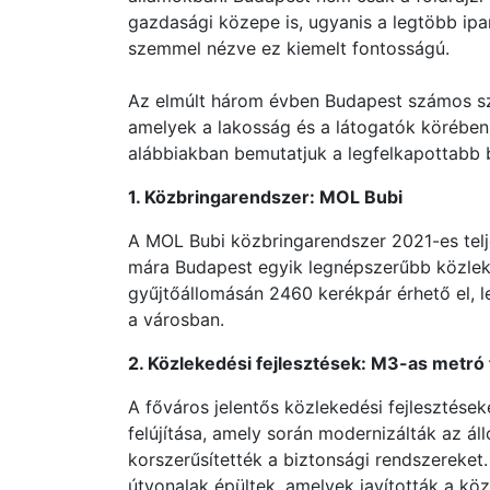
gazdasági közepe is, ugyanis a legtöbb ip
szemmel nézve ez kiemelt fontosságú.
Az elmúlt három évben Budapest számos szo
amelyek a lakosság és a látogatók körében
alábbiakban bemutatjuk a legfelkapottabb 
1. Közbringarendszer: MOL Bubi
A MOL Bubi közbringarendszer 2021-es telj
mára Budapest egyik legnépszerűbb közleke
gyűjtőállomásán 2460 kerékpár érhető el, 
a városban.
2. Közlekedési fejlesztések: M3-as metró f
A főváros jelentős közlekedési fejlesztések
felújítása, amely során modernizálták az á
korszerűsítették a biztonsági rendszereket.
útvonalak épültek, amelyek javították a kö