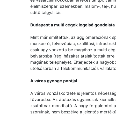
és vásárcsarnokokban értékesítik (pl. Vámhá
élelmiszeripari üzemekben: malom-, tej-, hús
üdítőitalgyártás.
Budapest a multi cégek legelső gondolata
Mint már említettük, az agglomerációnak spe
munkaerő, felvevőpiac, szállítási, infrastru
csak úgy vonzotta be magához a multi cégek
belvárosba (régi házakat átalakítottak erre 
magának telephelyet. Elterjedtek a nagyob
utolsósorban a telekommunikációs vállalato
A város gyenge pontjai
A város vonzáskörzete is jelentős népesség
fővárosba. Az átutazás ugyancsak kiemelk
zsúfoltnak mondható. A nagy forgalomtól a b
szorulnak, nem beszélve a jelentős mérték