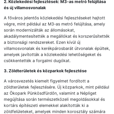
2. Közlekedési fejlesztések: M3-as metró felújítása
és új villamosvonalak
A főváros jelentős közlekedési fejlesztéseket hajtott
végre, mint például az M3-as metró felújítása, amely
során modernizálták az állomásokat,
akadálymentesítették a megállókat és korszerűsítették
a biztonsági rendszereket. Ezen kívül új
villamosvonalak és kerékpárosbarát útvonalak épültek,
amelyek javították a közlekedési lehetőségeket és
csökkentették a forgalmi dugókat.
3. Zöldterületek és közparkok fejlesztése
A városvezetés kiemelt figyelmet fordított a
zöldterületek fejlesztésére. Új közparkok, mint például
az Ökopark Pünkösdfürdőn, valamint a Népliget
megújítása során természetközeli megoldásokkal és
kortárs építészeti elemekkel alakították ki a
zöldfelületeket, amelyek minden korosztály számára