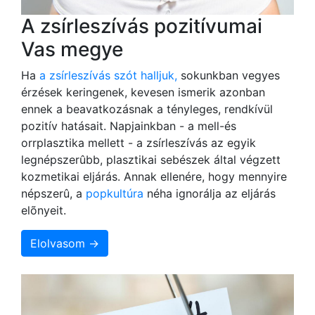
A zsírleszívás pozitívumai
Vas megye
Ha
a zsírleszívás szót halljuk,
sokunkban vegyes
érzések keringenek, kevesen ismerik azonban
ennek a beavatkozásnak a tényleges, rendkívül
pozitív hatásait. Napjainkban - a mell-és
orrplasztika mellett - a zsírleszívás az egyik
legnépszerûbb, plasztikai sebészek által végzett
kozmetikai eljárás. Annak ellenére, hogy mennyire
népszerû, a
popkultúra
néha ignorálja az eljárás
elõnyeit.
Elolvasom →