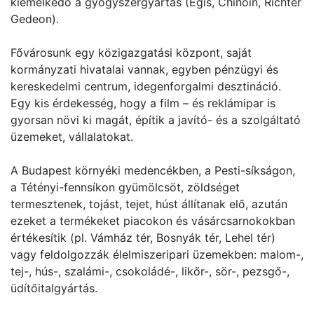
kiemelkedő a gyógyszergyártás (Egis, Chinoin, Richter
Gedeon).
Fővárosunk egy közigazgatási központ, saját
kormányzati hivatalai vannak, egyben pénzügyi és
kereskedelmi centrum, idegenforgalmi desztináció.
Egy kis érdekesség, hogy a film – és reklámipar is
gyorsan növi ki magát, építik a javító- és a szolgáltató
üzemeket, vállalatokat.
A Budapest környéki medencékben, a Pesti-síkságon,
a Tétényi-fennsíkon gyümölcsöt, zöldséget
termesztenek, tojást, tejet, húst állítanak elő, azután
ezeket a termékeket piacokon és vásárcsarnokokban
értékesítik (pl. Vámház tér, Bosnyák tér, Lehel tér)
vagy feldolgozzák élelmiszeripari üzemekben: malom-,
tej-, hús-, szalámi-, csokoládé-, likőr-, sör-, pezsgő-,
üdítőitalgyártás.