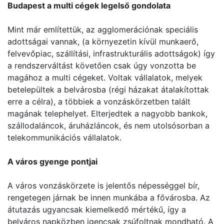
Budapest a multi cégek legelső gondolata
Mint már említettük, az agglomerációnak speciális
adottságai vannak, (a környezetin kívül munkaerő,
felvevőpiac, szállítási, infrastrukturális adottságok) így
a rendszerváltást követően csak úgy vonzotta be
magához a multi cégeket. Voltak vállalatok, melyek
betelepültek a belvárosba (régi házakat átalakítottak
erre a célra), a többiek a vonzáskörzetben talált
magának telephelyet. Elterjedtek a nagyobb bankok,
szállodaláncok, áruházláncok, és nem utolsósorban a
telekommunikációs vállalatok.
A város gyenge pontjai
A város vonzáskörzete is jelentős népességgel bír,
rengetegen járnak be innen munkába a fővárosba. Az
átutazás ugyancsak kiemelkedő mértékű, így a
belváros napközben igencsak zsúfoltnak mondható. A