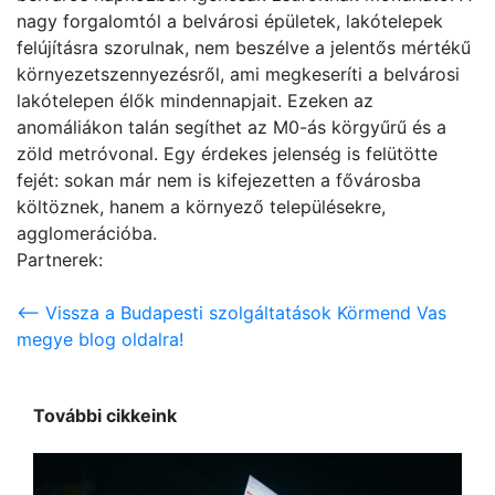
nagy forgalomtól a belvárosi épületek, lakótelepek
felújításra szorulnak, nem beszélve a jelentős mértékű
környezetszennyezésről, ami megkeseríti a belvárosi
lakótelepen élők mindennapjait. Ezeken az
anomáliákon talán segíthet az M0-ás körgyűrű és a
zöld metróvonal. Egy érdekes jelenség is felütötte
fejét: sokan már nem is kifejezetten a fővárosba
költöznek, hanem a környező településekre,
agglomerációba.
Partnerek:
<-- Vissza a Budapesti szolgáltatások Körmend Vas
megye blog oldalra!
További cikkeink