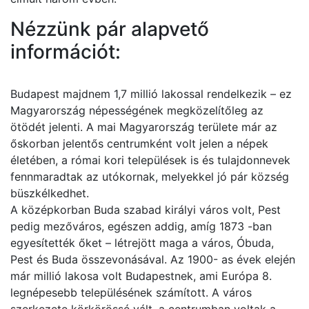
Nézzünk pár alapvető
információt:
Budapest majdnem 1,7 millió lakossal rendelkezik – ez
Magyarország népességének megközelítőleg az
ötödét jelenti. A mai Magyarország területe már az
őskorban jelentős centrumként volt jelen a népek
életében, a római kori települések is és tulajdonnevek
fennmaradtak az utókornak, melyekkel jó pár község
büszkélkedhet.
A középkorban Buda szabad királyi város volt, Pest
pedig mezőváros, egészen addig, amíg 1873 -ban
egyesítették őket – létrejött maga a város, Óbuda,
Pest és Buda összevonásával. Az 1900- as évek elején
már millió lakosa volt Budapestnek, ami Európa 8.
legnépesebb településének számított. A város