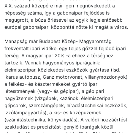
XIX. század közepére már igen megnövekedett a
népesség száma, így a gabonaipar fejlődése is
megugrott, a búza őrlésével az egyik legjelentősebb
európai gabonaipari központtá nőtte ki magát a város.
Manapság már Budapest Közép- Magyarország
frekventált ipari vidéke, egy teljes gőzzel fejlődő ipari
térség. A magyar ipar 20% -a ehhez a térséghez
tartozik. Vannak hagyományos iparágaink:
élelmiszeripar, közlekedési eszközök gyártása (lsd.
Ikarus autóbusz, Ganz motorvonat, villanymozdonyok)
a félkész- és késztermékeket gyártó ipari
létesítmények (vegy- és gépipar), a gépipari
nagyüzemek (vízgépek, kazánok, élelmiszeripari
gépsorok, szerszámgépek, híradástechnikai eszközök,
izzólámpagyártás), a kis- és középüzemek
(számítástechnika, könyvkiadás). A valódi hozzáértést,
szaktudást és precizitást igénylő iparágak közül