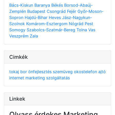
Bács-Kiskun
Baranya
Békés
Borsod-Abaúj-
Zemplén
Budapest
Csongrád
Fejér
Győr-Moson-
Sopron
Hajdú-Bihar
Heves
Jász-Nagykun-
Szolnok
Komárom-Esztergom
Nógrád
Pest
Somogy
Szabolcs-Szatmár-Bereg
Tolna
Vas
Veszprém
Zala
Cimkék
tokaj
bor
önfejlesztés
szemüveg
okostelefon
ajtó
internet
marketing
szolgáltatás
Linkek
Olvass érdekes Marketing