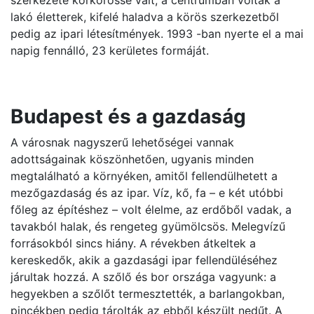
szerkezete körkörössé vált, a centrumban voltak a
lakó életterek, kifelé haladva a körös szerkezetből
pedig az ipari létesítmények. 1993 -ban nyerte el a mai
napig fennálló, 23 kerületes formáját.
Budapest és a gazdaság
A városnak nagyszerű lehetőségei vannak
adottságainak köszönhetően, ugyanis minden
megtalálható a környéken, amitől fellendülhetett a
mezőgazdaság és az ipar. Víz, kő, fa – e két utóbbi
főleg az építéshez – volt élelme, az erdőből vadak, a
tavakból halak, és rengeteg gyümölcsös. Melegvízű
forrásokból sincs hiány. A révekben átkeltek a
kereskedők, akik a gazdasági ipar fellendüléséhez
járultak hozzá. A szőlő és bor országa vagyunk: a
hegyekben a szőlőt termesztették, a barlangokban,
pincékben pedig tárolták az ebből készült nedűt. A