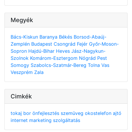
Megyék
Bács-Kiskun
Baranya
Békés
Borsod-Abaúj-
Zemplén
Budapest
Csongrád
Fejér
Győr-Moson-
Sopron
Hajdú-Bihar
Heves
Jász-Nagykun-
Szolnok
Komárom-Esztergom
Nógrád
Pest
Somogy
Szabolcs-Szatmár-Bereg
Tolna
Vas
Veszprém
Zala
Cimkék
tokaj
bor
önfejlesztés
szemüveg
okostelefon
ajtó
internet
marketing
szolgáltatás