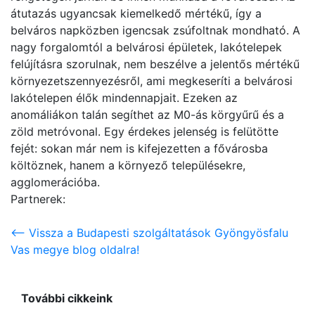
átutazás ugyancsak kiemelkedő mértékű, így a
belváros napközben igencsak zsúfoltnak mondható. A
nagy forgalomtól a belvárosi épületek, lakótelepek
felújításra szorulnak, nem beszélve a jelentős mértékű
környezetszennyezésről, ami megkeseríti a belvárosi
lakótelepen élők mindennapjait. Ezeken az
anomáliákon talán segíthet az M0-ás körgyűrű és a
zöld metróvonal. Egy érdekes jelenség is felütötte
fejét: sokan már nem is kifejezetten a fővárosba
költöznek, hanem a környező településekre,
agglomerációba.
Partnerek:
<-- Vissza a Budapesti szolgáltatások Gyöngyösfalu
Vas megye blog oldalra!
További cikkeink