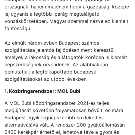
országnak, hanem majdnem hogy a gazdasági közepe
is, ugyanis a legtöbb iparág megtalálgató
vonzáskörzetében. Magyar szemmel nézve ez kiemelt
fontosságú.
Az elmúlt három évben Budapest számos
szolgáltatása jelentős fejlődésen ment keresztül,
amelyek a lakosság és a látogatók körében is kiemelt
népszerűségnek örvendenek. Az alábbiakban
bemutatjuk a legfelkapottabb budapesti
szolgáltatásokat az utóbbi években.
1. Közbringarendszer: MOL Bubi
A MOL Bubi közbringarendszer 2021-es teljes
megújítását követően folyamatosan bővült, és mára
Budapest egyik legnépszerűbb közlekedési
alternatívájává vált. A rendszer 200 gyűjtőállomásán
2460 kerékpár érhető el, lehetővé téve a gyors és