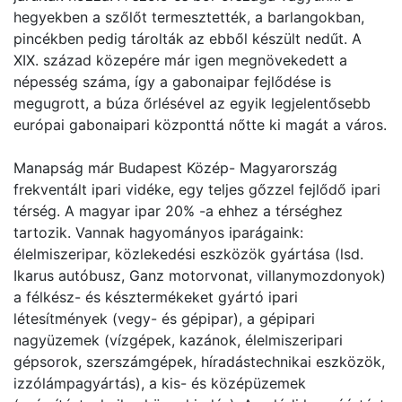
hegyekben a szőlőt termesztették, a barlangokban,
pincékben pedig tárolták az ebből készült nedűt. A
XIX. század közepére már igen megnövekedett a
népesség száma, így a gabonaipar fejlődése is
megugrott, a búza őrlésével az egyik legjelentősebb
európai gabonaipari központtá nőtte ki magát a város.
Manapság már Budapest Közép- Magyarország
frekventált ipari vidéke, egy teljes gőzzel fejlődő ipari
térség. A magyar ipar 20% -a ehhez a térséghez
tartozik. Vannak hagyományos iparágaink:
élelmiszeripar, közlekedési eszközök gyártása (lsd.
Ikarus autóbusz, Ganz motorvonat, villanymozdonyok)
a félkész- és késztermékeket gyártó ipari
létesítmények (vegy- és gépipar), a gépipari
nagyüzemek (vízgépek, kazánok, élelmiszeripari
gépsorok, szerszámgépek, híradástechnikai eszközök,
izzólámpagyártás), a kis- és középüzemek