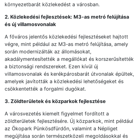
környezetbarát közlekedést a városban.
2. Közlekedési fejlesztések: M3-as metró felújítása
és új villamosvonalak
A főváros jelentős közlekedési fejlesztéseket hajtott
végre, mint például az M3-as metró felújítása, amely
során modernizálták az állomásokat,
akadálymentesítették a megállókat és korszerűsítették
a biztonsági rendszereket. Ezen kívül új
villamosvonalak és kerékpárosbarát útvonalak épültek,
amelyek javították a közlekedési lehetőségeket és
csökkentették a forgalmi dugókat.
3. Zöldterületek és közparkok fejlesztése
A városvezetés kiemelt figyelmet fordított a
zöldterületek fejlesztésére. Új közparkok, mint például
az Ökopark Pünkösdfürdőn, valamint a Népliget
megújítása során természetközeli megoldásokkal és