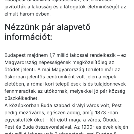
javították a lakosság és a látogatók életminőségét az
elmúlt három évben.
Nézzünk pár alapvető
információt:
Budapest majdnem 1,7 millió lakossal rendelkezik – ez
Magyarország népességének megközelítőleg az
ötödét jelenti. A mai Magyarország területe már az
őskorban jelentős centrumként volt jelen a népek
életében, a római kori települések is és tulajdonnevek
fennmaradtak az utókornak, melyekkel jó pár község
büszkélkedhet.
A középkorban Buda szabad királyi város volt, Pest
pedig mezőváros, egészen addig, amíg 1873 -ban
egyesítették őket – létrejött maga a város, Óbuda,
Pest és Buda összevonásával. Az 1900- as évek elején