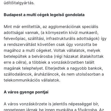
üdítőitalgyártás.
Budapest a multi cégek legelső gondolata
Mint már említettük, az agglomerációnak speciális
adottságai vannak, (a környezetin kívül munkaerő,
felvevőpiac, szállítási, infrastrukturális adottságok) így
a rendszerváltást követően csak úgy vonzotta be
magához a multi cégeket. Voltak vállalatok, melyek
betelepültek a belvárosba (régi házakat átalakítottak
erre a célra), a többiek a vonzáskörzetben talált
magának telephelyet. Elterjedtek a nagyobb bankok,
szállodaláncok, áruházláncok, és nem utolsósorban a
telekommunikációs vállalatok.
A város gyenge pontjai
A város vonzáskörzete is jelentős népességgel bír,
rengetegen járnak be innen munkába a fővárosba. Az