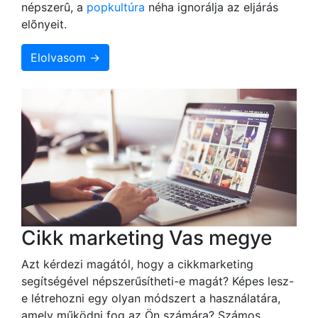
népszerû, a
popkultúra
néha ignorálja az eljárás
elõnyeit.
Elolvasom →
Cikk marketing Vas megye
Azt kérdezi magától, hogy a cikkmarketing
segítségével népszerűsítheti-e magát? Képes lesz-
e létrehozni egy olyan módszert a használatára,
amely működni fog az Ön számára? Számos