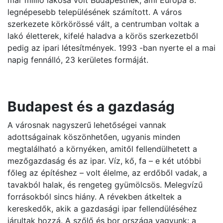
már millió lakosa volt Budapestnek, ami Európa 8.
legnépesebb településének számított. A város
szerkezete körkörössé vált, a centrumban voltak a
lakó életterek, kifelé haladva a körös szerkezetből
pedig az ipari létesítmények. 1993 -ban nyerte el a mai
napig fennálló, 23 kerületes formáját.
Budapest és a gazdaság
A városnak nagyszerű lehetőségei vannak
adottságainak köszönhetően, ugyanis minden
megtalálható a környéken, amitől fellendülhetett a
mezőgazdaság és az ipar. Víz, kő, fa – e két utóbbi
főleg az építéshez – volt élelme, az erdőből vadak, a
tavakból halak, és rengeteg gyümölcsös. Melegvízű
forrásokból sincs hiány. A révekben átkeltek a
kereskedők, akik a gazdasági ipar fellendüléséhez
járultak hozzá. A szőlő és bor országa vagyunk: a