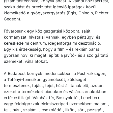
(számítástechnika, könyvkiadás). A valódi hozzáértést,
szaktudást és precizitást igénylő iparágak közül
kiemelkedő a gyógyszergyártás (Egis, Chinoin, Richter
Gedeon).
Fővárosunk egy közigazgatási központ, saját
kormányzati hivatalai vannak, egyben pénzügyi és
kereskedelmi centrum, idegenforgalmi desztináció.
Egy kis érdekesség, hogy a film – és reklámipar is
gyorsan növi ki magát, építik a javító- és a szolgáltató
üzemeket, vállalatokat.
A Budapest környéki medencékben, a Pesti-síkságon,
a Tétényi-fennsíkon gyümölcsöt, zöldséget
termesztenek, tojást, tejet, húst állítanak elő, azután
ezeket a termékeket piacokon és vásárcsarnokokban
értékesítik (pl. Vámház tér, Bosnyák tér, Lehel tér)
vagy feldolgozzák élelmiszeripari üzemekben: malom-,
tej-, hús-, szalámi-, csokoládé-, likőr-, sör-, pezsgő-,