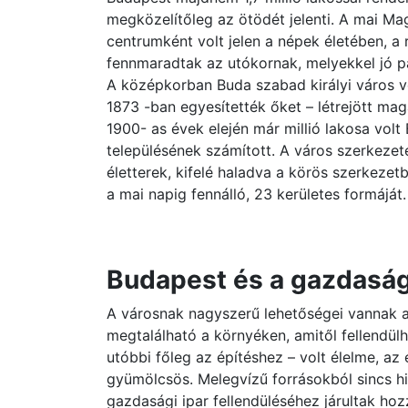
megközelítőleg az ötödét jelenti. A mai Ma
centrumként volt jelen a népek életében, a 
fennmaradtak az utókornak, melyekkel jó p
A középkorban Buda szabad királyi város v
1873 -ban egyesítették őket – létrejött ma
1900- as évek elején már millió lakosa vol
településének számított. A város szerkezet
életterek, kifelé haladva a körös szerkezet
a mai napig fennálló, 23 kerületes formáját.
Budapest és a gazdasá
A városnak nagyszerű lehetőségei vannak 
megtalálható a környéken, amitől fellendülh
utóbbi főleg az építéshez – volt élelme, az
gyümölcsös. Melegvízű forrásokból sincs hi
gazdasági ipar fellendüléséhez járultak ho