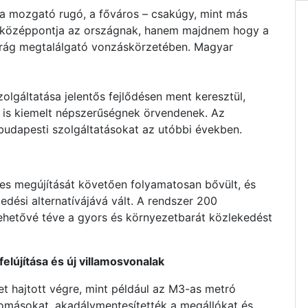
 a mozgató rugó, a főváros – csakúgy, mint más
i középpontja az országnak, hanem majdnem hogy a
arág megtalálgató vonzáskörzetében. Magyar
lgáltatása jelentős fejlődésen ment keresztül,
 is kiemelt népszerűségnek örvendenek. Az
budapesti szolgáltatásokat az utóbbi években.
es megújítását követően folyamatosan bővült, és
dési alternatívájává vált. A rendszer 200
lehetővé téve a gyors és környezetbarát közlekedést
elújítása és új villamosvonalak
et hajtott végre, mint például az M3-as metró
llomásokat, akadálymentesítették a megállókat és