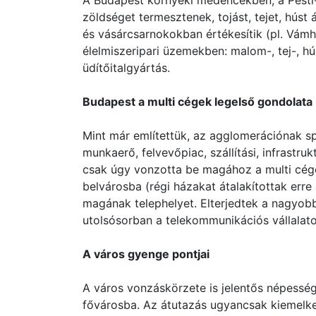
A Budapest környéki medencékben, a Pesti-
zöldséget termesztenek, tojást, tejet, húst
és vásárcsarnokokban értékesítik (pl. Vámhá
élelmiszeripari üzemekben: malom-, tej-, hús
üdítőitalgyártás.
Budapest a multi cégek legelső gondolata
Mint már említettük, az agglomerációnak spe
munkaerő, felvevőpiac, szállítási, infrastru
csak úgy vonzotta be magához a multi cégek
belvárosba (régi házakat átalakítottak erre 
magának telephelyet. Elterjedtek a nagyob
utolsósorban a telekommunikációs vállalato
A város gyenge pontjai
A város vonzáskörzete is jelentős népesség
fővárosba. Az átutazás ugyancsak kiemelk