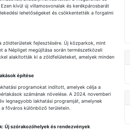
 Ezen kívül új villamosvonalak és kerékpárosbarát
zlekedési lehetőségeket és csökkentették a forgalmi
a zöldterületek fejlesztésére. Új közparkok, mint
t a Népliget megújítása során természetközeli
kel alakították ki a zöldfelületeket, amelyek minden
lakások építése
akhatási programokat indított, amelyek célja a
 bérlakások számának növelése. A 2024. novemberi
0 év legnagyobb lakhatási programját, amelynek
 a főváros különböző területein.
sok: Új szórakozóhelyek és rendezvények