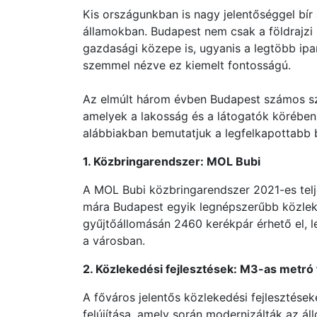
Kis országunkban is nagy jelentőséggel bír
államokban. Budapest nem csak a földrajz
gazdasági közepe is, ugyanis a legtöbb ip
szemmel nézve ez kiemelt fontosságú.
Az elmúlt három évben Budapest számos szo
amelyek a lakosság és a látogatók körében
alábbiakban bemutatjuk a legfelkapottabb 
1. Közbringarendszer: MOL Bubi
A MOL Bubi közbringarendszer 2021-es telj
mára Budapest egyik legnépszerűbb közleke
gyűjtőállomásán 2460 kerékpár érhető el, 
a városban.
2. Közlekedési fejlesztések: M3-as metró f
A főváros jelentős közlekedési fejlesztések
felújítása, amely során modernizálták az á