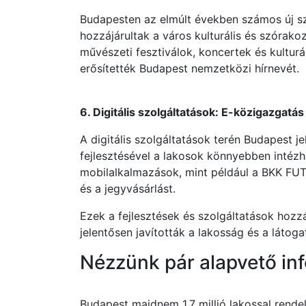
Budapesten az elmúlt években számos új s
hozzájárultak a város kulturális és szórak
művészeti fesztiválok, koncertek és kultur
erősítették Budapest nemzetközi hírnevét.
6. Digitális szolgáltatások: E-közigazgatá
A digitális szolgáltatások terén Budapest j
fejlesztésével a lakosok könnyebben intézh
mobilalkalmazások, mint például a BKK FUTÁ
és a jegyvásárlást.
Ezek a fejlesztések és szolgáltatások hozz
jelentősen javították a lakosság és a láto
Nézzünk pár alapvető inf
Budapest majdnem 1,7 millió lakossal rend