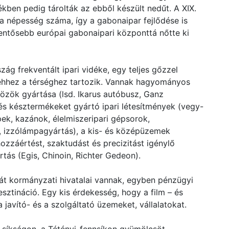
kben pedig tárolták az ebből készült nedűt. A XIX.
 népesség száma, így a gabonaipar fejlődése is
lentősebb európai gabonaipari központtá nőtte ki
 frekventált ipari vidéke, egy teljes gőzzel
a ehhez a térséghez tartozik. Vannak hagyományos
közök gyártása (lsd. Ikarus autóbusz, Ganz
és késztermékeket gyártó ipari létesítmények (vegy-
ek, kazánok, élelmiszeripari gépsorok,
, izzólámpagyártás), a kis- és középüzemek
ozzáértést, szaktudást és precizitást igénylő
ás (Egis, Chinoin, Richter Gedeon).
át kormányzati hivatalai vannak, egyben pénzügyi
sztináció. Egy kis érdekesség, hogy a film – és
a javító- és a szolgáltató üzemeket, vállalatokat.