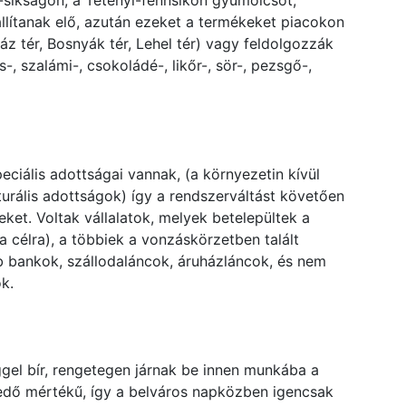
síkságon, a Tétényi-fennsíkon gyümölcsöt,
 állítanak elő, azután ezeket a termékeket piacokon
z tér, Bosnyák tér, Lehel tér) vagy feldolgozzák
-, szalámi-, csokoládé-, likőr-, sör-, pezsgő-,
ciális adottságai vannak, (a környezetin kívül
kturális adottságok) így a rendszerváltást követően
et. Voltak vállalatok, melyek betelepültek a
a célra), a többiek a vonzáskörzetben talált
b bankok, szállodaláncok, áruházláncok, és nem
k.
gel bír, rengetegen járnak be innen munkába a
edő mértékű, így a belváros napközben igencsak