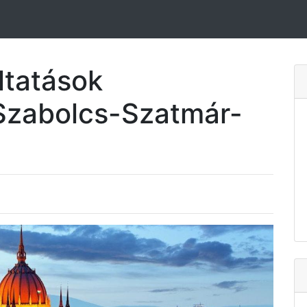
ltatások
Szabolcs-Szatmár-