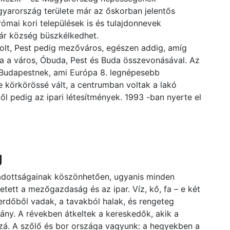
gyarország területe már az őskorban jelentős
római kori települések is és tulajdonnevek
ár község büszkélkedhet.
olt, Pest pedig mezőváros, egészen addig, amíg
ga a város, Óbuda, Pest és Buda összevonásával. Az
t Budapestnek, ami Európa 8. legnépesebb
e körkörössé vált, a centrumban voltak a lakó
ből pedig az ipari létesítmények. 1993 -ban nyerte el
g
adottságainak köszönhetően, ugyanis minden
etett a mezőgazdaság és az ipar. Víz, kő, fa – e két
 erdőből vadak, a tavakból halak, és rengeteg
ány. A révekben átkeltek a kereskedők, akik a
zzá. A szőlő és bor országa vagyunk: a hegyekben a