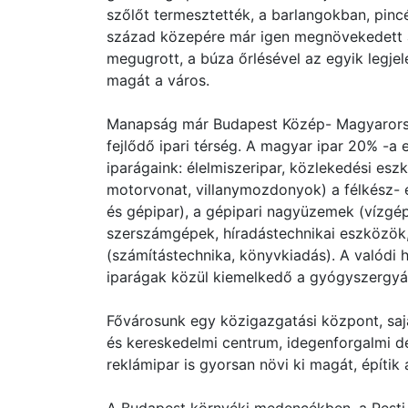
szőlőt termesztették, a barlangokban, pincé
század közepére már igen megnövekedett a
megugrott, a búza őrlésével az egyik legje
magát a város.
Manapság már Budapest Közép- Magyarország
fejlődő ipari térség. A magyar ipar 20% -
iparágaink: élelmiszeripar, közlekedési esz
motorvonat, villanymozdonyok) a félkész- 
és gépipar), a gépipari nagyüzemek (vízgép
szerszámgépek, híradástechnikai eszközök
(számítástechnika, könyvkiadás). A valódi h
iparágak közül kiemelkedő a gyógyszergyárt
Fővárosunk egy közigazgatási központ, saj
és kereskedelmi centrum, idegenforgalmi de
reklámipar is gyorsan növi ki magát, építik 