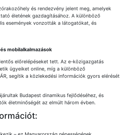
zórakozóhely és rendezvény jelent meg, amelyek
oztató életének gazdagításához. A különböző
ális események vonzották a látogatókat, és
s és mobilalkalmazások
elentős előrelépéseket tett. Az e-közigazgatás
etik ügyeiket online, míg a különböző
R, segítik a közlekedési információk gyors elérését
ájárultak Budapest dinamikus fejlődéséhez, és
gatók életminőségét az elmúlt három évben.
ormációt:
elkezik – ez Magyarország népességének