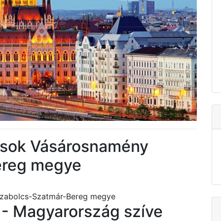
tások Vásárosnamény
ereg megye
Szabolcs-Szatmár-Bereg megye
- Magyarország szíve