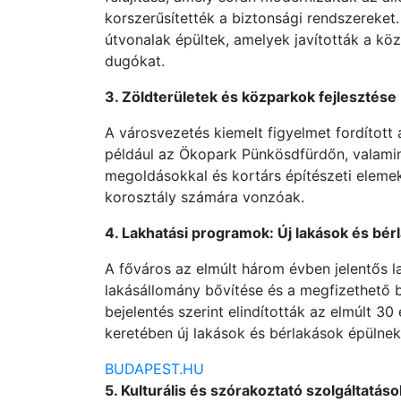
korszerűsítették a biztonsági rendszereket.
útvonalak épültek, amelyek javították a kö
dugókat.
3. Zöldterületek és közparkok fejlesztése
A városvezetés kiemelt figyelmet fordított 
például az Ökopark Pünkösdfürdőn, valamin
megoldásokkal és kortárs építészeti elemek
korosztály számára vonzóak.
4. Lakhatási programok: Új lakások és bér
A főváros az elmúlt három évben jelentős l
lakásállomány bővítése és a megfizethető
bejelentés szerint elindították az elmúlt 3
keretében új lakások és bérlakások épülnek
BUDAPEST.HU
5. Kulturális és szórakoztató szolgáltatá