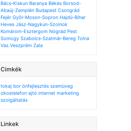
Bács-Kiskun
Baranya
Békés
Borsod-
Abaúj-Zemplén
Budapest
Csongrád
Fejér
Győr-Moson-Sopron
Hajdú-Bihar
Heves
Jász-Nagykun-Szolnok
Komárom-Esztergom
Nógrád
Pest
Somogy
Szabolcs-Szatmár-Bereg
Tolna
Vas
Veszprém
Zala
Cimkék
tokaj
bor
önfejlesztés
szemüveg
okostelefon
ajtó
internet
marketing
szolgáltatás
Linkek