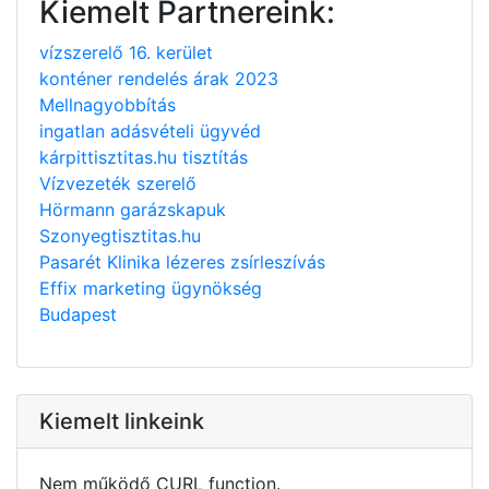
Kiemelt Partnereink:
vízszerelő 16. kerület
konténer rendelés árak 2023
Mellnagyobbítás
ingatlan adásvételi ügyvéd
kárpittisztitas.hu tisztítás
Vízvezeték szerelő
Hörmann garázskapuk
Szonyegtisztitas.hu
Pasarét Klinika lézeres zsírleszívás
Effix marketing ügynökség
Budapest
Kiemelt linkeink
Nem működő CURL function.