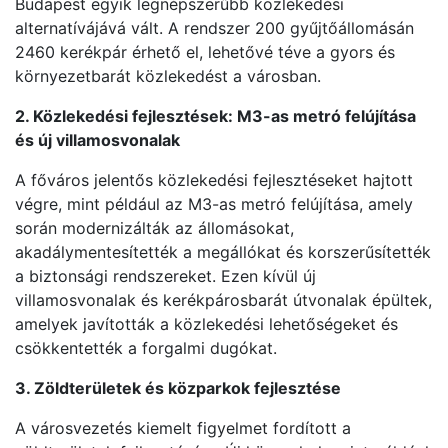
Budapest egyik legnépszerűbb közlekedési
alternatívájává vált. A rendszer 200 gyűjtőállomásán
2460 kerékpár érhető el, lehetővé téve a gyors és
környezetbarát közlekedést a városban.
2. Közlekedési fejlesztések: M3-as metró felújítása
és új villamosvonalak
A főváros jelentős közlekedési fejlesztéseket hajtott
végre, mint például az M3-as metró felújítása, amely
során modernizálták az állomásokat,
akadálymentesítették a megállókat és korszerűsítették
a biztonsági rendszereket. Ezen kívül új
villamosvonalak és kerékpárosbarát útvonalak épültek,
amelyek javították a közlekedési lehetőségeket és
csökkentették a forgalmi dugókat.
3. Zöldterületek és közparkok fejlesztése
A városvezetés kiemelt figyelmet fordított a