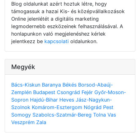
Blog oldalunkat azért hoztuk létre, hogy
támogassuk a hazai Kis- és középvállalkozások
Online jelenlétét a digitális marketing
legmodernebb eszközeinek felhasználásával. A
honlapunkon való megjelenéshez kérlek
jelentkezz be
kapcsolati
oldalunkon.
Megyék
Bács-Kiskun
Baranya
Békés
Borsod-Abaúj-
Zemplén
Budapest
Csongrád
Fejér
Győr-Moson-
Sopron
Hajdú-Bihar
Heves
Jász-Nagykun-
Szolnok
Komárom-Esztergom
Nógrád
Pest
Somogy
Szabolcs-Szatmár-Bereg
Tolna
Vas
Veszprém
Zala