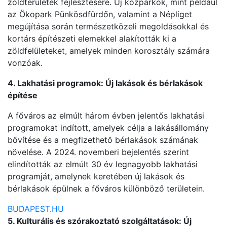
zöldterületek fejlesztésére. Új közparkok, mint például
az Ökopark Pünkösdfürdőn, valamint a Népliget
megújítása során természetközeli megoldásokkal és
kortárs építészeti elemekkel alakították ki a
zöldfelületeket, amelyek minden korosztály számára
vonzóak.
4. Lakhatási programok: Új lakások és bérlakások
építése
A főváros az elmúlt három évben jelentős lakhatási
programokat indított, amelyek célja a lakásállomány
bővítése és a megfizethető bérlakások számának
növelése. A 2024. novemberi bejelentés szerint
elindították az elmúlt 30 év legnagyobb lakhatási
programját, amelynek keretében új lakások és
bérlakások épülnek a főváros különböző területein.
BUDAPEST.HU
5. Kulturális és szórakoztató szolgáltatások: Új