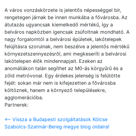
A város vonzáskörzete is jelentős népességgel bír,
rengetegen járnak be innen munkába a fővárosba. Az
átutazás ugyancsak kiemelkedő mértékű, így a
belváros napközben igencsak zsúfoltnak mondható. A
nagy forgalomtól a belvárosi épületek, lakótelepek
felújításra szorulnak, nem beszélve a jelentős mértékű
környezetszennyezésről, ami megkeseríti a belvárosi
lakótelepen élők mindennapjait. Ezeken az
anomáliákon talán segíthet az M0-ás körgyűrű és a
zöld metróvonal. Egy érdekes jelenség is felütötte
fejét: sokan már nem is kifejezetten a fővárosba
költöznek, hanem a környező településekre,
agglomerációba.
Partnerek:
<-- Vissza a Budapesti szolgáltatások Kölcse
Szabolcs-Szatmár-Bereg megye blog oldalra!