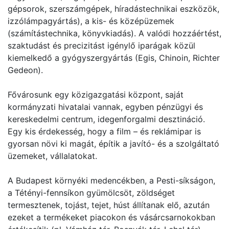
gépsorok, szerszámgépek, híradástechnikai eszközök,
izzólámpagyártás), a kis- és középüzemek
(számítástechnika, könyvkiadás). A valódi hozzáértést,
szaktudást és precizitást igénylő iparágak közül
kiemelkedő a gyógyszergyártás (Egis, Chinoin, Richter
Gedeon).
Fővárosunk egy közigazgatási központ, saját
kormányzati hivatalai vannak, egyben pénzügyi és
kereskedelmi centrum, idegenforgalmi desztináció.
Egy kis érdekesség, hogy a film – és reklámipar is
gyorsan növi ki magát, építik a javító- és a szolgáltató
üzemeket, vállalatokat.
A Budapest környéki medencékben, a Pesti-síkságon,
a Tétényi-fennsíkon gyümölcsöt, zöldséget
termesztenek, tojást, tejet, húst állítanak elő, azután
ezeket a termékeket piacokon és vásárcsarnokokban