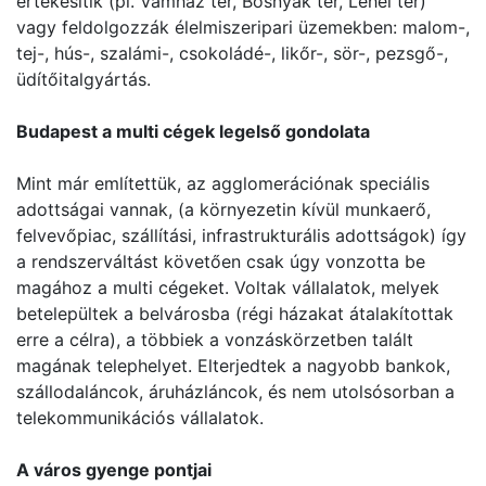
értékesítik (pl. Vámház tér, Bosnyák tér, Lehel tér)
vagy feldolgozzák élelmiszeripari üzemekben: malom-,
tej-, hús-, szalámi-, csokoládé-, likőr-, sör-, pezsgő-,
üdítőitalgyártás.
Budapest a multi cégek legelső gondolata
Mint már említettük, az agglomerációnak speciális
adottságai vannak, (a környezetin kívül munkaerő,
felvevőpiac, szállítási, infrastrukturális adottságok) így
a rendszerváltást követően csak úgy vonzotta be
magához a multi cégeket. Voltak vállalatok, melyek
betelepültek a belvárosba (régi házakat átalakítottak
erre a célra), a többiek a vonzáskörzetben talált
magának telephelyet. Elterjedtek a nagyobb bankok,
szállodaláncok, áruházláncok, és nem utolsósorban a
telekommunikációs vállalatok.
A város gyenge pontjai