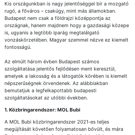
Kis országunkban is nagy jelentőséggel bír a mozgató
rugó, a főváros – csakúgy, mint más államokban.
Budapest nem csak a földrajzi középpontja az
országnak, hanem majdnem hogy a gazdasági közepe
is, ugyanis a legtöbb iparág megtalálgató
vonzáskörzetében. Magyar szemmel nézve ez kiemelt
fontosságú.
Az elmúlt három évben Budapest számos
szolgáltatása jelentős fejlődésen ment keresztül,
amelyek a lakosság és a látogatók körében is kiemelt
népszerűségnek örvendenek. Az alábbiakban
bemutatjuk a legfelkapottabb budapesti
szolgáltatásokat az utóbbi években.
1. Közbringarendszer: MOL Bubi
A MOL Bubi közbringarendszer 2021-es teljes
megújítását követően folyamatosan bővült, és mára