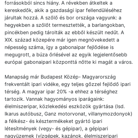
forrásokból sincs hiány. A révekben átkeltek a
kereskedők, akik a gazdasági ipar fellendüléséhez
járultak hozzá. A szőlő és bor országa vagyunk: a
hegyekben a szőlőt termesztették, a barlangokban,
pincékben pedig tárolták az ebből készült nedűt. A
XIX. század közepére már igen megnövekedett a
népesség száma, így a gabonaipar fejlődése is
megugrott, a búza őrlésével az egyik legjelentősebb
európai gabonaipari központtá nőtte ki magát a város.
Manapság már Budapest Közép- Magyarország
frekventált ipari vidéke, egy teljes gőzzel fejlődő ipari
térség. A magyar ipar 20% -a ehhez a térséghez
tartozik. Vannak hagyományos iparágaink:
élelmiszeripar, közlekedési eszközök gyártása (lsd.
Ikarus autóbusz, Ganz motorvonat, villanymozdonyok)
a félkész- és késztermékeket gyártó ipari
létesítmények (vegy- és gépipar), a gépipari
nagyüzemek (vízgépek, kazánok, élelmiszeripari