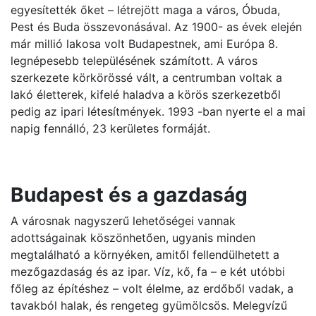
egyesítették őket – létrejött maga a város, Óbuda,
Pest és Buda összevonásával. Az 1900- as évek elején
már millió lakosa volt Budapestnek, ami Európa 8.
legnépesebb településének számított. A város
szerkezete körkörössé vált, a centrumban voltak a
lakó életterek, kifelé haladva a körös szerkezetből
pedig az ipari létesítmények. 1993 -ban nyerte el a mai
napig fennálló, 23 kerületes formáját.
Budapest és a gazdaság
A városnak nagyszerű lehetőségei vannak
adottságainak köszönhetően, ugyanis minden
megtalálható a környéken, amitől fellendülhetett a
mezőgazdaság és az ipar. Víz, kő, fa – e két utóbbi
főleg az építéshez – volt élelme, az erdőből vadak, a
tavakból halak, és rengeteg gyümölcsös. Melegvízű