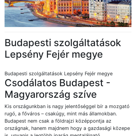
Budapesti szolgáltatások
Lepsény Fejér megye
Budapesti szolgáltatások Lepsény Fejér megye
Csodálatos Budapest -
Magyarország szíve
Kis országunkban is nagy jelentőséggel bír a mozgató
rugó, a főváros – csakúgy, mint más államokban.
Budapest nem csak a földrajzi középpontja az
országnak, hanem majdnem hogy a gazdasági közepe
is, ugyanis a legtöbb iparág megtalálgató