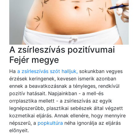
A zsírleszívás pozitívumai
Fejér megye
Ha
a zsírleszívás szót halljuk,
sokunkban vegyes
érzések keringenek, kevesen ismerik azonban
ennek a beavatkozásnak a tényleges, rendkívül
pozitív hatásait. Napjainkban - a mell-és
orrplasztika mellett - a zsírleszívás az egyik
legnépszerûbb, plasztikai sebészek által végzett
kozmetikai eljárás. Annak ellenére, hogy mennyire
népszerû, a
popkultúra
néha ignorálja az eljárás
elõnyeit.