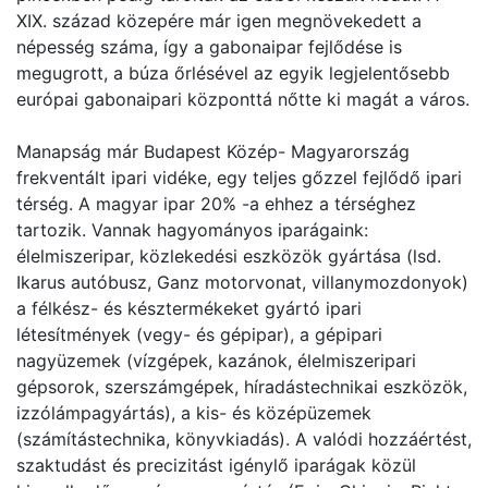
XIX. század közepére már igen megnövekedett a
népesség száma, így a gabonaipar fejlődése is
megugrott, a búza őrlésével az egyik legjelentősebb
európai gabonaipari központtá nőtte ki magát a város.
Manapság már Budapest Közép- Magyarország
frekventált ipari vidéke, egy teljes gőzzel fejlődő ipari
térség. A magyar ipar 20% -a ehhez a térséghez
tartozik. Vannak hagyományos iparágaink:
élelmiszeripar, közlekedési eszközök gyártása (lsd.
Ikarus autóbusz, Ganz motorvonat, villanymozdonyok)
a félkész- és késztermékeket gyártó ipari
létesítmények (vegy- és gépipar), a gépipari
nagyüzemek (vízgépek, kazánok, élelmiszeripari
gépsorok, szerszámgépek, híradástechnikai eszközök,
izzólámpagyártás), a kis- és középüzemek
(számítástechnika, könyvkiadás). A valódi hozzáértést,
szaktudást és precizitást igénylő iparágak közül