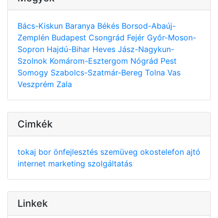
Bács-Kiskun
Baranya
Békés
Borsod-Abaúj-
Zemplén
Budapest
Csongrád
Fejér
Győr-Moson-
Sopron
Hajdú-Bihar
Heves
Jász-Nagykun-
Szolnok
Komárom-Esztergom
Nógrád
Pest
Somogy
Szabolcs-Szatmár-Bereg
Tolna
Vas
Veszprém
Zala
Cimkék
tokaj
bor
önfejlesztés
szemüveg
okostelefon
ajtó
internet
marketing
szolgáltatás
Linkek