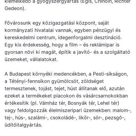
kiemelkedő a gyógyszergyártás (Egis, Chinoin, Richter
Gedeon).
Fővárosunk egy közigazgatási központ, saját
kormányzati hivatalai vannak, egyben pénzügyi és
kereskedelmi centrum, idegenforgalmi desztináció.
Egy kis érdekesség, hogy a film – és reklámipar is
gyorsan növi ki magát, építik a javító- és a szolgáltató
üzemeket, vállalatokat.
A Budapest környéki medencékben, a Pesti-síkságon,
a Tétényi-fennsíkon gyümölcsöt, zöldséget
termesztenek, tojást, tejet, húst állítanak elő, azután
ezeket a termékeket piacokon és vásárcsarnokokban
értékesítik (pl. Vámház tér, Bosnyák tér, Lehel tér)
vagy feldolgozzák élelmiszeripari üzemekben: malom-,
tej-, hús-, szalámi-, csokoládé-, likőr-, sör-, pezsgő-,
üdítőitalgyártás.