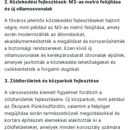
2. Közlekedési fejlesztések: M3-as metró felújítása
és új villamosvonalak
A főváros jelentős közlekedési fejlesztéseket hajtott
végre, mint például az M3-as metró felújítása, amely
során modernizálták az állomásokat,
akadálymentesítették a megállókat és korszerűsítették
a biztonsági rendszereket. Ezen kívül új
villamosvonalak és kerékpárosbarát útvonalak épültek,
amelyek javították a közlekedési lehetőségeket és
csökkentették a forgalmi dugókat.
3. Zöldterületek és közparkok fejlesztése
A városvezetés kiemelt figyelmet fordított a
zöldterületek fejlesztésére. Új közparkok, mint például
az Ökopark Pünkösdfürdőn, valamint a Népliget
megújítása során természetközeli megoldásokkal és
kortárs építészeti elemekkel alakították ki a
zöldfelületeket, amelyek minden korosztály számára