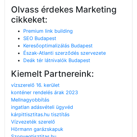
Olvass érdekes Marketing
cikkeket:
Premium link building
SEO Budapest
Keresőoptimalizálás Budapest
Észak-Atlanti szerződés szervezete
Deák tér látnivalók Budapest
Kiemelt Partnereink:
vízszerelő 16. kerület
konténer rendelés árak 2023
Mellnagyobbítás
ingatlan adásvételi ügyvéd
kárpittisztitas.hu tisztítás
Vízvezeték szerelő
Hörmann garázskapuk
Szonyegtisztitas.hu