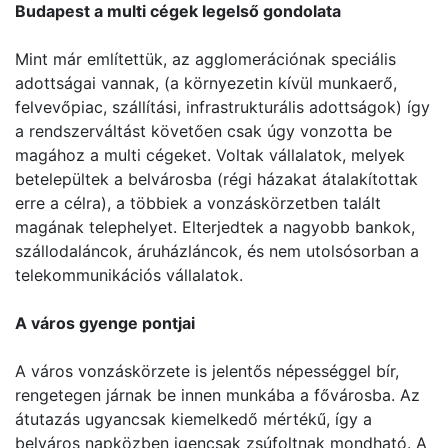
Budapest a multi cégek legelső gondolata
Mint már említettük, az agglomerációnak speciális
adottságai vannak, (a környezetin kívül munkaerő,
felvevőpiac, szállítási, infrastrukturális adottságok) így
a rendszerváltást követően csak úgy vonzotta be
magához a multi cégeket. Voltak vállalatok, melyek
betelepültek a belvárosba (régi házakat átalakítottak
erre a célra), a többiek a vonzáskörzetben talált
magának telephelyet. Elterjedtek a nagyobb bankok,
szállodaláncok, áruházláncok, és nem utolsósorban a
telekommunikációs vállalatok.
A város gyenge pontjai
A város vonzáskörzete is jelentős népességgel bír,
rengetegen járnak be innen munkába a fővárosba. Az
átutazás ugyancsak kiemelkedő mértékű, így a
belváros napközben igencsak zsúfoltnak mondható. A