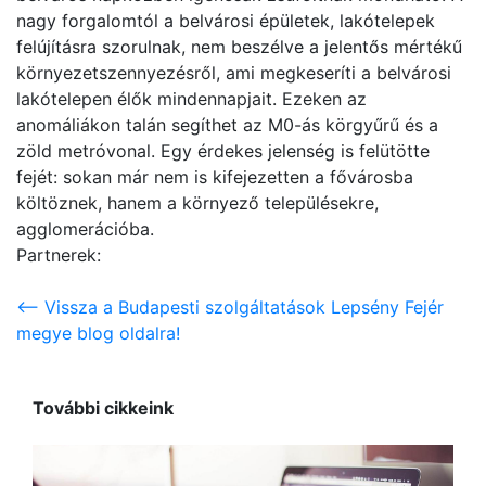
nagy forgalomtól a belvárosi épületek, lakótelepek
felújításra szorulnak, nem beszélve a jelentős mértékű
környezetszennyezésről, ami megkeseríti a belvárosi
lakótelepen élők mindennapjait. Ezeken az
anomáliákon talán segíthet az M0-ás körgyűrű és a
zöld metróvonal. Egy érdekes jelenség is felütötte
fejét: sokan már nem is kifejezetten a fővárosba
költöznek, hanem a környező településekre,
agglomerációba.
Partnerek:
<-- Vissza a Budapesti szolgáltatások Lepsény Fejér
megye blog oldalra!
További cikkeink