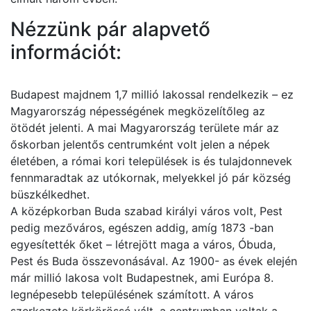
Nézzünk pár alapvető
információt:
Budapest majdnem 1,7 millió lakossal rendelkezik – ez
Magyarország népességének megközelítőleg az
ötödét jelenti. A mai Magyarország területe már az
őskorban jelentős centrumként volt jelen a népek
életében, a római kori települések is és tulajdonnevek
fennmaradtak az utókornak, melyekkel jó pár község
büszkélkedhet.
A középkorban Buda szabad királyi város volt, Pest
pedig mezőváros, egészen addig, amíg 1873 -ban
egyesítették őket – létrejött maga a város, Óbuda,
Pest és Buda összevonásával. Az 1900- as évek elején
már millió lakosa volt Budapestnek, ami Európa 8.
legnépesebb településének számított. A város