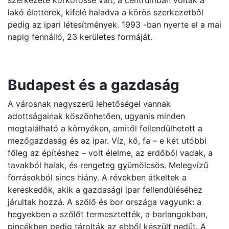
szerkezete körkörössé vált, a centrumban voltak a
lakó életterek, kifelé haladva a körös szerkezetből
pedig az ipari létesítmények. 1993 -ban nyerte el a mai
napig fennálló, 23 kerületes formáját.
Budapest és a gazdaság
A városnak nagyszerű lehetőségei vannak
adottságainak köszönhetően, ugyanis minden
megtalálható a környéken, amitől fellendülhetett a
mezőgazdaság és az ipar. Víz, kő, fa – e két utóbbi
főleg az építéshez – volt élelme, az erdőből vadak, a
tavakból halak, és rengeteg gyümölcsös. Melegvízű
forrásokból sincs hiány. A révekben átkeltek a
kereskedők, akik a gazdasági ipar fellendüléséhez
járultak hozzá. A szőlő és bor országa vagyunk: a
hegyekben a szőlőt termesztették, a barlangokban,
pincékben pedig tárolták az ebből készült nedűt. A