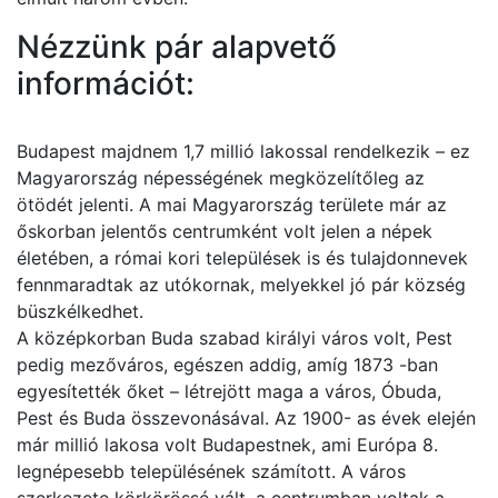
Nézzünk pár alapvető
információt:
Budapest majdnem 1,7 millió lakossal rendelkezik – ez
Magyarország népességének megközelítőleg az
ötödét jelenti. A mai Magyarország területe már az
őskorban jelentős centrumként volt jelen a népek
életében, a római kori települések is és tulajdonnevek
fennmaradtak az utókornak, melyekkel jó pár község
büszkélkedhet.
A középkorban Buda szabad királyi város volt, Pest
pedig mezőváros, egészen addig, amíg 1873 -ban
egyesítették őket – létrejött maga a város, Óbuda,
Pest és Buda összevonásával. Az 1900- as évek elején
már millió lakosa volt Budapestnek, ami Európa 8.
legnépesebb településének számított. A város