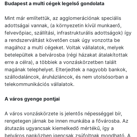
Budapest a multi cégek legelső gondolata
Mint már említettük, az agglomerációnak speciális
adottságai vannak, (a környezetin kívül munkaerő,
felvevőpiac, szállítási, infrastrukturális adottságok) így
a rendszerváltást követően csak úgy vonzotta be
magához a multi cégeket. Voltak vállalatok, melyek
betelepültek a belvárosba (régi házakat átalakítottak
erre a célra), a többiek a vonzáskörzetben talált
magának telephelyet. Elterjedtek a nagyobb bankok,
szállodaláncok, áruházláncok, és nem utolsósorban a
telekommunikációs vállalatok.
A város gyenge pontjai
A város vonzáskörzete is jelentős népességgel bír,
rengetegen járnak be innen munkába a fővárosba. Az
átutazás ugyancsak kiemelkedő mértékű, így a
belváros napközben igencsak zsúfoltnak mondható. A