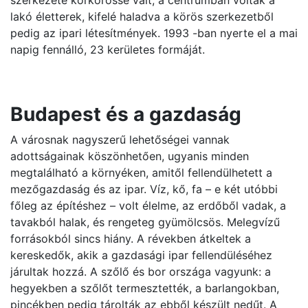
szerkezete körkörössé vált, a centrumban voltak a
lakó életterek, kifelé haladva a körös szerkezetből
pedig az ipari létesítmények. 1993 -ban nyerte el a mai
napig fennálló, 23 kerületes formáját.
Budapest és a gazdaság
A városnak nagyszerű lehetőségei vannak
adottságainak köszönhetően, ugyanis minden
megtalálható a környéken, amitől fellendülhetett a
mezőgazdaság és az ipar. Víz, kő, fa – e két utóbbi
főleg az építéshez – volt élelme, az erdőből vadak, a
tavakból halak, és rengeteg gyümölcsös. Melegvízű
forrásokból sincs hiány. A révekben átkeltek a
kereskedők, akik a gazdasági ipar fellendüléséhez
járultak hozzá. A szőlő és bor országa vagyunk: a
hegyekben a szőlőt termesztették, a barlangokban,
pincékben pedig tárolták az ebből készült nedűt. A