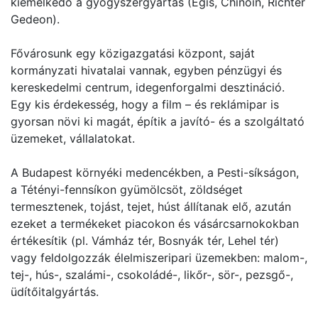
kiemelkedő a gyógyszergyártás (Egis, Chinoin, Richter
Gedeon).
Fővárosunk egy közigazgatási központ, saját
kormányzati hivatalai vannak, egyben pénzügyi és
kereskedelmi centrum, idegenforgalmi desztináció.
Egy kis érdekesség, hogy a film – és reklámipar is
gyorsan növi ki magát, építik a javító- és a szolgáltató
üzemeket, vállalatokat.
A Budapest környéki medencékben, a Pesti-síkságon,
a Tétényi-fennsíkon gyümölcsöt, zöldséget
termesztenek, tojást, tejet, húst állítanak elő, azután
ezeket a termékeket piacokon és vásárcsarnokokban
értékesítik (pl. Vámház tér, Bosnyák tér, Lehel tér)
vagy feldolgozzák élelmiszeripari üzemekben: malom-,
tej-, hús-, szalámi-, csokoládé-, likőr-, sör-, pezsgő-,
üdítőitalgyártás.