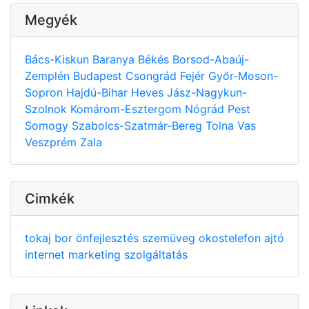
Megyék
Bács-Kiskun
Baranya
Békés
Borsod-Abaúj-
Zemplén
Budapest
Csongrád
Fejér
Győr-Moson-
Sopron
Hajdú-Bihar
Heves
Jász-Nagykun-
Szolnok
Komárom-Esztergom
Nógrád
Pest
Somogy
Szabolcs-Szatmár-Bereg
Tolna
Vas
Veszprém
Zala
Cimkék
tokaj
bor
önfejlesztés
szemüveg
okostelefon
ajtó
internet
marketing
szolgáltatás