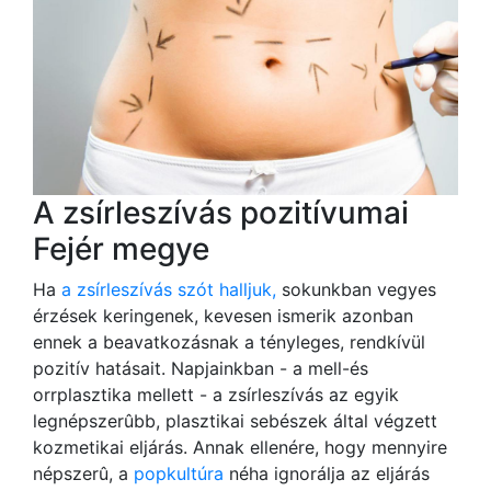
A zsírleszívás pozitívumai
Fejér megye
Ha
a zsírleszívás szót halljuk,
sokunkban vegyes
érzések keringenek, kevesen ismerik azonban
ennek a beavatkozásnak a tényleges, rendkívül
pozitív hatásait. Napjainkban - a mell-és
orrplasztika mellett - a zsírleszívás az egyik
legnépszerûbb, plasztikai sebészek által végzett
kozmetikai eljárás. Annak ellenére, hogy mennyire
népszerû, a
popkultúra
néha ignorálja az eljárás