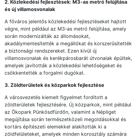
2. Közlekedési fejlesztések: M3-as metró felújítása
és új villamosvonalak
A főváros jelentős közlekedési fejlesztéseket hajtott
végre, mint például az M3-as metró felújítása, amely
során modernizálták az állomásokat,
akadálymentesítették a megállókat és korszerűsítették
a biztonsági rendszereket. Ezen kívül új
villamosvonalak és kerékpárosbarát útvonalak épültek,
amelyek javították a közlekedési lehetőségeket és
csökkentették a forgalmi dugókat.
3. Zöldterületek és közparkok fejlesztése
A városvezetés kiemelt figyelmet fordított a
zöldterületek fejlesztésére. Új közparkok, mint például
az Ökopark Pünkösdfürdőn, valamint a Népliget
megújítása során természetközeli megoldásokkal és
kortárs építészeti elemekkel alakították ki a
zöldfelületeket, amelyek minden korosztály számára