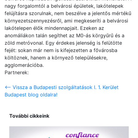
nagy forgalomtól a belvárosi épületek, lakótelepek
felújításra szorulnak, nem beszélve a jelentős mértékű
környezetszennyezésről, ami megkeseríti a belvárosi
lakótelepen élők mindennapjait. Ezeken az
anomáliákon talán segíthet az M0-ás körgyűrű és a
zöld metróvonal. Egy érdekes jelenség is felütötte
fejét: sokan már nem is kifejezetten a fővárosba
költöznek, hanem a környező településekre,
agglomerációba.
Partnerek:
<-- Vissza a Budapesti szolgáltatások I. 1. Kerület
Budapest blog oldalra!
További cikkeink