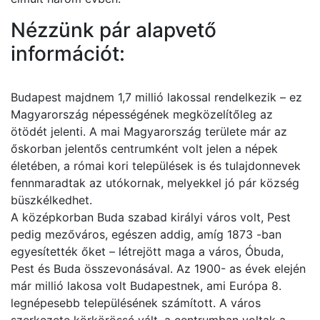
Nézzünk pár alapvető
információt:
Budapest majdnem 1,7 millió lakossal rendelkezik – ez
Magyarország népességének megközelítőleg az
ötödét jelenti. A mai Magyarország területe már az
őskorban jelentős centrumként volt jelen a népek
életében, a római kori települések is és tulajdonnevek
fennmaradtak az utókornak, melyekkel jó pár község
büszkélkedhet.
A középkorban Buda szabad királyi város volt, Pest
pedig mezőváros, egészen addig, amíg 1873 -ban
egyesítették őket – létrejött maga a város, Óbuda,
Pest és Buda összevonásával. Az 1900- as évek elején
már millió lakosa volt Budapestnek, ami Európa 8.
legnépesebb településének számított. A város