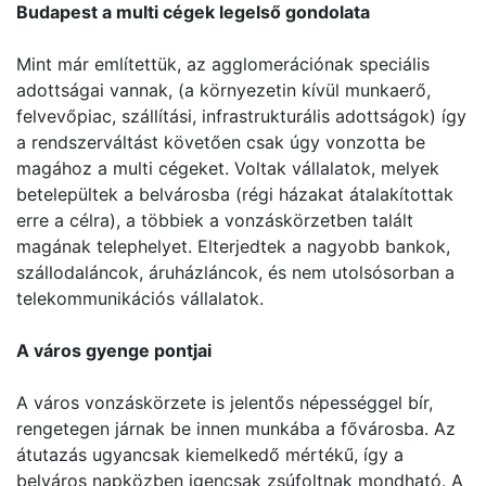
Budapest a multi cégek legelső gondolata
Mint már említettük, az agglomerációnak speciális
adottságai vannak, (a környezetin kívül munkaerő,
felvevőpiac, szállítási, infrastrukturális adottságok) így
a rendszerváltást követően csak úgy vonzotta be
magához a multi cégeket. Voltak vállalatok, melyek
betelepültek a belvárosba (régi házakat átalakítottak
erre a célra), a többiek a vonzáskörzetben talált
magának telephelyet. Elterjedtek a nagyobb bankok,
szállodaláncok, áruházláncok, és nem utolsósorban a
telekommunikációs vállalatok.
A város gyenge pontjai
A város vonzáskörzete is jelentős népességgel bír,
rengetegen járnak be innen munkába a fővárosba. Az
átutazás ugyancsak kiemelkedő mértékű, így a
belváros napközben igencsak zsúfoltnak mondható. A