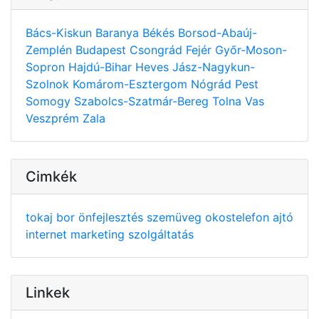
Bács-Kiskun
Baranya
Békés
Borsod-Abaúj-
Zemplén
Budapest
Csongrád
Fejér
Győr-Moson-
Sopron
Hajdú-Bihar
Heves
Jász-Nagykun-
Szolnok
Komárom-Esztergom
Nógrád
Pest
Somogy
Szabolcs-Szatmár-Bereg
Tolna
Vas
Veszprém
Zala
Cimkék
tokaj
bor
önfejlesztés
szemüveg
okostelefon
ajtó
internet
marketing
szolgáltatás
Linkek