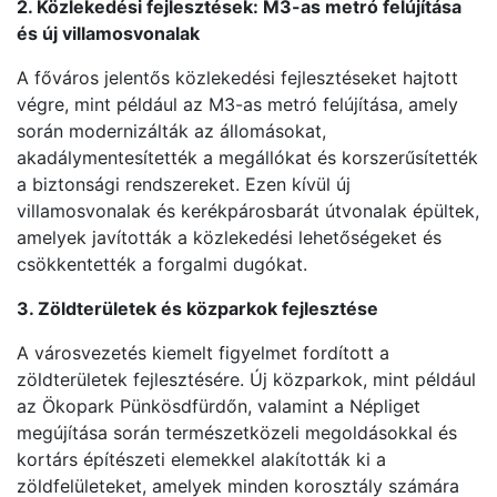
2. Közlekedési fejlesztések: M3-as metró felújítása
és új villamosvonalak
A főváros jelentős közlekedési fejlesztéseket hajtott
végre, mint például az M3-as metró felújítása, amely
során modernizálták az állomásokat,
akadálymentesítették a megállókat és korszerűsítették
a biztonsági rendszereket. Ezen kívül új
villamosvonalak és kerékpárosbarát útvonalak épültek,
amelyek javították a közlekedési lehetőségeket és
csökkentették a forgalmi dugókat.
3. Zöldterületek és közparkok fejlesztése
A városvezetés kiemelt figyelmet fordított a
zöldterületek fejlesztésére. Új közparkok, mint például
az Ökopark Pünkösdfürdőn, valamint a Népliget
megújítása során természetközeli megoldásokkal és
kortárs építészeti elemekkel alakították ki a
zöldfelületeket, amelyek minden korosztály számára