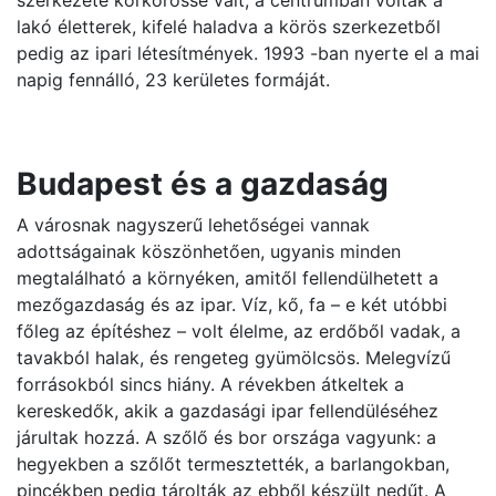
szerkezete körkörössé vált, a centrumban voltak a
lakó életterek, kifelé haladva a körös szerkezetből
pedig az ipari létesítmények. 1993 -ban nyerte el a mai
napig fennálló, 23 kerületes formáját.
Budapest és a gazdaság
A városnak nagyszerű lehetőségei vannak
adottságainak köszönhetően, ugyanis minden
megtalálható a környéken, amitől fellendülhetett a
mezőgazdaság és az ipar. Víz, kő, fa – e két utóbbi
főleg az építéshez – volt élelme, az erdőből vadak, a
tavakból halak, és rengeteg gyümölcsös. Melegvízű
forrásokból sincs hiány. A révekben átkeltek a
kereskedők, akik a gazdasági ipar fellendüléséhez
járultak hozzá. A szőlő és bor országa vagyunk: a
hegyekben a szőlőt termesztették, a barlangokban,
pincékben pedig tárolták az ebből készült nedűt. A