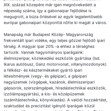
XIX. század közepére már igen megnövekedett a
népesség száma, így a gabonaipar fejlődése is
megugrott, a búza őrlésével az egyik legjelentősebb
európai gabonaipari központtá nőtte ki magát a város.
Manapság már Budapest Közép- Magyarország
frekventált ipari vidéke, egy teljes gőzzel fejlődő ipari
térség. A magyar ipar 20% -a ehhez a térséghez
tartozik. Vannak hagyományos iparágaink:
élelmiszeripar, közlekedési eszközök gyártása (lsd.
Ikarus autóbusz, Ganz motorvonat, villanymozdonyok)
a félkész- és késztermékeket gyártó ipari
létesítmények (vegy- és gépipar), a gépipari
nagyüzemek (vízgépek, kazánok, élelmiszeripari
gépsorok, szerszámgépek, híradástechnikai eszközök,
izzólámpagyártás), a kis- és középüzemek
(számítástechnika, könyvkiadás). A valódi hozzáértést,
szaktudást és precizitást igénylő iparágak közül