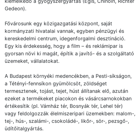
kiemelkedő a gyógyszergyártás (Egis, Chinoin, Richter
Gedeon).
Fővárosunk egy közigazgatási központ, saját
kormányzati hivatalai vannak, egyben pénzügyi és
kereskedelmi centrum, idegenforgalmi desztináció.
Egy kis érdekesség, hogy a film – és reklámipar is
gyorsan növi ki magát, építik a javító- és a szolgáltató
üzemeket, vállalatokat.
A Budapest környéki medencékben, a Pesti-síkságon,
a Tétényi-fennsíkon gyümölcsöt, zöldséget
termesztenek, tojást, tejet, húst állítanak elő, azután
ezeket a termékeket piacokon és vásárcsarnokokban
értékesítik (pl. Vámház tér, Bosnyák tér, Lehel tér)
vagy feldolgozzák élelmiszeripari üzemekben: malom-,
tej-, hús-, szalámi-, csokoládé-, likőr-, sör-, pezsgő-,
üdítőitalgyártás.