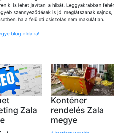
en ki is lehet javítani a hibát. Leggyakrabban fehér
 egyéb szennyeződések is jól meglátszanak sajnos,
setben, ha a felületi csiszolás nem makulátlan.
egye blog oldalra!
net
Konténer
ting Zala
rendelés Zala
e
megye