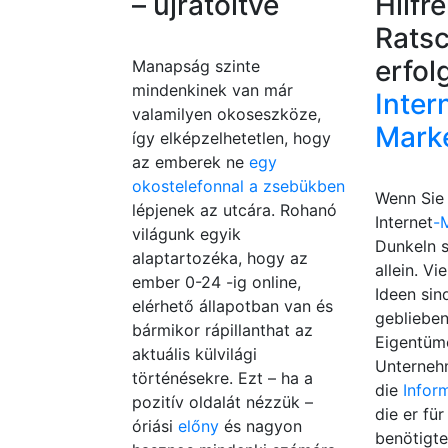
– újratöltve
Hilfr
Ratsc
erfol
Manapság szinte
mindenkinek van már
Inter
valamilyen okoseszköze,
Mark
így elképzelhetetlen, hogy
az emberek ne
egy
okostelefonnal a zsebükben
Wenn Sie 
lépjenek az utcára. Rohanó
Internet
-
világunk egyik
Dunkeln s
alaptartozéka, hogy az
allein. Vi
ember 0-24 -ig online,
Ideen sin
elérhető állapotban van és
geblieben
bármikor rápillanthat az
Eigentüm
aktuális külvilági
Unterneh
történésekre. Ezt – ha a
die
Infor
pozitív oldalát nézzük –
die er fü
óriási
előny
és nagyon
benötigte