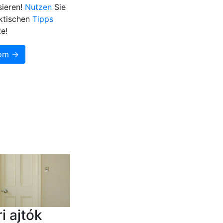
sieren!
Nutzen
Sie
aktischen
Tipps
e!
som →
ri ajtók