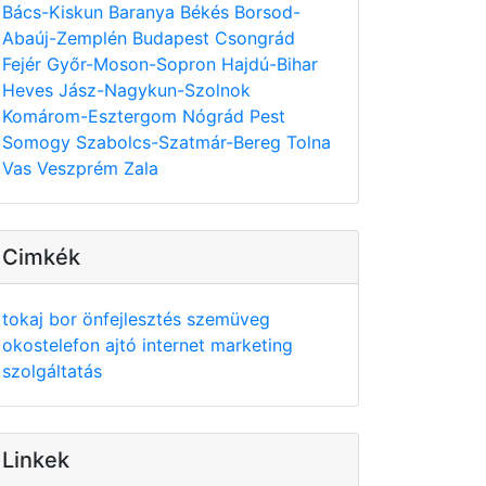
Bács-Kiskun
Baranya
Békés
Borsod-
Abaúj-Zemplén
Budapest
Csongrád
Fejér
Győr-Moson-Sopron
Hajdú-Bihar
Heves
Jász-Nagykun-Szolnok
Komárom-Esztergom
Nógrád
Pest
Somogy
Szabolcs-Szatmár-Bereg
Tolna
Vas
Veszprém
Zala
Cimkék
tokaj
bor
önfejlesztés
szemüveg
okostelefon
ajtó
internet
marketing
szolgáltatás
Linkek