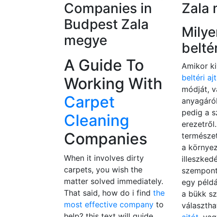
Companies in
Zala
Budpest Zala
Milye
megye
beltér
A Guide To
Amikor ki
beltéri aj
Working With
módját, v
Carpet
anyagáró
pedig a s
Cleaning
erezetrő
Companies
természe
a környe
When it involves dirty
illeszked
carpets, you wish the
szempont
matter solved immediately.
egy péld
That said, how do i find
the
a bükk s
most effective company
to
választh
help? this text will guide
ajtót,
vagy