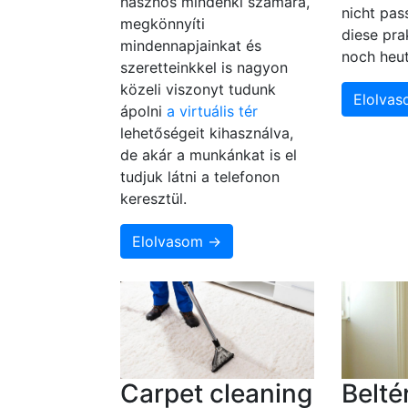
hasznos mindenki számára,
nicht pas
megkönnyíti
diese pr
mindennapjainkat és
noch heut
szeretteinkkel is nagyon
közeli viszonyt tudunk
Elolva
ápolni
a virtuális tér
lehetőségeit kihasználva,
de akár a munkánkat is el
tudjuk látni a telefonon
keresztül.
Elolvasom →
Carpet cleaning
Belté