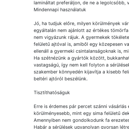
lamináltat preferáljon, de ne a legolcsóbb, v
Mindennapi használatuk
Jó, ha tudjuk előre, milyen körülmények vár
egyáltalán nem ajánlott az értékes tömörfa 
nem vigyázunk rájuk. A gyermekek tökélet
felületű ajtóval is, amiből egy közepesen v
ellenáll a gyermeki csintalanságoknak is, 
Ha szétnézünk a gyártók között, bukkanhatu
vastagságú, így nem kell folyton a sérülé
szakember könnyedén kijavítja a kisebb felül
beltéri ajtóról beszélünk.
Tisztíthatóságuk
Erre is érdemes pár percet szánni vásárlás 
körülményesebb, mint egy sima felületű de
Amennyiben nem gondolkodunk fa erezetes m
Habár a sérülések ugyanolyan gyorsan létre