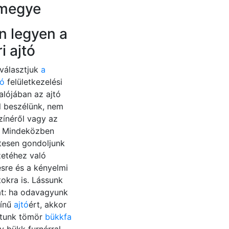
 megye
n legyen a
i ajtó
választjuk
a
tó
felületkezelési
alójában az ajtó
l beszélünk, nem
zínéről vagy az
l. Mindeközben
tesen gondoljunk
zetéhez való
ésre és a kényelmi
okra is. Lássunk
át: ha odavagyunk
zínű
ajtó
ért, akkor
atunk tömör
bükkfa
 bükk furnérral