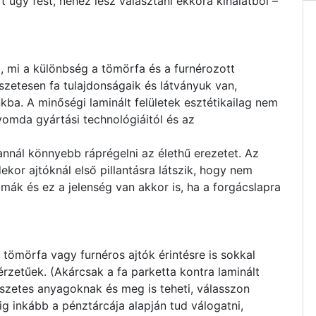
rt úgy fest, nehéz lesz választani ekkora kínálatból –
, mi a különbség a tömörfa és a furnérozott
észetesen fa tulajdonságaik és látványuk van,
kba. A minőségi laminált felületek esztétikailag nem
yomda gyártási technológiáitól és az
annál könnyebb ráprégelni az élethű erezetet. Az
kor ajtóknál első pillantásra látszik, hogy nem
imák és ez a jelenség van akkor is, ha a forgácslapra
 tömörfa vagy furnéros ajtók érintésre is sokkal
zetűek. (Akárcsak a fa parketta kontra laminált
szetes anyagoknak és meg is teheti, válasszon
ig inkább a pénztárcája alapján tud válogatni,