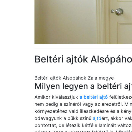
Beltéri ajtók Alsópáh
Beltéri ajtók Alsópáhok Zala megye
Milyen legyen a beltéri aj
Amikor kiválasztjuk
a beltéri ajtó
felületkez
nem pedig a színéről vagy az erezetről. M
környezetéhez való illeszkedésre és a kény
odavagyunk a bükk színű
ajtó
ért, akkor vá
borítottat, de létezik kétféle laminált vált