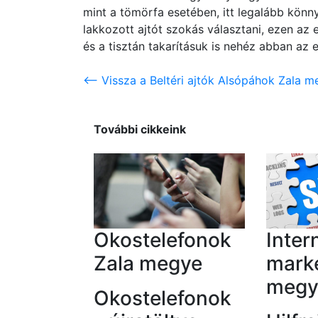
mint a tömörfa esetében, itt legalább könny
lakkozott ajtót szokás választani, ezen az
és a tisztán takarításuk is nehéz abban az e
<-- Vissza a Beltéri ajtók Alsópáhok Zala m
További cikkeink
Okostelefonok
Inter
Zala megye
marke
megy
Okostelefonok