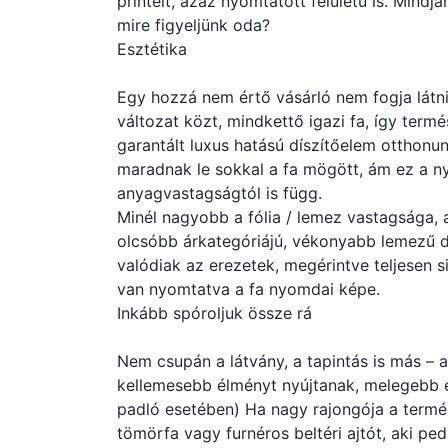
printelt, azaz nyomtatott felületű is. Mindjá
mire figyeljünk oda?
Esztétika
Egy hozzá nem értő vásárló nem fogja látni
változat közt, mindkettő igazi fa, így term
garantált luxus hatású díszítőelem otthonun
maradnak le sokkal a fa mögött, ám ez a n
anyagvastagságtól is függ.
Minél nagyobb a fólia / lemez vastagsága, 
olcsóbb árkategóriájú, vékonyabb lemezű de
valódiak az erezetek, megérintve teljesen s
van nyomtatva a fa nyomdai képe.
Inkább spóroljuk össze rá
Nem csupán a látvány, a tapintás is más – a
kellemesebb élményt nyújtanak, melegebb ér
padló esetében) Ha nagy rajongója a termé
tömörfa vagy furnéros beltéri ajtót, aki ped