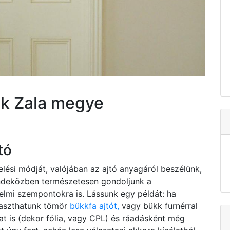
ok Zala megye
tó
elési módját, valójában az ajtó anyagáról beszélünk,
indeközben természetesen gondoljunk a
elmi szempontokra is. Lássunk egy példát: ha
laszthatunk tömör
bükkfa ajtót,
vagy bükk furnérral
ozat is (dekor fólia, vagy CPL) és ráadásként még