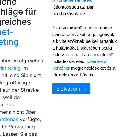
eiche
A konténer rendelés
létfontosságú az ipari 
hläge für
beruházásokhoz
greiches
Ez a volumenű 
munka
 magas 
net-
szintű szervezettséget igényel, 
eting
a kivitelezőknek be kell tartaniuk 
a határidőket, sikerében pedig 
kulcsszerepet kap a megfelelő 
über erfolgreiches
hulladékkezelés, 
ideértve a 
Marketing
im
konténer
 megrendeléseket és a 
ind, sind Sie nicht
törmelék szállítást is.
ele großartige
Elolvasom →
d auf der Strecke
, weil der
er des
mens nicht über
mationen
verfügte,
r die Verwaltung
. Lassen Sie das