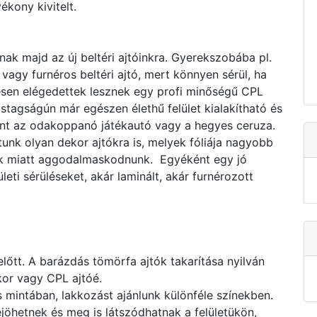
ékony kivitelt.
nak majd az új beltéri ajtóinkra. Gyerekszobába pl.
vagy furnéros beltéri ajtó, mert könnyen sérül, ha
esen elégedettek lesznek egy profi minőségű CPL
astagságún már egészen élethű felület kialakítható és
mint az odakoppanó játékautó vagy a hegyes ceruza.
nk olyan dekor ajtókra is, melyek fóliája nagyobb
sek miatt aggodalmaskodnunk. Egyéként egy jó
eti sérüléseket, akár laminált, akár furnérozott
előtt. A barázdás tömörfa ajtók takarítása nyilván
kor vagy CPL ajtóé.
intában, lakkozást ajánlunk különféle színekben.
jöhetnek és meg is látszódhatnak a felületükön,