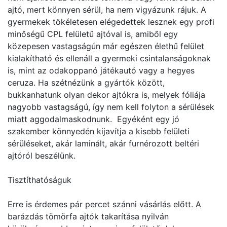
ajtó, mert könnyen sérül, ha nem vigyázunk rájuk. A
gyermekek tökéletesen elégedettek lesznek egy profi
minőségű CPL felületű ajtóval is, amiből egy
közepesen vastagságún már egészen élethű felület
kialakítható és ellenáll a gyermeki csintalanságoknak
is, mint az odakoppanó játékautó vagy a hegyes
ceruza. Ha szétnézünk a gyártók között,
bukkanhatunk olyan dekor ajtókra is, melyek fóliája
nagyobb vastagságú, így nem kell folyton a sérülések
miatt aggodalmaskodnunk. Egyéként egy jó
szakember könnyedén kijavítja a kisebb felületi
sérüléseket, akár laminált, akár furnérozott beltéri
ajtóról beszélünk.
Tisztíthatóságuk
Erre is érdemes pár percet szánni vásárlás előtt. A
barázdás tömörfa ajtók takarítása nyilván