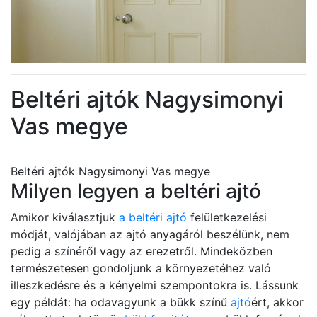
Beltéri ajtók Nagysimonyi
Vas megye
Beltéri ajtók Nagysimonyi Vas megye
Milyen legyen a beltéri ajtó
Amikor kiválasztjuk
a beltéri ajtó
felületkezelési
módját, valójában az ajtó anyagáról beszélünk, nem
pedig a színéről vagy az erezetről. Mindeközben
természetesen gondoljunk a környezetéhez való
illeszkedésre és a kényelmi szempontokra is. Lássunk
egy példát: ha odavagyunk a bükk színű
ajtó
ért, akkor