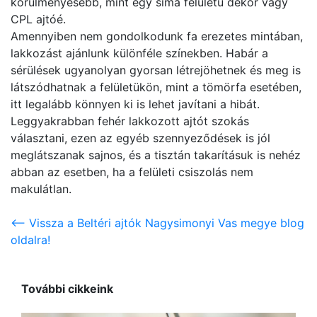
körülményesebb, mint egy sima felületű dekor vagy
CPL ajtóé.
Amennyiben nem gondolkodunk fa erezetes mintában,
lakkozást ajánlunk különféle színekben. Habár a
sérülések ugyanolyan gyorsan létrejöhetnek és meg is
látszódhatnak a felületükön, mint a tömörfa esetében,
itt legalább könnyen ki is lehet javítani a hibát.
Leggyakrabban fehér lakkozott ajtót szokás
választani, ezen az egyéb szennyeződések is jól
meglátszanak sajnos, és a tisztán takarításuk is nehéz
abban az esetben, ha a felületi csiszolás nem
makulátlan.
<-- Vissza a Beltéri ajtók Nagysimonyi Vas megye blog
oldalra!
További cikkeink