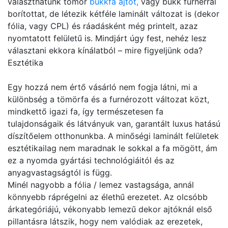
választhatunk tömör
bükkfa ajtót,
vagy bükk furnérral
borítottat, de létezik kétféle laminált változat is (dekor
fólia, vagy CPL) és ráadásként még printelt, azaz
nyomtatott felületű is. Mindjárt úgy fest, nehéz lesz
választani ekkora kínálatból – mire figyeljünk oda?
Esztétika
Egy hozzá nem értő vásárló nem fogja látni, mi a
különbség a tömörfa és a furnérozott változat közt,
mindkettő igazi fa, így természetesen fa
tulajdonságaik és látványuk van, garantált luxus hatású
díszítőelem otthonunkba. A minőségi laminált felületek
esztétikailag nem maradnak le sokkal a fa mögött, ám
ez a nyomda gyártási technológiáitól és az
anyagvastagságtól is függ.
Minél nagyobb a fólia / lemez vastagsága, annál
könnyebb ráprégelni az élethű erezetet. Az olcsóbb
árkategóriájú, vékonyabb lemezű dekor ajtóknál első
pillantásra látszik, hogy nem valódiak az erezetek,