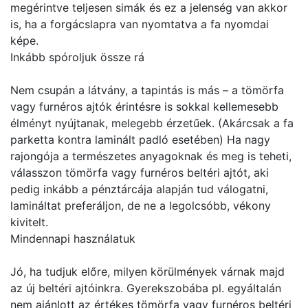
megérintve teljesen simák és ez a jelenség van akkor
is, ha a forgácslapra van nyomtatva a fa nyomdai
képe.
Inkább spóroljuk össze rá
Nem csupán a látvány, a tapintás is más – a tömörfa
vagy furnéros ajtók érintésre is sokkal kellemesebb
élményt nyújtanak, melegebb érzetűek. (Akárcsak a fa
parketta kontra laminált padló esetében) Ha nagy
rajongója a természetes anyagoknak és meg is teheti,
válasszon tömörfa vagy furnéros beltéri ajtót, aki
pedig inkább a pénztárcája alapján tud válogatni,
lamináltat preferáljon, de ne a legolcsóbb, vékony
kivitelt.
Mindennapi használatuk
Jó, ha tudjuk előre, milyen körülmények várnak majd
az új beltéri ajtóinkra. Gyerekszobába pl. egyáltalán
nem ajánlott az értékes tömörfa vagy furnéros beltéri