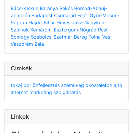
Bács-Kiskun
Baranya
Békés
Borsod-Abaúj-
Zemplén
Budapest
Csongrád
Fejér
Győr-Moson-
Sopron
Hajdú-Bihar
Heves
Jász-Nagykun-
Szolnok
Komárom-Esztergom
Nógrád
Pest
Somogy
Szabolcs-Szatmár-Bereg
Tolna
Vas
Veszprém
Zala
Cimkék
tokaj
bor
önfejlesztés
szemüveg
okostelefon
ajtó
internet
marketing
szolgáltatás
Linkek