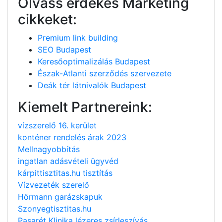
Olvass érdekes Marketing
cikkeket:
Premium link building
SEO Budapest
Keresőoptimalizálás Budapest
Észak-Atlanti szerződés szervezete
Deák tér látnivalók Budapest
Kiemelt Partnereink:
vízszerelő 16. kerület
konténer rendelés árak 2023
Mellnagyobbítás
ingatlan adásvételi ügyvéd
kárpittisztitas.hu tisztítás
Vízvezeték szerelő
Hörmann garázskapuk
Szonyegtisztitas.hu
Pasarét Klinika lézeres zsírleszívás