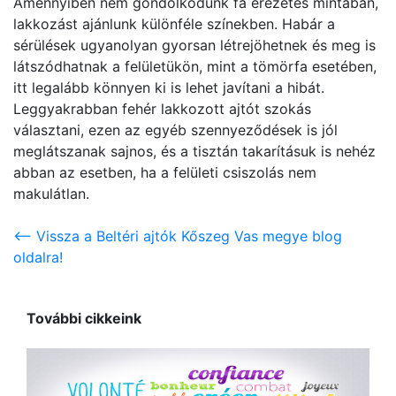
Amennyiben nem gondolkodunk fa erezetes mintában,
lakkozást ajánlunk különféle színekben. Habár a
sérülések ugyanolyan gyorsan létrejöhetnek és meg is
látszódhatnak a felületükön, mint a tömörfa esetében,
itt legalább könnyen ki is lehet javítani a hibát.
Leggyakrabban fehér lakkozott ajtót szokás
választani, ezen az egyéb szennyeződések is jól
meglátszanak sajnos, és a tisztán takarításuk is nehéz
abban az esetben, ha a felületi csiszolás nem
makulátlan.
<-- Vissza a Beltéri ajtók Kőszeg Vas megye blog
oldalra!
További cikkeink