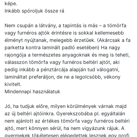
képe.
Inkább spóroljuk össze rá
Nem csupán a látvány, a tapintás is más – a tömörfa
vagy furnéros ajtók érintésre is sokkal kellemesebb
élményt nyújtanak, melegebb érzetűek. (Akárcsak a fa
parketta kontra laminált padló esetében) Ha nagy
rajongója a természetes anyagoknak és meg is teheti,
válasszon tömörfa vagy furnéros beltéri ajtót, aki
pedig inkább a pénztárcája alapján tud válogatni,
lamináltat preferáljon, de ne a legolcsóbb, vékony
kivitelt.
Mindennapi használatuk
Jó, ha tudjuk előre, milyen körülmények várnak majd
az új beltéri ajtóinkra. Gyerekszobába pl. egyáltalán
nem ajánlott az értékes tömörfa vagy furnéros beltéri
ajtó, mert könnyen sérül, ha nem vigyázunk rájuk. A
gyermekek tökéletesen elégedettek lesznek egy profi