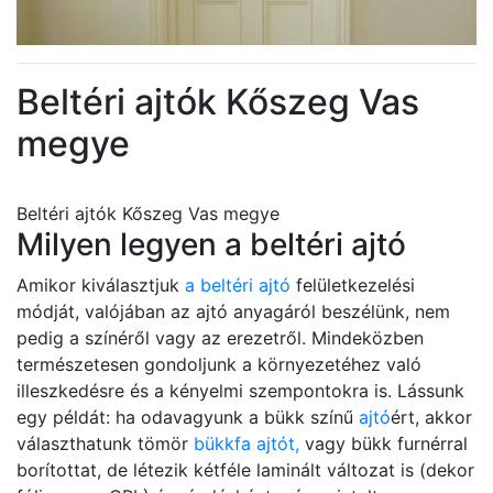
Beltéri ajtók Kőszeg Vas
megye
Beltéri ajtók Kőszeg Vas megye
Milyen legyen a beltéri ajtó
Amikor kiválasztjuk
a beltéri ajtó
felületkezelési
módját, valójában az ajtó anyagáról beszélünk, nem
pedig a színéről vagy az erezetről. Mindeközben
természetesen gondoljunk a környezetéhez való
illeszkedésre és a kényelmi szempontokra is. Lássunk
egy példát: ha odavagyunk a bükk színű
ajtó
ért, akkor
választhatunk tömör
bükkfa ajtót,
vagy bükk furnérral
borítottat, de létezik kétféle laminált változat is (dekor