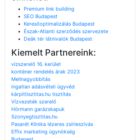
Premium link building
SEO Budapest
Keresőoptimalizálás Budapest
Észak-Atlanti szerződés szervezete
Deák tér látnivalók Budapest
Kiemelt Partnereink:
vízszerelő 16. kerület
konténer rendelés árak 2023
Mellnagyobbítás
ingatlan adásvételi ügyvéd
kárpittisztitas.hu tisztítás
Vízvezeték szerelő
Hörmann garázskapuk
Szonyegtisztitas.hu
Pasarét Klinika lézeres zsírleszívás
Effix marketing ügynökség
Budapest