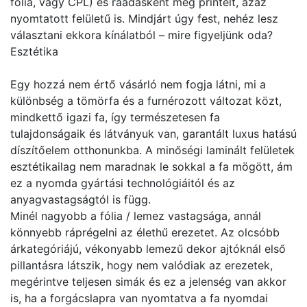
fólia, vagy CPL) és ráadásként még printelt, azaz
nyomtatott felületű is. Mindjárt úgy fest, nehéz lesz
választani ekkora kínálatból – mire figyeljünk oda?
Esztétika
Egy hozzá nem értő vásárló nem fogja látni, mi a
különbség a tömörfa és a furnérozott változat közt,
mindkettő igazi fa, így természetesen fa
tulajdonságaik és látványuk van, garantált luxus hatású
díszítőelem otthonunkba. A minőségi laminált felületek
esztétikailag nem maradnak le sokkal a fa mögött, ám
ez a nyomda gyártási technológiáitól és az
anyagvastagságtól is függ.
Minél nagyobb a fólia / lemez vastagsága, annál
könnyebb ráprégelni az élethű erezetet. Az olcsóbb
árkategóriájú, vékonyabb lemezű dekor ajtóknál első
pillantásra látszik, hogy nem valódiak az erezetek,
megérintve teljesen simák és ez a jelenség van akkor
is, ha a forgácslapra van nyomtatva a fa nyomdai