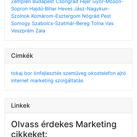
Zemplén
Budapest
Csongrád
Fejér
Győr-Moson-
Sopron
Hajdú-Bihar
Heves
Jász-Nagykun-
Szolnok
Komárom-Esztergom
Nógrád
Pest
Somogy
Szabolcs-Szatmár-Bereg
Tolna
Vas
Veszprém
Zala
Cimkék
tokaj
bor
önfejlesztés
szemüveg
okostelefon
ajtó
internet
marketing
szolgáltatás
Linkek
Olvass érdekes Marketing
cikkeket: