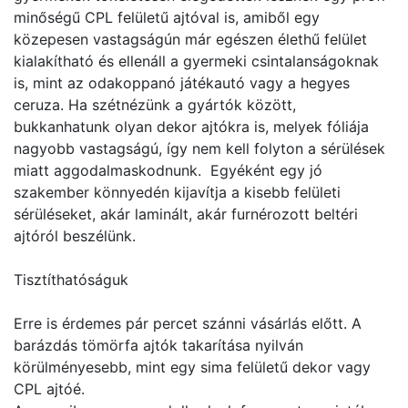
minőségű CPL felületű ajtóval is, amiből egy
közepesen vastagságún már egészen élethű felület
kialakítható és ellenáll a gyermeki csintalanságoknak
is, mint az odakoppanó játékautó vagy a hegyes
ceruza. Ha szétnézünk a gyártók között,
bukkanhatunk olyan dekor ajtókra is, melyek fóliája
nagyobb vastagságú, így nem kell folyton a sérülések
miatt aggodalmaskodnunk. Egyéként egy jó
szakember könnyedén kijavítja a kisebb felületi
sérüléseket, akár laminált, akár furnérozott beltéri
ajtóról beszélünk.
Tisztíthatóságuk
Erre is érdemes pár percet szánni vásárlás előtt. A
barázdás tömörfa ajtók takarítása nyilván
körülményesebb, mint egy sima felületű dekor vagy
CPL ajtóé.