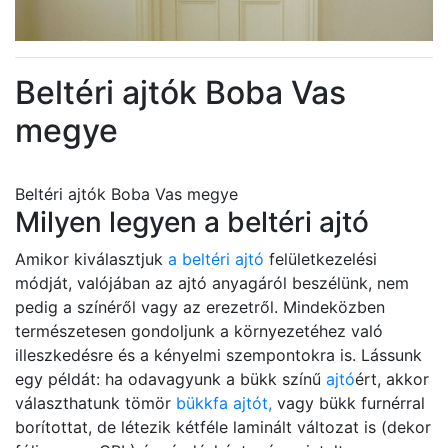
Beltéri ajtók Boba Vas
megye
Beltéri ajtók Boba Vas megye
Milyen legyen a beltéri ajtó
Amikor kiválasztjuk
a beltéri ajtó
felületkezelési
módját, valójában az ajtó anyagáról beszélünk, nem
pedig a színéről vagy az erezetről. Mindeközben
természetesen gondoljunk a környezetéhez való
illeszkedésre és a kényelmi szempontokra is. Lássunk
egy példát: ha odavagyunk a bükk színű
ajtó
ért, akkor
választhatunk tömör
bükkfa ajtót,
vagy bükk furnérral
borítottat, de létezik kétféle laminált változat is (dekor