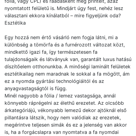
fólia, vagy CPL) és ráadásként még printelt, azaz
nyomtatott felületű is. Mindjárt úgy fest, nehéz lesz
választani ekkora kínálatból – mire figyeljünk oda?
Esztétika
Egy hozzá nem értő vásárló nem fogja látni, mi a
különbség a tömörfa és a furnérozott változat közt,
mindkettő igazi fa, így természetesen fa
tulajdonságaik és látványuk van, garantált luxus hatású
díszítőelem otthonunkba. A minőségi laminált felületek
esztétikailag nem maradnak le sokkal a fa mögött, ám
ez a nyomda gyártási technológiáitól és az
anyagvastagságtól is függ.
Minél nagyobb a fólia / lemez vastagsága, annál
könnyebb ráprégelni az élethű erezetet. Az olcsóbb
árkategóriájú, vékonyabb lemezű dekor ajtóknál első
pillantásra látszik, hogy nem valódiak az erezetek,
megérintve teljesen simák és ez a jelenség van akkor
is, ha a forgácslapra van nyomtatva a fa nyomdai