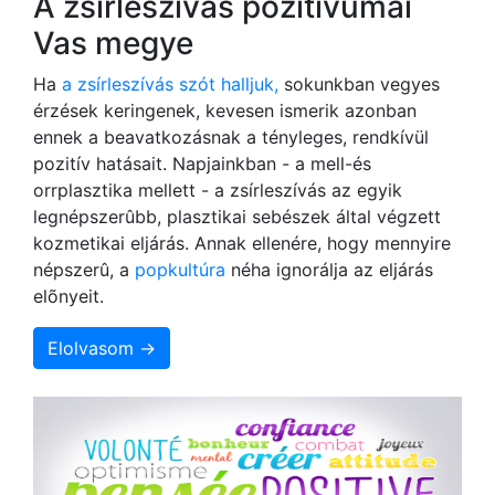
A zsírleszívás pozitívumai
Vas megye
Ha
a zsírleszívás szót halljuk,
sokunkban vegyes
érzések keringenek, kevesen ismerik azonban
ennek a beavatkozásnak a tényleges, rendkívül
pozitív hatásait. Napjainkban - a mell-és
orrplasztika mellett - a zsírleszívás az egyik
legnépszerûbb, plasztikai sebészek által végzett
kozmetikai eljárás. Annak ellenére, hogy mennyire
népszerû, a
popkultúra
néha ignorálja az eljárás
elõnyeit.
Elolvasom →