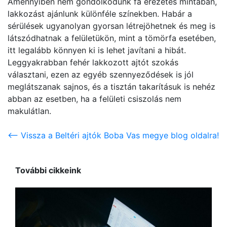
Amennyiben nem gondolkodunk fa erezetes mintában,
lakkozást ajánlunk különféle színekben. Habár a
sérülések ugyanolyan gyorsan létrejöhetnek és meg is
látszódhatnak a felületükön, mint a tömörfa esetében,
itt legalább könnyen ki is lehet javítani a hibát.
Leggyakrabban fehér lakkozott ajtót szokás
választani, ezen az egyéb szennyeződések is jól
meglátszanak sajnos, és a tisztán takarításuk is nehéz
abban az esetben, ha a felületi csiszolás nem
makulátlan.
<-- Vissza a Beltéri ajtók Boba Vas megye blog oldalra!
További cikkeink