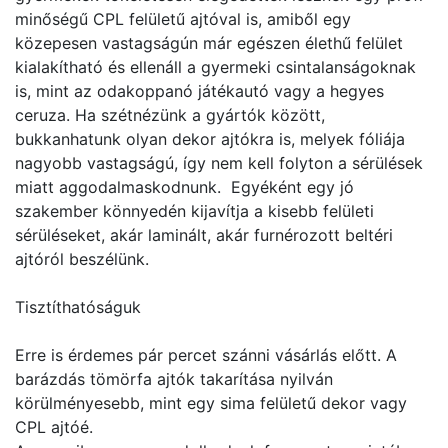
minőségű CPL felületű ajtóval is, amiből egy
közepesen vastagságún már egészen élethű felület
kialakítható és ellenáll a gyermeki csintalanságoknak
is, mint az odakoppanó játékautó vagy a hegyes
ceruza. Ha szétnézünk a gyártók között,
bukkanhatunk olyan dekor ajtókra is, melyek fóliája
nagyobb vastagságú, így nem kell folyton a sérülések
miatt aggodalmaskodnunk. Egyéként egy jó
szakember könnyedén kijavítja a kisebb felületi
sérüléseket, akár laminált, akár furnérozott beltéri
ajtóról beszélünk.
Tisztíthatóságuk
Erre is érdemes pár percet szánni vásárlás előtt. A
barázdás tömörfa ajtók takarítása nyilván
körülményesebb, mint egy sima felületű dekor vagy
CPL ajtóé.