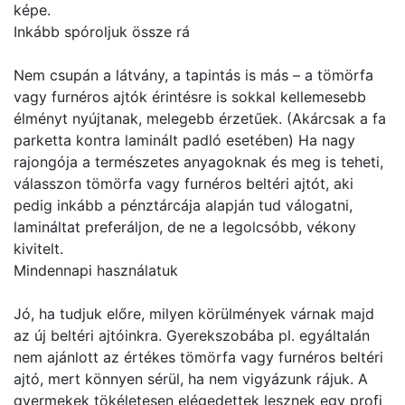
képe.
Inkább spóroljuk össze rá
Nem csupán a látvány, a tapintás is más – a tömörfa
vagy furnéros ajtók érintésre is sokkal kellemesebb
élményt nyújtanak, melegebb érzetűek. (Akárcsak a fa
parketta kontra laminált padló esetében) Ha nagy
rajongója a természetes anyagoknak és meg is teheti,
válasszon tömörfa vagy furnéros beltéri ajtót, aki
pedig inkább a pénztárcája alapján tud válogatni,
lamináltat preferáljon, de ne a legolcsóbb, vékony
kivitelt.
Mindennapi használatuk
Jó, ha tudjuk előre, milyen körülmények várnak majd
az új beltéri ajtóinkra. Gyerekszobába pl. egyáltalán
nem ajánlott az értékes tömörfa vagy furnéros beltéri
ajtó, mert könnyen sérül, ha nem vigyázunk rájuk. A
gyermekek tökéletesen elégedettek lesznek egy profi