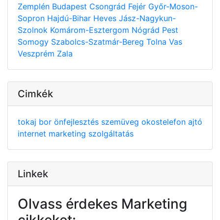
Zemplén
Budapest
Csongrád
Fejér
Győr-Moson-
Sopron
Hajdú-Bihar
Heves
Jász-Nagykun-
Szolnok
Komárom-Esztergom
Nógrád
Pest
Somogy
Szabolcs-Szatmár-Bereg
Tolna
Vas
Veszprém
Zala
Cimkék
tokaj
bor
önfejlesztés
szemüveg
okostelefon
ajtó
internet
marketing
szolgáltatás
Linkek
Olvass érdekes Marketing
cikkeket: