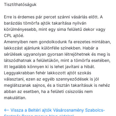
Tisztíthatóságuk
Erre is érdemes pár percet szánni vásárlás előtt. A
barázdás tömörfa ajtók takarítása nyilván
körülményesebb, mint egy sima felületű dekor vagy
CPL ajtóé.
Amennyiben nem gondolkodunk fa erezetes mintában,
lakkozást ajánlunk különféle színekben. Habár a
sérülések ugyanolyan gyorsan létrejöhetnek és meg is
látszódhatnak a felületükön, mint a tömörfa esetében,
itt legalább könnyen ki is lehet javítani a hibát.
Leggyakrabban fehér lakkozott ajtót szokás
választani, ezen az egyéb szennyeződések is jól
meglátszanak sajnos, és a tisztán takarításuk is nehéz
abban az esetben, ha a felületi csiszolás nem
makulátlan.
<-- Vissza a Beltéri ajtók Vásárosnamény Szabolcs-