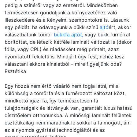
pedig a színéről vagy az erezetről. Mindeközben
természetesen gondoljunk a környezetéhez való
illeszkedésre és a kényelmi szempontokra is. Lássunk
egy példát: ha odavagyunk a bükk színű
ajtó
ért, akkor
választhatunk tömör
bükkfa ajtót,
vagy bükk furnérral
borítottat, de létezik kétféle laminált változat is (dekor
fólia, vagy CPL) és ráadásként még printelt, azaz
nyomtatott felületű is. Mindjárt úgy fest, nehéz lesz
választani ekkora kínálatból – mire figyeljünk oda?
Esztétika
Egy hozzá nem értő vásárló nem fogja látni, mi a
különbség a tömörfa és a furnérozott változat közt,
mindkettő igazi fa, így természetesen fa
tulajdonságaik és látványuk van, garantált luxus hatású
díszítőelem otthonunkba. A minőségi laminált felületek
esztétikailag nem maradnak le sokkal a fa mögött, ám
ez a nyomda gyártási technológiáitól és az