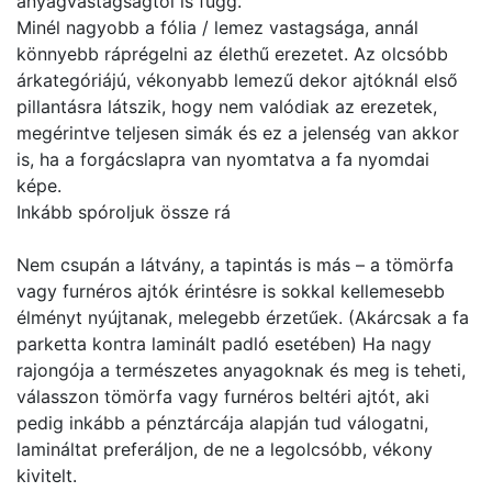
anyagvastagságtól is függ.
Minél nagyobb a fólia / lemez vastagsága, annál
könnyebb ráprégelni az élethű erezetet. Az olcsóbb
árkategóriájú, vékonyabb lemezű dekor ajtóknál első
pillantásra látszik, hogy nem valódiak az erezetek,
megérintve teljesen simák és ez a jelenség van akkor
is, ha a forgácslapra van nyomtatva a fa nyomdai
képe.
Inkább spóroljuk össze rá
Nem csupán a látvány, a tapintás is más – a tömörfa
vagy furnéros ajtók érintésre is sokkal kellemesebb
élményt nyújtanak, melegebb érzetűek. (Akárcsak a fa
parketta kontra laminált padló esetében) Ha nagy
rajongója a természetes anyagoknak és meg is teheti,
válasszon tömörfa vagy furnéros beltéri ajtót, aki
pedig inkább a pénztárcája alapján tud válogatni,
lamináltat preferáljon, de ne a legolcsóbb, vékony
kivitelt.