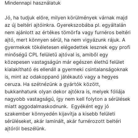
Mindennapi használatuk
Jó, ha tudjuk előre, milyen körülmények várnak majd
az új beltéri ajtóinkra. Gyerekszobába pl. egyáltalán
nem ajánlott az értékes tömörfa vagy furnéros beltéri
ajtó, mert könnyen sérül, ha nem vigyázunk rájuk. A
gyermekek tökéletesen elégedettek lesznek egy profi
minőségű CPL felületű ajtóval is, amiből egy
közepesen vastagságún már egészen élethű felület
kialakítható és ellenáll a gyermeki csintalanságoknak
is, mint az odakoppanó játékautó vagy a hegyes
ceruza. Ha szétnézünk a gyártók között,
bukkanhatunk olyan dekor ajtókra is, melyek fóliája
nagyobb vastagságú, így nem kell folyton a sérülések
miatt aggodalmaskodnunk. Egyéként egy jó
szakember könnyedén kijavítja a kisebb felületi
sérüléseket, akár laminált, akár furnérozott beltéri
ajtóról beszélünk.