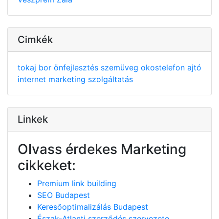
Cimkék
tokaj
bor
önfejlesztés
szemüveg
okostelefon
ajtó
internet
marketing
szolgáltatás
Linkek
Olvass érdekes Marketing
cikkeket:
Premium link building
SEO Budapest
Keresőoptimalizálás Budapest
Észak-Atlanti szerződés szervezete