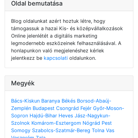
Oldal bemutatása
Blog oldalunkat azért hoztuk létre, hogy
támogassuk a hazai Kis- és középvállalkozások
Online jelenlétét a digitális marketing
legmodernebb eszközeinek felhasználásával. A
honlapunkon való megjelenéshez kérlek
jelentkezz be
kapcsolati
oldalunkon.
Megyék
Bács-Kiskun
Baranya
Békés
Borsod-Abaúj-
Zemplén
Budapest
Csongrád
Fejér
Győr-Moson-
Sopron
Hajdú-Bihar
Heves
Jász-Nagykun-
Szolnok
Komárom-Esztergom
Nógrád
Pest
Somogy
Szabolcs-Szatmár-Bereg
Tolna
Vas
Veszprém
Zala