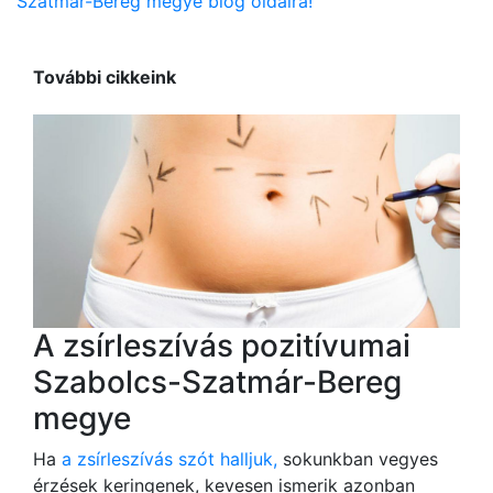
Szatmár-Bereg megye blog oldalra!
További cikkeink
A zsírleszívás pozitívumai
Szabolcs-Szatmár-Bereg
megye
Ha
a zsírleszívás szót halljuk,
sokunkban vegyes
érzések keringenek, kevesen ismerik azonban