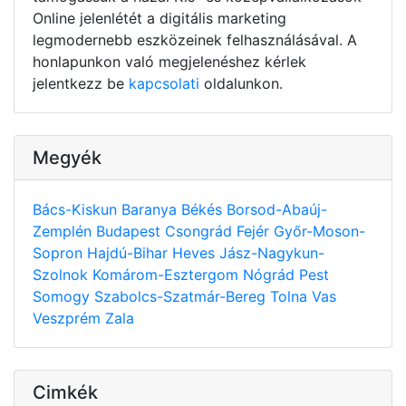
Online jelenlétét a digitális marketing
legmodernebb eszközeinek felhasználásával. A
honlapunkon való megjelenéshez kérlek
jelentkezz be
kapcsolati
oldalunkon.
Megyék
Bács-Kiskun
Baranya
Békés
Borsod-Abaúj-
Zemplén
Budapest
Csongrád
Fejér
Győr-Moson-
Sopron
Hajdú-Bihar
Heves
Jász-Nagykun-
Szolnok
Komárom-Esztergom
Nógrád
Pest
Somogy
Szabolcs-Szatmár-Bereg
Tolna
Vas
Veszprém
Zala
Cimkék