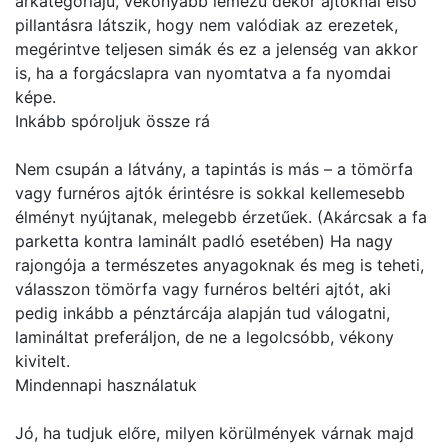
árkategóriájú, vékonyabb lemezű dekor ajtóknál első
pillantásra látszik, hogy nem valódiak az erezetek,
megérintve teljesen simák és ez a jelenség van akkor
is, ha a forgácslapra van nyomtatva a fa nyomdai
képe.
Inkább spóroljuk össze rá
Nem csupán a látvány, a tapintás is más – a tömörfa
vagy furnéros ajtók érintésre is sokkal kellemesebb
élményt nyújtanak, melegebb érzetűek. (Akárcsak a fa
parketta kontra laminált padló esetében) Ha nagy
rajongója a természetes anyagoknak és meg is teheti,
válasszon tömörfa vagy furnéros beltéri ajtót, aki
pedig inkább a pénztárcája alapján tud válogatni,
lamináltat preferáljon, de ne a legolcsóbb, vékony
kivitelt.
Mindennapi használatuk
Jó, ha tudjuk előre, milyen körülmények várnak majd