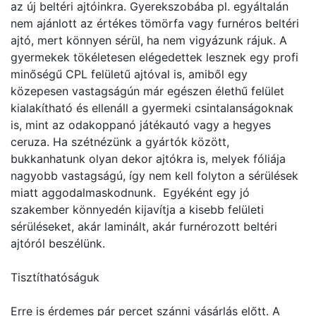
az új beltéri ajtóinkra. Gyerekszobába pl. egyáltalán
nem ajánlott az értékes tömörfa vagy furnéros beltéri
ajtó, mert könnyen sérül, ha nem vigyázunk rájuk. A
gyermekek tökéletesen elégedettek lesznek egy profi
minőségű CPL felületű ajtóval is, amiből egy
közepesen vastagságún már egészen élethű felület
kialakítható és ellenáll a gyermeki csintalanságoknak
is, mint az odakoppanó játékautó vagy a hegyes
ceruza. Ha szétnézünk a gyártók között,
bukkanhatunk olyan dekor ajtókra is, melyek fóliája
nagyobb vastagságú, így nem kell folyton a sérülések
miatt aggodalmaskodnunk. Egyéként egy jó
szakember könnyedén kijavítja a kisebb felületi
sérüléseket, akár laminált, akár furnérozott beltéri
ajtóról beszélünk.
Tisztíthatóságuk
Erre is érdemes pár percet szánni vásárlás előtt. A