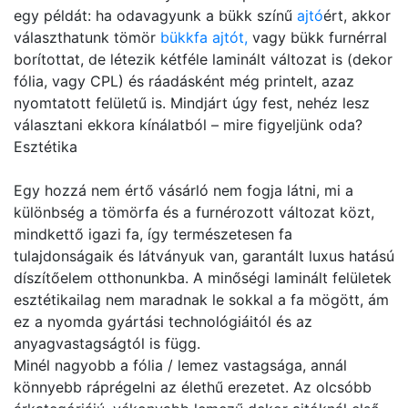
egy példát: ha odavagyunk a bükk színű
ajtó
ért, akkor
választhatunk tömör
bükkfa ajtót,
vagy bükk furnérral
borítottat, de létezik kétféle laminált változat is (dekor
fólia, vagy CPL) és ráadásként még printelt, azaz
nyomtatott felületű is. Mindjárt úgy fest, nehéz lesz
választani ekkora kínálatból – mire figyeljünk oda?
Esztétika
Egy hozzá nem értő vásárló nem fogja látni, mi a
különbség a tömörfa és a furnérozott változat közt,
mindkettő igazi fa, így természetesen fa
tulajdonságaik és látványuk van, garantált luxus hatású
díszítőelem otthonunkba. A minőségi laminált felületek
esztétikailag nem maradnak le sokkal a fa mögött, ám
ez a nyomda gyártási technológiáitól és az
anyagvastagságtól is függ.
Minél nagyobb a fólia / lemez vastagsága, annál
könnyebb ráprégelni az élethű erezetet. Az olcsóbb