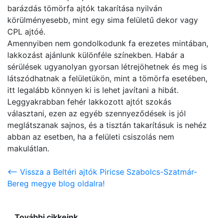
barázdás tömörfa ajtók takarítása nyilván
körülményesebb, mint egy sima felületű dekor vagy
CPL ajtóé.
Amennyiben nem gondolkodunk fa erezetes mintában,
lakkozást ajánlunk különféle színekben. Habár a
sérülések ugyanolyan gyorsan létrejöhetnek és meg is
látszódhatnak a felületükön, mint a tömörfa esetében,
itt legalább könnyen ki is lehet javítani a hibát.
Leggyakrabban fehér lakkozott ajtót szokás
választani, ezen az egyéb szennyeződések is jól
meglátszanak sajnos, és a tisztán takarításuk is nehéz
abban az esetben, ha a felületi csiszolás nem
makulátlan.
<-- Vissza a Beltéri ajtók Piricse Szabolcs-Szatmár-
Bereg megye blog oldalra!
További cikkeink