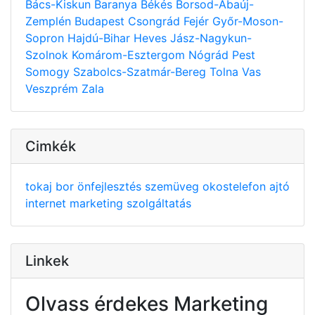
Bács-Kiskun
Baranya
Békés
Borsod-Abaúj-
Zemplén
Budapest
Csongrád
Fejér
Győr-Moson-
Sopron
Hajdú-Bihar
Heves
Jász-Nagykun-
Szolnok
Komárom-Esztergom
Nógrád
Pest
Somogy
Szabolcs-Szatmár-Bereg
Tolna
Vas
Veszprém
Zala
Cimkék
tokaj
bor
önfejlesztés
szemüveg
okostelefon
ajtó
internet
marketing
szolgáltatás
Linkek
Olvass érdekes Marketing