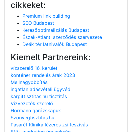
cikkeket:
Premium link building
SEO Budapest
Keresőoptimalizálás Budapest
Észak-Atlanti szerződés szervezete
Deák tér látnivalók Budapest
Kiemelt Partnereink:
vízszerelő 16. kerület
konténer rendelés árak 2023
Mellnagyobbítás
ingatlan adásvételi ügyvéd
kárpittisztitas.hu tisztítás
Vízvezeték szerelő
Hörmann garázskapuk
Szonyegtisztitas.hu
Pasarét Klinika lézeres zsírleszívás
Effix marketing ügynökség