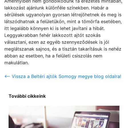
Amennyiben nem gondolkodunk fa erezetes mintában,
lakkozást ajánlunk különféle színekben. Habár a
sérülések ugyanolyan gyorsan létrejöhetnek és meg is
látszódhatnak a felületükön, mint a tömörfa esetében,
itt legalább könnyen ki is lehet javítani a hibát.
Leggyakrabban fehér lakkozott ajtót szokás
választani, ezen az egyéb szennyeződések is jól
meglátszanak sajnos, és a tisztán takarításuk is nehéz
abban az esetben, ha a felületi csiszolás nem
makulátlan.
<-- Vissza a Beltéri ajtók Somogy megye blog oldalra!
További cikkeink