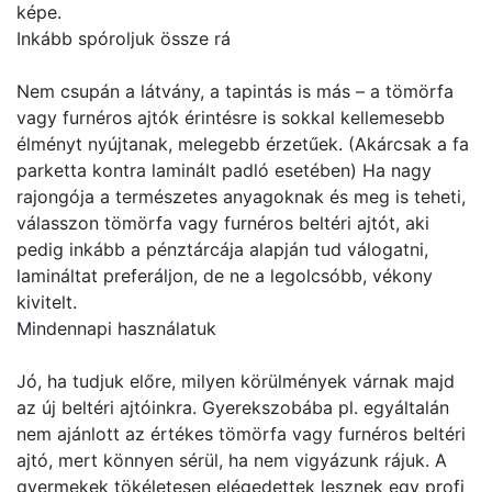
képe.
Inkább spóroljuk össze rá
Nem csupán a látvány, a tapintás is más – a tömörfa
vagy furnéros ajtók érintésre is sokkal kellemesebb
élményt nyújtanak, melegebb érzetűek. (Akárcsak a fa
parketta kontra laminált padló esetében) Ha nagy
rajongója a természetes anyagoknak és meg is teheti,
válasszon tömörfa vagy furnéros beltéri ajtót, aki
pedig inkább a pénztárcája alapján tud válogatni,
lamináltat preferáljon, de ne a legolcsóbb, vékony
kivitelt.
Mindennapi használatuk
Jó, ha tudjuk előre, milyen körülmények várnak majd
az új beltéri ajtóinkra. Gyerekszobába pl. egyáltalán
nem ajánlott az értékes tömörfa vagy furnéros beltéri
ajtó, mert könnyen sérül, ha nem vigyázunk rájuk. A
gyermekek tökéletesen elégedettek lesznek egy profi