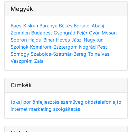
Megyék
Bács-Kiskun
Baranya
Békés
Borsod-Abaúj-
Zemplén
Budapest
Csongrád
Fejér
Győr-Moson-
Sopron
Hajdú-Bihar
Heves
Jász-Nagykun-
Szolnok
Komárom-Esztergom
Nógrád
Pest
Somogy
Szabolcs-Szatmár-Bereg
Tolna
Vas
Veszprém
Zala
Cimkék
tokaj
bor
önfejlesztés
szemüveg
okostelefon
ajtó
internet
marketing
szolgáltatás