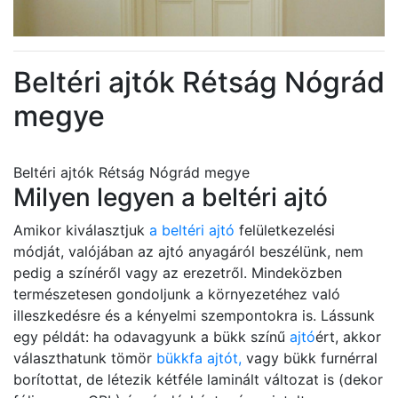
Beltéri ajtók Rétság Nógrád
megye
Beltéri ajtók Rétság Nógrád megye
Milyen legyen a beltéri ajtó
Amikor kiválasztjuk
a beltéri ajtó
felületkezelési
módját, valójában az ajtó anyagáról beszélünk, nem
pedig a színéről vagy az erezetről. Mindeközben
természetesen gondoljunk a környezetéhez való
illeszkedésre és a kényelmi szempontokra is. Lássunk
egy példát: ha odavagyunk a bükk színű
ajtó
ért, akkor
választhatunk tömör
bükkfa ajtót,
vagy bükk furnérral
borítottat, de létezik kétféle laminált változat is (dekor