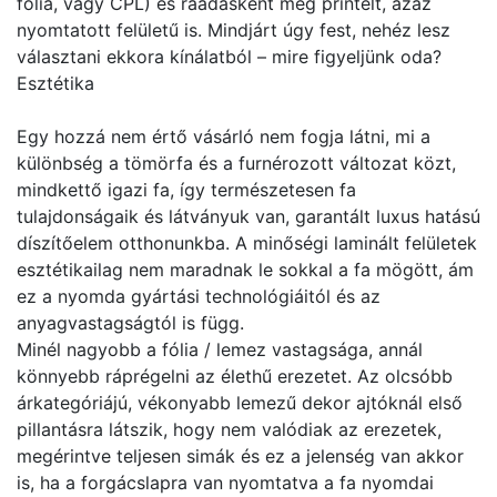
fólia, vagy CPL) és ráadásként még printelt, azaz
nyomtatott felületű is. Mindjárt úgy fest, nehéz lesz
választani ekkora kínálatból – mire figyeljünk oda?
Esztétika
Egy hozzá nem értő vásárló nem fogja látni, mi a
különbség a tömörfa és a furnérozott változat közt,
mindkettő igazi fa, így természetesen fa
tulajdonságaik és látványuk van, garantált luxus hatású
díszítőelem otthonunkba. A minőségi laminált felületek
esztétikailag nem maradnak le sokkal a fa mögött, ám
ez a nyomda gyártási technológiáitól és az
anyagvastagságtól is függ.
Minél nagyobb a fólia / lemez vastagsága, annál
könnyebb ráprégelni az élethű erezetet. Az olcsóbb
árkategóriájú, vékonyabb lemezű dekor ajtóknál első
pillantásra látszik, hogy nem valódiak az erezetek,
megérintve teljesen simák és ez a jelenség van akkor
is, ha a forgácslapra van nyomtatva a fa nyomdai