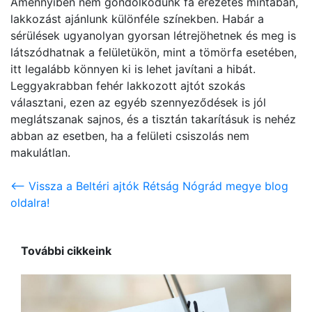
Amennyiben nem gondolkodunk fa erezetes mintában,
lakkozást ajánlunk különféle színekben. Habár a
sérülések ugyanolyan gyorsan létrejöhetnek és meg is
látszódhatnak a felületükön, mint a tömörfa esetében,
itt legalább könnyen ki is lehet javítani a hibát.
Leggyakrabban fehér lakkozott ajtót szokás
választani, ezen az egyéb szennyeződések is jól
meglátszanak sajnos, és a tisztán takarításuk is nehéz
abban az esetben, ha a felületi csiszolás nem
makulátlan.
<-- Vissza a Beltéri ajtók Rétság Nógrád megye blog
oldalra!
További cikkeink