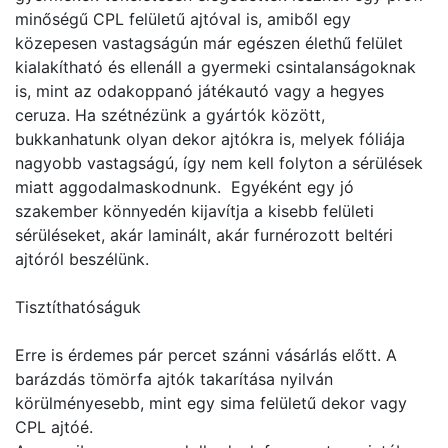
minőségű CPL felületű ajtóval is, amiből egy
közepesen vastagságún már egészen élethű felület
kialakítható és ellenáll a gyermeki csintalanságoknak
is, mint az odakoppanó játékautó vagy a hegyes
ceruza. Ha szétnézünk a gyártók között,
bukkanhatunk olyan dekor ajtókra is, melyek fóliája
nagyobb vastagságú, így nem kell folyton a sérülések
miatt aggodalmaskodnunk. Egyéként egy jó
szakember könnyedén kijavítja a kisebb felületi
sérüléseket, akár laminált, akár furnérozott beltéri
ajtóról beszélünk.
Tisztíthatóságuk
Erre is érdemes pár percet szánni vásárlás előtt. A
barázdás tömörfa ajtók takarítása nyilván
körülményesebb, mint egy sima felületű dekor vagy
CPL ajtóé.