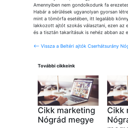
Amennyiben nem gondolkodunk fa erezetes m
Habár a sérülések ugyanolyan gyorsan létre
mint a tömörfa esetében, itt legalább könny
lakkozott ajtót szokás választani, ezen az
és a tisztán takarításuk is nehéz abban az e
<-- Vissza a Beltéri ajtók Cserhátsurány N
További cikkeink
Cikk marketing
Cikk 
Nógrád megye
Nógr