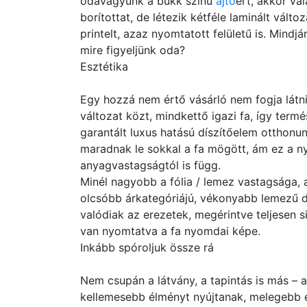
odavagyunk a bükk színű
ajtó
ért, akkor vá
borítottat, de létezik kétféle laminált vált
printelt, azaz nyomtatott felületű is. Mindjá
mire figyeljünk oda?
Esztétika
Egy hozzá nem értő vásárló nem fogja látni
változat közt, mindkettő igazi fa, így term
garantált luxus hatású díszítőelem otthonun
maradnak le sokkal a fa mögött, ám ez a n
anyagvastagságtól is függ.
Minél nagyobb a fólia / lemez vastagsága, 
olcsóbb árkategóriájú, vékonyabb lemezű de
valódiak az erezetek, megérintve teljesen s
van nyomtatva a fa nyomdai képe.
Inkább spóroljuk össze rá
Nem csupán a látvány, a tapintás is más – a
kellemesebb élményt nyújtanak, melegebb ér