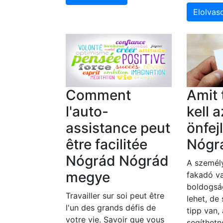
Elolva
Comment
Amit
l'auto-
kell a
assistance peut
önfej
être facilitée
Nógr
Nógrád Nógrád
A személy
megye
fakadó va
boldogsá
Travailler sur soi peut être
lehet, de
l'un des grands défis de
tipp van,
votre vie. Savoir que vous
segíthetn