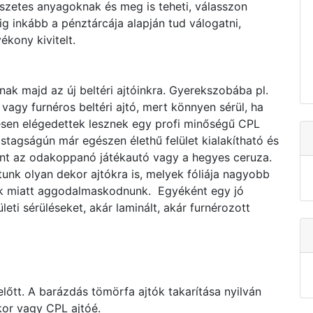
szetes anyagoknak és meg is teheti, válasszon
ig inkább a pénztárcája alapján tud válogatni,
ékony kivitelt.
nak majd az új beltéri ajtóinkra. Gyerekszobába pl.
vagy furnéros beltéri ajtó, mert könnyen sérül, ha
esen elégedettek lesznek egy profi minőségű CPL
astagságún már egészen élethű felület kialakítható és
mint az odakoppanó játékautó vagy a hegyes ceruza.
nk olyan dekor ajtókra is, melyek fóliája nagyobb
sek miatt aggodalmaskodnunk. Egyéként egy jó
eti sérüléseket, akár laminált, akár furnérozott
előtt. A barázdás tömörfa ajtók takarítása nyilván
kor vagy CPL ajtóé.