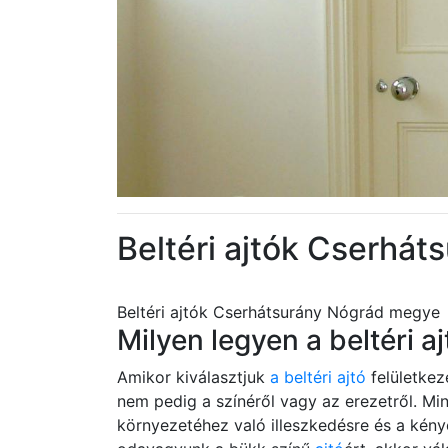
Beltéri ajtók Cserhá
Beltéri ajtók Cserhátsurány Nógrád megye
Milyen legyen a beltéri aj
Amikor kiválasztjuk
a beltéri ajtó
felületkez
nem pedig a színéről vagy az erezetről. M
környezetéhez való illeszkedésre és a kény