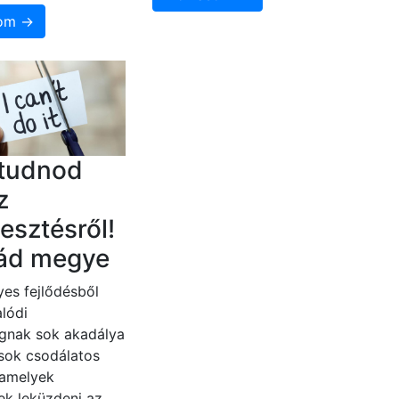
som →
 tudnod
z
lesztésről!
ád megye
es fejlődésből
lódi
gnak sok akadálya
 sok csodálatos
 amelyek
ek leküzdeni az