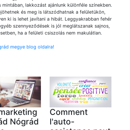
intában, lakkozást ajánlunk különféle színekben.
jöhetnek és meg is látszódhatnak a felületükön,
en ki is lehet javítani a hibát. Leggyakrabban fehér
 egyéb szennyeződések is jól meglátszanak sajnos,
setben, ha a felületi csiszolás nem makulátlan.
ógrád megye blog oldalra!
marketing
Comment
ád Nógrád
l'auto-