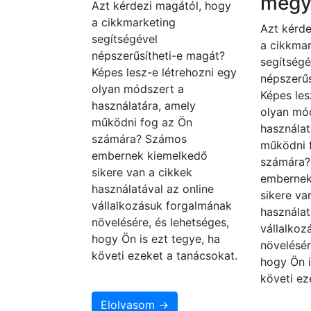
megy
Azt kérdezi magától, hogy
a cikkmarketing
Azt kérde
segítségével
a cikkmar
népszerűsítheti-e magát?
segítségé
Képes lesz-e létrehozni egy
népszerűs
olyan módszert a
Képes les
használatára, amely
olyan mó
működni fog az Ön
használat
számára? Számos
működni 
embernek kiemelkedő
számára
sikere van a cikkek
embernek
használatával az online
sikere va
vállalkozásuk forgalmának
használat
növelésére, és lehetséges,
vállalko
hogy Ön is ezt tegye, ha
növelésér
követi ezeket a tanácsokat.
hogy Ön i
követi ez
Elolvasom →