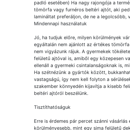
padló esetében) Ha nagy rajongója a termé
tömörfa vagy furnéros beltéri ajtót, aki ped
lamináltat preferáljon, de ne a legolcsóbb, v
Mindennapi használatuk
Jó, ha tudjuk előre, milyen körülmények vár
egyáltalán nem ajánlott az értékes tömörfa 
nem vigyázunk rájuk. A gyermekek tökélet
felületű ajtóval is, amiből egy közepesen v
ellenáll a gyermeki csintalanságoknak is, 
Ha szétnézünk a gyártók között, bukkanhatu
vastagságú, így nem kell folyton a sérülé
szakember könnyedén kijavítja a kisebb felül
beltéri ajtóról beszélünk.
Tisztíthatóságuk
Erre is érdemes pár percet szánni vásárlás 
körülményesebb, mint egy sima felületű de