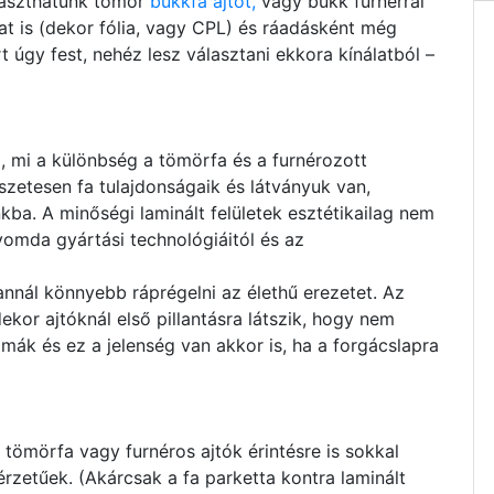
laszthatunk tömör
bükkfa ajtót,
vagy bükk furnérral
ozat is (dekor fólia, vagy CPL) és ráadásként még
rt úgy fest, nehéz lesz választani ekkora kínálatból –
, mi a különbség a tömörfa és a furnérozott
észetesen fa tulajdonságaik és látványuk van,
kba. A minőségi laminált felületek esztétikailag nem
yomda gyártási technológiáitól és az
annál könnyebb ráprégelni az élethű erezetet. Az
kor ajtóknál első pillantásra látszik, hogy nem
imák és ez a jelenség van akkor is, ha a forgácslapra
 tömörfa vagy furnéros ajtók érintésre is sokkal
zetűek. (Akárcsak a fa parketta kontra laminált