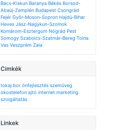
Bács-Kiskun
Baranya
Békés
Borsod-
Abaúj-Zemplén
Budapest
Csongrád
Fejér
Győr-Moson-Sopron
Hajdú-Bihar
Heves
Jász-Nagykun-Szolnok
Komárom-Esztergom
Nógrád
Pest
Somogy
Szabolcs-Szatmár-Bereg
Tolna
Vas
Veszprém
Zala
Cimkék
tokaj
bor
önfejlesztés
szemüveg
okostelefon
ajtó
internet
marketing
szolgáltatás
Linkek