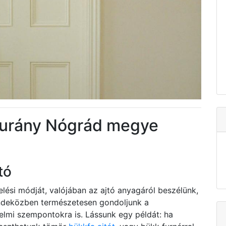
tsurány Nógrád megye
tó
elési módját, valójában az ajtó anyagáról beszélünk,
indeközben természetesen gondoljunk a
elmi szempontokra is. Lássunk egy példát: ha