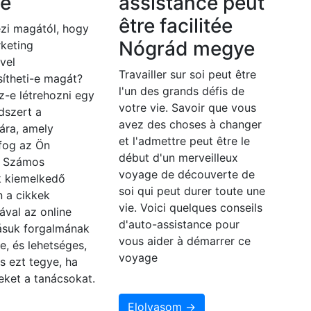
e
assistance peut
être facilitée
zi magától, hogy
Nógrád megye
keting
vel
Travailler sur soi peut être
ítheti-e magát?
l'un des grands défis de
z-e létrehozni egy
votre vie. Savoir que vous
dszert a
avez des choses à changer
ára, amely
et l'admettre peut être le
fog az Ön
début d'un merveilleux
? Számos
voyage de découverte de
 kiemelkedő
soi qui peut durer toute une
n a cikkek
vie. Voici quelques conseils
ával az online
d'auto-assistance pour
zásuk forgalmának
vous aider à démarrer ce
e, és lehetséges,
voyage
s ezt tegye, ha
eket a tanácsokat.
Elolvasom →