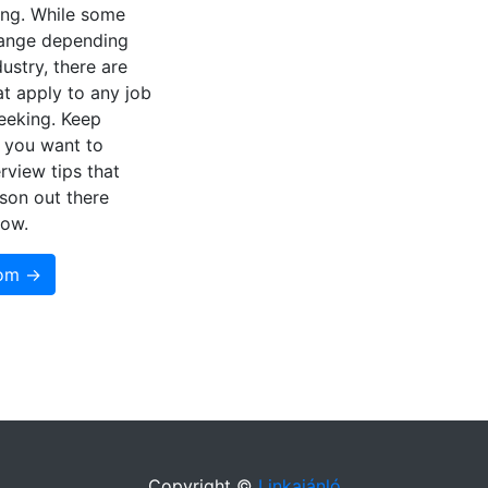
ing. While some
hange depending
dustry, there are
at apply to any job
eeking. Keep
f you want to
rview tips that
son out there
now.
som →
Copyright ©
Linkajánló