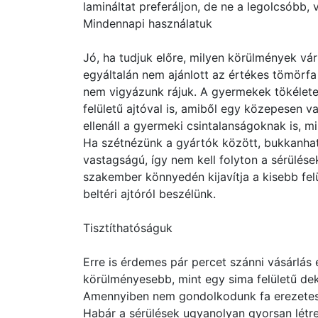
lamináltat preferáljon, de ne a legolcsóbb, v
Mindennapi használatuk
Jó, ha tudjuk előre, milyen körülmények vár
egyáltalán nem ajánlott az értékes tömörfa 
nem vigyázunk rájuk. A gyermekek tökélet
felületű ajtóval is, amiből egy közepesen v
ellenáll a gyermeki csintalanságoknak is, 
Ha szétnézünk a gyártók között, bukkanhatu
vastagságú, így nem kell folyton a sérülé
szakember könnyedén kijavítja a kisebb felül
beltéri ajtóról beszélünk.
Tisztíthatóságuk
Erre is érdemes pár percet szánni vásárlás 
körülményesebb, mint egy sima felületű de
Amennyiben nem gondolkodunk fa erezetes m
Habár a sérülések ugyanolyan gyorsan létre