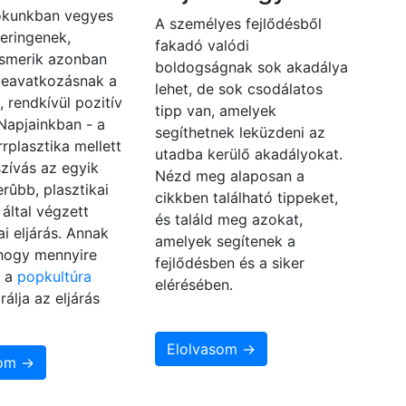
kunkban vegyes
A személyes fejlődésből
eringenek,
fakadó valódi
ismerik azonban
boldogságnak sok akadálya
beavatkozásnak a
lehet, de sok csodálatos
, rendkívül pozitív
tipp van, amelyek
 Napjainkban - a
segíthetnek leküzdeni az
rrplasztika mellett
utadba kerülő akadályokat.
eszívás az egyik
Nézd meg alaposan a
rûbb, plasztikai
cikkben található tippeket,
által végzett
és találd meg azokat,
i eljárás. Annak
amelyek segítenek a
 hogy mennyire
fejlődésben és a siker
, a
popkultúra
elérésében.
rálja az eljárás
Elolvasom →
som →