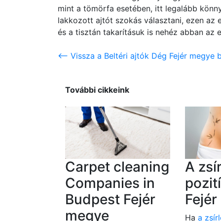
mint a tömörfa esetében, itt legalább könny
lakkozott ajtót szokás választani, ezen az
és a tisztán takarításuk is nehéz abban az e
<-- Vissza a Beltéri ajtók Dég Fejér megye b
További cikkeink
Carpet cleaning
A zsí
Companies in
pozit
Budpest Fejér
Fejé
megye
Ha
a zsír