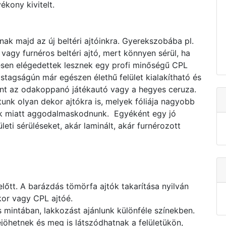
ékony kivitelt.
nak majd az új beltéri ajtóinkra. Gyerekszobába pl.
vagy furnéros beltéri ajtó, mert könnyen sérül, ha
esen elégedettek lesznek egy profi minőségű CPL
astagságún már egészen élethű felület kialakítható és
mint az odakoppanó játékautó vagy a hegyes ceruza.
nk olyan dekor ajtókra is, melyek fóliája nagyobb
sek miatt aggodalmaskodnunk. Egyéként egy jó
eti sérüléseket, akár laminált, akár furnérozott
előtt. A barázdás tömörfa ajtók takarítása nyilván
kor vagy CPL ajtóé.
intában, lakkozást ajánlunk különféle színekben.
jöhetnek és meg is látszódhatnak a felületükön,