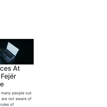
ces At
Fejér
e
e many people out
t are not aware of
 rules of