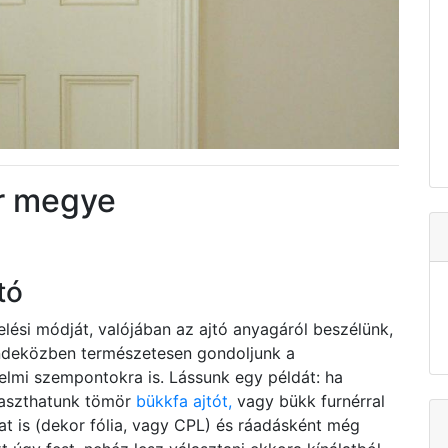
ér megye
tó
elési módját, valójában az ajtó anyagáról beszélünk,
indeközben természetesen gondoljunk a
elmi szempontokra is. Lássunk egy példát: ha
laszthatunk tömör
bükkfa ajtót,
vagy bükk furnérral
ozat is (dekor fólia, vagy CPL) és ráadásként még