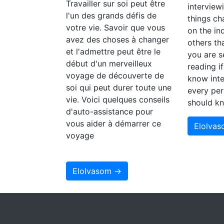
Travailler sur soi peut être
interview
l'un des grands défis de
things c
votre vie. Savoir que vous
on the in
avez des choses à changer
others th
et l'admettre peut être le
you are s
début d'un merveilleux
reading i
voyage de découverte de
know inte
soi qui peut durer toute une
every per
vie. Voici quelques conseils
should k
d'auto-assistance pour
vous aider à démarrer ce
Elolva
voyage
Elolvasom →