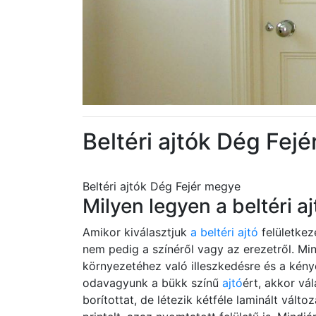
Beltéri ajtók Dég Fej
Beltéri ajtók Dég Fejér megye
Milyen legyen a beltéri aj
Amikor kiválasztjuk
a beltéri ajtó
felületkez
nem pedig a színéről vagy az erezetről. M
környezetéhez való illeszkedésre és a kény
odavagyunk a bükk színű
ajtó
ért, akkor vá
borítottat, de létezik kétféle laminált vált