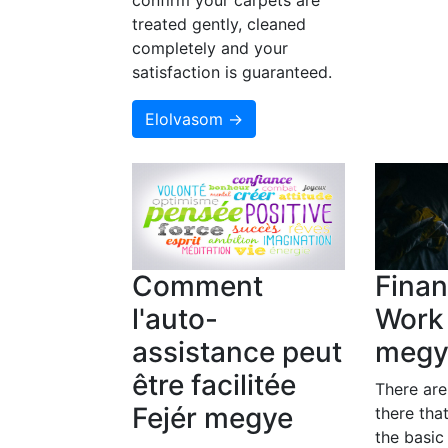
confirm your carpets are
treated gently, cleaned
completely and your
satisfaction is guaranteed.
Elolvasom →
Comment
Finan
l'auto-
Work 
assistance peut
megy
être facilitée
There ar
Fejér megye
there tha
the basic