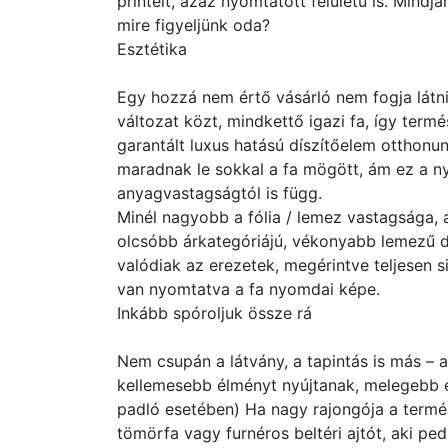
printelt, azaz nyomtatott felületű is. Mindjá
mire figyeljünk oda?
Esztétika
Egy hozzá nem értő vásárló nem fogja látni
változat közt, mindkettő igazi fa, így term
garantált luxus hatású díszítőelem otthonun
maradnak le sokkal a fa mögött, ám ez a n
anyagvastagságtól is függ.
Minél nagyobb a fólia / lemez vastagsága, 
olcsóbb árkategóriájú, vékonyabb lemezű de
valódiak az erezetek, megérintve teljesen s
van nyomtatva a fa nyomdai képe.
Inkább spóroljuk össze rá
Nem csupán a látvány, a tapintás is más – a
kellemesebb élményt nyújtanak, melegebb ér
padló esetében) Ha nagy rajongója a termé
tömörfa vagy furnéros beltéri ajtót, aki ped