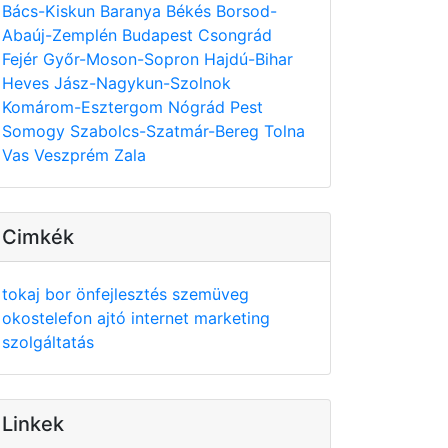
Bács-Kiskun
Baranya
Békés
Borsod-
Abaúj-Zemplén
Budapest
Csongrád
Fejér
Győr-Moson-Sopron
Hajdú-Bihar
Heves
Jász-Nagykun-Szolnok
Komárom-Esztergom
Nógrád
Pest
Somogy
Szabolcs-Szatmár-Bereg
Tolna
Vas
Veszprém
Zala
Cimkék
tokaj
bor
önfejlesztés
szemüveg
okostelefon
ajtó
internet
marketing
szolgáltatás
Linkek