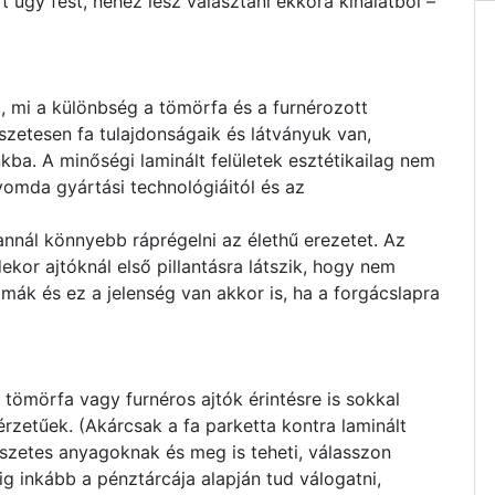
rt úgy fest, nehéz lesz választani ekkora kínálatból –
, mi a különbség a tömörfa és a furnérozott
észetesen fa tulajdonságaik és látványuk van,
kba. A minőségi laminált felületek esztétikailag nem
yomda gyártási technológiáitól és az
annál könnyebb ráprégelni az élethű erezetet. Az
kor ajtóknál első pillantásra látszik, hogy nem
imák és ez a jelenség van akkor is, ha a forgácslapra
 tömörfa vagy furnéros ajtók érintésre is sokkal
zetűek. (Akárcsak a fa parketta kontra laminált
szetes anyagoknak és meg is teheti, válasszon
ig inkább a pénztárcája alapján tud válogatni,