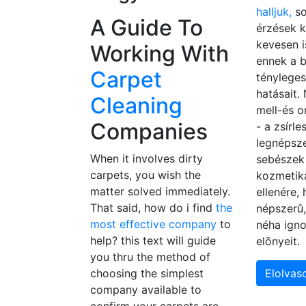
halljuk,
so
A Guide To
érzések k
kevesen 
Working With
ennek a 
Carpet
tényleges
hatásait.
Cleaning
mell-és o
Companies
- a zsírl
legnépsze
When it involves dirty
sebészek 
carpets, you wish the
kozmetika
matter solved immediately.
ellenére,
That said, how do i find
the
népszerû
most effective company
to
néha igno
help? this text will guide
elõnyeit.
you thru the method of
choosing the simplest
Elolva
company available to