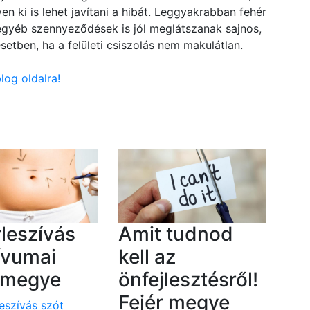
en ki is lehet javítani a hibát. Leggyakrabban fehér
 egyéb szennyeződések is jól meglátszanak sajnos,
setben, ha a felületi csiszolás nem makulátlan.
log oldalra!
rleszívás
Amit tudnod
ívumai
kell az
r megye
önfejlesztésről!
Fejér megye
leszívás szót