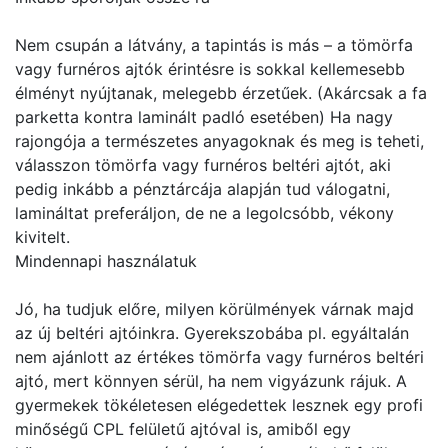
Nem csupán a látvány, a tapintás is más – a tömörfa
vagy furnéros ajtók érintésre is sokkal kellemesebb
élményt nyújtanak, melegebb érzetűek. (Akárcsak a fa
parketta kontra laminált padló esetében) Ha nagy
rajongója a természetes anyagoknak és meg is teheti,
válasszon tömörfa vagy furnéros beltéri ajtót, aki
pedig inkább a pénztárcája alapján tud válogatni,
lamináltat preferáljon, de ne a legolcsóbb, vékony
kivitelt.
Mindennapi használatuk
Jó, ha tudjuk előre, milyen körülmények várnak majd
az új beltéri ajtóinkra. Gyerekszobába pl. egyáltalán
nem ajánlott az értékes tömörfa vagy furnéros beltéri
ajtó, mert könnyen sérül, ha nem vigyázunk rájuk. A
gyermekek tökéletesen elégedettek lesznek egy profi
minőségű CPL felületű ajtóval is, amiből egy