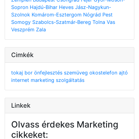
Sopron
Hajdú-Bihar
Heves
Jász-Nagykun-
Szolnok
Komárom-Esztergom
Nógrád
Pest
Somogy
Szabolcs-Szatmár-Bereg
Tolna
Vas
Veszprém
Zala
Cimkék
tokaj
bor
önfejlesztés
szemüveg
okostelefon
ajtó
internet
marketing
szolgáltatás
Linkek
Olvass érdekes Marketing
cikkeket: