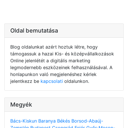
Oldal bemutatása
Blog oldalunkat azért hoztuk létre, hogy
támogassuk a hazai Kis- és középvállalkozások
Online jelenlétét a digitális marketing
legmodernebb eszközeinek felhasználásával. A
honlapunkon való megjelenéshez kérlek
jelentkezz be
kapcsolati
oldalunkon.
Megyék
Bács-Kiskun
Baranya
Békés
Borsod-Abaúj-
Zemplén
Budapest
Csongrád
Fejér
Győr-Moson-