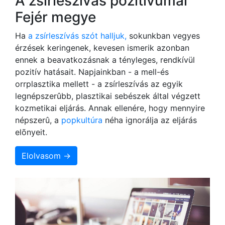
A zsírleszívás pozitívumai
Fejér megye
Ha
a zsírleszívás szót halljuk,
sokunkban vegyes
érzések keringenek, kevesen ismerik azonban
ennek a beavatkozásnak a tényleges, rendkívül
pozitív hatásait. Napjainkban - a mell-és
orrplasztika mellett - a zsírleszívás az egyik
legnépszerûbb, plasztikai sebészek által végzett
kozmetikai eljárás. Annak ellenére, hogy mennyire
népszerû, a
popkultúra
néha ignorálja az eljárás
elõnyeit.
Elolvasom →