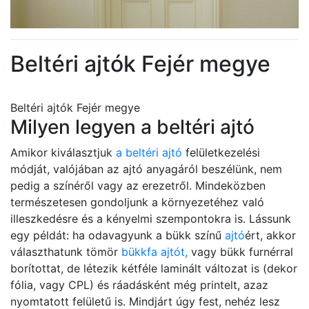
Beltéri ajtók Fejér megye
Beltéri ajtók Fejér megye
Milyen legyen a beltéri ajtó
Amikor kiválasztjuk
a beltéri ajtó
felületkezelési
módját, valójában az ajtó anyagáról beszélünk, nem
pedig a színéről vagy az erezetről. Mindeközben
természetesen gondoljunk a környezetéhez való
illeszkedésre és a kényelmi szempontokra is. Lássunk
egy példát: ha odavagyunk a bükk színű
ajtó
ért, akkor
választhatunk tömör
bükkfa ajtót,
vagy bükk furnérral
borítottat, de létezik kétféle laminált változat is (dekor
fólia, vagy CPL) és ráadásként még printelt, azaz
nyomtatott felületű is. Mindjárt úgy fest, nehéz lesz