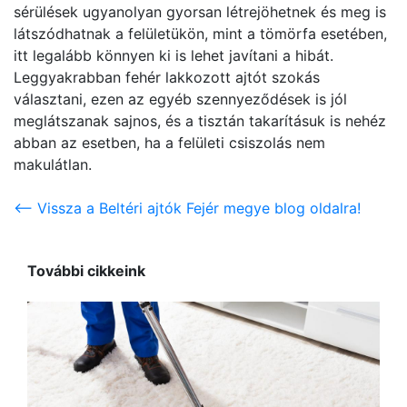
sérülések ugyanolyan gyorsan létrejöhetnek és meg is
látszódhatnak a felületükön, mint a tömörfa esetében,
itt legalább könnyen ki is lehet javítani a hibát.
Leggyakrabban fehér lakkozott ajtót szokás
választani, ezen az egyéb szennyeződések is jól
meglátszanak sajnos, és a tisztán takarításuk is nehéz
abban az esetben, ha a felületi csiszolás nem
makulátlan.
<-- Vissza a Beltéri ajtók Fejér megye blog oldalra!
További cikkeink