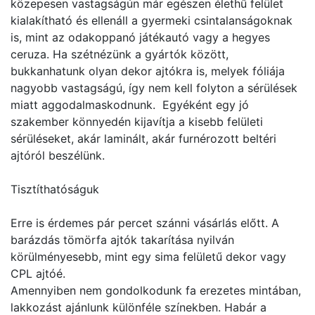
közepesen vastagságún már egészen élethű felület
kialakítható és ellenáll a gyermeki csintalanságoknak
is, mint az odakoppanó játékautó vagy a hegyes
ceruza. Ha szétnézünk a gyártók között,
bukkanhatunk olyan dekor ajtókra is, melyek fóliája
nagyobb vastagságú, így nem kell folyton a sérülések
miatt aggodalmaskodnunk. Egyéként egy jó
szakember könnyedén kijavítja a kisebb felületi
sérüléseket, akár laminált, akár furnérozott beltéri
ajtóról beszélünk.
Tisztíthatóságuk
Erre is érdemes pár percet szánni vásárlás előtt. A
barázdás tömörfa ajtók takarítása nyilván
körülményesebb, mint egy sima felületű dekor vagy
CPL ajtóé.
Amennyiben nem gondolkodunk fa erezetes mintában,
lakkozást ajánlunk különféle színekben. Habár a