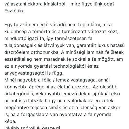
választani ekkora kínálatból – mire figyeljünk oda?
Esztétika
Egy hozzá nem értő vásárló nem fogja látni, mi a
különbség a tömörfa és a furnérozott változat közt,
mindkettő igazi fa, így természetesen fa
tulajdonságaik és látványuk van, garantált luxus hatású
díszítőelem otthonunkba. A minőségi laminált felületek
esztétikailag nem maradnak le sokkal a fa mögött, ám
ez a nyomda gyártási technológiáitól és az
anyagvastagságtól is függ.
Minél nagyobb a fólia / lemez vastagsága, annál
könnyebb ráprégelni az élethű erezetet. Az olcsóbb
árkategóriájú, vékonyabb lemezű dekor ajtóknál első
pillantásra látszik, hogy nem valódiak az erezetek,
megérintve teljesen simák és ez a jelenség van akkor
is, ha a forgácslapra van nyomtatva a fa nyomdai
képe.
Inkább spóroljuk össze rá