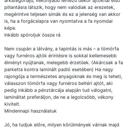
árkategóriájú, vékonyabb lemezű dekor ajtóknál első
pillantásra látszik, hogy nem valódiak az erezetek,
megérintve teljesen simák és ez a jelenség van akkor
is, ha a forgácslapra van nyomtatva a fa nyomdai
képe.
Inkább spóroljuk össze rá
Nem csupán a látvány, a tapintás is más – a tömörfa
vagy furnéros ajtók érintésre is sokkal kellemesebb
élményt nyújtanak, melegebb érzetűek. (Akárcsak a fa
parketta kontra laminált padló esetében) Ha nagy
rajongója a természetes anyagoknak és meg is teheti,
válasszon tömörfa vagy furnéros beltéri ajtót, aki
pedig inkább a pénztárcája alapján tud válogatni,
lamináltat preferáljon, de ne a legolcsóbb, vékony
kivitelt.
Mindennapi használatuk
Jó, ha tudjuk előre, milyen körülmények várnak majd