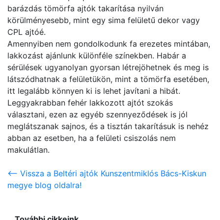
barázdás tömörfa ajtók takarítása nyilván
körülményesebb, mint egy sima felületű dekor vagy
CPL ajtóé.
Amennyiben nem gondolkodunk fa erezetes mintában,
lakkozást ajánlunk különféle színekben. Habár a
sérülések ugyanolyan gyorsan létrejöhetnek és meg is
látszódhatnak a felületükön, mint a tömörfa esetében,
itt legalább könnyen ki is lehet javítani a hibát.
Leggyakrabban fehér lakkozott ajtót szokás
választani, ezen az egyéb szennyeződések is jól
meglátszanak sajnos, és a tisztán takarításuk is nehéz
abban az esetben, ha a felületi csiszolás nem
makulátlan.
<-- Vissza a Beltéri ajtók Kunszentmiklós Bács-Kiskun
megye blog oldalra!
További cikkeink