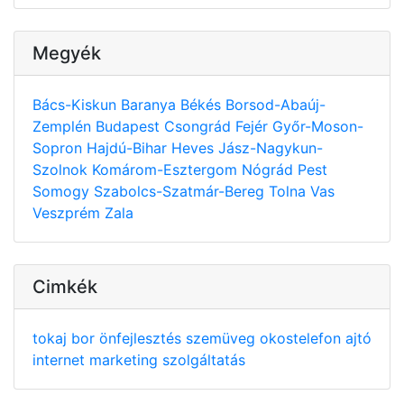
Megyék
Bács-Kiskun
Baranya
Békés
Borsod-Abaúj-
Zemplén
Budapest
Csongrád
Fejér
Győr-Moson-
Sopron
Hajdú-Bihar
Heves
Jász-Nagykun-
Szolnok
Komárom-Esztergom
Nógrád
Pest
Somogy
Szabolcs-Szatmár-Bereg
Tolna
Vas
Veszprém
Zala
Cimkék
tokaj
bor
önfejlesztés
szemüveg
okostelefon
ajtó
internet
marketing
szolgáltatás