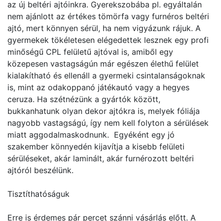
az új beltéri ajtóinkra. Gyerekszobába pl. egyáltalán
nem ajánlott az értékes tömörfa vagy furnéros beltéri
ajtó, mert könnyen sérül, ha nem vigyázunk rájuk. A
gyermekek tökéletesen elégedettek lesznek egy profi
minőségű CPL felületű ajtóval is, amiből egy
közepesen vastagságún már egészen élethű felület
kialakítható és ellenáll a gyermeki csintalanságoknak
is, mint az odakoppanó játékautó vagy a hegyes
ceruza. Ha szétnézünk a gyártók között,
bukkanhatunk olyan dekor ajtókra is, melyek fóliája
nagyobb vastagságú, így nem kell folyton a sérülések
miatt aggodalmaskodnunk. Egyéként egy jó
szakember könnyedén kijavítja a kisebb felületi
sérüléseket, akár laminált, akár furnérozott beltéri
ajtóról beszélünk.
Tisztíthatóságuk
Erre is érdemes pár percet szánni vásárlás előtt. A