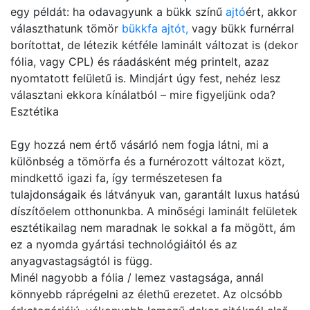
egy példát: ha odavagyunk a bükk színű
ajtó
ért, akkor
választhatunk tömör
bükkfa ajtót,
vagy bükk furnérral
borítottat, de létezik kétféle laminált változat is (dekor
fólia, vagy CPL) és ráadásként még printelt, azaz
nyomtatott felületű is. Mindjárt úgy fest, nehéz lesz
választani ekkora kínálatból – mire figyeljünk oda?
Esztétika
Egy hozzá nem értő vásárló nem fogja látni, mi a
különbség a tömörfa és a furnérozott változat közt,
mindkettő igazi fa, így természetesen fa
tulajdonságaik és látványuk van, garantált luxus hatású
díszítőelem otthonunkba. A minőségi laminált felületek
esztétikailag nem maradnak le sokkal a fa mögött, ám
ez a nyomda gyártási technológiáitól és az
anyagvastagságtól is függ.
Minél nagyobb a fólia / lemez vastagsága, annál
könnyebb ráprégelni az élethű erezetet. Az olcsóbb