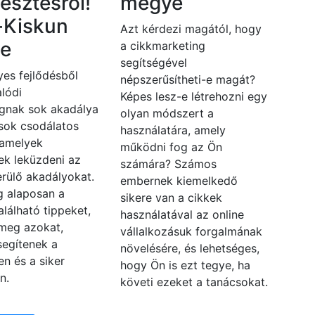
lesztésről!
megye
-Kiskun
Azt kérdezi magától, hogy
e
a cikkmarketing
segítségével
es fejlődésből
népszerűsítheti-e magát?
lódi
Képes lesz-e létrehozni egy
gnak sok akadálya
olyan módszert a
 sok csodálatos
használatára, amely
 amelyek
működni fog az Ön
ek leküzdeni az
számára? Számos
rülő akadályokat.
embernek kiemelkedő
 alaposan a
sikere van a cikkek
alálható tippeket,
használatával az online
 meg azokat,
vállalkozásuk forgalmának
segítenek a
növelésére, és lehetséges,
en és a siker
hogy Ön is ezt tegye, ha
n.
követi ezeket a tanácsokat.