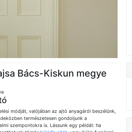
majsa Bács-Kiskun megye
ye
tó
elési módját, valójában az ajtó anyagáról beszélünk,
indeközben természetesen gondoljunk a
elmi szempontokra is. Lássunk egy példát: ha