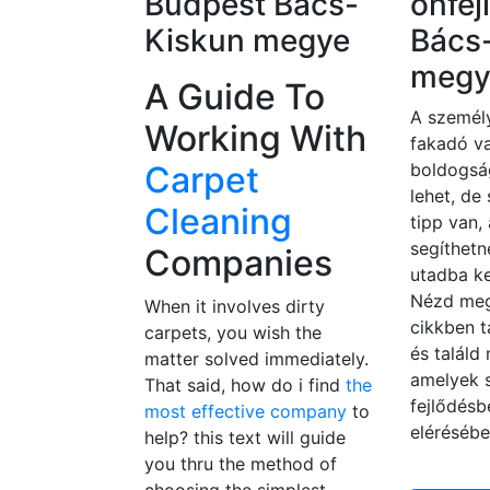
Budpest Bács-
önfej
Kiskun megye
Bács
megy
A Guide To
A személy
Working With
fakadó va
Carpet
boldogsá
lehet, de
Cleaning
tipp van,
segíthetn
Companies
utadba ke
Nézd meg
When it involves dirty
cikkben t
carpets, you wish the
és találd
matter solved immediately.
amelyek 
That said, how do i find
the
fejlődésb
most effective company
to
elérésébe
help? this text will guide
you thru the method of