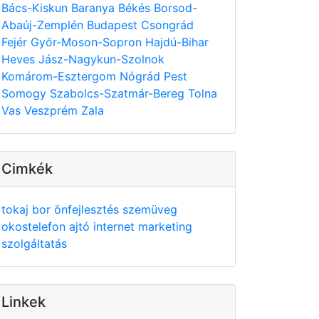
Bács-Kiskun
Baranya
Békés
Borsod-
Abaúj-Zemplén
Budapest
Csongrád
Fejér
Győr-Moson-Sopron
Hajdú-Bihar
Heves
Jász-Nagykun-Szolnok
Komárom-Esztergom
Nógrád
Pest
Somogy
Szabolcs-Szatmár-Bereg
Tolna
Vas
Veszprém
Zala
Cimkék
tokaj
bor
önfejlesztés
szemüveg
okostelefon
ajtó
internet
marketing
szolgáltatás
Linkek