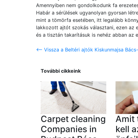
Amennyiben nem gondolkodunk fa erezetes m
Habár a sérülések ugyanolyan gyorsan létre
mint a tömörfa esetében, itt legalább könny
lakkozott ajtót szokás választani, ezen az
és a tisztán takarításuk is nehéz abban az e
<-- Vissza a Beltéri ajtók Kiskunmajsa Bács
További cikkeink
Carpet cleaning
Amit
Companies in
kell a