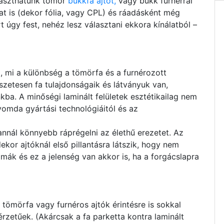
laszthatunk tömör
bükkfa ajtót,
vagy bükk furnérral
ozat is (dekor fólia, vagy CPL) és ráadásként még
rt úgy fest, nehéz lesz választani ekkora kínálatból –
, mi a különbség a tömörfa és a furnérozott
észetesen fa tulajdonságaik és látványuk van,
kba. A minőségi laminált felületek esztétikailag nem
yomda gyártási technológiáitól és az
annál könnyebb ráprégelni az élethű erezetet. Az
kor ajtóknál első pillantásra látszik, hogy nem
imák és ez a jelenség van akkor is, ha a forgácslapra
 tömörfa vagy furnéros ajtók érintésre is sokkal
zetűek. (Akárcsak a fa parketta kontra laminált