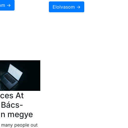
som →
Elolvasom →
ces At
 Bács-
un megye
e many people out