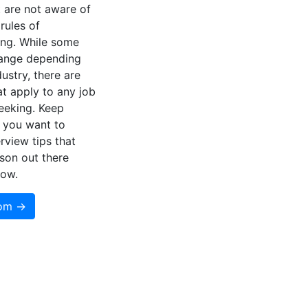
t are not aware of
 rules of
ing. While some
hange depending
dustry, there are
at apply to any job
eeking. Keep
f you want to
rview tips that
son out there
now.
som →