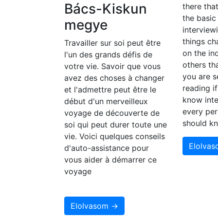
Bács-Kiskun
there tha
the basic
megye
interview
things c
Travailler sur soi peut être
on the in
l'un des grands défis de
others th
votre vie. Savoir que vous
you are s
avez des choses à changer
reading i
et l'admettre peut être le
know inte
début d'un merveilleux
every per
voyage de découverte de
should k
soi qui peut durer toute une
vie. Voici quelques conseils
Elolva
d'auto-assistance pour
vous aider à démarrer ce
voyage
Elolvasom →