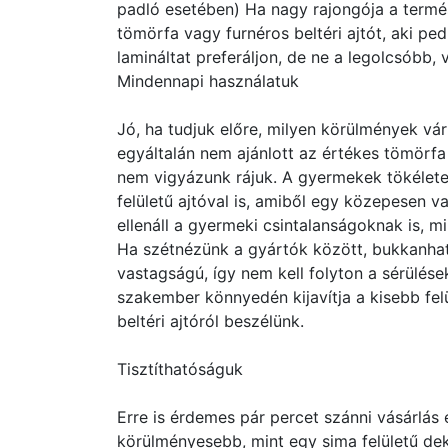
padló esetében) Ha nagy rajongója a termé
tömörfa vagy furnéros beltéri ajtót, aki ped
lamináltat preferáljon, de ne a legolcsóbb, v
Mindennapi használatuk
Jó, ha tudjuk előre, milyen körülmények vár
egyáltalán nem ajánlott az értékes tömörfa 
nem vigyázunk rájuk. A gyermekek tökélet
felületű ajtóval is, amiből egy közepesen v
ellenáll a gyermeki csintalanságoknak is, 
Ha szétnézünk a gyártók között, bukkanhatu
vastagságú, így nem kell folyton a sérülé
szakember könnyedén kijavítja a kisebb felül
beltéri ajtóról beszélünk.
Tisztíthatóságuk
Erre is érdemes pár percet szánni vásárlás 
körülményesebb, mint egy sima felületű de