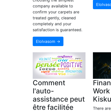
choosing the simplest
Elolva
company available to
confirm your carpets are
treated gently, cleaned
completely and your
satisfaction is guaranteed.
Elolvasom →
Comment
Finan
l'auto-
Work
assistance peut
Kisk
être facilitée
There ar