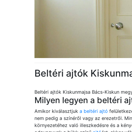
Beltéri ajtók Kiskun
Beltéri ajtók Kiskunmajsa Bács-Kiskun meg
Milyen legyen a beltéri aj
Amikor kiválasztjuk
a beltéri ajtó
felületkez
nem pedig a színéről vagy az erezetről. M
környezetéhez való illeszkedésre és a kény