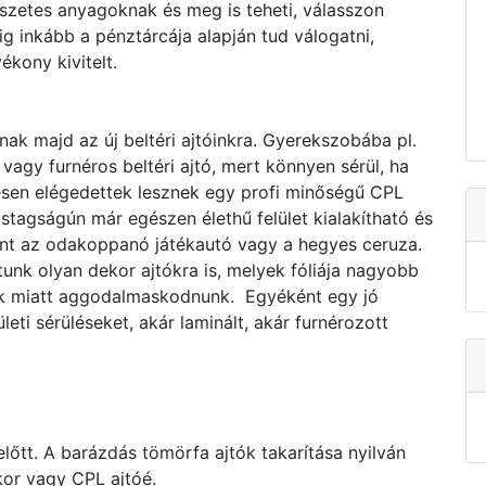
szetes anyagoknak és meg is teheti, válasszon
ig inkább a pénztárcája alapján tud válogatni,
ékony kivitelt.
nak majd az új beltéri ajtóinkra. Gyerekszobába pl.
vagy furnéros beltéri ajtó, mert könnyen sérül, ha
esen elégedettek lesznek egy profi minőségű CPL
astagságún már egészen élethű felület kialakítható és
mint az odakoppanó játékautó vagy a hegyes ceruza.
nk olyan dekor ajtókra is, melyek fóliája nagyobb
sek miatt aggodalmaskodnunk. Egyéként egy jó
eti sérüléseket, akár laminált, akár furnérozott
előtt. A barázdás tömörfa ajtók takarítása nyilván
kor vagy CPL ajtóé.