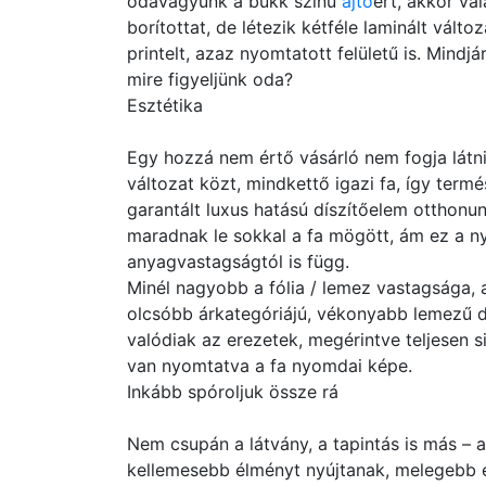
odavagyunk a bükk színű
ajtó
ért, akkor vá
borítottat, de létezik kétféle laminált vált
printelt, azaz nyomtatott felületű is. Mindjá
mire figyeljünk oda?
Esztétika
Egy hozzá nem értő vásárló nem fogja látni
változat közt, mindkettő igazi fa, így term
garantált luxus hatású díszítőelem otthonun
maradnak le sokkal a fa mögött, ám ez a n
anyagvastagságtól is függ.
Minél nagyobb a fólia / lemez vastagsága, 
olcsóbb árkategóriájú, vékonyabb lemezű de
valódiak az erezetek, megérintve teljesen s
van nyomtatva a fa nyomdai képe.
Inkább spóroljuk össze rá
Nem csupán a látvány, a tapintás is más – a
kellemesebb élményt nyújtanak, melegebb ér