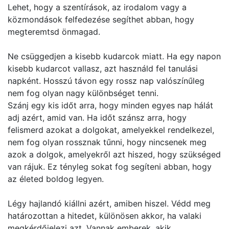
Lehet, hogy a szentírások, az irodalom vagy a
közmondások felfedezése segíthet abban, hogy
megteremtsd önmagad.
Ne csüggedjen a kisebb kudarcok miatt. Ha egy napon
kisebb kudarcot vallasz, azt használd fel tanulási
napként. Hosszú távon egy rossz nap valószínűleg
nem fog olyan nagy különbséget tenni.
Szánj egy kis időt arra, hogy minden egyes nap hálát
adj azért, amid van. Ha időt szánsz arra, hogy
felismerd azokat a dolgokat, amelyekkel rendelkezel,
nem fog olyan rossznak tűnni, hogy nincsenek meg
azok a dolgok, amelyekről azt hiszed, hogy szükséged
van rájuk. Ez tényleg sokat fog segíteni abban, hogy
az életed boldog legyen.
Légy hajlandó kiállni azért, amiben hiszel. Védd meg
határozottan a hitedet, különösen akkor, ha valaki
megkérdőjelezi azt. Vannak emberek, akik