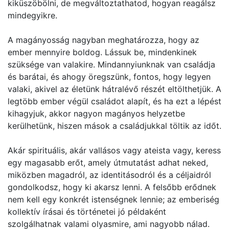
kiküszöbölni, de megváltoztathatod, hogyan reagálsz
mindegyikre.
A magányosság nagyban meghatározza, hogy az
ember mennyire boldog. Lássuk be, mindenkinek
szüksége van valakire. Mindannyiunknak van családja
és barátai, és ahogy öregszünk, fontos, hogy legyen
valaki, akivel az életünk hátralévő részét eltölthetjük. A
legtöbb ember végül családot alapít, és ha ezt a lépést
kihagyjuk, akkor nagyon magányos helyzetbe
kerülhetünk, hiszen mások a családjukkal töltik az időt.
Akár spirituális, akár vallásos vagy ateista vagy, keress
egy magasabb erőt, amely útmutatást adhat neked,
miközben magadról, az identitásodról és a céljaidról
gondolkodsz, hogy ki akarsz lenni. A felsőbb erődnek
nem kell egy konkrét istenségnek lennie; az emberiség
kollektív írásai és történetei jó példaként
szolgálhatnak valami olyasmire, ami nagyobb nálad.