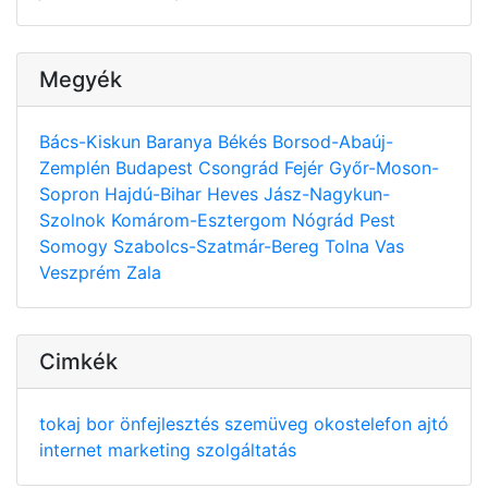
Megyék
Bács-Kiskun
Baranya
Békés
Borsod-Abaúj-
Zemplén
Budapest
Csongrád
Fejér
Győr-Moson-
Sopron
Hajdú-Bihar
Heves
Jász-Nagykun-
Szolnok
Komárom-Esztergom
Nógrád
Pest
Somogy
Szabolcs-Szatmár-Bereg
Tolna
Vas
Veszprém
Zala
Cimkék
tokaj
bor
önfejlesztés
szemüveg
okostelefon
ajtó
internet
marketing
szolgáltatás