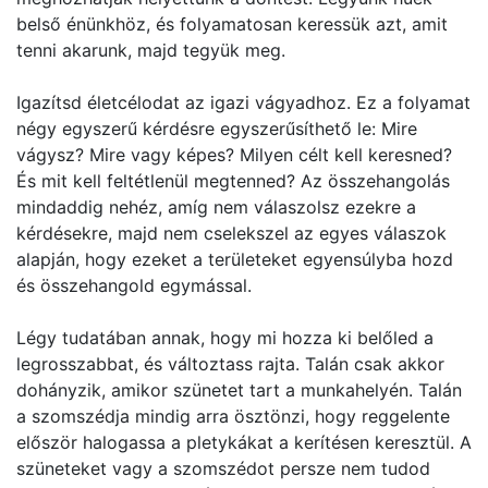
belső énünkhöz, és folyamatosan keressük azt, amit
tenni akarunk, majd tegyük meg.
Igazítsd életcélodat az igazi vágyadhoz. Ez a folyamat
négy egyszerű kérdésre egyszerűsíthető le: Mire
vágysz? Mire vagy képes? Milyen célt kell keresned?
És mit kell feltétlenül megtenned? Az összehangolás
mindaddig nehéz, amíg nem válaszolsz ezekre a
kérdésekre, majd nem cselekszel az egyes válaszok
alapján, hogy ezeket a területeket egyensúlyba hozd
és összehangold egymással.
Légy tudatában annak, hogy mi hozza ki belőled a
legrosszabbat, és változtass rajta. Talán csak akkor
dohányzik, amikor szünetet tart a munkahelyén. Talán
a szomszédja mindig arra ösztönzi, hogy reggelente
először halogassa a pletykákat a kerítésen keresztül. A
szüneteket vagy a szomszédot persze nem tudod