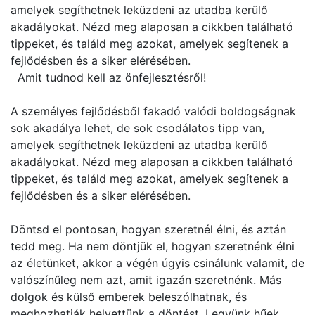
amelyek segíthetnek leküzdeni az utadba kerülő
akadályokat. Nézd meg alaposan a cikkben található
tippeket, és találd meg azokat, amelyek segítenek a
fejlődésben és a siker elérésében.
Amit tudnod kell az önfejlesztésről!
A személyes fejlődésből fakadó valódi boldogságnak
sok akadálya lehet, de sok csodálatos tipp van,
amelyek segíthetnek leküzdeni az utadba kerülő
akadályokat. Nézd meg alaposan a cikkben található
tippeket, és találd meg azokat, amelyek segítenek a
fejlődésben és a siker elérésében.
Döntsd el pontosan, hogyan szeretnél élni, és aztán
tedd meg. Ha nem döntjük el, hogyan szeretnénk élni
az életünket, akkor a végén úgyis csinálunk valamit, de
valószínűleg nem azt, amit igazán szeretnénk. Más
dolgok és külső emberek beleszólhatnak, és
meghozhatják helyettünk a döntést. Legyünk hűek