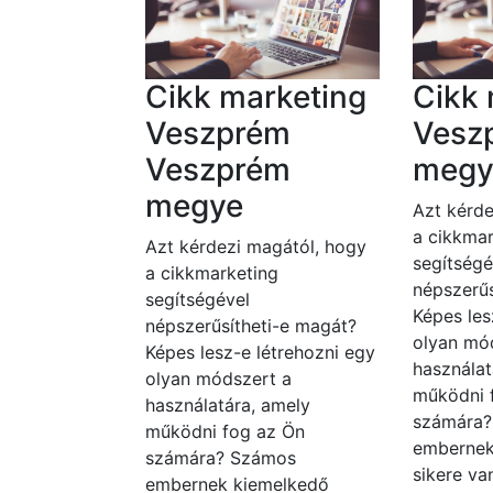
Cikk marketing
Cikk 
Veszprém
Vesz
Veszprém
megy
megye
Azt kérde
a cikkmar
Azt kérdezi magától, hogy
segítségé
a cikkmarketing
népszerűs
segítségével
Képes les
népszerűsítheti-e magát?
olyan mó
Képes lesz-e létrehozni egy
használat
olyan módszert a
működni 
használatára, amely
számára
működni fog az Ön
embernek
számára? Számos
sikere va
embernek kiemelkedő