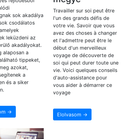
es fejlődésből
lódi
Travailler sur soi peut être
gnak sok akadálya
l'un des grands défis de
 sok csodálatos
votre vie. Savoir que vous
 amelyek
avez des choses à changer
ek leküzdeni az
et l'admettre peut être le
rülő akadályokat.
début d'un merveilleux
 alaposan a
voyage de découverte de
alálható tippeket,
soi qui peut durer toute une
 meg azokat,
vie. Voici quelques conseils
segítenek a
d'auto-assistance pour
en és a siker
vous aider à démarrer ce
n.
voyage
som →
Elolvasom →