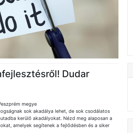
nfejlesztésről! Dudar
r Veszprém megye
dogságnak sok akadálya lehet, de sok csodálatos
z utadba kerülő akadályokat. Nézd meg alaposan a
zokat, amelyek segítenek a fejlődésben és a siker