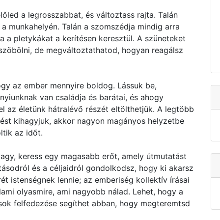
őled a legrosszabbat, és változtass rajta. Talán
t a munkahelyén. Talán a szomszédja mindig arra
a a pletykákat a kerítésen keresztül. A szüneteket
zöbölni, de megváltoztathatod, hogyan reagálsz
y az ember mennyire boldog. Lássuk be,
nyiunknak van családja és barátai, és ahogy
l az életünk hátralévő részét eltölthetjük. A legtöbb
épést kihagyjuk, akkor nagyon magányos helyzetbe
tik az időt.
a vagy, keress egy magasabb erőt, amely útmutatást
ásodról és a céljaidról gondolkodsz, hogy ki akarsz
ét istenségnek lennie; az emberiség kollektív írásai
alami olyasmire, ami nagyobb nálad. Lehet, hogy a
sok felfedezése segíthet abban, hogy megteremtsd