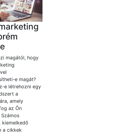
marketing
prém
e
zi magától, hogy
keting
vel
ítheti-e magát?
z-e létrehozni egy
dszert a
ára, amely
fog az Ön
? Számos
 kiemelkedő
n a cikkek