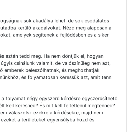
dogságnak sok akadálya lehet, de sok csodálatos
z utadba kerülő akadályokat. Nézd meg alaposan a
zokat, amelyek segítenek a fejlődésben és a siker
 és aztán tedd meg. Ha nem döntjük el, hogyan
 úgyis csinálunk valamit, de valószínűleg nem azt,
ső emberek beleszólhatnak, és meghozhatják
nünkhöz, és folyamatosan keressük azt, amit tenni
z a folyamat négy egyszerű kérdésre egyszerűsíthető
lt kell keresned? És mit kell feltétlenül megtenned?
em válaszolsz ezekre a kérdésekre, majd nem
 ezeket a területeket egyensúlyba hozd és