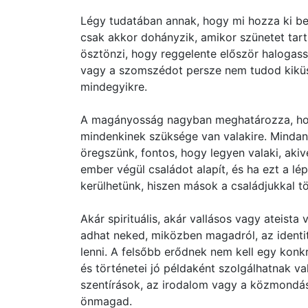
Légy tudatában annak, hogy mi hozza ki bel
csak akkor dohányzik, amikor szünetet tar
ösztönzi, hogy reggelente először halogass
vagy a szomszédot persze nem tudod kiküs
mindegyikre.
A magányosság nagyban meghatározza, hog
mindenkinek szüksége van valakire. Mindan
öregszünk, fontos, hogy legyen valaki, akive
ember végül családot alapít, és ha ezt a l
kerülhetünk, hiszen mások a családjukkal töl
Akár spirituális, akár vallásos vagy ateist
adhat neked, miközben magadról, az identit
lenni. A felsőbb erődnek nem kell egy konkr
és történetei jó példaként szolgálhatnak v
szentírások, az irodalom vagy a közmondá
önmagad.