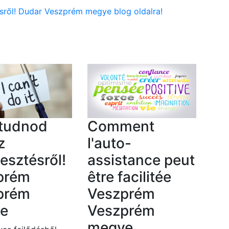
tésről! Dudar Veszprém megye blog oldalra!
 tudnod
Comment
z
l'auto-
lesztésről!
assistance peut
prém
être facilitée
prém
Veszprém
e
Veszprém
megye