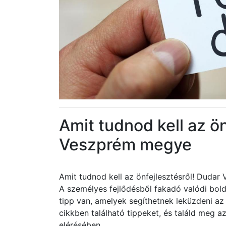
Amit tudnod kell az ö
Veszprém megye
Amit tudnod kell az önfejlesztésről! Duda
A személyes fejlődésből fakadó valódi bol
tipp van, amelyek segíthetnek leküzdeni a
cikkben található tippeket, és találd meg a
elérésében.