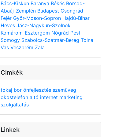
Bács-Kiskun
Baranya
Békés
Borsod-
Abaúj-Zemplén
Budapest
Csongrád
Fejér
Győr-Moson-Sopron
Hajdú-Bihar
Heves
Jász-Nagykun-Szolnok
Komárom-Esztergom
Nógrád
Pest
Somogy
Szabolcs-Szatmár-Bereg
Tolna
Vas
Veszprém
Zala
Cimkék
tokaj
bor
önfejlesztés
szemüveg
okostelefon
ajtó
internet
marketing
szolgáltatás
Linkek