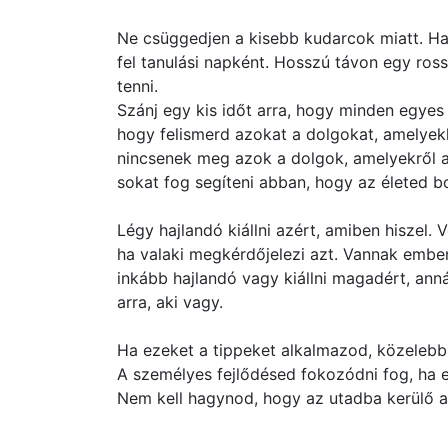
Ne csüggedjen a kisebb kudarcok miatt. Ha
fel tanulási napként. Hosszú távon egy ro
tenni.
Szánj egy kis időt arra, hogy minden egyes 
hogy felismerd azokat a dolgokat, amelyekk
nincsenek meg azok a dolgok, amelyekről a
sokat fog segíteni abban, hogy az életed b
Légy hajlandó kiállni azért, amiben hiszel.
ha valaki megkérdőjelezi azt. Vannak ember
inkább hajlandó vagy kiállni magadért, anná
arra, aki vagy.
Ha ezeket a tippeket alkalmazod, közelebb
A személyes fejlődésed fokozódni fog, ha e
Nem kell hagynod, hogy az utadba kerülő 