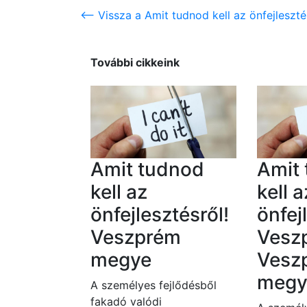
<-- Vissza a Amit tudnod kell az önfejlesz
További cikkeink
Amit tudnod
Amit
kell az
kell a
önfejlesztésről!
önfej
Veszprém
Vesz
megye
Vesz
megy
A személyes fejlődésből
fakadó valódi