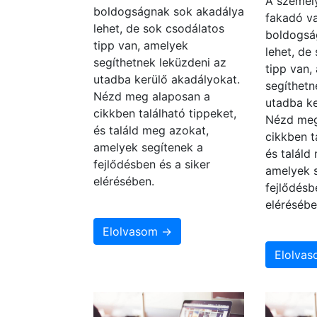
A személy
boldogságnak sok akadálya
fakadó va
lehet, de sok csodálatos
boldogsá
tipp van, amelyek
lehet, de
segíthetnek leküzdeni az
tipp van,
utadba kerülő akadályokat.
segíthetn
Nézd meg alaposan a
utadba ke
cikkben található tippeket,
Nézd meg
és találd meg azokat,
cikkben t
amelyek segítenek a
és találd
fejlődésben és a siker
amelyek 
elérésében.
fejlődésb
elérésébe
Elolvasom →
Elolva