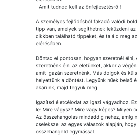
Amit tudnod kell az önfejlesztésről!
A személyes fejlődésből fakadó valódi bol
tipp van, amelyek segíthetnek leküzdeni a
cikkben található tippeket, és találd meg a
elérésében.
Döntsd el pontosan, hogyan szeretnél élni,
szeretnénk élni az életünket, akkor a végén
amit igazán szeretnénk. Más dolgok és kül
helyettünk a döntést. Legyünk hűek belső é
akarunk, majd tegyük meg.
Igazítsd életcélodat az igazi vágyadhoz. E
le: Mire vágysz? Mire vagy képes? Milyen cé
Az összehangolás mindaddig nehéz, amíg n
cselekszel az egyes válaszok alapján, hogy
összehangold egymással.