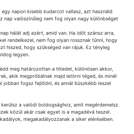
 egy napon kisebb kudarcot vallasz, azt használd
ssz nap valószínűleg nem fog olyan nagy különbséget
nap hálát adj azért, amid van. Ha időt szánsz arra,
el rendelkezel, nem fog olyan rossznak tűnni, hogy
zt hiszed, hogy szükséged van rájuk. Ez tényleg
oldog legyen.
 Védd meg határozottan a hitedet, különösen akkor,
ek, akik megpróbálnak majd letörni téged, és minél
l jobban fogsz fejlődni, és annál büszkébb leszel
 kerülsz a valódi boldogsághoz, amit megérdemelsz.
zek közül akár csak egyet is a magadévá teszel.
akadályok, megakadályozzanak a siker elérésében.