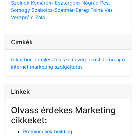
Szolnok
Komárom-Esztergom
Nógrád
Pest
Somogy
Szabolcs-Szatmár-Bereg
Tolna
Vas
Veszprém
Zala
Cimkék
tokaj
bor
önfejlesztés
szemüveg
okostelefon
ajtó
internet
marketing
szolgáltatás
Linkek
Olvass érdekes Marketing
cikkeket:
Premium link building