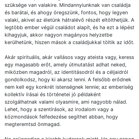
szüksége van valakire. Mindannyiunknak van családja
és barátai, és ahogy öregszünk, fontos, hogy legyen
valaki, akivel az életünk hátralévő részét eltölthetjük. A
legtöbb ember végül családot alapít, és ha ezt a lépést
kihagyjuk, akkor nagyon magányos helyzetbe
kerülhetünk, hiszen mások a családjukkal töltik az időt.
Akár spirituális, akár vallásos vagy ateista vagy, keress
egy magasabb erőt, amely útmutatást adhat neked,
miközben magadról, az identitásodról és a céljaidról
gondolkodsz, hogy ki akarsz lenni. A felsőbb erődnek
nem kell egy konkrét istenségnek lennie; az emberiség
kollektív írásai és történetei jó példaként
szolgálhatnak valami olyasmire, ami nagyobb nálad.
Lehet, hogy a szentírások, az irodalom vagy a
közmondások felfedezése segíthet abban, hogy
megteremtsd önmagad.