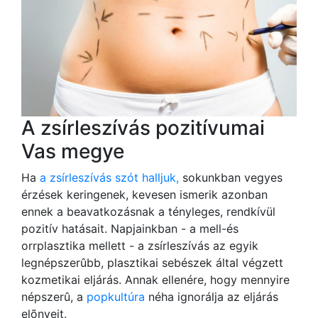
A zsírleszívás pozitívumai
Vas megye
Ha
a zsírleszívás szót halljuk,
sokunkban vegyes
érzések keringenek, kevesen ismerik azonban
ennek a beavatkozásnak a tényleges, rendkívül
pozitív hatásait. Napjainkban - a mell-és
orrplasztika mellett - a zsírleszívás az egyik
legnépszerûbb, plasztikai sebészek által végzett
kozmetikai eljárás. Annak ellenére, hogy mennyire
népszerû, a
popkultúra
néha ignorálja az eljárás
elõnyeit.