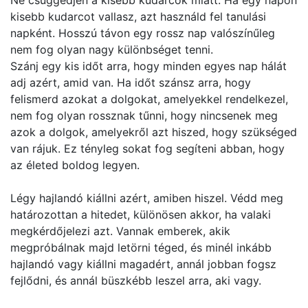
Ne csüggedjen a kisebb kudarcok miatt. Ha egy napon
kisebb kudarcot vallasz, azt használd fel tanulási
napként. Hosszú távon egy rossz nap valószínűleg
nem fog olyan nagy különbséget tenni.
Szánj egy kis időt arra, hogy minden egyes nap hálát
adj azért, amid van. Ha időt szánsz arra, hogy
felismerd azokat a dolgokat, amelyekkel rendelkezel,
nem fog olyan rossznak tűnni, hogy nincsenek meg
azok a dolgok, amelyekről azt hiszed, hogy szükséged
van rájuk. Ez tényleg sokat fog segíteni abban, hogy
az életed boldog legyen.
Légy hajlandó kiállni azért, amiben hiszel. Védd meg
határozottan a hitedet, különösen akkor, ha valaki
megkérdőjelezi azt. Vannak emberek, akik
megpróbálnak majd letörni téged, és minél inkább
hajlandó vagy kiállni magadért, annál jobban fogsz
fejlődni, és annál büszkébb leszel arra, aki vagy.