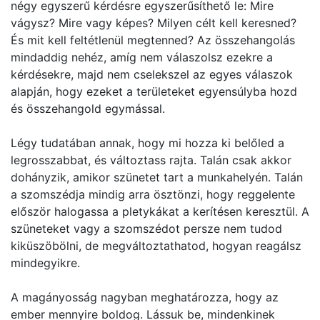
négy egyszerű kérdésre egyszerűsíthető le: Mire
vágysz? Mire vagy képes? Milyen célt kell keresned?
És mit kell feltétlenül megtenned? Az összehangolás
mindaddig nehéz, amíg nem válaszolsz ezekre a
kérdésekre, majd nem cselekszel az egyes válaszok
alapján, hogy ezeket a területeket egyensúlyba hozd
és összehangold egymással.
Légy tudatában annak, hogy mi hozza ki belőled a
legrosszabbat, és változtass rajta. Talán csak akkor
dohányzik, amikor szünetet tart a munkahelyén. Talán
a szomszédja mindig arra ösztönzi, hogy reggelente
először halogassa a pletykákat a kerítésen keresztül. A
szüneteket vagy a szomszédot persze nem tudod
kiküszöbölni, de megváltoztathatod, hogyan reagálsz
mindegyikre.
A magányosság nagyban meghatározza, hogy az
ember mennyire boldog. Lássuk be, mindenkinek