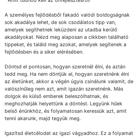
Amit tudnod kell az önfejlesztésről!
A személyes fejlődésből fakadó valódi boldogságnak
sok akadálya lehet, de sok csodálatos tipp van,
amelyek segíthetnek leküzdeni az utadba kerülő
akadályokat. Nézd meg alaposan a cikkben található
tippeket, és találd meg azokat, amelyek segítenek a
fejlődésben és a siker elérésében.
Döntsd el pontosan, hogyan szeretnél élni, és aztán
tedd meg. Ha nem döntjük el, hogyan szeretnénk élni
az életünket, akkor a végén úgyis csinálunk valamit, de
valószínűleg nem azt, amit igazán szeretnénk. Más
dolgok és külső emberek beleszólhatnak, és
meghozhatják helyettünk a döntést. Legyünk hűek
belső énünkhöz, és folyamatosan keressük azt, amit
tenni akarunk, majd tegyük meg.
Igazítsd életcélodat az igazi vágyadhoz. Ez a folyamat