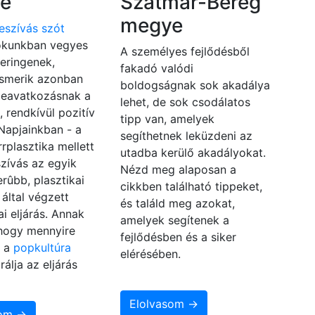
e
Szatmár-Bereg
megye
leszívás szót
kunkban vegyes
A személyes fejlődésből
eringenek,
fakadó valódi
ismerik azonban
boldogságnak sok akadálya
beavatkozásnak a
lehet, de sok csodálatos
, rendkívül pozitív
tipp van, amelyek
 Napjainkban - a
segíthetnek leküzdeni az
rrplasztika mellett
utadba kerülő akadályokat.
eszívás az egyik
Nézd meg alaposan a
rûbb, plasztikai
cikkben található tippeket,
által végzett
és találd meg azokat,
i eljárás. Annak
amelyek segítenek a
 hogy mennyire
fejlődésben és a siker
, a
popkultúra
elérésében.
rálja az eljárás
Elolvasom →
som →