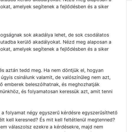
zokat, amelyek segítenek a fejlődésben és a siker
dogságnak sok akadálya lehet, de sok csodálatos
z utadba kerülő akadályokat. Nézd meg alaposan a
zokat, amelyek segítenek a fejlődésben és a siker
 és aztán tedd meg. Ha nem döntjük el, hogyan
 úgyis csinálunk valamit, de valószínűleg nem azt,
ső emberek beleszólhatnak, és meghozhatják
nünkhöz, és folyamatosan keressük azt, amit tenni
z a folyamat négy egyszerű kérdésre egyszerűsíthető
lt kell keresned? És mit kell feltétlenül megtenned?
em válaszolsz ezekre a kérdésekre, majd nem