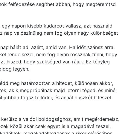
sok felfedezése segíthet abban, hogy megteremtsd
 egy napon kisebb kudarcot vallasz, azt használd
ssz nap valószínűleg nem fog olyan nagy különbséget
nap hálát adj azért, amid van. Ha időt szánsz arra,
el rendelkezel, nem fog olyan rossznak tűnni, hogy
zt hiszed, hogy szükséged van rájuk. Ez tényleg
oldog legyen.
 Védd meg határozottan a hitedet, különösen akkor,
ek, akik megpróbálnak majd letörni téged, és minél
l jobban fogsz fejlődni, és annál büszkébb leszel
 kerülsz a valódi boldogsághoz, amit megérdemelsz.
zek közül akár csak egyet is a magadévá teszel.
akadályok, megakadályozzanak a siker elérésében.