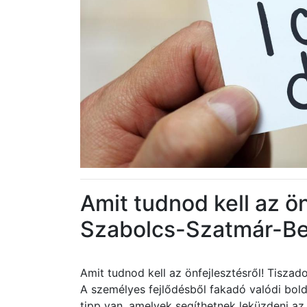
Amit tudnod kell az ö
Szabolcs-Szatmár-B
Amit tudnod kell az önfejlesztésről! Tisz
A személyes fejlődésből fakadó valódi bol
tipp van, amelyek segíthetnek leküzdeni a