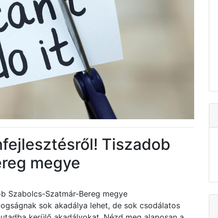
nfejlesztésről! Tiszadob
ereg megye
adob Szabolcs-Szatmár-Bereg megye
dogságnak sok akadálya lehet, de sok csodálatos
z utadba kerülő akadályokat. Nézd meg alaposan a