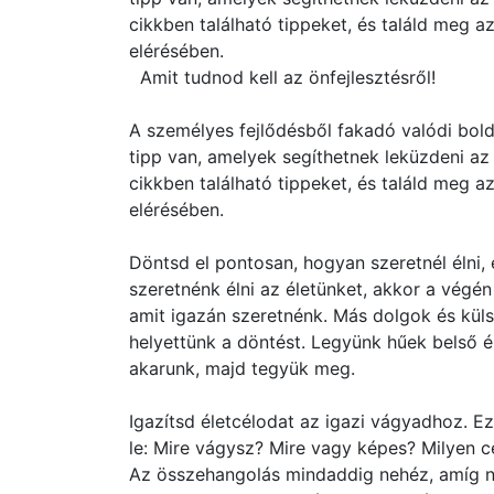
cikkben található tippeket, és találd meg a
elérésében.
Amit tudnod kell az önfejlesztésről!
A személyes fejlődésből fakadó valódi bol
tipp van, amelyek segíthetnek leküzdeni a
cikkben található tippeket, és találd meg a
elérésében.
Döntsd el pontosan, hogyan szeretnél élni,
szeretnénk élni az életünket, akkor a végén
amit igazán szeretnénk. Más dolgok és kül
helyettünk a döntést. Legyünk hűek belső é
akarunk, majd tegyük meg.
Igazítsd életcélodat az igazi vágyadhoz. E
le: Mire vágysz? Mire vagy képes? Milyen cé
Az összehangolás mindaddig nehéz, amíg n