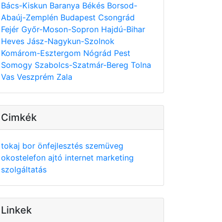
Bács-Kiskun
Baranya
Békés
Borsod-
Abaúj-Zemplén
Budapest
Csongrád
Fejér
Győr-Moson-Sopron
Hajdú-Bihar
Heves
Jász-Nagykun-Szolnok
Komárom-Esztergom
Nógrád
Pest
Somogy
Szabolcs-Szatmár-Bereg
Tolna
Vas
Veszprém
Zala
Cimkék
tokaj
bor
önfejlesztés
szemüveg
okostelefon
ajtó
internet
marketing
szolgáltatás
Linkek