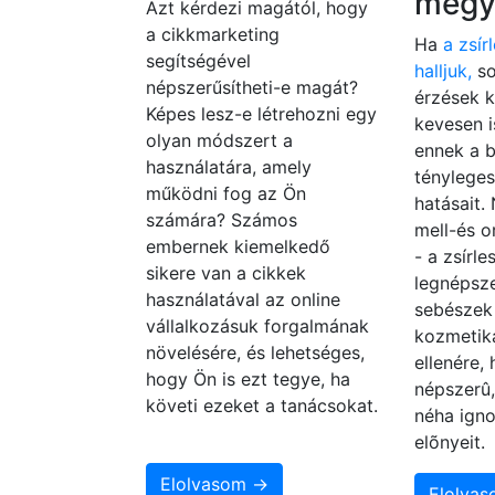
megy
Azt kérdezi magától, hogy
a cikkmarketing
Ha
a zsír
segítségével
halljuk,
so
népszerűsítheti-e magát?
érzések k
Képes lesz-e létrehozni egy
kevesen 
olyan módszert a
ennek a 
használatára, amely
tényleges
működni fog az Ön
hatásait.
számára? Számos
mell-és o
embernek kiemelkedő
- a zsírl
sikere van a cikkek
legnépsze
használatával az online
sebészek 
vállalkozásuk forgalmának
kozmetika
növelésére, és lehetséges,
ellenére,
hogy Ön is ezt tegye, ha
népszerû
követi ezeket a tanácsokat.
néha igno
elõnyeit.
Elolvasom →
Elolva