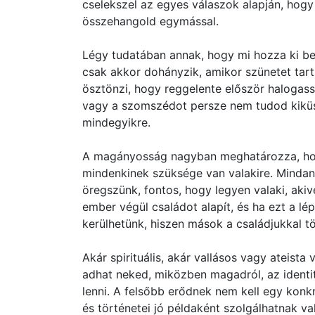
cselekszel az egyes válaszok alapján, hogy
összehangold egymással.
Légy tudatában annak, hogy mi hozza ki bel
csak akkor dohányzik, amikor szünetet tar
ösztönzi, hogy reggelente először halogass
vagy a szomszédot persze nem tudod kiküs
mindegyikre.
A magányosság nagyban meghatározza, hog
mindenkinek szüksége van valakire. Mindan
öregszünk, fontos, hogy legyen valaki, akive
ember végül családot alapít, és ha ezt a l
kerülhetünk, hiszen mások a családjukkal töl
Akár spirituális, akár vallásos vagy ateist
adhat neked, miközben magadról, az identit
lenni. A felsőbb erődnek nem kell egy konkr
és történetei jó példaként szolgálhatnak v