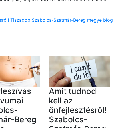
ztésről! Tiszadob Szabolcs-Szatmár-Bereg megye blog
rleszívás
Amit tudnod
ívumai
kell az
olcs-
önfejlesztésről!
már-Bereg
Szabolcs-