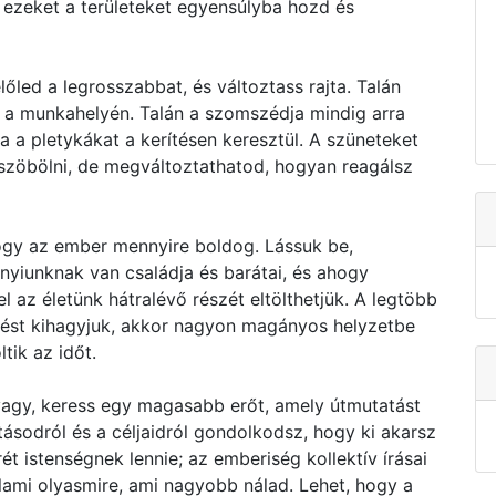
 ezeket a területeket egyensúlyba hozd és
őled a legrosszabbat, és változtass rajta. Talán
t a munkahelyén. Talán a szomszédja mindig arra
a a pletykákat a kerítésen keresztül. A szüneteket
zöbölni, de megváltoztathatod, hogyan reagálsz
y az ember mennyire boldog. Lássuk be,
nyiunknak van családja és barátai, és ahogy
l az életünk hátralévő részét eltölthetjük. A legtöbb
épést kihagyjuk, akkor nagyon magányos helyzetbe
tik az időt.
a vagy, keress egy magasabb erőt, amely útmutatást
ásodról és a céljaidról gondolkodsz, hogy ki akarsz
ét istenségnek lennie; az emberiség kollektív írásai
alami olyasmire, ami nagyobb nálad. Lehet, hogy a