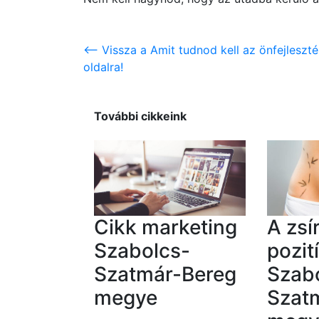
<-- Vissza a Amit tudnod kell az önfejles
oldalra!
További cikkeink
Cikk marketing
A zsí
Szabolcs-
pozit
Szatmár-Bereg
Szab
megye
Szat