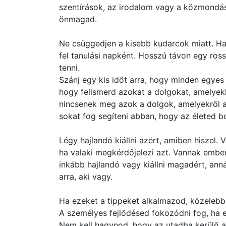
szentírások, az irodalom vagy a közmondá
önmagad.
Ne csüggedjen a kisebb kudarcok miatt. Ha
fel tanulási napként. Hosszú távon egy ro
tenni.
Szánj egy kis időt arra, hogy minden egyes 
hogy felismerd azokat a dolgokat, amelyekk
nincsenek meg azok a dolgok, amelyekről a
sokat fog segíteni abban, hogy az életed b
Légy hajlandó kiállni azért, amiben hiszel.
ha valaki megkérdőjelezi azt. Vannak ember
inkább hajlandó vagy kiállni magadért, anná
arra, aki vagy.
Ha ezeket a tippeket alkalmazod, közelebb
A személyes fejlődésed fokozódni fog, ha e
Nem kell hagynod, hogy az utadba kerülő 