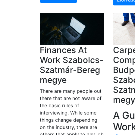
Finances At
Carpe
Work Szabolcs-
Comp
Szatmár-Bereg
Budp
megye
Szab
Szat
There are many people out
megy
there that are not aware of
the basic rules of
A Gu
interviewing. While some
things change depending
Work
on the industry, there are
others that apply to any job