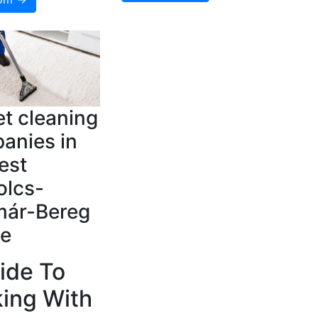
t cleaning
anies in
est
olcs-
már-Bereg
e
ide To
ing With