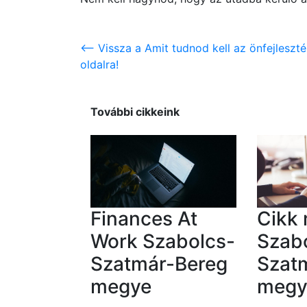
<-- Vissza a Amit tudnod kell az önfejlesz
oldalra!
További cikkeink
Finances At
Cikk 
Work Szabolcs-
Szab
Szatmár-Bereg
Szat
megye
megy