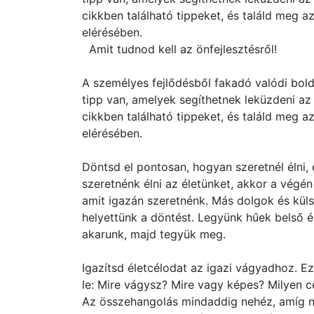
cikkben található tippeket, és találd meg a
elérésében.
Amit tudnod kell az önfejlesztésről!
A személyes fejlődésből fakadó valódi bol
tipp van, amelyek segíthetnek leküzdeni a
cikkben található tippeket, és találd meg a
elérésében.
Döntsd el pontosan, hogyan szeretnél élni,
szeretnénk élni az életünket, akkor a végén
amit igazán szeretnénk. Más dolgok és kül
helyettünk a döntést. Legyünk hűek belső é
akarunk, majd tegyük meg.
Igazítsd életcélodat az igazi vágyadhoz. E
le: Mire vágysz? Mire vagy képes? Milyen cé
Az összehangolás mindaddig nehéz, amíg n