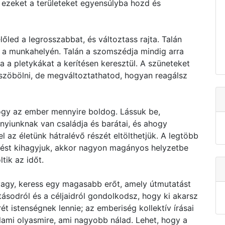
 ezeket a területeket egyensúlyba hozd és
őled a legrosszabbat, és változtass rajta. Talán
t a munkahelyén. Talán a szomszédja mindig arra
a a pletykákat a kerítésen keresztül. A szüneteket
zöbölni, de megváltoztathatod, hogyan reagálsz
y az ember mennyire boldog. Lássuk be,
nyiunknak van családja és barátai, és ahogy
l az életünk hátralévő részét eltölthetjük. A legtöbb
épést kihagyjuk, akkor nagyon magányos helyzetbe
tik az időt.
a vagy, keress egy magasabb erőt, amely útmutatást
ásodról és a céljaidról gondolkodsz, hogy ki akarsz
ét istenségnek lennie; az emberiség kollektív írásai
alami olyasmire, ami nagyobb nálad. Lehet, hogy a