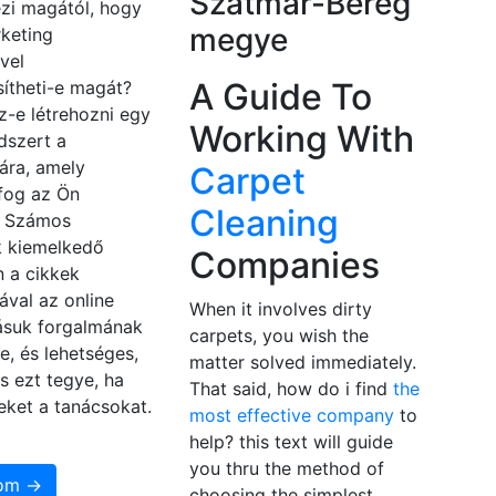
Szatmár-Bereg
zi magától, hogy
megye
keting
vel
A Guide To
ítheti-e magát?
z-e létrehozni egy
Working With
dszert a
ára, amely
Carpet
fog az Ön
Cleaning
? Számos
 kiemelkedő
Companies
n a cikkek
ával az online
When it involves dirty
zásuk forgalmának
carpets, you wish the
e, és lehetséges,
matter solved immediately.
s ezt tegye, ha
That said, how do i find
the
eket a tanácsokat.
most effective company
to
help? this text will guide
you thru the method of
som →
choosing the simplest