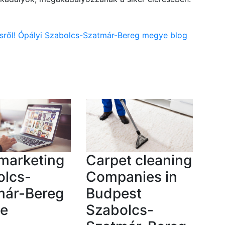
tésről! Ópályi Szabolcs-Szatmár-Bereg megye blog
marketing
Carpet cleaning
olcs-
Companies in
már-Bereg
Budpest
e
Szabolcs-