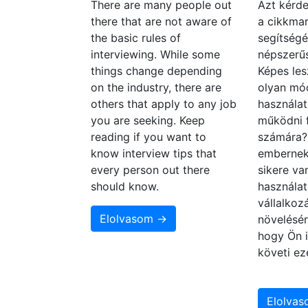
There are many people out
Azt kérde
there that are not aware of
a cikkmar
the basic rules of
segítségé
interviewing. While some
népszerűs
things change depending
Képes les
on the industry, there are
olyan mó
others that apply to any job
használat
you are seeking. Keep
működni 
reading if you want to
számára
know interview tips that
embernek
every person out there
sikere va
should know.
használat
vállalko
Elolvasom →
növelésér
hogy Ön i
követi ez
Elolva