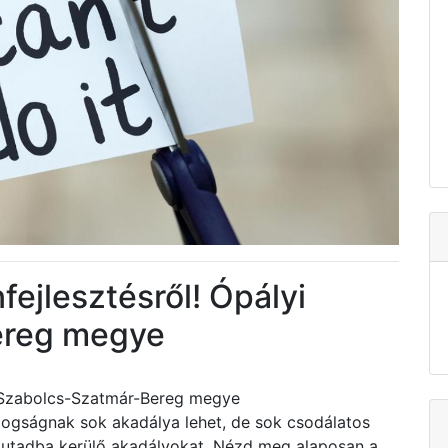
fejlesztésről! Ópályi
ereg megye
yi Szabolcs-Szatmár-Bereg megye
dogságnak sok akadálya lehet, de sok csodálatos
z utadba kerülő akadályokat. Nézd meg alaposan a