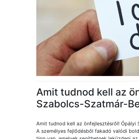
Amit tudnod kell az ön
Szabolcs-Szatmár-B
Amit tudnod kell az önfejlesztésről! Ópál
A személyes fejlődésből fakadó valódi bol
tipp van, amelyek segíthetnek leküzdeni a