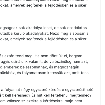
zokat, amelyek segítenek a fejlődésben és a siker
dogságnak sok akadálya lehet, de sok csodálatos
z utadba kerülő akadályokat. Nézd meg alaposan a
zokat, amelyek segítenek a fejlődésben és a siker
 és aztán tedd meg. Ha nem döntjük el, hogyan
 úgyis csinálunk valamit, de valószínűleg nem azt,
ső emberek beleszólhatnak, és meghozhatják
nünkhöz, és folyamatosan keressük azt, amit tenni
z a folyamat négy egyszerű kérdésre egyszerűsíthető
lt kell keresned? És mit kell feltétlenül megtenned?
em válaszolsz ezekre a kérdésekre, majd nem