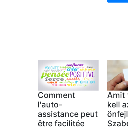
Comment
Amit
l'auto-
kell a
assistance peut
önfej
être facilitée
Szab