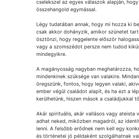
cselekszel az egyes válaszok alapján, hogy
összehangold egymással.
Légy tudatában annak, hogy mi hozza ki bel
csak akkor dohányzik, amikor szünetet tar
ösztönzi, hogy reggelente először halogass
vagy a szomszédot persze nem tudod kiküs
mindegyikre.
A magányosság nagyban meghatározza, hog
mindenkinek szüksége van valakire. Mindan
öregszünk, fontos, hogy legyen valaki, akive
ember végül családot alapít, és ha ezt a l
kerülhetünk, hiszen mások a családjukkal töl
Akár spirituális, akár vallásos vagy ateist
adhat neked, miközben magadról, az identit
lenni. A felsőbb erődnek nem kell egy konkr
és történetei jó példaként szolgálhatnak v