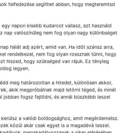
sok felfedezése segíthet abban, hogy megteremtsd
 egy napon kisebb kudarcot vallasz, azt használd
ssz nap valószínűleg nem fog olyan nagy különbséget
nap hálát adj azért, amid van. Ha időt szánsz arra,
el rendelkezel, nem fog olyan rossznak tűnni, hogy
zt hiszed, hogy szükséged van rájuk. Ez tényleg
oldog legyen.
 Védd meg határozottan a hitedet, különösen akkor,
ek, akik megpróbálnak majd letörni téged, és minél
l jobban fogsz fejlődni, és annál büszkébb leszel
 kerülsz a valódi boldogsághoz, amit megérdemelsz.
zek közül akár csak egyet is a magadévá teszel.
akadályok, megakadályozzanak a siker elérésében.