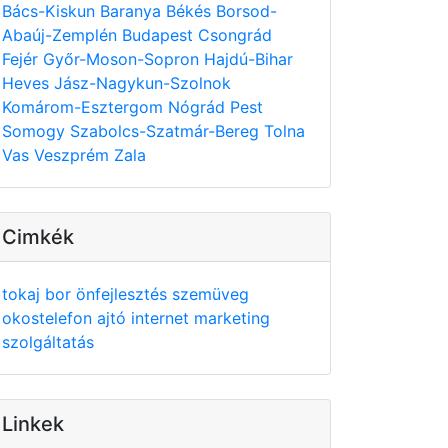
Bács-Kiskun
Baranya
Békés
Borsod-
Abaúj-Zemplén
Budapest
Csongrád
Fejér
Győr-Moson-Sopron
Hajdú-Bihar
Heves
Jász-Nagykun-Szolnok
Komárom-Esztergom
Nógrád
Pest
Somogy
Szabolcs-Szatmár-Bereg
Tolna
Vas
Veszprém
Zala
Cimkék
tokaj
bor
önfejlesztés
szemüveg
okostelefon
ajtó
internet
marketing
szolgáltatás
Linkek