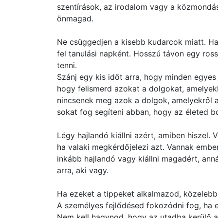
szentírások, az irodalom vagy a közmondá
önmagad.
Ne csüggedjen a kisebb kudarcok miatt. Ha
fel tanulási napként. Hosszú távon egy ro
tenni.
Szánj egy kis időt arra, hogy minden egyes 
hogy felismerd azokat a dolgokat, amelyekk
nincsenek meg azok a dolgok, amelyekről a
sokat fog segíteni abban, hogy az életed b
Légy hajlandó kiállni azért, amiben hiszel.
ha valaki megkérdőjelezi azt. Vannak ember
inkább hajlandó vagy kiállni magadért, anná
arra, aki vagy.
Ha ezeket a tippeket alkalmazod, közelebb
A személyes fejlődésed fokozódni fog, ha e
Nem kell hagynod, hogy az utadba kerülő 