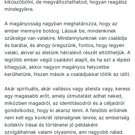
kiküszöbölni, de megváltoztathatod, hogyan reagálsz
mindegyikre.
A magányosság nagyban meghatározza, hogy az
ember mennyire boldog. Lássuk be, mindenkinek
szüksége van valakire. Mindannyiunknak van családja
és barátai, és ahogy öregszünk, fontos, hogy legyen
valaki, akivel az életünk hátralévő részét eltölthetjük. A
legtöbb ember végül családot alapít, és ha ezt a lépést
kihagyjuk, akkor nagyon magányos helyzetbe
kerülhetünk, hiszen mások a családjukkal töltik az időt.
Akár spirituális, akár vallásos vagy ateista vagy, keress
egy magasabb erőt, amely útmutatást adhat neked,
miközben magadról, az identitásodról és a céljaidról
gondolkodsz, hogy ki akarsz lenni. A felsőbb erődnek
nem kell egy konkrét istenségnek lennie; az emberiség
kollektív írásai és történetei jó példaként
szolgálhatnak valami olyasmire, ami nagyobb nálad.