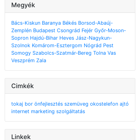
Megyék
Bács-Kiskun
Baranya
Békés
Borsod-Abaúj-
Zemplén
Budapest
Csongrád
Fejér
Győr-Moson-
Sopron
Hajdú-Bihar
Heves
Jász-Nagykun-
Szolnok
Komárom-Esztergom
Nógrád
Pest
Somogy
Szabolcs-Szatmár-Bereg
Tolna
Vas
Veszprém
Zala
Cimkék
tokaj
bor
önfejlesztés
szemüveg
okostelefon
ajtó
internet
marketing
szolgáltatás
Linkek