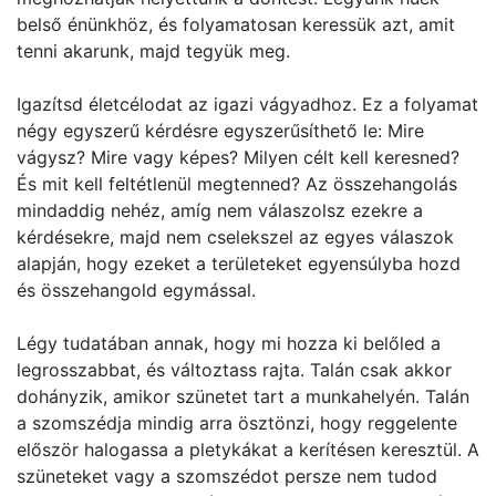
belső énünkhöz, és folyamatosan keressük azt, amit
tenni akarunk, majd tegyük meg.
Igazítsd életcélodat az igazi vágyadhoz. Ez a folyamat
négy egyszerű kérdésre egyszerűsíthető le: Mire
vágysz? Mire vagy képes? Milyen célt kell keresned?
És mit kell feltétlenül megtenned? Az összehangolás
mindaddig nehéz, amíg nem válaszolsz ezekre a
kérdésekre, majd nem cselekszel az egyes válaszok
alapján, hogy ezeket a területeket egyensúlyba hozd
és összehangold egymással.
Légy tudatában annak, hogy mi hozza ki belőled a
legrosszabbat, és változtass rajta. Talán csak akkor
dohányzik, amikor szünetet tart a munkahelyén. Talán
a szomszédja mindig arra ösztönzi, hogy reggelente
először halogassa a pletykákat a kerítésen keresztül. A
szüneteket vagy a szomszédot persze nem tudod