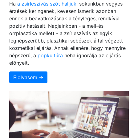
Ha
a zsírleszívás szót halljuk,
sokunkban vegyes
érzések keringenek, kevesen ismerik azonban
ennek a beavatkozásnak a tényleges, rendkívül
pozitív hatásait. Napjainkban - a mell-és
orrplasztika mellett - a zsírleszívás az egyik
legnépszerûbb, plasztikai sebészek által végzett
kozmetikai eljárás. Annak ellenére, hogy mennyire
népszerû, a
popkultúra
néha ignorálja az eljárás
elõnyeit.
Elolvasom →