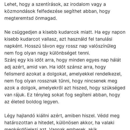
Lehet, hogy a szentírások, az irodalom vagy a
közmondások felfedezése segíthet abban, hogy
megteremtsd önmagad.
Ne csüggedjen a kisebb kudarcok miatt. Ha egy napon
kisebb kudarcot vallasz, azt használd fel tanulási
napként. Hosszú távon egy rossz nap valószínűleg
nem fog olyan nagy különbséget tenni.
Szánj egy kis időt arra, hogy minden egyes nap hálát
adj azért, amid van. Ha időt szánsz arra, hogy
felismerd azokat a dolgokat, amelyekkel rendelkezel,
nem fog olyan rossznak tűnni, hogy nincsenek meg
azok a dolgok, amelyekről azt hiszed, hogy szükséged
van rájuk. Ez tényleg sokat fog segíteni abban, hogy
az életed boldog legyen.
Légy hajlandó kiállni azért, amiben hiszel. Védd meg
határozottan a hitedet, különösen akkor, ha valaki
megkérdőjelezi azt. Vannak emberek, akik