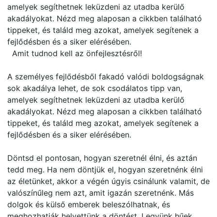
amelyek segíthetnek leküzdeni az utadba kerülő
akadályokat. Nézd meg alaposan a cikkben található
tippeket, és találd meg azokat, amelyek segítenek a
fejlődésben és a siker elérésében.
Amit tudnod kell az önfejlesztésről!
A személyes fejlődésből fakadó valódi boldogságnak
sok akadálya lehet, de sok csodálatos tipp van,
amelyek segíthetnek leküzdeni az utadba kerülő
akadályokat. Nézd meg alaposan a cikkben található
tippeket, és találd meg azokat, amelyek segítenek a
fejlődésben és a siker elérésében.
Döntsd el pontosan, hogyan szeretnél élni, és aztán
tedd meg. Ha nem döntjük el, hogyan szeretnénk élni
az életünket, akkor a végén úgyis csinálunk valamit, de
valószínűleg nem azt, amit igazán szeretnénk. Más
dolgok és külső emberek beleszólhatnak, és
meghozhatják helyettünk a döntést. Legyünk hűek