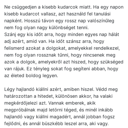
Ne csüggedjen a kisebb kudarcok miatt. Ha egy napon
kisebb kudarcot vallasz, azt használd fel tanulási
napként. Hosszú távon egy rossz nap valószínűleg
nem fog olyan nagy különbséget tenni.
Szánj egy kis időt arra, hogy minden egyes nap hálát
adj azért, amid van. Ha időt szánsz arra, hogy
felismerd azokat a dolgokat, amelyekkel rendelkezel,
nem fog olyan rossznak tűnni, hogy nincsenek meg
azok a dolgok, amelyekről azt hiszed, hogy szükséged
van rájuk. Ez tényleg sokat fog segíteni abban, hogy
az életed boldog legyen.
Légy hajlandó kiállni azért, amiben hiszel. Védd meg
határozottan a hitedet, különösen akkor, ha valaki
megkérdőjelezi azt. Vannak emberek, akik
megpróbálnak majd letörni téged, és minél inkább
hajlandó vagy kiállni magadért, annál jobban fogsz
fejlődni, és annál büszkébb leszel arra, aki vagy.