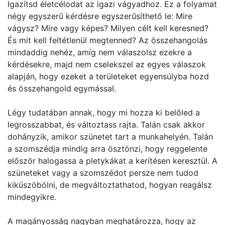
Igazítsd életcélodat az igazi vágyadhoz. Ez a folyamat
négy egyszerű kérdésre egyszerűsíthető le: Mire
vágysz? Mire vagy képes? Milyen célt kell keresned?
És mit kell feltétlenül megtenned? Az összehangolás
mindaddig nehéz, amíg nem válaszolsz ezekre a
kérdésekre, majd nem cselekszel az egyes válaszok
alapján, hogy ezeket a területeket egyensúlyba hozd
és összehangold egymással.
Légy tudatában annak, hogy mi hozza ki belőled a
legrosszabbat, és változtass rajta. Talán csak akkor
dohányzik, amikor szünetet tart a munkahelyén. Talán
a szomszédja mindig arra ösztönzi, hogy reggelente
először halogassa a pletykákat a kerítésen keresztül. A
szüneteket vagy a szomszédot persze nem tudod
kiküszöbölni, de megváltoztathatod, hogyan reagálsz
mindegyikre.
A magányosság nagyban meghatározza, hogy az