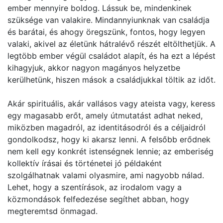
ember mennyire boldog. Lássuk be, mindenkinek
szüksége van valakire. Mindannyiunknak van családja
és barátai, és ahogy öregszünk, fontos, hogy legyen
valaki, akivel az életünk hátralévő részét eltölthetjük. A
legtöbb ember végül családot alapít, és ha ezt a lépést
kihagyjuk, akkor nagyon magányos helyzetbe
kerülhetünk, hiszen mások a családjukkal töltik az időt.
Akár spirituális, akár vallásos vagy ateista vagy, keress
egy magasabb erőt, amely útmutatást adhat neked,
miközben magadról, az identitásodról és a céljaidról
gondolkodsz, hogy ki akarsz lenni. A felsőbb erődnek
nem kell egy konkrét istenségnek lennie; az emberiség
kollektív írásai és történetei jó példaként
szolgálhatnak valami olyasmire, ami nagyobb nálad.
Lehet, hogy a szentírások, az irodalom vagy a
közmondások felfedezése segíthet abban, hogy
megteremtsd önmagad.