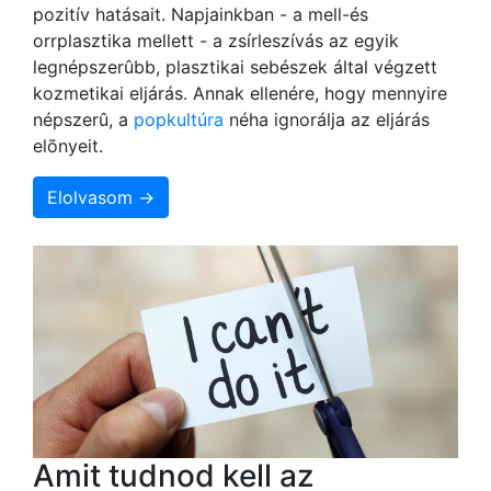
pozitív hatásait. Napjainkban - a mell-és
orrplasztika mellett - a zsírleszívás az egyik
legnépszerûbb, plasztikai sebészek által végzett
kozmetikai eljárás. Annak ellenére, hogy mennyire
népszerû, a
popkultúra
néha ignorálja az eljárás
elõnyeit.
Elolvasom →
Amit tudnod kell az