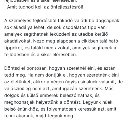
fejlődésben és a siker elérésében.
Amit tudnod kell az önfejlesztésről!
A személyes fejlődésből fakadó valódi boldogságnak
sok akadálya lehet, de sok csodálatos tipp van,
amelyek segíthetnek leküzdeni az utadba kerülő
akadályokat. Nézd meg alaposan a cikkben található
tippeket, és találd meg azokat, amelyek segítenek a
fejlődésben és a siker elérésében.
Döntsd el pontosan, hogyan szeretnél élni, és aztán
tedd meg. Ha nem döntjük el, hogyan szeretnénk élni
az életünket, akkor a végén úgyis csinálunk valamit, de
valószínűleg nem azt, amit igazán szeretnénk. Más
dolgok és külső emberek beleszólhatnak, és
meghozhatják helyettünk a döntést. Legyünk hűek
belső énünkhöz, és folyamatosan keressük azt, amit
tenni akarunk, majd tegyük meg.