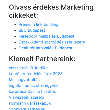
Olvass érdekes Marketing
cikkeket:
Premium link building
SEO Budapest
Keresőoptimalizálás Budapest
Észak-Atlanti szerződés szervezete
Deák tér látnivalók Budapest
Kiemelt Partnereink:
vízszerelő 16. kerület
konténer rendelés árak 2023
Mellnagyobbítás
ingatlan adásvételi ügyvéd
kárpittisztitas.hu tisztítás
Vízvezeték szerelő
Hörmann garázskapuk
Szonyegtisztitas.hu