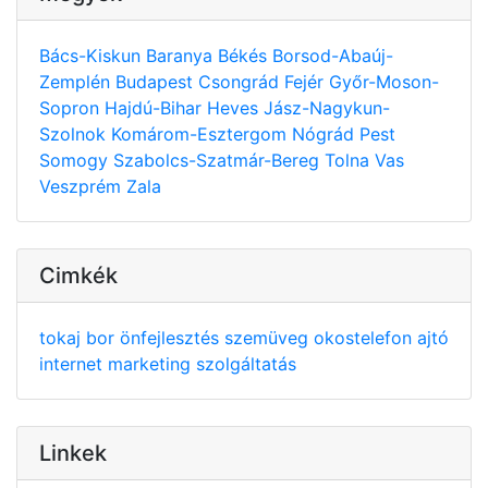
Bács-Kiskun
Baranya
Békés
Borsod-Abaúj-
Zemplén
Budapest
Csongrád
Fejér
Győr-Moson-
Sopron
Hajdú-Bihar
Heves
Jász-Nagykun-
Szolnok
Komárom-Esztergom
Nógrád
Pest
Somogy
Szabolcs-Szatmár-Bereg
Tolna
Vas
Veszprém
Zala
Cimkék
tokaj
bor
önfejlesztés
szemüveg
okostelefon
ajtó
internet
marketing
szolgáltatás
Linkek