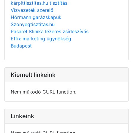
kárpittisztitas.hu tisztítás
Vízvezeték szerelő
Hörmann garázskapuk
Szonyegtisztitas.hu
Pasarét Klinika lézeres zsírleszívás
Effix marketing ügynökség
Budapest
Kiemelt linkeink
Nem működő CURL function.
Linkeink
Nem működő CURL function.