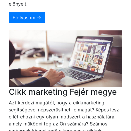
elõnyeit.
Elolvasom →
Cikk marketing Fejér megye
Azt kérdezi magától, hogy a cikkmarketing
segítségével népszerűsítheti-e magát? Képes lesz-
e létrehozni egy olyan módszert a használatára,
amely működni fog az Ön számára? Számos
embernek kiemelkedő sikere van a cikkek