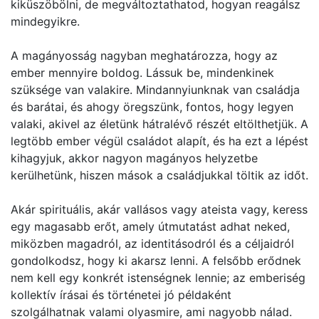
kiküszöbölni, de megváltoztathatod, hogyan reagálsz
mindegyikre.
A magányosság nagyban meghatározza, hogy az
ember mennyire boldog. Lássuk be, mindenkinek
szüksége van valakire. Mindannyiunknak van családja
és barátai, és ahogy öregszünk, fontos, hogy legyen
valaki, akivel az életünk hátralévő részét eltölthetjük. A
legtöbb ember végül családot alapít, és ha ezt a lépést
kihagyjuk, akkor nagyon magányos helyzetbe
kerülhetünk, hiszen mások a családjukkal töltik az időt.
Akár spirituális, akár vallásos vagy ateista vagy, keress
egy magasabb erőt, amely útmutatást adhat neked,
miközben magadról, az identitásodról és a céljaidról
gondolkodsz, hogy ki akarsz lenni. A felsőbb erődnek
nem kell egy konkrét istenségnek lennie; az emberiség
kollektív írásai és történetei jó példaként
szolgálhatnak valami olyasmire, ami nagyobb nálad.