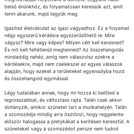
belső énünkhöz, és folyamatosan keressük azt, amit
tenni akarunk, majd tegyük meg.
Igazítsd életcélodat az igazi vágyadhoz. Ez a folyamat
négy egyszerű kérdésre egyszerűsíthető le: Mire
vágysz? Mire vagy képes? Milyen célt kell keresned?
És mit kell feltétlenül megtenned? Az összehangolás
mindaddig nehéz, amíg nem válaszolsz ezekre a
kérdésekre, majd nem cselekszel az egyes válaszok
alapján, hogy ezeket a területeket egyensúlyba hozd
és összehangold egymással.
Légy tudatában annak, hogy mi hozza ki belőled a
legrosszabbat, és változtass rajta. Talán csak akkor
dohányzik, amikor szünetet tart a munkahelyén. Talán
a szomszédja mindig arra ösztönzi, hogy reggelente
először halogassa a pletykákat a kerítésen keresztül. A
szüneteket vagy a szomszédot persze nem tudod