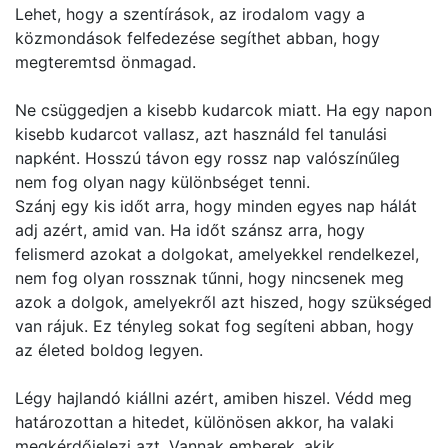
Lehet, hogy a szentírások, az irodalom vagy a
közmondások felfedezése segíthet abban, hogy
megteremtsd önmagad.
Ne csüggedjen a kisebb kudarcok miatt. Ha egy napon
kisebb kudarcot vallasz, azt használd fel tanulási
napként. Hosszú távon egy rossz nap valószínűleg
nem fog olyan nagy különbséget tenni.
Szánj egy kis időt arra, hogy minden egyes nap hálát
adj azért, amid van. Ha időt szánsz arra, hogy
felismerd azokat a dolgokat, amelyekkel rendelkezel,
nem fog olyan rossznak tűnni, hogy nincsenek meg
azok a dolgok, amelyekről azt hiszed, hogy szükséged
van rájuk. Ez tényleg sokat fog segíteni abban, hogy
az életed boldog legyen.
Légy hajlandó kiállni azért, amiben hiszel. Védd meg
határozottan a hitedet, különösen akkor, ha valaki
megkérdőjelezi azt. Vannak emberek, akik