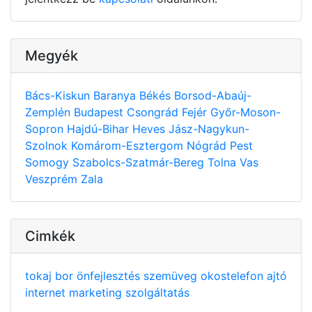
Megyék
Bács-Kiskun
Baranya
Békés
Borsod-Abaúj-
Zemplén
Budapest
Csongrád
Fejér
Győr-Moson-
Sopron
Hajdú-Bihar
Heves
Jász-Nagykun-
Szolnok
Komárom-Esztergom
Nógrád
Pest
Somogy
Szabolcs-Szatmár-Bereg
Tolna
Vas
Veszprém
Zala
Cimkék
tokaj
bor
önfejlesztés
szemüveg
okostelefon
ajtó
internet
marketing
szolgáltatás