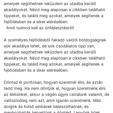
amelyek segíthetnek leküzdeni az utadba kerülő
akadályokat. Nézd meg alaposan a cikkben található
tippeket, és találd meg azokat, amelyek segítenek a
fejlődésben és a siker elérésében.
Amit tudnod kell az önfejlesztésről!
A személyes fejlődésből fakadó valódi boldogságnak
sok akadálya lehet, de sok csodálatos tipp van,
amelyek segíthetnek leküzdeni az utadba kerülő
akadályokat. Nézd meg alaposan a cikkben található
tippeket, és találd meg azokat, amelyek segítenek a
fejlődésben és a siker elérésében.
Döntsd el pontosan, hogyan szeretnél élni, és aztán
tedd meg. Ha nem döntjük el, hogyan szeretnénk élni
az életünket, akkor a végén úgyis csinálunk valamit, de
valószínűleg nem azt, amit igazán szeretnénk. Más
dolgok és külső emberek beleszólhatnak, és
meghozhatják helyettünk a döntést. Legyünk hűek