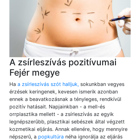
A zsírleszívás pozitívumai
Fejér megye
Ha
a zsírleszívás szót halljuk,
sokunkban vegyes
érzések keringenek, kevesen ismerik azonban
ennek a beavatkozásnak a tényleges, rendkívül
pozitív hatásait. Napjainkban - a mell-és
orrplasztika mellett - a zsírleszívás az egyik
legnépszerûbb, plasztikai sebészek által végzett
kozmetikai eljárás. Annak ellenére, hogy mennyire
népszerû, a
popkultúra
néha ignorálja az eljárás