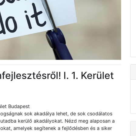
ejlesztésről! I. 1. Kerület
rület Budapest
dogságnak sok akadálya lehet, de sok csodálatos
z utadba kerülő akadályokat. Nézd meg alaposan a
zokat, amelyek segítenek a fejlődésben és a siker