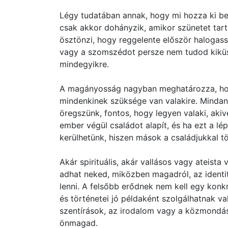
Légy tudatában annak, hogy mi hozza ki bel
csak akkor dohányzik, amikor szünetet tar
ösztönzi, hogy reggelente először halogass
vagy a szomszédot persze nem tudod kiküs
mindegyikre.
A magányosság nagyban meghatározza, hog
mindenkinek szüksége van valakire. Mindan
öregszünk, fontos, hogy legyen valaki, akive
ember végül családot alapít, és ha ezt a l
kerülhetünk, hiszen mások a családjukkal töl
Akár spirituális, akár vallásos vagy ateist
adhat neked, miközben magadról, az identit
lenni. A felsőbb erődnek nem kell egy konkr
és történetei jó példaként szolgálhatnak v
szentírások, az irodalom vagy a közmondá
önmagad.