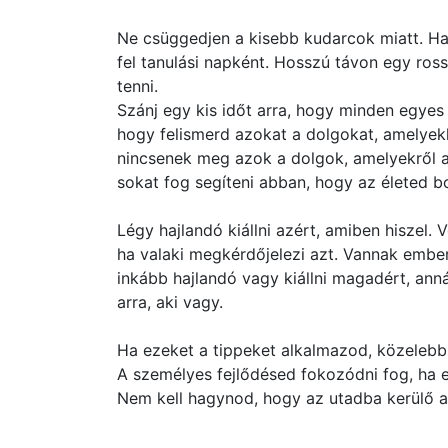
Ne csüggedjen a kisebb kudarcok miatt. Ha
fel tanulási napként. Hosszú távon egy ro
tenni.
Szánj egy kis időt arra, hogy minden egyes 
hogy felismerd azokat a dolgokat, amelyekk
nincsenek meg azok a dolgok, amelyekről a
sokat fog segíteni abban, hogy az életed b
Légy hajlandó kiállni azért, amiben hiszel.
ha valaki megkérdőjelezi azt. Vannak ember
inkább hajlandó vagy kiállni magadért, anná
arra, aki vagy.
Ha ezeket a tippeket alkalmazod, közelebb
A személyes fejlődésed fokozódni fog, ha e
Nem kell hagynod, hogy az utadba kerülő 