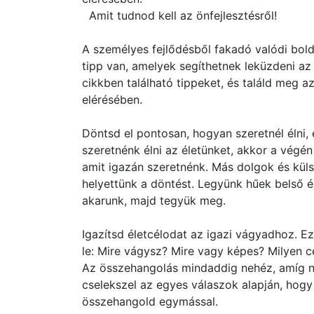
Amit tudnod kell az önfejlesztésről!
A személyes fejlődésből fakadó valódi bol
tipp van, amelyek segíthetnek leküzdeni a
cikkben található tippeket, és találd meg a
elérésében.
Döntsd el pontosan, hogyan szeretnél élni,
szeretnénk élni az életünket, akkor a végén
amit igazán szeretnénk. Más dolgok és kül
helyettünk a döntést. Legyünk hűek belső é
akarunk, majd tegyük meg.
Igazítsd életcélodat az igazi vágyadhoz. E
le: Mire vágysz? Mire vagy képes? Milyen cé
Az összehangolás mindaddig nehéz, amíg n
cselekszel az egyes válaszok alapján, hogy
összehangold egymással.