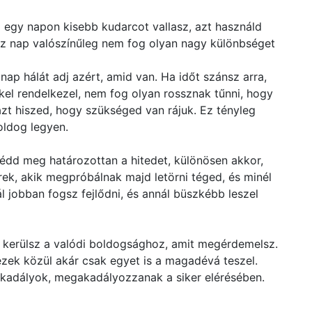
 egy napon kisebb kudarcot vallasz, azt használd
ssz nap valószínűleg nem fog olyan nagy különbséget
nap hálát adj azért, amid van. Ha időt szánsz arra,
el rendelkezel, nem fog olyan rossznak tűnni, hogy
zt hiszed, hogy szükséged van rájuk. Ez tényleg
oldog legyen.
 Védd meg határozottan a hitedet, különösen akkor,
ek, akik megpróbálnak majd letörni téged, és minél
l jobban fogsz fejlődni, és annál büszkébb leszel
 kerülsz a valódi boldogsághoz, amit megérdemelsz.
zek közül akár csak egyet is a magadévá teszel.
akadályok, megakadályozzanak a siker elérésében.