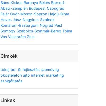
Bács-Kiskun
Baranya
Békés
Borsod-
Abaúj-Zemplén
Budapest
Csongrád
Fejér
Győr-Moson-Sopron
Hajdú-Bihar
Heves
Jász-Nagykun-Szolnok
Komárom-Esztergom
Nógrád
Pest
Somogy
Szabolcs-Szatmár-Bereg
Tolna
Vas
Veszprém
Zala
Cimkék
tokaj
bor
önfejlesztés
szemüveg
okostelefon
ajtó
internet
marketing
szolgáltatás
Linkek