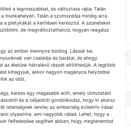
őled a legrosszabbat, és változtass rajta. Talán
t a munkahelyén. Talán a szomszédja mindig arra
a a pletykákat a kerítésen keresztül. A szüneteket
zöbölni, de megváltoztathatod, hogyan reagálsz
y az ember mennyire boldog. Lássuk be,
nyiunknak van családja és barátai, és ahogy
l az életünk hátralévő részét eltölthetjük. A legtöbb
épést kihagyjuk, akkor nagyon magányos helyzetbe
tik az időt.
a vagy, keress egy magasabb erőt, amely útmutatást
ásodról és a céljaidról gondolkodsz, hogy ki akarsz
ét istenségnek lennie; az emberiség kollektív írásai
alami olyasmire, ami nagyobb nálad. Lehet, hogy a
sok felfedezése segíthet abban, hogy megteremtsd