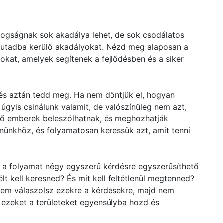
dogságnak sok akadálya lehet, de sok csodálatos
z utadba kerülő akadályokat. Nézd meg alaposan a
zokat, amelyek segítenek a fejlődésben és a siker
 és aztán tedd meg. Ha nem döntjük el, hogyan
 úgyis csinálunk valamit, de valószínűleg nem azt,
ső emberek beleszólhatnak, és meghozhatják
nünkhöz, és folyamatosan keressük azt, amit tenni
z a folyamat négy egyszerű kérdésre egyszerűsíthető
lt kell keresned? És mit kell feltétlenül megtenned?
em válaszolsz ezekre a kérdésekre, majd nem
 ezeket a területeket egyensúlyba hozd és