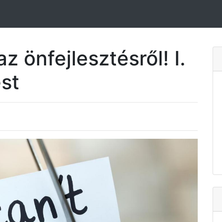
z önfejlesztésről! I.
est