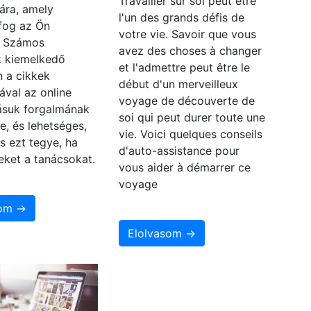
Travailler sur soi peut être
ára, amely
l'un des grands défis de
fog az Ön
votre vie. Savoir que vous
? Számos
avez des choses à changer
 kiemelkedő
et l'admettre peut être le
n a cikkek
début d'un merveilleux
ával az online
voyage de découverte de
zásuk forgalmának
soi qui peut durer toute une
e, és lehetséges,
vie. Voici quelques conseils
s ezt tegye, ha
d'auto-assistance pour
eket a tanácsokat.
vous aider à démarrer ce
voyage
som →
Elolvasom →