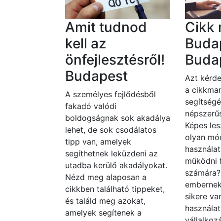
Amit tudnod
Cikk 
kell az
Buda
önfejlesztésről!
Buda
Budapest
Azt kérde
a cikkmar
A személyes fejlődésből
segítségé
fakadó valódi
népszerűs
boldogságnak sok akadálya
Képes les
lehet, de sok csodálatos
olyan mó
tipp van, amelyek
használat
segíthetnek leküzdeni az
működni 
utadba kerülő akadályokat.
számára
Nézd meg alaposan a
embernek
cikkben található tippeket,
sikere va
és találd meg azokat,
használat
amelyek segítenek a
vállalko