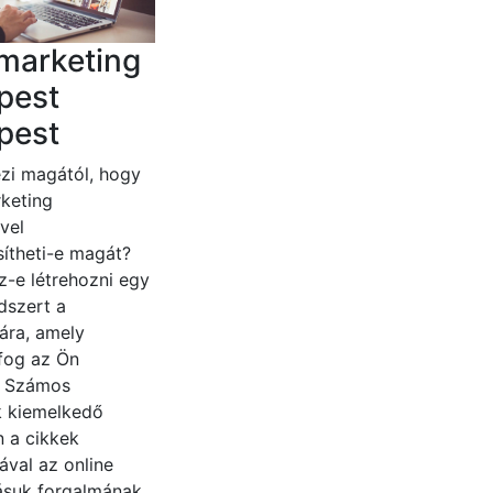
marketing
pest
pest
zi magától, hogy
keting
vel
ítheti-e magát?
z-e létrehozni egy
dszert a
ára, amely
fog az Ön
? Számos
 kiemelkedő
n a cikkek
ával az online
zásuk forgalmának