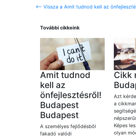
<-- Vissza a Amit tudnod kell az önfejlesztés
További cikkeink
Amit tudnod
Cikk 
kell az
Buda
önfejlesztésről!
Azt kérde
Budapest
a cikkmar
segítségé
Budapest
népszerűs
Képes les
A személyes fejlődésből
olyan mó
fakadó valódi