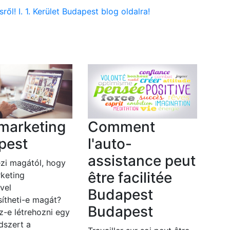
ről! I. 1. Kerület Budapest blog oldalra!
marketing
Comment
pest
l'auto-
assistance peut
zi magától, hogy
être facilitée
keting
vel
Budapest
ítheti-e magát?
Budapest
z-e létrehozni egy
dszert a