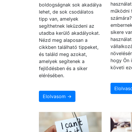
használat
boldogságnak sok akadálya
működni 
lehet, de sok csodálatos
számára
tipp van, amelyek
embernek
segíthetnek leküzdeni az
sikere va
utadba kerülő akadályokat.
használat
Nézd meg alaposan a
vállalko
cikkben található tippeket,
növelésér
és találd meg azokat,
hogy Ön i
amelyek segítenek a
követi ez
fejlődésben és a siker
elérésében.
Elolva
Elolvasom →