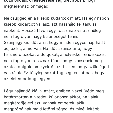
közmondások felfedezése segíthet abban, hogy
megteremtsd önmagad.
Ne csüggedjen a kisebb kudarcok miatt. Ha egy napon
kisebb kudarcot vallasz, azt használd fel tanulási
napként. Hosszú távon egy rossz nap valószínűleg
nem fog olyan nagy különbséget tenni.
Szánj egy kis időt arra, hogy minden egyes nap hálát
adj azért, amid van. Ha időt szánsz arra, hogy
felismerd azokat a dolgokat, amelyekkel rendelkezel,
nem fog olyan rossznak tűnni, hogy nincsenek meg
azok a dolgok, amelyekről azt hiszed, hogy szükséged
van rájuk. Ez tényleg sokat fog segíteni abban, hogy
az életed boldog legyen.
Légy hajlandó kiállni azért, amiben hiszel. Védd meg
határozottan a hitedet, különösen akkor, ha valaki
megkérdőjelezi azt. Vannak emberek, akik
megpróbálnak majd letörni téged, és minél inkább