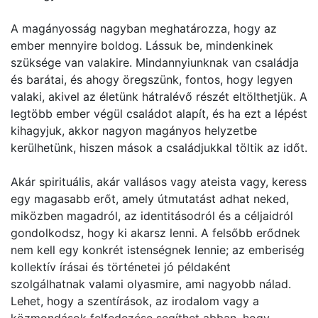
A magányosság nagyban meghatározza, hogy az
ember mennyire boldog. Lássuk be, mindenkinek
szüksége van valakire. Mindannyiunknak van családja
és barátai, és ahogy öregszünk, fontos, hogy legyen
valaki, akivel az életünk hátralévő részét eltölthetjük. A
legtöbb ember végül családot alapít, és ha ezt a lépést
kihagyjuk, akkor nagyon magányos helyzetbe
kerülhetünk, hiszen mások a családjukkal töltik az időt.
Akár spirituális, akár vallásos vagy ateista vagy, keress
egy magasabb erőt, amely útmutatást adhat neked,
miközben magadról, az identitásodról és a céljaidról
gondolkodsz, hogy ki akarsz lenni. A felsőbb erődnek
nem kell egy konkrét istenségnek lennie; az emberiség
kollektív írásai és történetei jó példaként
szolgálhatnak valami olyasmire, ami nagyobb nálad.
Lehet, hogy a szentírások, az irodalom vagy a