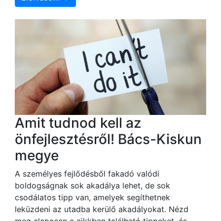
Amit tudnod kell az
önfejlesztésről! Bács-Kiskun
megye
A személyes fejlődésből fakadó valódi
boldogságnak sok akadálya lehet, de sok
csodálatos tipp van, amelyek segíthetnek
leküzdeni az utadba kerülő akadályokat. Nézd
meg alaposan a cikkben található tippeket, és