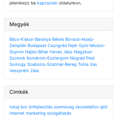
jelentkezz be
kapcsolati
oldalunkon.
Megyék
Bács-Kiskun
Baranya
Békés
Borsod-Abaúj-
Zemplén
Budapest
Csongrád
Fejér
Győr-Moson-
Sopron
Hajdú-Bihar
Heves
Jász-Nagykun-
Szolnok
Komárom-Esztergom
Nógrád
Pest
Somogy
Szabolcs-Szatmár-Bereg
Tolna
Vas
Veszprém
Zala
Cimkék
tokaj
bor
önfejlesztés
szemüveg
okostelefon
ajtó
internet
marketing
szolgáltatás