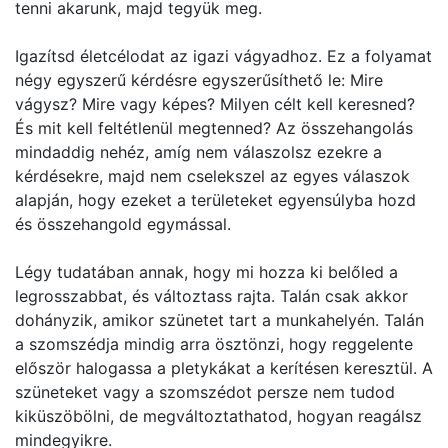
tenni akarunk, majd tegyük meg.
Igazítsd életcélodat az igazi vágyadhoz. Ez a folyamat
négy egyszerű kérdésre egyszerűsíthető le: Mire
vágysz? Mire vagy képes? Milyen célt kell keresned?
És mit kell feltétlenül megtenned? Az összehangolás
mindaddig nehéz, amíg nem válaszolsz ezekre a
kérdésekre, majd nem cselekszel az egyes válaszok
alapján, hogy ezeket a területeket egyensúlyba hozd
és összehangold egymással.
Légy tudatában annak, hogy mi hozza ki belőled a
legrosszabbat, és változtass rajta. Talán csak akkor
dohányzik, amikor szünetet tart a munkahelyén. Talán
a szomszédja mindig arra ösztönzi, hogy reggelente
először halogassa a pletykákat a kerítésen keresztül. A
szüneteket vagy a szomszédot persze nem tudod
kiküszöbölni, de megváltoztathatod, hogyan reagálsz
mindegyikre.