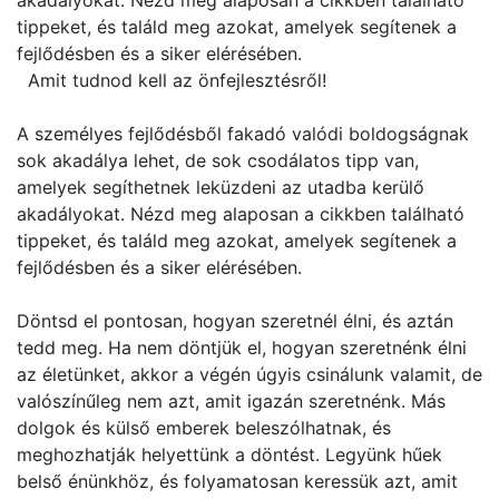
akadályokat. Nézd meg alaposan a cikkben található
tippeket, és találd meg azokat, amelyek segítenek a
fejlődésben és a siker elérésében.
Amit tudnod kell az önfejlesztésről!
A személyes fejlődésből fakadó valódi boldogságnak
sok akadálya lehet, de sok csodálatos tipp van,
amelyek segíthetnek leküzdeni az utadba kerülő
akadályokat. Nézd meg alaposan a cikkben található
tippeket, és találd meg azokat, amelyek segítenek a
fejlődésben és a siker elérésében.
Döntsd el pontosan, hogyan szeretnél élni, és aztán
tedd meg. Ha nem döntjük el, hogyan szeretnénk élni
az életünket, akkor a végén úgyis csinálunk valamit, de
valószínűleg nem azt, amit igazán szeretnénk. Más
dolgok és külső emberek beleszólhatnak, és
meghozhatják helyettünk a döntést. Legyünk hűek
belső énünkhöz, és folyamatosan keressük azt, amit