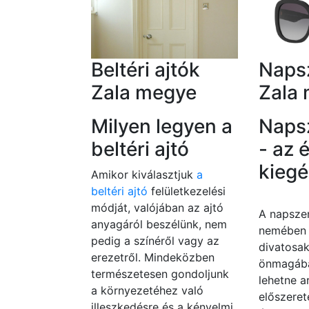
Beltéri ajtók
Naps
Zala megye
Zala
Milyen legyen a
Naps
beltéri ajtó
- az 
kiegé
Amikor kiválasztjuk
a
beltéri ajtó
felületkezelési
módját, valójában az ajtó
A napsz
anyagáról beszélünk, nem
nemében 
pedig a színéről vagy az
divatosak
erezetről. Mindeközben
önmagába
természetesen gondoljunk
lehetne a
a környezetéhez való
előszerete
illeszkedésre és a kényelmi