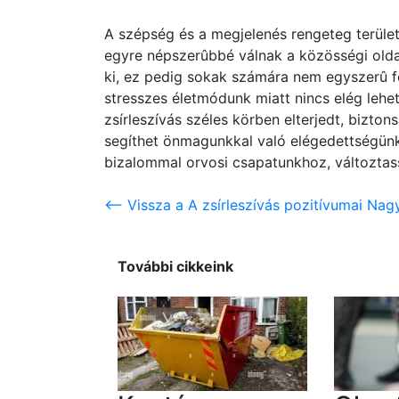
A szépség és a megjelenés rengeteg terüle
egyre népszerûbbé válnak a közösségi olda
ki, ez pedig sokak számára nem egyszerû fe
stresszes életmódunk miatt nincs elég leh
zsírleszívás széles körben elterjedt, bizto
segíthet önmagunkkal való elégedettségünk
bizalommal orvosi csapatunkhoz, változtass
<-- Vissza a A zsírleszívás pozitívumai Nag
További cikkeink