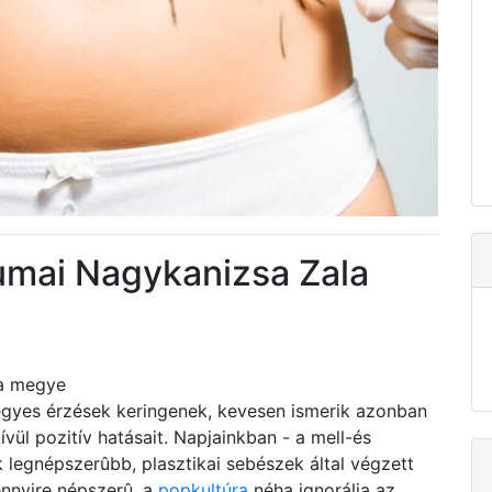
vumai Nagykanizsa Zala
la megye
yes érzések keringenek, kevesen ismerik azonban
ül pozitív hatásait. Napjainkban - a mell-és
ik legnépszerûbb, plasztikai sebészek által végzett
ennyire népszerû, a
popkultúra
néha ignorálja az