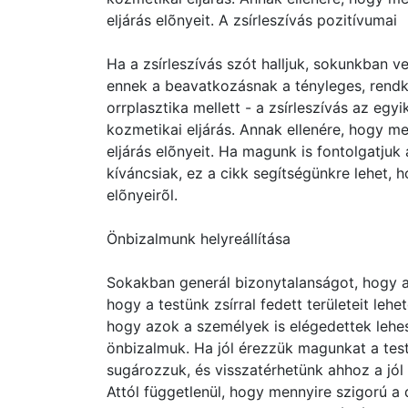
eljárás elõnyeit. A zsírleszívás pozitívumai
Ha a zsírleszívás szót halljuk, sokunkban 
ennek a beavatkozásnak a tényleges, rendkív
orrplasztika mellett - a zsírleszívás az egy
kozmetikai eljárás. Annak ellenére, hogy me
eljárás elõnyeit. Ha magunk is fontolgatju
kíváncsiak, ez a cikk segítségünkre lehet, 
elõnyeirõl.
Önbizalmunk helyreállítása
Sokakban generál bizonytalanságot, hogy a
hogy a testünk zsírral fedett területeit lehet
hogy azok a személyek is elégedettek lehe
önbizalmuk. Ha jól érezzük magunkat a test
sugározzuk, és visszatérhetünk ahhoz a jól
Attól függetlenül, hogy mennyire szigorú a