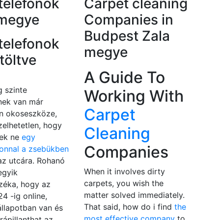
telefonok
Carpet cleaning
 megye
Companies in
Budpest Zala
telefonok
megye
atöltve
A Guide To
 szinte
Working With
nek van már
Carpet
en okoseszköze,
zelhetetlen, hogy
Cleaning
ek ne
egy
Companies
fonnal a zsebükben
az utcára. Rohanó
When it involves dirty
egyik
carpets, you wish the
zéka, hogy az
matter solved immediately.
4 -ig online,
That said, how do i find
the
állapotban van és
most effective company
to
rápillanthat az