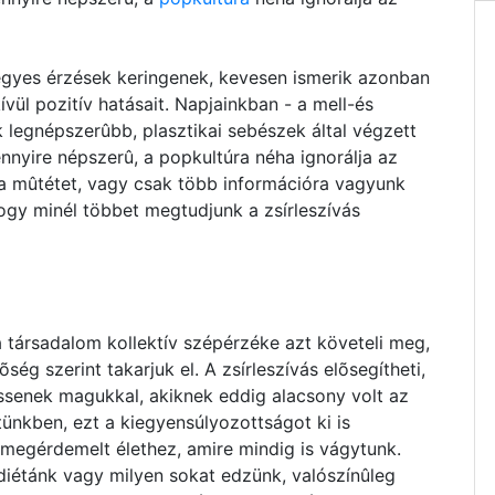
vegyes érzések keringenek, kevesen ismerik azonban
ül pozitív hatásait. Napjainkban - a mell-és
ik legnépszerûbb, plasztikai sebészek által végzett
nnyire népszerû, a popkultúra néha ignorálja az
k a mûtétet, vagy csak több információra vagyunk
hogy minél többet megtudjunk a zsírleszívás
 társadalom kollektív szépérzéke azt követeli meg,
õség szerint takarjuk el. A zsírleszívás elõsegítheti,
ssenek magukkal, akiknek eddig alacsony volt az
ünkben, ezt a kiegyensúlyozottságot ki is
 megérdemelt élethez, amire mindig is vágytunk.
 diétánk vagy milyen sokat edzünk, valószínûleg