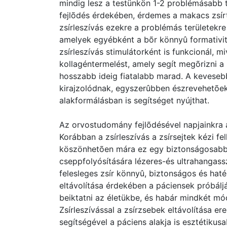
mindig lesz a testünkön 1-2 problémásabb t
fejlõdés érdekében, érdemes a makacs zsírt 
zsírleszívás ezekre a problémás területekre
amelyek egyébként a bõr könnyû formativitás
zsírleszívás stimulátorként is funkcionál, mi
kollagéntermelést, amely segít megõrizni a
hosszabb ideig fiatalabb marad. A kevesebb
kirajzolódnak, egyszerûbben észrevehetõek, 
alakformálásban is segítséget nyújthat.
Az orvostudomány fejlõdésével napjainkra a
Korábban a zsírleszívás a zsírsejtek kézi fel
köszönhetõen mára ez egy biztonságosabb, 
cseppfolyósítására lézeres-és ultrahangassz
felesleges zsír könnyû, biztonságos és haté
eltávolítása érdekében a páciensek próbálj
beiktatni az életükbe, és habár mindkét m
Zsírleszívással a zsírzsebek eltávolítása er
segítségével a páciens alakja is esztétikus