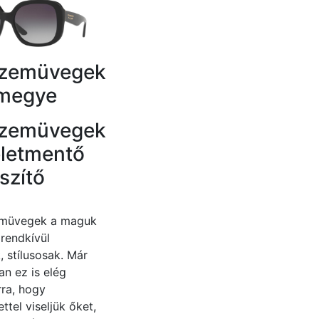
zemüvegek
 megye
zemüvegek
életmentő
szítő
emüvegek a maguk
rendkívül
, stílusosak. Már
n ez is elég
rra, hogy
ttel viseljük őket,