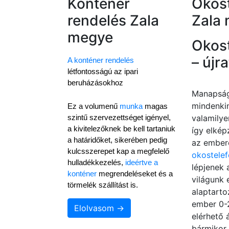
Konténer
Okos
rendelés Zala
Zala
megye
Okos
– újr
A konténer rendelés
létfontosságú az ipari 
beruházásokhoz
Manapság
mindenki
Ez a volumenű 
munka
 magas 
valamily
szintű szervezettséget igényel, 
a kivitelezőknek be kell tartaniuk 
így elkép
a határidőket, sikerében pedig 
az ember
kulcsszerepet kap a megfelelő 
okostele
hulladékkezelés, 
ideértve a 
lépjenek 
konténer
 megrendeléseket és a 
világunk 
törmelék szállítást is.
alaptarto
ember 0-2
Elolvasom →
elérhető 
bármikor 