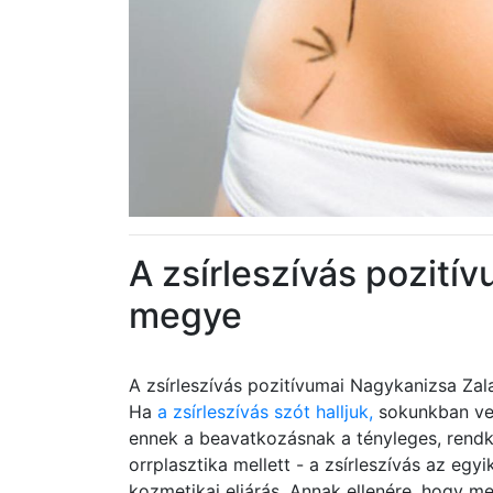
A zsírleszívás pozití
megye
A zsírleszívás pozitívumai Nagykanizsa Za
Ha
a zsírleszívás szót halljuk,
sokunkban veg
ennek a beavatkozásnak a tényleges, rendkív
orrplasztika mellett - a zsírleszívás az egy
kozmetikai eljárás. Annak ellenére, hogy m