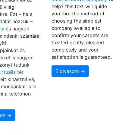
help? this text will guide
ülvilági
you thru the method of
kre. Ezt – ha a
choosing the simplest
ldalát nézzük –
company available to
ny
és nagyon
confirm your carpets are
mindenki számára,
treated gently, cleaned
íti
completely and your
pjainkat és
satisfaction is guaranteed.
nkkel is nagyon
szonyt tudunk
Elolvasom →
irtuális tér
eit kihasználva,
 munkánkat is el
tni a telefonon
.
som →