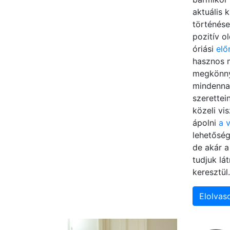
aktuális k
történése
pozitív o
óriási
elő
hasznos 
megkönny
mindenna
szerettei
közeli vi
ápolni
a v
lehetőség
de akár a
tudjuk lá
keresztül
Elolva