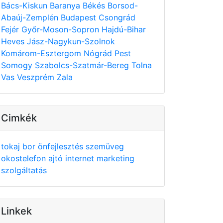
Bács-Kiskun
Baranya
Békés
Borsod-
Abaúj-Zemplén
Budapest
Csongrád
Fejér
Győr-Moson-Sopron
Hajdú-Bihar
Heves
Jász-Nagykun-Szolnok
Komárom-Esztergom
Nógrád
Pest
Somogy
Szabolcs-Szatmár-Bereg
Tolna
Vas
Veszprém
Zala
Cimkék
tokaj
bor
önfejlesztés
szemüveg
okostelefon
ajtó
internet
marketing
szolgáltatás
Linkek