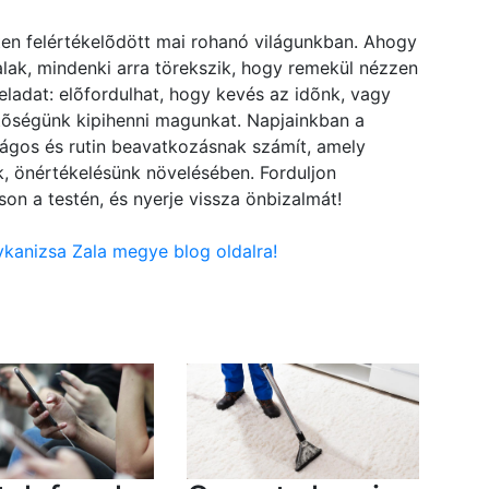
ten felértékelõdött mai rohanó világunkban. Ahogy
lak, mindenki arra törekszik, hogy remekül nézzen
ladat: elõfordulhat, hogy kevés az idõnk, vagy
etõségünk kipihenni magunkat. Napjainkban a
nságos és rutin beavatkozásnak számít, amely
, önértékelésünk növelésében. Forduljon
on a testén, és nyerje vissza önbizalmát!
ykanizsa Zala megye blog oldalra!