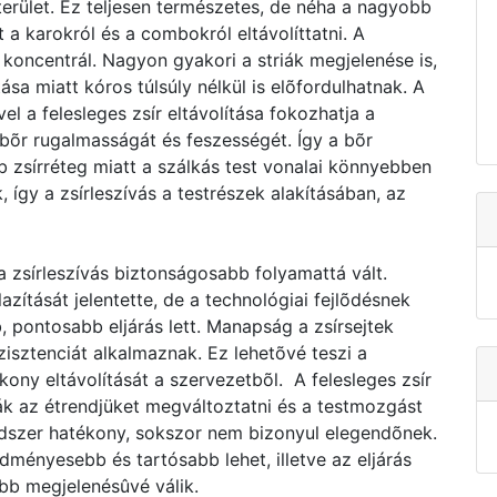
erület. Ez teljesen természetes, de néha a nagyobb
a karokról és a combokról eltávolíttatni. A
 koncentrál. Nagyon gyakori a striák megjelenése is,
a miatt kóros túlsúly nélkül is elõfordulhatnak. A
vel a felesleges zsír eltávolítása fokozhatja a
 bõr rugalmasságát és feszességét. Így a bõr
 zsírréteg miatt a szálkás test vonalai könnyebben
így a zsírleszívás a testrészek alakításában, az
 zsírleszívás biztonságosabb folyamattá vált.
lazítását jelentette, de a technológiai fejlõdésnek
pontosabb eljárás lett. Manapság a zsírsejtek
isztenciát alkalmaznak. Ez lehetõvé teszi a
kony eltávolítását a szervezetbõl. A felesleges zsír
ák az étrendjüket megváltoztatni és a testmozgást
ódszer hatékony, sokszor nem bizonyul elegendõnek.
edményesebb és tartósabb lehet, illetve az eljárás
abb megjelenésûvé válik.