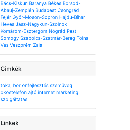
Bács-Kiskun
Baranya
Békés
Borsod-
Abaúj-Zemplén
Budapest
Csongrád
Fejér
Győr-Moson-Sopron
Hajdú-Bihar
Heves
Jász-Nagykun-Szolnok
Komárom-Esztergom
Nógrád
Pest
Somogy
Szabolcs-Szatmár-Bereg
Tolna
Vas
Veszprém
Zala
Cimkék
tokaj
bor
önfejlesztés
szemüveg
okostelefon
ajtó
internet
marketing
szolgáltatás
Linkek