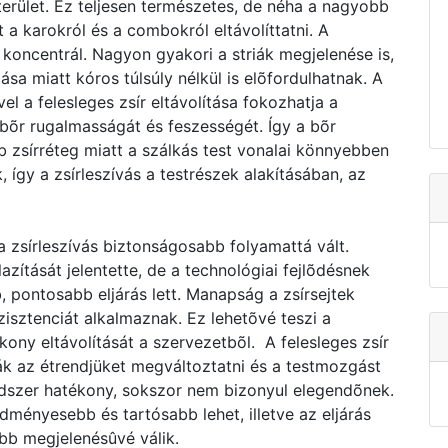
erület. Ez teljesen természetes, de néha a nagyobb
a karokról és a combokról eltávolíttatni. A
 koncentrál. Nagyon gyakori a striák megjelenése is,
a miatt kóros túlsúly nélkül is elõfordulhatnak. A
vel a felesleges zsír eltávolítása fokozhatja a
 bõr rugalmasságát és feszességét. Így a bõr
 zsírréteg miatt a szálkás test vonalai könnyebben
így a zsírleszívás a testrészek alakításában, az
 zsírleszívás biztonságosabb folyamattá vált.
lazítását jelentette, de a technológiai fejlõdésnek
pontosabb eljárás lett. Manapság a zsírsejtek
isztenciát alkalmaznak. Ez lehetõvé teszi a
kony eltávolítását a szervezetbõl. A felesleges zsír
ák az étrendjüket megváltoztatni és a testmozgást
ódszer hatékony, sokszor nem bizonyul elegendõnek.
edményesebb és tartósabb lehet, illetve az eljárás
abb megjelenésûvé válik.