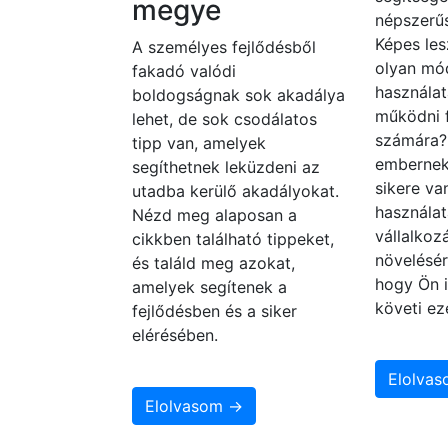
megye
népszerűs
Képes les
A személyes fejlődésből
olyan mó
fakadó valódi
használat
boldogságnak sok akadálya
működni 
lehet, de sok csodálatos
számára
tipp van, amelyek
embernek
segíthetnek leküzdeni az
sikere va
utadba kerülő akadályokat.
használat
Nézd meg alaposan a
vállalko
cikkben található tippeket,
növelésér
és találd meg azokat,
hogy Ön i
amelyek segítenek a
követi ez
fejlődésben és a siker
elérésében.
Elolva
Elolvasom →