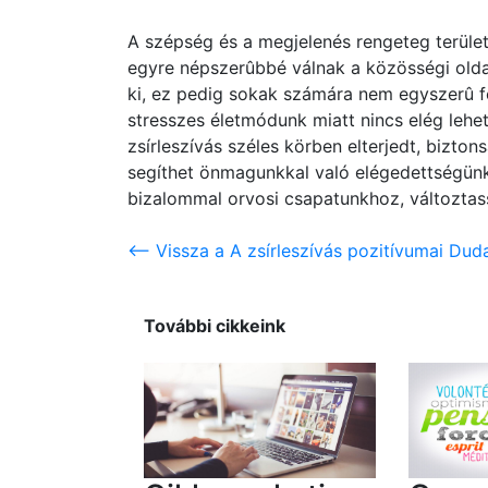
A szépség és a megjelenés rengeteg terüle
egyre népszerûbbé válnak a közösségi olda
ki, ez pedig sokak számára nem egyszerû fe
stresszes életmódunk miatt nincs elég leh
zsírleszívás széles körben elterjedt, bizto
segíthet önmagunkkal való elégedettségünk
bizalommal orvosi csapatunkhoz, változtass
<-- Vissza a A zsírleszívás pozitívumai Du
További cikkeink