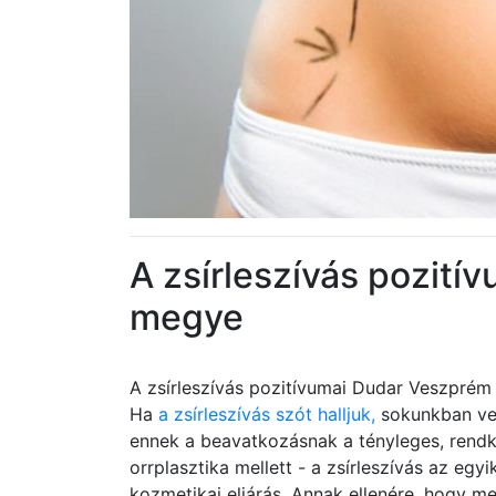
A zsírleszívás pozit
megye
A zsírleszívás pozitívumai Dudar Veszpré
Ha
a zsírleszívás szót halljuk,
sokunkban veg
ennek a beavatkozásnak a tényleges, rendkív
orrplasztika mellett - a zsírleszívás az egy
kozmetikai eljárás. Annak ellenére, hogy m