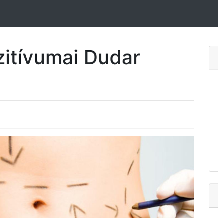
zitívumai Dudar
e