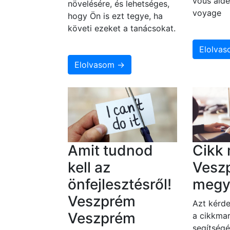
vous aide
növelésére, és lehetséges,
voyage
hogy Ön is ezt tegye, ha
követi ezeket a tanácsokat.
Elolva
Elolvasom →
Amit tudnod
Cikk 
kell az
Vesz
önfejlesztésről!
megy
Veszprém
Azt kérde
Veszprém
a cikkmar
segítségé