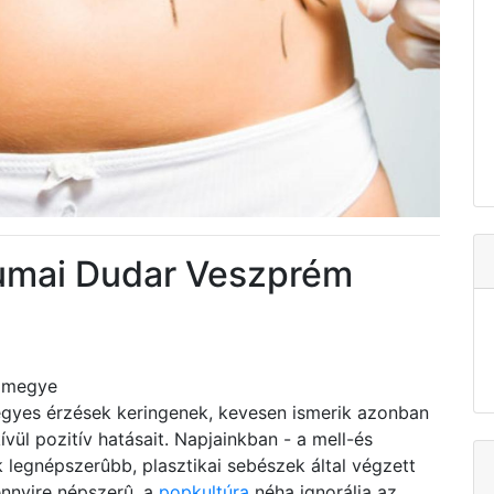
ívumai Dudar Veszprém
m megye
yes érzések keringenek, kevesen ismerik azonban
ül pozitív hatásait. Napjainkban - a mell-és
ik legnépszerûbb, plasztikai sebészek által végzett
ennyire népszerû, a
popkultúra
néha ignorálja az