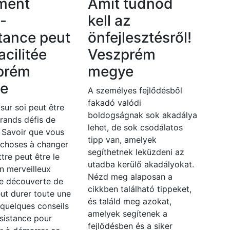
ment
Amit tudnod
o-
kell az
tance peut
önfejlesztésről!
acilitée
Veszprém
prém
megye
e
A személyes fejlődésből
fakadó valódi
 sur soi peut être
boldogságnak sok akadálya
grands défis de
lehet, de sok csodálatos
. Savoir que vous
tipp van, amelyek
 choses à changer
segíthetnek leküzdeni az
ttre peut être le
utadba kerülő akadályokat.
n merveilleux
Nézd meg alaposan a
e découverte de
cikkben található tippeket,
eut durer toute une
és találd meg azokat,
i quelques conseils
amelyek segítenek a
sistance pour
fejlődésben és a siker