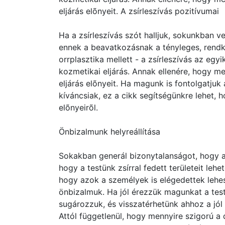
eljárás elõnyeit. A zsírleszívás pozitívumai
Ha a zsírleszívás szót halljuk, sokunkban 
ennek a beavatkozásnak a tényleges, rendkív
orrplasztika mellett - a zsírleszívás az egy
kozmetikai eljárás. Annak ellenére, hogy me
eljárás elõnyeit. Ha magunk is fontolgatju
kíváncsiak, ez a cikk segítségünkre lehet, 
elõnyeirõl.
Önbizalmunk helyreállítása
Sokakban generál bizonytalanságot, hogy a
hogy a testünk zsírral fedett területeit lehet
hogy azok a személyek is elégedettek lehe
önbizalmuk. Ha jól érezzük magunkat a test
sugározzuk, és visszatérhetünk ahhoz a jól
Attól függetlenül, hogy mennyire szigorú a