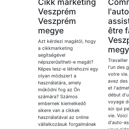
Cikk marketing
Com
Veszprém
l'aut
Veszprém
assis
megye
être f
Vesz
Azt kérdezi magától, hogy
megy
a cikkmarketing
segítségével
Travailler
népszerűsítheti-e magát?
l'un des 
Képes lesz-e létrehozni egy
votre vie
olyan módszert a
avez des
használatára, amely
et l'adme
működni fog az Ön
début d'u
számára? Számos
voyage d
embernek kiemelkedő
soi qui p
sikere van a cikkek
vie. Voic
használatával az online
d'auto-as
vállalkozásuk forgalmának