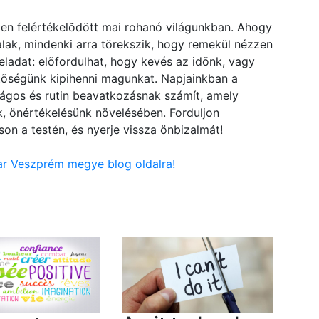
ten felértékelõdött mai rohanó világunkban. Ahogy
lak, mindenki arra törekszik, hogy remekül nézzen
ladat: elõfordulhat, hogy kevés az idõnk, vagy
etõségünk kipihenni magunkat. Napjainkban a
nságos és rutin beavatkozásnak számít, amely
, önértékelésünk növelésében. Forduljon
on a testén, és nyerje vissza önbizalmát!
dar Veszprém megye blog oldalra!