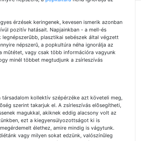
vegyes érzések keringenek, kevesen ismerik azonban
ül pozitív hatásait. Napjainkban - a mell-és
ik legnépszerûbb, plasztikai sebészek által végzett
nnyire népszerû, a popkultúra néha ignorálja az
k a mûtétet, vagy csak több információra vagyunk
hogy minél többet megtudjunk a zsírleszívás
 társadalom kollektív szépérzéke azt követeli meg,
õség szerint takarjuk el. A zsírleszívás elõsegítheti,
ssenek magukkal, akiknek eddig alacsony volt az
ünkben, ezt a kiegyensúlyozottságot ki is
 megérdemelt élethez, amire mindig is vágytunk.
 diétánk vagy milyen sokat edzünk, valószínûleg