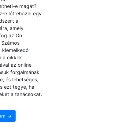
ítheti-e magát?
z-e létrehozni egy
dszert a
ára, amely
fog az Ön
? Számos
 kiemelkedő
n a cikkek
ával az online
zásuk forgalmának
e, és lehetséges,
s ezt tegye, ha
eket a tanácsokat.
som →