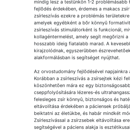
mindig lesz a testünkön 1-2 problémásabb t
fejlõdés érdekében, érdemes a makacs zsírt 
zsírleszívás ezekre a problémás területekre
amelyek egyébként a bõr könnyû formativitás
zsírleszívás stimulátorként is funkcionál, mi
kollagéntermelést, amely segít megõrizni a
hosszabb ideig fiatalabb marad. A kevesebb
kirajzolódnak, egyszerûbben észrevehetõek, 
alakformálásban is segítséget nyújthat.
Az orvostudomány fejlõdésével napjainkra a
Korábban a zsírleszívás a zsírsejtek kézi fel
köszönhetõen mára ez egy biztonságosabb, 
cseppfolyósítására lézeres-és ultrahangassz
felesleges zsír könnyû, biztonságos és haté
eltávolítása érdekében a páciensek próbálj
beiktatni az életükbe, és habár mindkét m
Zsírleszívással a zsírzsebek eltávolítása er
segítségével a páciens alakja is esztétikus