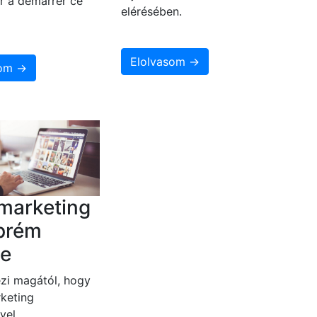
r à démarrer ce
elérésében.
Elolvasom →
som →
marketing
prém
e
zi magától, hogy
keting
vel