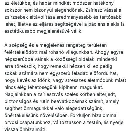
az életükbe, és habár mindkét módszer hatékony,
sokszor nem bizonyul elegendõnek. Zsírleszívással a
zsírzsebek eltávolítása eredményesebb és tartósabb
lehet, illetve az eljárás segítségével a páciens alakja is
esztétikusabb megjelenésûvé válik.
A szépség és a megjelenés rengeteg területen
felértékelõdött mai rohanó világunkban. Ahogy egyre
népszerûbbé válnak a közösségi oldalak, mindenki
arra törekszik, hogy remekül nézzen ki, ez pedig
sokak számára nem egyszerû feladat: elõfordulhat,
hogy kevés az idõnk, vagy stresszes életmódunk miatt
nincs elég lehetõségünk kipihenni magunkat.
Napjainkban a zsírleszívás széles körben elterjedt,
biztonságos és rutin beavatkozásnak számít, amely
segíthet önmagunkkal való elégedettségünk,
önértékelésünk növelésében. Forduljon bizalommal
orvosi csapatunkhoz, változtasson a testén, és nyerje
vissza önbizalmát!