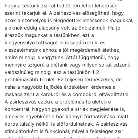
hogy a testünk zsírral fedett területeit lehetõség
szerint takarjuk el. A zsírleszívás elõsegítheti, hogy
azok a személyek is elégedettek lehessenek magukkal,
akiknek eddig alacsony volt az önbizalmuk. Ha jól
érezzük magunkat a testünkben, ezt a
kiegyensúlyozottságot ki is sugározzuk, és
visszatérhetünk ahhoz a jól megérdemelt élethez,
amire mindig is vágytunk. Attól függetlenül, hogy
mennyire szigorú a diétánk vagy milyen sokat edzünk,
valószínûleg mindig lesz a testünkön 1-2
problémásabb terület. Ez teljesen természetes, de
néha a nagyobb fejlõdés érdekében, érdemes a
makacs zsírt a karokról és a combokról eltávolíttatni.
A zsírleszívás ezekre a problémás területekre
koncentrál. Nagyon gyakori a striák megjelenése is,
amelyek egyébként a bõr könnyû formativitása miatt
kóros túlsúly nélkül is elõfordulhatnak. A zsírleszívás
stimulátorként is funkcionál, mivel a felesleges zsír