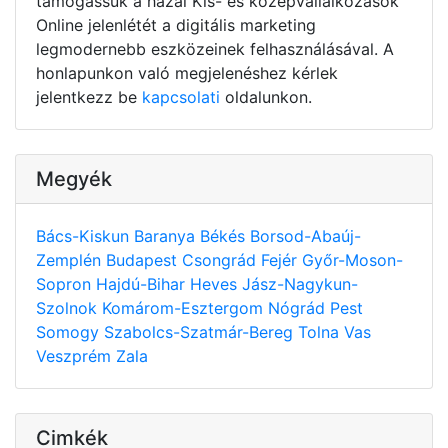
támogassuk a hazai Kis- és középvállalkozások
Online jelenlétét a digitális marketing
legmodernebb eszközeinek felhasználásával. A
honlapunkon való megjelenéshez kérlek
jelentkezz be
kapcsolati
oldalunkon.
Megyék
Bács-Kiskun
Baranya
Békés
Borsod-Abaúj-
Zemplén
Budapest
Csongrád
Fejér
Győr-Moson-
Sopron
Hajdú-Bihar
Heves
Jász-Nagykun-
Szolnok
Komárom-Esztergom
Nógrád
Pest
Somogy
Szabolcs-Szatmár-Bereg
Tolna
Vas
Veszprém
Zala
Cimkék