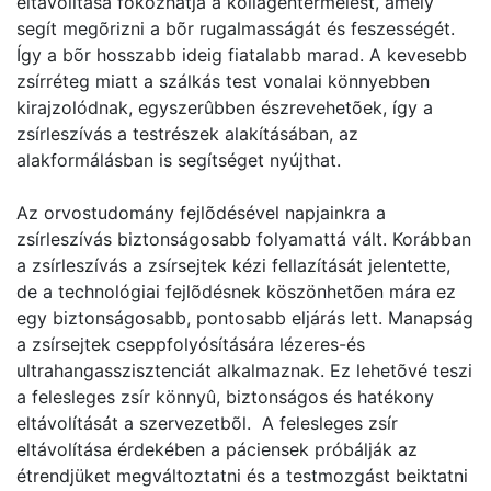
eltávolítása fokozhatja a kollagéntermelést, amely
segít megõrizni a bõr rugalmasságát és feszességét.
Így a bõr hosszabb ideig fiatalabb marad. A kevesebb
zsírréteg miatt a szálkás test vonalai könnyebben
kirajzolódnak, egyszerûbben észrevehetõek, így a
zsírleszívás a testrészek alakításában, az
alakformálásban is segítséget nyújthat.
Az orvostudomány fejlõdésével napjainkra a
zsírleszívás biztonságosabb folyamattá vált. Korábban
a zsírleszívás a zsírsejtek kézi fellazítását jelentette,
de a technológiai fejlõdésnek köszönhetõen mára ez
egy biztonságosabb, pontosabb eljárás lett. Manapság
a zsírsejtek cseppfolyósítására lézeres-és
ultrahangasszisztenciát alkalmaznak. Ez lehetõvé teszi
a felesleges zsír könnyû, biztonságos és hatékony
eltávolítását a szervezetbõl. A felesleges zsír
eltávolítása érdekében a páciensek próbálják az
étrendjüket megváltoztatni és a testmozgást beiktatni