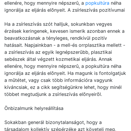
ellenére, hogy mennyire népszerû, a
popkultúra
néha
ignorálja az eljárás elõnyeit. A zsírleszívás pozitívumai
Ha a zsírleszívás szót halljuk, sokunkban vegyes
érzések keringenek, kevesen ismerik azonban ennek a
beavatkozásnak a tényleges, rendkívül pozitív
hatásait. Napjainkban - a mell-és orrplasztika mellett -
a zsírleszívás az egyik legnépszerûbb, plasztikai
sebészek által végzett kozmetikai eljárás. Annak
ellenére, hogy mennyire népszerû, a popkultúra néha
ignorálja az eljárás elõnyeit. Ha magunk is fontolgatjuk
a mûtétet, vagy csak több információra vagyunk
kíváncsiak, ez a cikk segítségünkre lehet, hogy minél
többet megtudjunk a zsírleszívás elõnyeirõl.
Önbizalmunk helyreállítása
Sokakban generál bizonytalanságot, hogy a
társadalom kollektív szépérzéke azt követeli meg,