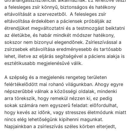
ultrahangasszisztenciát alkalmaznak. Ez lehetõvé teszi
a felesleges zsír könnyû, biztonságos és hatékony
eltávolítását a szervezetbõl. A felesleges zsír
eltávolítása érdekében a páciensek próbálják az
étrendjüket megváltoztatni és a testmozgást beiktatni
az életükbe, és habár mindkét módszer hatékony,
sokszor nem bizonyul elegendõnek. Zsírleszívással a
zsírzsebek eltávolítása eredményesebb és tartósabb
lehet, illetve az eljárás segítségével a páciens alakja is
esztétikusabb megjelenésûvé válik.
A szépség és a megjelenés rengeteg területen
felértékelõdött mai rohanó világunkban. Ahogy egyre
népszerûbbé válnak a közösségi oldalak, mindenki
arra törekszik, hogy remekül nézzen ki, ez pedig
sokak számára nem egyszerû feladat: elõfordulhat,
hogy kevés az idõnk, vagy stresszes életmódunk miatt
nincs elég lehetõségünk kipihenni magunkat.
Napjainkban a zsírleszívás széles körben elterjedt,