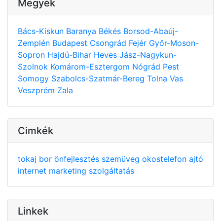
Megyék
Bács-Kiskun
Baranya
Békés
Borsod-Abaúj-
Zemplén
Budapest
Csongrád
Fejér
Győr-Moson-
Sopron
Hajdú-Bihar
Heves
Jász-Nagykun-
Szolnok
Komárom-Esztergom
Nógrád
Pest
Somogy
Szabolcs-Szatmár-Bereg
Tolna
Vas
Veszprém
Zala
Cimkék
tokaj
bor
önfejlesztés
szemüveg
okostelefon
ajtó
internet
marketing
szolgáltatás
Linkek