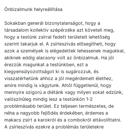
Önbizalmunk helyreállítása
Sokakban generál bizonytalanságot, hogy a
társadalom kollektív szépérzéke azt követeli meg,
hogy a testünk zsírral fedett területeit lehetõség
szerint takarjuk el. A zsírleszívás elõsegítheti, hogy
azok a személyek is elégedettek lehessenek magukkal,
akiknek eddig alacsony volt az önbizalmuk. Ha jól
érezzük magunkat a testünkben, ezt a
kiegyensúlyozottságot ki is sugározzuk, és
visszatérhetünk ahhoz a jól megérdemelt élethez,
amire mindig is vágytunk. Attól függetlenül, hogy
mennyire szigorú a diétánk vagy milyen sokat edzünk,
valószínûleg mindig lesz a testünkön 1-2
problémásabb terület. Ez teljesen természetes, de
néha a nagyobb fejlõdés érdekében, érdemes a
makacs zsírt a karokról és a combokról eltávolíttatni.
A zsírleszívás ezekre a problémás területekre