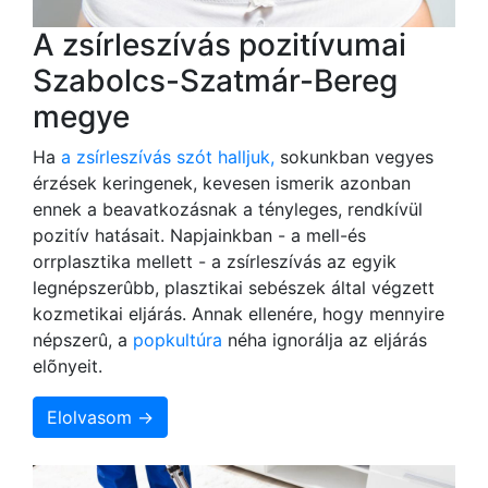
A zsírleszívás pozitívumai
Szabolcs-Szatmár-Bereg
megye
Ha
a zsírleszívás szót halljuk,
sokunkban vegyes
érzések keringenek, kevesen ismerik azonban
ennek a beavatkozásnak a tényleges, rendkívül
pozitív hatásait. Napjainkban - a mell-és
orrplasztika mellett - a zsírleszívás az egyik
legnépszerûbb, plasztikai sebészek által végzett
kozmetikai eljárás. Annak ellenére, hogy mennyire
népszerû, a
popkultúra
néha ignorálja az eljárás
elõnyeit.
Elolvasom →