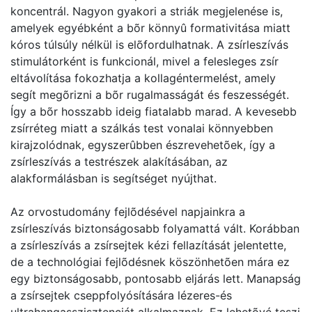
koncentrál. Nagyon gyakori a striák megjelenése is,
amelyek egyébként a bõr könnyû formativitása miatt
kóros túlsúly nélkül is elõfordulhatnak. A zsírleszívás
stimulátorként is funkcionál, mivel a felesleges zsír
eltávolítása fokozhatja a kollagéntermelést, amely
segít megõrizni a bõr rugalmasságát és feszességét.
Így a bõr hosszabb ideig fiatalabb marad. A kevesebb
zsírréteg miatt a szálkás test vonalai könnyebben
kirajzolódnak, egyszerûbben észrevehetõek, így a
zsírleszívás a testrészek alakításában, az
alakformálásban is segítséget nyújthat.
Az orvostudomány fejlõdésével napjainkra a
zsírleszívás biztonságosabb folyamattá vált. Korábban
a zsírleszívás a zsírsejtek kézi fellazítását jelentette,
de a technológiai fejlõdésnek köszönhetõen mára ez
egy biztonságosabb, pontosabb eljárás lett. Manapság
a zsírsejtek cseppfolyósítására lézeres-és