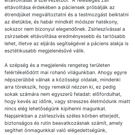
eltávolítását a szervezetbõl. A felesleges zsír
eltávolítása érdekében a páciensek próbálják az
étrendjüket megváltoztatni és a testmozgást beiktatni
az életükbe, és habár mindkét módszer hatékony,
sokszor nem bizonyul elegendõnek. Zsírleszívással a
zsírzsebek eltávolítása eredményesebb és tartósabb
lehet, illetve az eljárás segítségével a páciens alakja is
esztétikusabb megjelenésûvé válik.
A szépség és a megjelenés rengeteg területen
felértékelõdött mai rohanó világunkban. Ahogy egyre
népszerûbbé válnak a közösségi oldalak, mindenki
arra törekszik, hogy remekül nézzen ki, ez pedig
sokak számára nem egyszerû feladat: elõfordulhat,
hogy kevés az idõnk, vagy stresszes életmódunk miatt
nincs elég lehetõségünk kipihenni magunkat.
Napjainkban a zsírleszívás széles körben elterjedt,
biztonságos és rutin beavatkozásnak számít, amely
segíthet önmagunkkal való elégedettségünk,