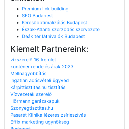
Premium link building
SEO Budapest
Keresőoptimalizálás Budapest
Észak-Atlanti szerződés szervezete
Deák tér látnivalók Budapest
Kiemelt Partnereink:
vízszerelő 16. kerület
konténer rendelés árak 2023
Mellnagyobbítás
ingatlan adásvételi ügyvéd
kárpittisztitas.hu tisztítás
Vízvezeték szerelő
Hörmann garázskapuk
Szonyegtisztitas.hu
Pasarét Klinika lézeres zsírleszívás
Effix marketing ügynökség
Budapest