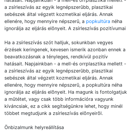
hatásait. Napjainkban - a mell-és orrplasztika mellett -
a zsírleszívás az egyik legnépszerûbb, plasztikai
sebészek által végzett kozmetikai eljárás. Annak
ellenére, hogy mennyire népszerû, a
popkultúra
néha
ignorálja az eljárás elõnyeit. A zsírleszívás pozitívumai
Ha a zsírleszívás szót halljuk, sokunkban vegyes
érzések keringenek, kevesen ismerik azonban ennek a
beavatkozásnak a tényleges, rendkívül pozitív
hatásait. Napjainkban - a mell-és orrplasztika mellett -
a zsírleszívás az egyik legnépszerûbb, plasztikai
sebészek által végzett kozmetikai eljárás. Annak
ellenére, hogy mennyire népszerû, a popkultúra néha
ignorálja az eljárás elõnyeit. Ha magunk is fontolgatjuk
a mûtétet, vagy csak több információra vagyunk
kíváncsiak, ez a cikk segítségünkre lehet, hogy minél
többet megtudjunk a zsírleszívás elõnyeirõl.
Önbizalmunk helyreállítása