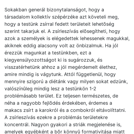
Sokakban generál bizonytalanságot, hogy a
társadalom kollektív szépérzéke azt követeli meg,
hogy a testünk zsírral fedett területeit lehetõség
szerint takarjuk el. A zsírleszívás elõsegítheti, hogy
azok a személyek is elégedettek lehessenek magukkal,
akiknek eddig alacsony volt az önbizalmuk. Ha jól
érezzük magunkat a testünkben, ezt a
kiegyensúlyozottságot ki is sugározzuk, és
visszatérhetünk ahhoz a jól megérdemelt élethez,
amire mindig is vágytunk. Attól függetlenül, hogy
mennyire szigorú a diétánk vagy milyen sokat edzünk,
valószínûleg mindig lesz a testünkön 1-2
problémásabb terület. Ez teljesen természetes, de
néha a nagyobb fejlõdés érdekében, érdemes a
makacs zsírt a karokról és a combokról eltávolíttatni.
A zsírleszívás ezekre a problémás területekre
koncentrál. Nagyon gyakori a striák megjelenése is,
amelyek egyébként a bõr könnyû formativitása miatt