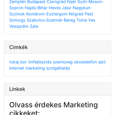
Zemplén
Budapest
Csongrád
Fejér
Győr-Moson-
Sopron
Hajdú-Bihar
Heves
Jász-Nagykun-
Szolnok
Komárom-Esztergom
Nógrád
Pest
Somogy
Szabolcs-Szatmár-Bereg
Tolna
Vas
Veszprém
Zala
Cimkék
tokaj
bor
önfejlesztés
szemüveg
okostelefon
ajtó
internet
marketing
szolgáltatás
Linkek
Olvass érdekes Marketing
cikkeket: