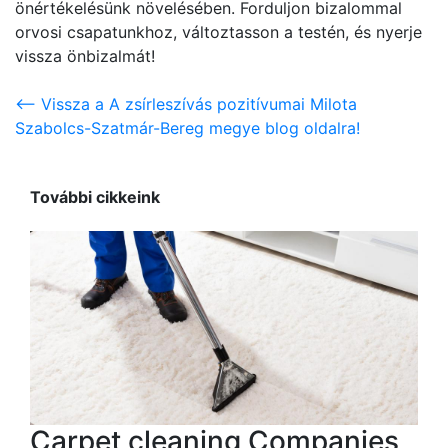
önértékelésünk növelésében. Forduljon bizalommal
orvosi csapatunkhoz, változtasson a testén, és nyerje
vissza önbizalmát!
<-- Vissza a A zsírleszívás pozitívumai Milota
Szabolcs-Szatmár-Bereg megye blog oldalra!
További cikkeink
Carpet cleaning Companies