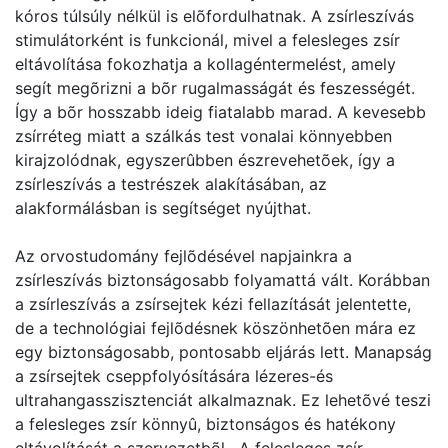
kóros túlsúly nélkül is elõfordulhatnak. A zsírleszívás
stimulátorként is funkcionál, mivel a felesleges zsír
eltávolítása fokozhatja a kollagéntermelést, amely
segít megõrizni a bõr rugalmasságát és feszességét.
Így a bõr hosszabb ideig fiatalabb marad. A kevesebb
zsírréteg miatt a szálkás test vonalai könnyebben
kirajzolódnak, egyszerûbben észrevehetõek, így a
zsírleszívás a testrészek alakításában, az
alakformálásban is segítséget nyújthat.
Az orvostudomány fejlõdésével napjainkra a
zsírleszívás biztonságosabb folyamattá vált. Korábban
a zsírleszívás a zsírsejtek kézi fellazítását jelentette,
de a technológiai fejlõdésnek köszönhetõen mára ez
egy biztonságosabb, pontosabb eljárás lett. Manapság
a zsírsejtek cseppfolyósítására lézeres-és
ultrahangasszisztenciát alkalmaznak. Ez lehetõvé teszi
a felesleges zsír könnyû, biztonságos és hatékony