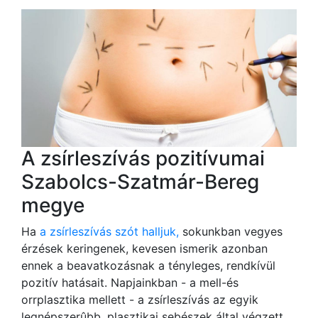
A zsírleszívás pozitívumai
Szabolcs-Szatmár-Bereg
megye
Ha
a zsírleszívás szót halljuk,
sokunkban vegyes
érzések keringenek, kevesen ismerik azonban
ennek a beavatkozásnak a tényleges, rendkívül
pozitív hatásait. Napjainkban - a mell-és
orrplasztika mellett - a zsírleszívás az egyik
legnépszerûbb, plasztikai sebészek által végzett