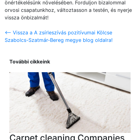
önértékelésünk növelésében. Forduljon bizalommal
orvosi csapatunkhoz, változtasson a testén, és nyerje
vissza önbizalmát!
<-- Vissza a A zsírleszívás pozitívumai Kölcse
Szabolcs-Szatmár-Bereg megye blog oldalra!
További cikkeink
Carpet cleaning Companies