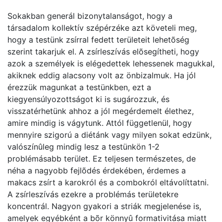
Sokakban generál bizonytalanságot, hogy a
társadalom kollektív szépérzéke azt követeli meg,
hogy a testünk zsírral fedett területeit lehetõség
szerint takarjuk el. A zsírleszívás elõsegítheti, hogy
azok a személyek is elégedettek lehessenek magukkal,
akiknek eddig alacsony volt az önbizalmuk. Ha jól
érezzük magunkat a testünkben, ezt a
kiegyensúlyozottságot ki is sugározzuk, és
visszatérhetünk ahhoz a jól megérdemelt élethez,
amire mindig is vágytunk. Attól függetlenül, hogy
mennyire szigorú a diétánk vagy milyen sokat edzünk,
valószínûleg mindig lesz a testünkön 1-2
problémásabb terület. Ez teljesen természetes, de
néha a nagyobb fejlõdés érdekében, érdemes a
makacs zsírt a karokról és a combokról eltávolíttatni.
A zsírleszívás ezekre a problémás területekre
koncentrál. Nagyon gyakori a striák megjelenése is,
amelyek egyébként a bõr könnyû formativitása miatt