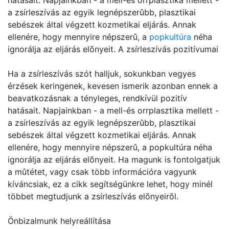
hatásait. Napjainkban - a mell-és orrplasztika mellett -
a zsírleszívás az egyik legnépszerûbb, plasztikai
sebészek által végzett kozmetikai eljárás. Annak
ellenére, hogy mennyire népszerû, a
popkultúra
néha
ignorálja az eljárás elõnyeit. A zsírleszívás pozitívumai
Ha a zsírleszívás szót halljuk, sokunkban vegyes
érzések keringenek, kevesen ismerik azonban ennek a
beavatkozásnak a tényleges, rendkívül pozitív
hatásait. Napjainkban - a mell-és orrplasztika mellett -
a zsírleszívás az egyik legnépszerûbb, plasztikai
sebészek által végzett kozmetikai eljárás. Annak
ellenére, hogy mennyire népszerû, a popkultúra néha
ignorálja az eljárás elõnyeit. Ha magunk is fontolgatjuk
a mûtétet, vagy csak több információra vagyunk
kíváncsiak, ez a cikk segítségünkre lehet, hogy minél
többet megtudjunk a zsírleszívás elõnyeirõl.
Önbizalmunk helyreállítása