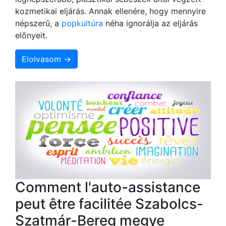
kozmetikai eljárás. Annak ellenére, hogy mennyire
népszerû, a
popkultúra
néha ignorálja az eljárás
elõnyeit.
Elolvasom →
Comment l'auto-assistance
peut être facilitée Szabolcs-
Szatmár-Bereg megye