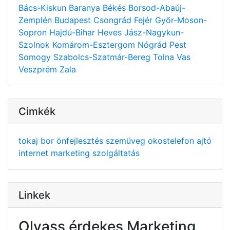
Bács-Kiskun
Baranya
Békés
Borsod-Abaúj-
Zemplén
Budapest
Csongrád
Fejér
Győr-Moson-
Sopron
Hajdú-Bihar
Heves
Jász-Nagykun-
Szolnok
Komárom-Esztergom
Nógrád
Pest
Somogy
Szabolcs-Szatmár-Bereg
Tolna
Vas
Veszprém
Zala
Cimkék
tokaj
bor
önfejlesztés
szemüveg
okostelefon
ajtó
internet
marketing
szolgáltatás
Linkek
Olvass érdekes Marketing