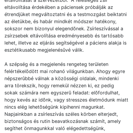
eltávolítását a szervezetbõl. A felesleges zsír
eltávolítása érdekében a páciensek próbálják az
étrendjüket megváltoztatni és a testmozgást beiktatni
az életükbe, és habár mindkét módszer hatékony,
sokszor nem bizonyul elegendõnek. Zsírleszívással a
zsírzsebek eltávolítása eredményesebb és tartósabb
lehet, illetve az eljárás segítségével a páciens alakja is
esztétikusabb megjelenésûvé válik.
A szépség és a megjelenés rengeteg területen
felértékelõdött mai rohanó világunkban. Ahogy egyre
népszerûbbé válnak a közösségi oldalak, mindenki
arra törekszik, hogy remekül nézzen ki, ez pedig
sokak számára nem egyszerû feladat: elõfordulhat,
hogy kevés az idõnk, vagy stresszes életmódunk miatt
nincs elég lehetõségünk kipihenni magunkat.
Napjainkban a zsírleszívás széles körben elterjedt,
biztonságos és rutin beavatkozásnak számít, amely
segíthet önmagunkkal való elégedettségünk,