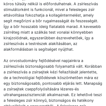
kóros túlsúly nélkül is elõfordulhatnak. A zsírleszívás
stimulátorként is funkcionál, mivel a felesleges zsír
eltávolítása fokozhatja a kollagéntermelést, amely
segít megõrizni a bõr rugalmasságát és feszességét.
Így a bõr hosszabb ideig fiatalabb marad. A kevesebb
zsírréteg miatt a szálkás test vonalai könnyebben
kirajzolódnak, egyszerûbben észrevehetõek, így a
zsírleszívás a testrészek alakításában, az
alakformálásban is segítséget nyújthat.
Az orvostudomány fejlõdésével napjainkra a
zsírleszívás biztonságosabb folyamattá vált. Korábban
a zsírleszívás a zsírsejtek kézi fellazítását jelentette,
de a technológiai fejlõdésnek köszönhetõen mára ez
egy biztonságosabb, pontosabb eljárás lett. Manapság
a zsírsejtek cseppfolyósítására lézeres-és
ultrahangasszisztenciát alkalmaznak. Ez lehetõvé teszi
a felesleges zsír könnyû, biztonságos és hatékony