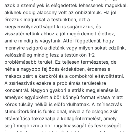
azok a személyek is elégedettek lehessenek magukkal,
akiknek eddig alacsony volt az önbizalmuk. Ha jól
érezzük magunkat a testünkben, ezt a
kiegyensúlyozottságot ki is sugározzuk, és
visszatérhetünk ahhoz a jól megérdemelt élethez,
amire mindig is vágytunk. Attól függetlenül, hogy
mennyire szigorú a diétánk vagy milyen sokat edzünk,
valószínûleg mindig lesz a testünkön 1-2
problémásabb terület. Ez teljesen természetes, de
néha a nagyobb fejlõdés érdekében, érdemes a
makacs zsírt a karokról és a combokról eltávolíttatni.
A zsírleszívás ezekre a problémás területekre
koncentrál. Nagyon gyakori a striák megjelenése is,
amelyek egyébként a bõr könnyû formativitása miatt
kóros túlsúly nélkül is elõfordulhatnak. A zsírleszívás
stimulátorként is funkcionál, mivel a felesleges zsír
eltávolítása fokozhatja a kollagéntermelést, amely
segít megõrizni a bõr rugalmasságát és feszességét.