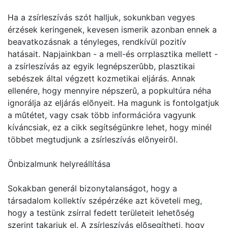
Ha a zsírleszívás szót halljuk, sokunkban vegyes
érzések keringenek, kevesen ismerik azonban ennek a
beavatkozásnak a tényleges, rendkívül pozitív
hatásait. Napjainkban - a mell-és orrplasztika mellett -
a zsírleszívás az egyik legnépszerûbb, plasztikai
sebészek által végzett kozmetikai eljárás. Annak
ellenére, hogy mennyire népszerû, a popkultúra néha
ignorálja az eljárás elõnyeit. Ha magunk is fontolgatjuk
a mûtétet, vagy csak több információra vagyunk
kíváncsiak, ez a cikk segítségünkre lehet, hogy minél
többet megtudjunk a zsírleszívás elõnyeirõl.
Önbizalmunk helyreállítása
Sokakban generál bizonytalanságot, hogy a
társadalom kollektív szépérzéke azt követeli meg,
hogy a testünk zsírral fedett területeit lehetõség
szerint takarjuk el. A zsírleszívás elõsegítheti, hogy