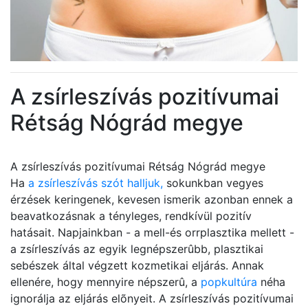
A zsírleszívás pozitívumai
Rétság Nógrád megye
A zsírleszívás pozitívumai Rétság Nógrád megye
Ha
a zsírleszívás szót halljuk,
sokunkban vegyes
érzések keringenek, kevesen ismerik azonban ennek a
beavatkozásnak a tényleges, rendkívül pozitív
hatásait. Napjainkban - a mell-és orrplasztika mellett -
a zsírleszívás az egyik legnépszerûbb, plasztikai
sebészek által végzett kozmetikai eljárás. Annak
ellenére, hogy mennyire népszerû, a
popkultúra
néha
ignorálja az eljárás elõnyeit. A zsírleszívás pozitívumai