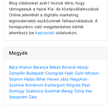
Blog oldalunkat azért hoztuk létre, hogy
támogassuk a hazai Kis- és középvállalkozások
Online jelenlétét a digitális marketing
legmodernebb eszközeinek felhasználásával. A
honlapunkon való megjelenéshez kérlek
jelentkezz be
kapcsolati
oldalunkon.
Megyék
Bács-Kiskun
Baranya
Békés
Borsod-Abaúj-
Zemplén
Budapest
Csongrád
Fejér
Győr-Moson-
Sopron
Hajdú-Bihar
Heves
Jász-Nagykun-
Szolnok
Komárom-Esztergom
Nógrád
Pest
Somogy
Szabolcs-Szatmár-Bereg
Tolna
Vas
Veszprém
Zala