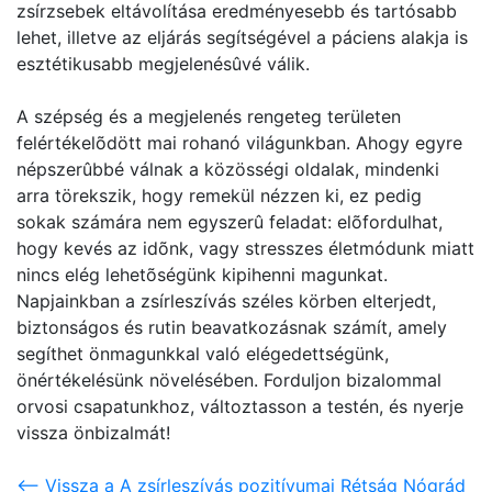
zsírzsebek eltávolítása eredményesebb és tartósabb
lehet, illetve az eljárás segítségével a páciens alakja is
esztétikusabb megjelenésûvé válik.
A szépség és a megjelenés rengeteg területen
felértékelõdött mai rohanó világunkban. Ahogy egyre
népszerûbbé válnak a közösségi oldalak, mindenki
arra törekszik, hogy remekül nézzen ki, ez pedig
sokak számára nem egyszerû feladat: elõfordulhat,
hogy kevés az idõnk, vagy stresszes életmódunk miatt
nincs elég lehetõségünk kipihenni magunkat.
Napjainkban a zsírleszívás széles körben elterjedt,
biztonságos és rutin beavatkozásnak számít, amely
segíthet önmagunkkal való elégedettségünk,
önértékelésünk növelésében. Forduljon bizalommal
orvosi csapatunkhoz, változtasson a testén, és nyerje
vissza önbizalmát!
<-- Vissza a A zsírleszívás pozitívumai Rétság Nógrád