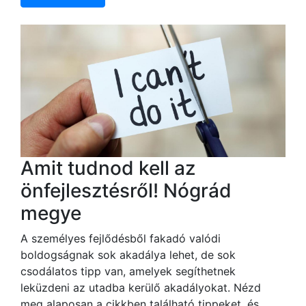
Amit tudnod kell az
önfejlesztésről! Nógrád
megye
A személyes fejlődésből fakadó valódi
boldogságnak sok akadálya lehet, de sok
csodálatos tipp van, amelyek segíthetnek
leküzdeni az utadba kerülő akadályokat. Nézd
meg alaposan a cikkben található tippeket, és