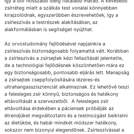
Így a bõr hosszabb ideig fiatalabb marad. A kevesebb
zsírréteg miatt a szálkás test vonalai könnyebben
kirajzolódnak, egyszerûbben észrevehetõek, így a
zsírleszívás a testrészek alakításában, az
alakformálásban is segítséget nyújthat.
Az orvostudomány fejlõdésével napjainkra a
zsírleszívás biztonságosabb folyamattá vált. Korábban
a zsírleszívás a zsírsejtek kézi fellazítását jelentette,
de a technológiai fejlõdésnek köszönhetõen mára ez
egy biztonságosabb, pontosabb eljárás lett. Manapság
a zsírsejtek cseppfolyósítására lézeres-és
ultrahangasszisztenciát alkalmaznak. Ez lehetõvé teszi
a felesleges zsír könnyû, biztonságos és hatékony
eltávolítását a szervezetbõl. A felesleges zsír
eltávolítása érdekében a páciensek próbálják az
étrendjüket megváltoztatni és a testmozgást beiktatni
az életükbe, és habár mindkét módszer hatékony,
sokszor nem bizonyul elegendõnek. Zsírleszívással a