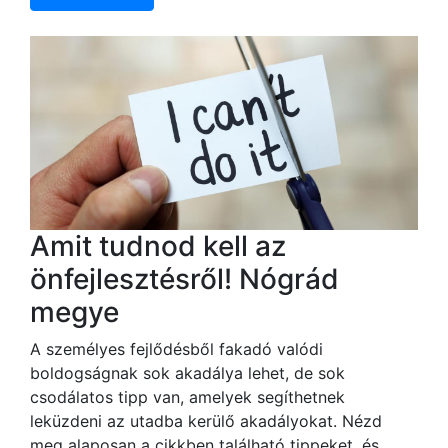
Amit tudnod kell az
önfejlesztésről! Nógrád
megye
A személyes fejlődésből fakadó valódi
boldogságnak sok akadálya lehet, de sok
csodálatos tipp van, amelyek segíthetnek
leküzdeni az utadba kerülő akadályokat. Nézd
meg alaposan a cikkben található tippeket, és