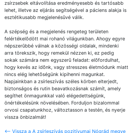
zsírzsebek eltávolítása eredményesebb és tartósabb
lehet, illetve az eljárás segítségével a páciens alakja is
esztétikusabb megjelenésûvé válik.
A szépség és a megjelenés rengeteg területen
felértékelõdött mai rohanó világunkban. Ahogy egyre
népszerûbbé válnak a közösségi oldalak, mindenki
arra törekszik, hogy remekül nézzen ki, ez pedig
sokak számára nem egyszerû feladat: elõfordulhat,
hogy kevés az idõnk, vagy stresszes életmódunk miatt
nincs elég lehetõségünk kipihenni magunkat.
Napjainkban a zsírleszívás széles körben elterjedt,
biztonságos és rutin beavatkozásnak számít, amely
segíthet önmagunkkal való elégedettségünk,
önértékelésünk növelésében. Forduljon bizalommal
orvosi csapatunkhoz, változtasson a testén, és nyerje
vissza önbizalmát!
<-- Vissza a A zsírleszívás pozitívumai Nógrád megye