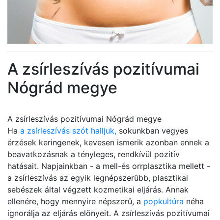
A zsírleszívás pozitívumai
Nógrád megye
A zsírleszívás pozitívumai Nógrád megye
Ha
a zsírleszívás szót halljuk,
sokunkban vegyes
érzések keringenek, kevesen ismerik azonban ennek a
beavatkozásnak a tényleges, rendkívül pozitív
hatásait. Napjainkban - a mell-és orrplasztika mellett -
a zsírleszívás az egyik legnépszerûbb, plasztikai
sebészek által végzett kozmetikai eljárás. Annak
ellenére, hogy mennyire népszerû, a
popkultúra
néha
ignorálja az eljárás elõnyeit. A zsírleszívás pozitívumai