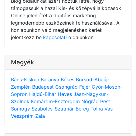
Blog oldalunkat azért hoztuk létre, hogy
támogassuk a hazai Kis- és középvállalkozások
Online jelenlétét a digitális marketing
legmodernebb eszközeinek felhasználásával. A
honlapunkon való megjelenéshez kérlek
jelentkezz be
kapcsolati
oldalunkon.
Megyék
Bács-Kiskun
Baranya
Békés
Borsod-Abaúj-
Zemplén
Budapest
Csongrád
Fejér
Győr-Moson-
Sopron
Hajdú-Bihar
Heves
Jász-Nagykun-
Szolnok
Komárom-Esztergom
Nógrád
Pest
Somogy
Szabolcs-Szatmár-Bereg
Tolna
Vas
Veszprém
Zala