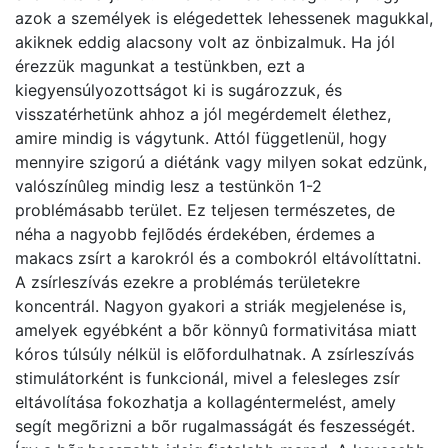
azok a személyek is elégedettek lehessenek magukkal,
akiknek eddig alacsony volt az önbizalmuk. Ha jól
érezzük magunkat a testünkben, ezt a
kiegyensúlyozottságot ki is sugározzuk, és
visszatérhetünk ahhoz a jól megérdemelt élethez,
amire mindig is vágytunk. Attól függetlenül, hogy
mennyire szigorú a diétánk vagy milyen sokat edzünk,
valószínûleg mindig lesz a testünkön 1-2
problémásabb terület. Ez teljesen természetes, de
néha a nagyobb fejlõdés érdekében, érdemes a
makacs zsírt a karokról és a combokról eltávolíttatni.
A zsírleszívás ezekre a problémás területekre
koncentrál. Nagyon gyakori a striák megjelenése is,
amelyek egyébként a bõr könnyû formativitása miatt
kóros túlsúly nélkül is elõfordulhatnak. A zsírleszívás
stimulátorként is funkcionál, mivel a felesleges zsír
eltávolítása fokozhatja a kollagéntermelést, amely
segít megõrizni a bõr rugalmasságát és feszességét.