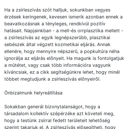
Ha a zsírleszívás szót halljuk, sokunkban vegyes
érzések keringenek, kevesen ismerik azonban ennek a
beavatkozásnak a tényleges, rendkívül pozitív
hatásait. Napjainkban - a mell-és orrplasztika mellett -
a zsírleszívás az egyik legnépszerûbb, plasztikai
sebészek által végzett kozmetikai eljárás. Annak
ellenére, hogy mennyire népszerû, a popkultúra néha
ignorálja az eljárás elõnyeit. Ha magunk is fontolgatjuk
a mûtétet, vagy csak több információra vagyunk
kíváncsiak, ez a cikk segítségünkre lehet, hogy minél
többet megtudjunk a zsírleszívás elõnyeirõl.
Önbizalmunk helyreállítása
Sokakban generál bizonytalanságot, hogy a
társadalom kollektív szépérzéke azt követeli meg,
hogy a testünk zsírral fedett területeit lehetõség
szerint takarjuk el. A zsírleszívás elõsegítheti, hogy