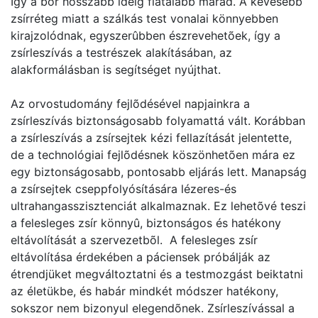
Így a bõr hosszabb ideig fiatalabb marad. A kevesebb
zsírréteg miatt a szálkás test vonalai könnyebben
kirajzolódnak, egyszerûbben észrevehetõek, így a
zsírleszívás a testrészek alakításában, az
alakformálásban is segítséget nyújthat.
Az orvostudomány fejlõdésével napjainkra a
zsírleszívás biztonságosabb folyamattá vált. Korábban
a zsírleszívás a zsírsejtek kézi fellazítását jelentette,
de a technológiai fejlõdésnek köszönhetõen mára ez
egy biztonságosabb, pontosabb eljárás lett. Manapság
a zsírsejtek cseppfolyósítására lézeres-és
ultrahangasszisztenciát alkalmaznak. Ez lehetõvé teszi
a felesleges zsír könnyû, biztonságos és hatékony
eltávolítását a szervezetbõl. A felesleges zsír
eltávolítása érdekében a páciensek próbálják az
étrendjüket megváltoztatni és a testmozgást beiktatni
az életükbe, és habár mindkét módszer hatékony,
sokszor nem bizonyul elegendõnek. Zsírleszívással a